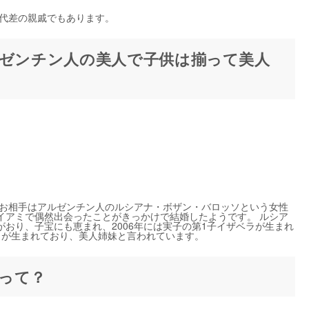
十代差の親戚でもあります。
ルゼンチン人の美人で子供は揃って美人
。お相手はアルゼンチン人のルシアナ・ボザン・バロッソという女性
イアミで偶然出会ったことがきっかけで結婚したようです。 ルシア
おり、子宝にも恵まれ、2006年には実子の第1子イザベラが生まれ
テラが生まれており、美人姉妹と言われています。
由って？