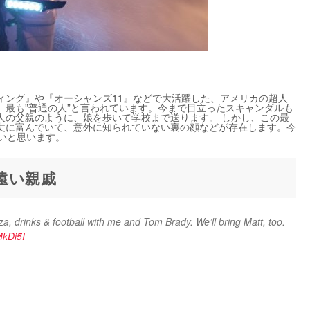
ィング』や『オーシャンズ11』などで大活躍した、アメリカの超人
、最も”普通の人”と言われています。今まで目立ったスキャンダルも
人の父親のように、娘を歩いて学校まで送ります。 しかし、この最
丈に富んでいて、意外に知られていない裏の顔などが存在します。今
いと思います。
遠い親戚
Your last chance to enter! Don’t miss out on pizza, drinks & football with me and Tom Brady. We’ll bring Matt, too. 
MkDi5I