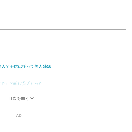
0
0
.
0
0
%
美人で子供は揃って美人姉妹！
立ち』の前は貧乏だった
目次を開く
AD