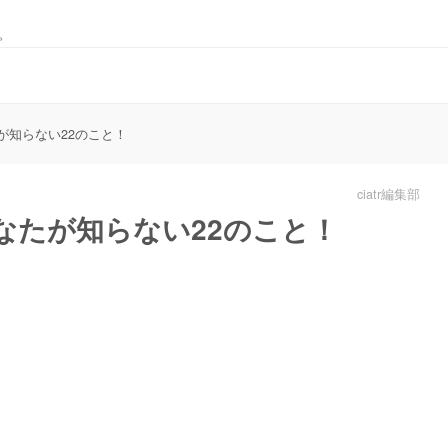
。
が知らない22のこと！
ciatr編集部
なたが知らない22のこと！
L
o
a
d
e
d
:
1