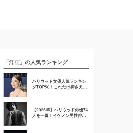
「洋画」の人気ランキング
ハリウッド女優人気ランキン
グTOP50！これだけ押さえれ
ば海外女優通【2026年最新
版】
【2026年】ハリウッド俳優74
人を一覧！イケメン男性俳優
を若手から大御所まで解説！
日本人も紹介