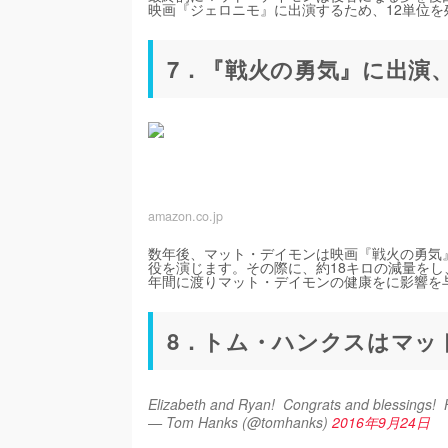
映画『ジェロニモ』に出演するため、12単位を
7．『戦火の勇気』に出演
amazon.co.jp
数年後、マット・デイモンは映画『戦火の勇気
役を演じます。その際に、約18キロの減量をし
年間に渡りマット・デイモンの健康をに影響を
8．トム・ハンクスはマッ
Elizabeth and Ryan!  Congrats and blessings!  
— Tom Hanks (@tomhanks)
2016年9月24日