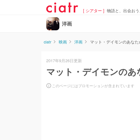
[ シアター ]
物語と、出会おう
洋画
ciatr
映画
洋画
マット・デイモンのあなた
2017年9月26日更新
マット・デイモンのあ
このページにはプロモーションが含まれています
/
U
n
m
u
t
e