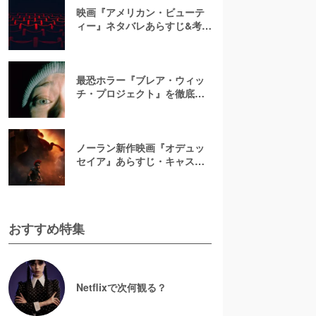
映画『アメリカン・ビューテ
ィー』ネタバレあらすじ&考
察！キャスト一覧からバラの
意味まで徹底解説
最恐ホラー『ブレア・ウィッ
チ・プロジェクト』を徹底紹
介【ネタバレ注意】
ノーラン新作映画『オデュッ
セイア』あらすじ・キャスト
解説！ホメロスの叙事詩を長
編映画史上初のIMAX全編撮影
で映像化
おすすめ特集
Netflixで次何観る？