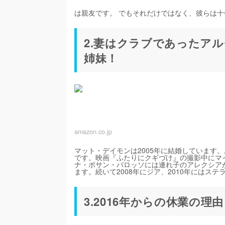
は親友です。 でもそれだけではなく、彼らは
2.妻はクラブであったア
姉妹！
amazon.co.jp
マット・デイモンは2005年に結婚しています
です。映画『ふたりにクギづけ』の撮影中にマ
ナ・ボサン・バロッソには連れ子のアレクシアが
ます。続いて2008年にジア、2010年にはス
3.2016年からの休業の理