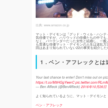
出典:
www.amazon.co.jp
マット・デイモンは『グッド・ウィル・ハンテ
気俳優ですが、ハリウッドの俳優たちの中でも
なく、バーテンダーだった女性と結婚し、一般
も普通な俳優マット・デイモンの人生は波乱万
回はあまり知られていない22の事実を紹介した
1．ベン・アフレックとは
https://t.co/M9HGgYwerC
pic.twitter.com/RLmi
— Ben Affleck (@BenAffleck)
2016年10月26日
よく知られているように、マット・デイモンと
ベン・アフレック