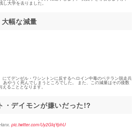
残し大学を去りました。
、大幅な減量
』にてデンゼル・ワシントンに反するヘロイン中毒のベテラン脱走兵
、あやうく死んでしまうところでした。 また、この減量はその後数
与えることとなります。
ト・デイモンが嫌いだった!?
Hanx. 
pic.twitter.com/Uy2GIqYphU