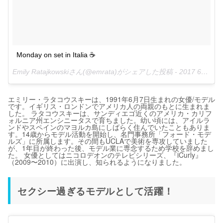
Monday on set in Italia ☕️
Emily Ratajkowskiさん(@emrata)がシェアした投稿 -
2017 6月 12 1:35午前 PDT
エミリー・ラタコウスキーは、1991年6月7日生まれの女優/モデル
です。イギリス・ロンドンでアメリカ人の両親のもとに生まれま
した。 ラタコウスキーは、サンディエゴ近くのアメリカ・カリフ
ォルニア州エンシニータスで育ちました。幼い頃には、アイルラ
ンドやスペインのマヨルカ島にしばらく住んでいたこともありま
す。14歳からモデル活動を開始し、名門事務所「フォード・モデ
ルズ」に所属します。その間もUCLAで美術を専攻していました
が、1年目が終わった後、モデル業に専念するため学校を辞めまし
た。 女優としてはニコロデオンのテレビシリーズ、『iCurly』
（2009〜2010）に出演し、知られるようになりました。
セクシー過ぎるモデルとして活躍！