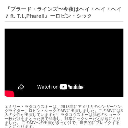
『ブラード・ラインズ〜今夜はヘイ・ヘイ・ヘイ
♪ ft. T.I.,Pharell』ーロビン・シック
エミリー・ラタコウスキーは、2913年にアメリカのシンガーソン
グライター、ロビン・シックのMVに出演しました。このMVには3
人の女性が出演していますが、ラタコウスキーは肌色のショーツ
一枚だけをまとった姿で登場し、非常にセクシーだと話題になり
ました。 このMVへの出演がきっかけで、世界的にブレイクする
ことになります。