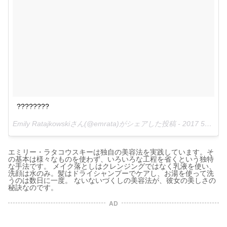
????????
Emily Ratajkowskiさん(@emrata)がシェアした投稿 -
2017 5月 17 3:29午前 PDT
エミリー・ラタコウスキーは独自の美容法を実践しています。そ
の基本は様々なものを使わず、いろいろな工程を省くという独特
な手法です。 メイク落としはクレンジングではなく乳液を使い、
洗顔は水のみ。髪はドライシャンプーでケアし、お湯を使って洗
うのは数日に一度。 ないないづくしの美容法が、彼女の美しさの
秘訣なのです。
AD