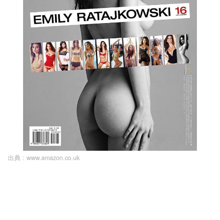
出典 :
www.amazon.co.uk