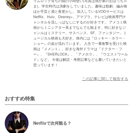
ラムロック育ちの猫の小間使い(写真は我が家のおぼっちゃ
ま)。学生時代は演劇をしていました。趣味は観劇、編み物
ほか手芸と酒と夜更かし。 加入しているVODサービスは
Netflix、Hulu、Desney+、アマプラ。テレビは映画専門チ
ャンネルを流しっぱなしにするのが好きです。 アメコミ映
画からミニシアター系までなんでも観ます。特に好きなジ
ャンルはミステリー、サスペンス、SF、ファンタジー。ミ
ュージカル映画も大好き。体内には『ロッキー・ホラー・
ショー』の血が流れています。 人生で一番衝撃を受けた映
画は『メメント』。好きな海外ドラマは『ドクター・フ
ー』、『SHERLOCK』、「アメホラ」、『ウエストワール
ド』など。 今後は解説・考察記事なども書いていきたいと
思っています！
この記事に関して報告する
おすすめ特集
Netflixで次何観る？