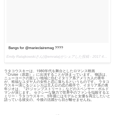
Bangs for @marieclairemag ????
Emily Ratajkowskiさん(@emrata)がシェアした投稿 -
2017 4月 19 10:57午前 PDT
ラタコウスキーは、1980年代を舞台としたロマンス映画
『Cruise（原題）』に出演することが決まっています。 物語は、
ニューヨークの貧しい地域に住むイタリア系アメリカ人の青年
が、裕福なユダヤ人の女性と恋に落ちるというものです。 ラタコ
ウスキー演じるジェシカは主人公の恋の相手で、イタリア系の青
年ジオは、『21ジャンプストリート』などのスペンサー・ボルド
マンが演じます。 セクシーな魅力で世界中のファンを悩殺するエ
ミリー・ラタコウスキー。5年後にはモデルと女優を両立したいと
語っている彼女の、今後の活躍から目が離せませんね。