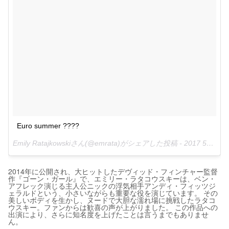
Euro summer ????
Emily Ratajkowskiさん(@emrata)がシェアした投稿 -
2017 5月 26 6:33午前 PDT
2014年に公開され、大ヒットしたデヴィッド・フィンチャー監督
作『ゴーン・ガール』で、エミリー・ラタコウスキーは、ベン・
アフレック演じる主人公ニックの浮気相手アンディ・フィッツジ
ェラルドという、小さいながらも重要な役を演じています。 その
美しいボディを生かし、ヌードで大胆な濡れ場に挑戦したラタコ
ウスキー。ファンからは歓喜の声が上がりました。 この作品への
出演により、さらに知名度を上げたことは言うまでもありませ
ん。