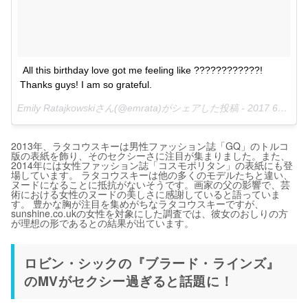
All this birthday love got me feeling like ????????????! 
Thanks guys! I am so grateful.
Emily Ratajkowskiさん(@emrata)がシェアした投稿 -
2017 6月 7 6:41午前 PDT
2013年、ラタコウスキーは男性ファッション誌「GQ」のトルコ
版の表紙を飾り、そのセクシーさに注目が集まりました。また、
2014年には女性ファッション誌「コスモポリタン」の表紙にも登
場しています。 ラタコウスキーは他の多くのモデルたちと違い、
ヌードになることに抵抗がないそうです。画家の父の影響で、芸
術における女性のヌードの美しさに感謝していると語っていま
す。 豊かな胸が注目を集めがちなラタコウスキーですが、
sunshine.co.ukの女性を対象にした調査では、彼女のおしりの方
が理想の形であるとの結果が出ています。
ロビン・シックの『ブラード・ラインズ』
のMVがセクシー過ぎると話題に！