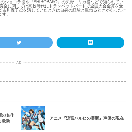
のショコラ役や『SHIROBAKO』の矢野エリカ役などで知られてい
吹奏楽に関しては高校時代にトランペットパートで全国大会金賞を受
で吉川優子役を演じていたときは自身の経験と重ねるときがあったそ
です。
AD
画の名作
アニメ『涼宮ハルヒの憂鬱』声優の現在
ら最新作