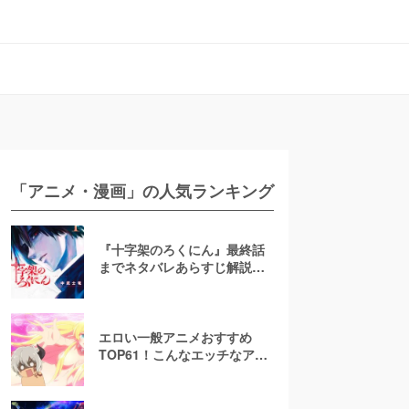
「アニメ・漫画」の人気ランキング
『十字架のろくにん』最終話
までネタバレあらすじ解説！
至極京の死亡を含む全ターゲ
ットの最後を徹底解説
エロい一般アニメおすすめ
TOP61！こんなエッチなアニ
メ地上波で放送して大丈
夫！？【お色気注意】