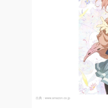
出典 :
www.amazon.co.jp