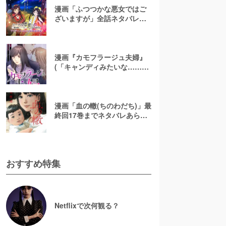
漫画「ふつつかな悪女ではご
ざいますが」全話ネタバレあ
らすじ＆感想を紹介！無料で
読む方法はある？【なろう小
説発】
漫画『カモフラージュ夫婦』
(「キャンディみたいな……」)
最終回までネタバレあらす
じ！原作小説は無料で読め
る？
漫画「血の轍(ちのわだち)」最
終回17巻までネタバレあらす
じ解説！白猫の意味とは？
【完結】
おすすめ特集
Netflixで次何観る？