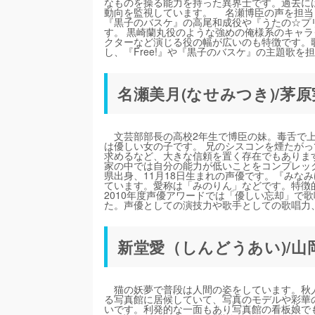
なものを操る能力を持った異界士です。過去に
動向を監視しています。 名瀬博臣の声を担当し
『黒子のバスケ』の高尾和成役や『うたの☆プリン
す。 黒崎蘭丸役のような強めの俺様系のキャラ
クターなど演じる役の幅が広いのも特徴です。歌手
し、『Free!』や『黒子のバスケ』の主題歌を
名瀬美月(なせみつき)/茅原
文芸部部長の高校2年生で博臣の妹。毒舌で上
は優しい女の子です。 兄のシスコンを煙たが
求めるなど、大きな信頼を置く存在でもありま
家の中では自分の能力が低いことをコンプレッ
県出身、11月18日生まれの声優です。『みな
ています。愛称は「みのりん」などです。特徴
2010年度声優アワードでは「優しい忘却」で歌
た。声優としての演技力や歌手としての歌唱力
新堂愛（しんどうあい)/山
猫の妖夢で普段は人間の姿をしています。秋人
る写真館に居候していて、写真のモデルや彩華
いです。利発的な一面もあり写真館の看板娘で