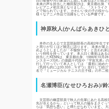
日の食費や月の家賃の工面にも困るほどの貧乏
未来の声を担当した種田梨沙は、東京都出身、1
レビアニメ初主演となりました。『ストライク
どで知られています。 かわいい女の子の役か
様々なアニメ作品で活躍をしている声優です。
神原秋人(かんばらあきひと)/
本作の主人公で文芸部副部長の高校2年生です
と周りが引くほど饒舌に語ります。 未来が屋
めようとしましたが「不愉快です」と言われ刺
いう特性を持っています。本人曰く痛覚はある
担当したKENNは、東京都出身、1986年10
ンスターズGX』の遊戯十代役や『宇宙兄弟』
行して行っていて本人としては 「最初に始め
（気持ち的には33.333…％ずつ）並行して続
名で『ミュージカル テニスの王子様』の不二
名瀬博臣(なせひろおみ)/
文芸部の幽霊部員で秋人の先輩にあたる高校3
先が冷えるから」といって秋人の脇をまさぐっ
らは「気持ち悪い」と煙たがられています。 