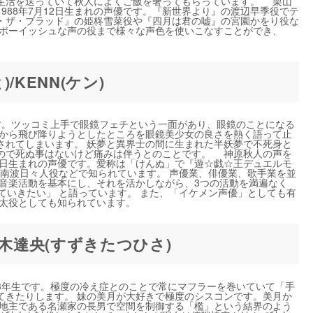
生活を送っていて秋人によくご飯を奢ってもらっています。 栗山
988年7月12日生まれの声優です。『新世界より』の渡辺早季役でテ
・ザ・ブラッド』の姫柊雪菜役や『四月は君の嘘』の宮園かをり役な
らボーイッシュな声の役まで様々な声色を使いこなすことができ、
KENN(ケン)
。ツッコミ上手で眼鏡フェチという一面があり、眼鏡のことになる
上から飛び降りようとしたところを眼鏡美少女の良さを熱く語って止
されてしまいます。 妖夢と異界士の間に生まれた半妖夢で不死身と
ので死ぬ事はないけど痛みは伴うとのことです。 神原秋人の声を
月28日生まれの声優です。愛称は「けんぬ」で『遊☆戯☆王デュエルモ
の南波日々人役などで知られています。 声優業、俳優業、歌手業を並
た音楽活動を基本にし、それを活かしながら、3つの活動を満遍なく
けていきたい」 と語っています。 また、「イケメン声優」としても有
裕太役としても知られています。
鈴木達央(すずきたつひさ)
年生です。極度の冷え症とのことで常にマフラーを巻いていて「手
てきたりします。 妹の美月が大好きで極度のシスコンです。美月か
大地主である名瀬家の長男で空間を制御する「檻」という結界のよう