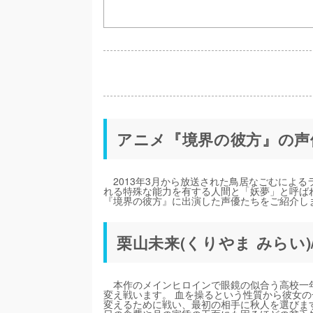
アニメ『境界の彼方』の声
2013年3月から放送された鳥居なごむによ
れる特殊な能力を有する人間と「妖夢」と呼ば
『境界の彼方』に出演した声優たちをご紹介し
栗山未来(くりやま みらい)
本作のメインヒロインで眼鏡の似合う高校一年
変え戦います。 血を操るという性質から彼女
変えるために戦い、最初の相手に秋人を選びま