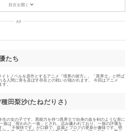
目次を開く
AD
優たち
るライトノベルを原作とするアニメ『境界の彼方』。「異界士」と呼ば
れる人間に害を及ぼす存在との戦いが描かれます。 今回はアニメ
ます。
/種田梨沙(たねだりさ)
生の女の子です。異能力を持つ異界士で自身の血を剣のような形に
の一族は「呪われた一族」とされ、忌み嫌われており、一族の評価を
す。 「不愉快です」が口癖で、盆栽とブログの更新が趣味です。明