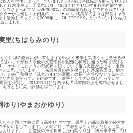
は秋人を討伐しようとしていましたが現在は停戦協定を結んで秋人の
た鈴木達央は、千葉県出身、1983年11月11日生まれの声優です。
スさまっ♪ マジLOVE2000%』の黒崎蘭丸役などで知られていま
クターから優しく面倒見のいい『Free!』橘真琴のような部長キャラ
活動も行っていて2009年に「OLDCODEX」というバンドを結成
担当しました。
実里(ちはらみのり)
から目線の物言いが目立ちますが秋人や未来を気遣う面も見せる根
ってはいますが秋人や他の文芸部員が困難な状況に陥った時は助けを
す。 ヤキイモという小型妖夢を飼っていて後方支援が主です。名瀬
クスに思っています。 名瀬美月の声を担当した茅原実里は、栃木
みけ』の南千秋役や『涼宮ハルヒの憂鬱』の長門有希役などで知られ
的な声質を持っている声優です。 歌手としての活動も行っていて
唱賞を受賞し、2010年5月には自身初の武道館公演を成功させまし
、両方ともに高い評価を得ています。
岡ゆり(やまおかゆり)
たちと同じ学校に通う高校1年生です。異界士の新堂彩華の経営す
の手伝いをしています。 人間に対して敵意はなく秋人たちとも親し
もあります。 新堂愛の声を担当した山岡ゆりは、埼玉県出身、7月