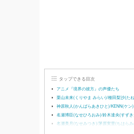
タップできる目次
アニメ『境界の彼方』の声優たち
栗山未来(くりやま みらい)/種田梨沙(た
神原秋人(かんばらあきひと)/KENN(ケン)
名瀬博臣(なせひろおみ)/鈴木達央(すずき
名瀬美月(なせみつき)/茅原実里(ちはらみ