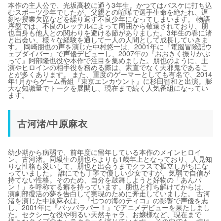
本作の主人公で、光坂高校に通う3年生。かつてはバスケに打ち込
むスポーツ少年でしたが、父親との喧嘩で選手生命を絶たれ、遅
刻や授業欠席などを繰り返す不良少年になってしまいます。 物語
序盤では、不良のレッテルによって周囲から敬遠されており、朋
也自身も他人との関わりを避ける節がありました。3年生の春に渚
と出会い、様々な経験を通して一人の人間として成長していきま
す。 岡崎朋也の声を演じた中村悠一は、2001年に『電脳冒険記ウ
ェブダイバー』で声優デビューし、2007年の『おおきく振りかぶ
って』阿部隆也役や本作で注目を集めました。朋也のように、主
演やヒロインの相手役を務める際は、素直でなく天邪鬼であるこ
とが多くあります。 また、重度のゲーマーとしても有名で、2014
年1月からゲーム番組『東京エンカウント』に杉田智和と出演。膨
大な知識量でトークを展開し、現在まで続く人気番組になってい
ます。
古河渚/中原麻衣
幼少期から病弱で、前年度に留年している本作のメインヒロイ
ン、古河渚。同級生の朋也らよりも1歳年上となっており、人見知
りな性格も災いして、朋也と出会うまでクラスで孤立しがちにな
っていました。 誰にでも丁寧で優しい少女ですが、気弱で自信が
持てない性格。そのため、自分を鼓舞しようと好物の「あんパ
ン！」を呼称する癖を持っています。朋也と打ち解けてからは、
演劇部復活の夢を告白して実現のために奔走していました。 古河
渚を演じた中原麻衣は、『七つの海のティコ』の影響で声優を志
し、2001年に『パッパラパー！』でアニメデビューを果たしまし
た。セクシーな役や明るい天然キャラ、お嬢様など、現在まで