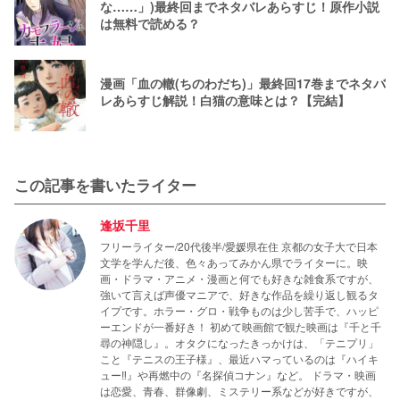
な……」)最終回までネタバレあらすじ！原作小説
は無料で読める？
漫画「血の轍(ちのわだち)」最終回17巻までネタバ
レあらすじ解説！白猫の意味とは？【完結】
この記事を書いたライター
逢坂千里
フリーライター/20代後半/愛媛県在住 京都の女子大で日本
文学を学んだ後、色々あってみかん県でライターに。映
画・ドラマ・アニメ・漫画と何でも好きな雑食系ですが、
強いて言えば声優マニアで、好きな作品を繰り返し観るタ
イプです。ホラー・グロ・戦争ものは少し苦手で、ハッピ
ーエンドが一番好き！ 初めて映画館で観た映画は『千と千
尋の神隠し』。オタクになったきっかけは、「テニプリ」
こと『テニスの王子様』、最近ハマっているのは『ハイキ
ュー‼』や再燃中の『名探偵コナン』など。 ドラマ・映画
は恋愛、青春、群像劇、ミステリー系などが好きですが、