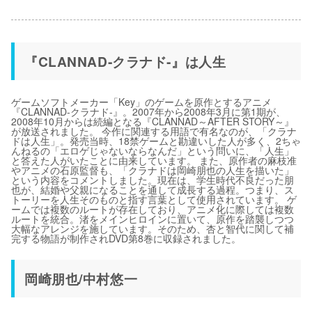
『CLANNAD‐クラナド‐』は人生
ゲームソフトメーカー「Key」のゲームを原作とするアニメ
『CLANNAD-クラナド-』。2007年から2008年3月に第1期が、
2008年10月からは続編となる『CLANNAD～AFTER STORY～』
が放送されました。 今作に関連する用語で有名なのが、「クラナ
ドは人生」。発売当時、18禁ゲームと勘違いした人が多く、2ちゃ
んねるの「エロゲじゃないならなんだ」という問いに、「人生」
と答えた人がいたことに由来しています。 また、原作者の麻枝准
やアニメの石原監督も、「クラナドは岡崎朋也の人生を描いた」
という内容をコメントしました。現在は、学生時代不良だった朋
也が、結婚や父親になることを通して成長する過程。つまり、ス
トーリーを人生そのものと指す言葉として使用されています。 ゲ
ームでは複数のルートが存在しており、アニメ化に際しては複数
ルートを統合。渚をメインヒロインに置いて、原作を踏襲しつつ
大幅なアレンジを施しています。そのため、杏と智代に関して補
完する物語が制作されDVD第8巻に収録されました。
岡崎朋也/中村悠一