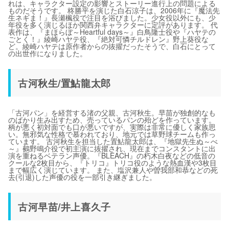
れは、キャラクター設定の影響とストーリー進行上の問題による
ものだそうです。 柊勝平を演じた白石涼子は、2006年に『魔法先
生ネギま！』長瀬楓役で注目を浴びました。少女役以外にも、少
年役を多く演じるほか関西弁キャラクターに定評があります。 代
表作は、『まほらぼ～Heartful days～』白鳥隆士役や『ハヤテの
ごとく！』綾崎ハヤテ役、『絶対可憐チルドレン』野上葵役な
ど。綾崎ハヤテは原作者からの抜擢だったそうで、白石にとって
の出世作になりました。
古河秋生/置鮎龍太郎
「古河パン」を経営する渚の父親、古河秋生。早苗が独創的なも
のばかり生み出すため、売っているパンの殆どを作っています。
柄が悪く初対面でも口が悪いですが、実際は非常に優しく家族思
い。無邪気な性格で慕われており、地元では草野球チームも作っ
ています。 古河秋生を担当した置鮎龍太郎は、『地獄先生ぬ～べ
～』鵺野鳴介役で初主演に抜擢され、現在までコンスタントに出
演を重ねるベテラン声優。『BLEACH』の朽木白夜などの低音の
クールな2枚目から、『トリコ』トリコ役のような熱血漢や3枚目
まで幅広く演じています。 また、塩沢兼人や曽我部和恭などの死
去(引退)した声優の役を一部引き継ぎました。
古河早苗/井上喜久子