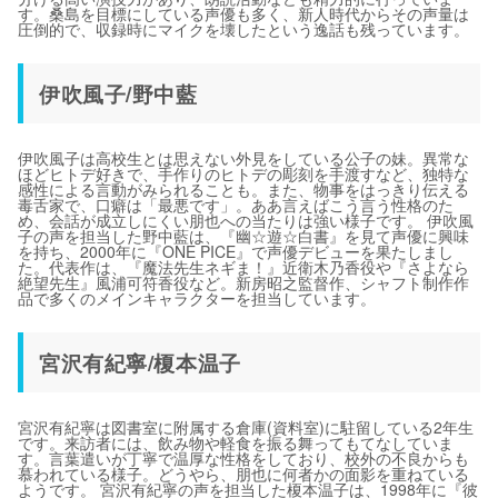
す。桑島を目標にしている声優も多く、新人時代からその声量は
圧倒的で、収録時にマイクを壊したという逸話も残っています。
伊吹風子/野中藍
伊吹風子は高校生とは思えない外見をしている公子の妹。異常な
ほどヒトデ好きで、手作りのヒトデの彫刻を手渡すなど、独特な
感性による言動がみられることも。また、物事をはっきり伝える
毒舌家で、口癖は「最悪です」。ああ言えばこう言う性格のた
め、会話が成立しにくい朋也への当たりは強い様子です。 伊吹風
子の声を担当した野中藍は、『幽☆遊☆白書』を見て声優に興味
を持ち、2000年に『ONE PICE』で声優デビューを果たしまし
た。代表作は、『魔法先生ネギま！』近衛木乃香役や『さよなら
絶望先生』風浦可符香役など。新房昭之監督作、シャフト制作作
品で多くのメインキャラクターを担当しています。
宮沢有紀寧/榎本温子
宮沢有紀寧は図書室に附属する倉庫(資料室)に駐留している2年生
です。来訪者には、飲み物や軽食を振る舞ってもてなしていま
す。言葉遣いが丁寧で温厚な性格をしており、校外の不良からも
慕われている様子。どうやら、朋也に何者かの面影を重ねている
ようです。 宮沢有紀寧の声を担当した榎本温子は、1998年に『彼