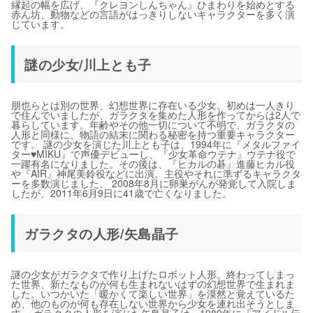
縁起の幅を広げ、『クレヨンしんちゃん』ひまわりを始めとする
赤ん坊、動物などの言語がはっきりしないキャラクターを多く演
じています。
謎の少女/川上とも子
朋也らとは別の世界、幻想世界に存在いる少女。初めは一人きり
で住んでいましたが、ガラクタを集めた人形を作ってからは2人で
暮らしています。年齢やその他一切について不明で、ガラクタの
人形と同様に、物語の結末に関わる秘密を持つ重要キャラクター
です。 謎の少女を演じた川上とも子は、1994年に『メタルファイ
ター♥MIKU』で声優デビューし、『少女革命ウテナ』ウテナ役で
一躍有名になりました。その後は、『ヒカルの碁』進藤ヒカル役
や『AIR』神尾美鈴役などに出演。主役やそれに準ずるキャラクタ
ーを多数演じました。 2008年8月に卵巣がんが発覚して入院しま
したが、2011年6月9日に41歳で亡くなりました。
ガラクタの人形/矢島晶子
謎の少女がガラクタで作り上げたロボット人形。終わってしまっ
た世界、新たなものが何も生まれないはずの幻想世界で生まれま
した。いつかいた「暖かくて楽しい世界」を漠然と覚えているた
め、他のものが何も存在しない世界から少女を連れ出そうとしま