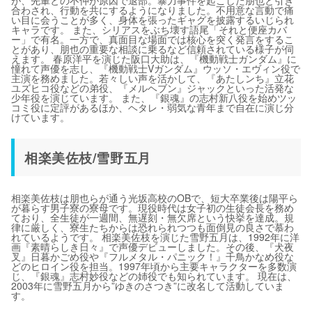
が、先輩との不仲が原因で退部。暴力事件を起こした朋也と引き
合わされ、行動を共にするようになりました。不用意な言動で痛
い目に会うことが多く、身体を張ったギャグを披露するいじられ
キャラです。 また、シリアスをぶち壊す語尾「それと便座カバ
ー」で有名。一方で、真面目な場面では核心を突く発言をするこ
とがあり、朋也の重要な相談に乗るなど信頼されている様子が伺
えます。 春原洋平を演じた阪口大助は、『機動戦士ガンダム』に
憧れて声優を志し、『機動戦士Vガンダム』ウッソ・エヴィン役で
主演を務めました。若々しい声を活かして、『あたしンち』立花
ユズヒコ役などの弟役、『メルヘブン』ジャックといった活発な
少年役を演じています。 また、『銀魂』の志村新八役を始めツッ
コミ役に定評があるほか、ヘタレ・弱気な青年まで自在に演じ分
けています。
相楽美佐枝/雪野五月
相楽美佐枝は朋也らが通う光坂高校のOBで、短大卒業後は陽平ら
が暮らす男子寮の寮母です。現役時代は女子初の生徒会長を務め
ており、全生徒が一週間、無遅刻・無欠席という快挙を達成。規
律に厳しく、寮生たちからは恐れられつつも面倒見の良さで慕わ
れているようです。 相楽美佐枝を演じた雪野五月は、1992年に洋
画『素晴らしき日々』で声優デビューしました。その後、『犬夜
叉』日暮かごめ役や『フルメタル・パニック！』千鳥かなめ役な
どのヒロイン役を担当。1997年頃から主要キャラクターを多数演
じ、『銀魂』志村妙役などの姉役でも知られています。 現在は、
2003年に雪野五月から”ゆきのさつき”に改名して活動していま
す。