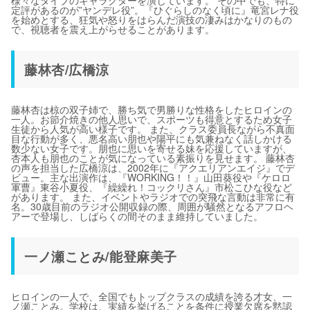
様々なタイプのキャラクターを演じています。 その中でも、特に
定評があるのが”ヤンデレ役”。『ひぐらしのなく頃に』竜宮レナ役
を始めとする、狂気や怒りをはらんだ演技の凄みはかなりのもの
で、視聴者を震え上がらせることがあります。
藤林杏/広橋涼
藤林杏は椋の双子姉で、勝ち気で男勝りな性格をしたヒロインの
一人。お節介焼きの他人思いで、スポーツも得意とするため女子
生徒から人気が高い様子です。 また、クラス委員長ながら不真面
目な行動が多く、悪名高い朋也や陽平にも気兼ねなく話しかける
数少ない女子です。朋也に思いを寄せる妹を応援していますが、
杏本人も朋也のことが気になっている素振りを見せます。 藤林杏
の声を担当した広橋涼は、2002年に『アクエリアンエイジ』でデ
ビュー。主な出演作は、『WORKING！！』山田葵役や『ケロロ
軍曹』東谷小夏役、『繰繰れ！コックリさん』市松こひな役など
があります。 また、イベントやラジオでの突飛な言動は非常に有
名。30歳目前のラジオ公開収録の際、周囲が騒然となるアフロヘ
アーで登場し、しばらくの間そのまま維持していました。
一ノ瀬ことみ/能登麻美子
ヒロインの一人で、全国でもトップクラスの成績を誇る才女、一
ノ瀬ことみ。学校は、実績を挙げることを条件に授業欠席を黙認