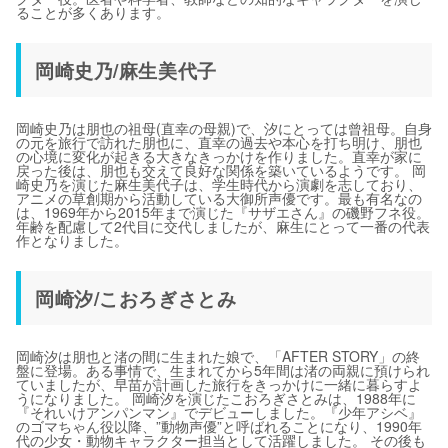
ることが多くあります。
岡崎史乃/麻生美代子
岡崎史乃は朋也の祖母(直幸の母親)で、汐にとっては曾祖母。自身
の元を旅行で訪れた朋也に、直幸の過去や本心を打ち明け、朋也
の心境に変化が起きる大きなきっかけを作りました。直幸が家に
戻った後は、朋也も交えて良好な関係を築いているようです。 岡
崎史乃を演じた麻生美代子は、学生時代から演劇を志しており、
アニメの草創期から活動している大御所声優です。最も有名なの
は、1969年から2015年まで演じた『サザエさん』の磯野フネ役。
年齢を配慮して2代目に交代しましたが、麻生にとって一番の代表
作となりました。
岡崎汐/こおろぎさとみ
岡崎汐は朋也と渚の間に生まれた娘で、「AFTER STORY」の終
盤に登場。ある事情で、生まれてから5年間は渚の両親に預けられ
ていましたが、早苗が計画した旅行をきっかけに一緒に暮らすよ
うになりました。 岡崎汐を演じたこおろぎさとみは、1988年に
『それいけアンパンマン』でデビューしました。『少年アシベ』
のゴマちゃん役以降、”動物声優”と呼ばれることになり、1990年
代の少女・動物キャラクター担当として活躍しました。 その後も