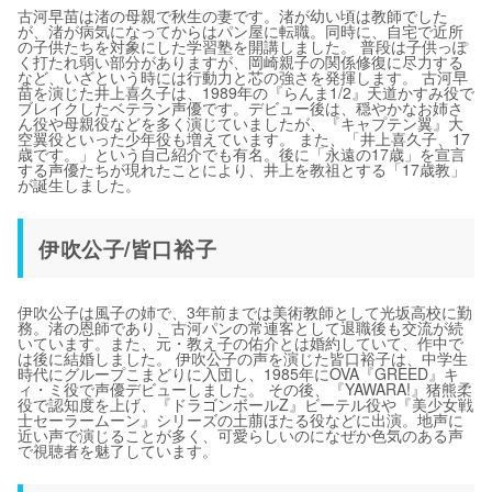
古河早苗は渚の母親で秋生の妻です。渚が幼い頃は教師でした
が、渚が病気になってからはパン屋に転職。同時に、自宅で近所
の子供たちを対象にした学習塾を開講しました。 普段は子供っぽ
く打たれ弱い部分がありますが、岡崎親子の関係修復に尽力する
など、いざという時には行動力と芯の強さを発揮します。 古河早
苗を演じた井上喜久子は、1989年の『らんま1/2』天道かすみ役で
ブレイクしたベテラン声優です。デビュー後は、穏やかなお姉さ
ん役や母親役などを多く演じていましたが、『キャプテン翼』大
空翼役といった少年役も増えています。 また、「井上喜久子、17
歳です。」という自己紹介でも有名。後に「永遠の17歳」を宣言
する声優たちが現れたことにより、井上を教祖とする「17歳教」
が誕生しました。
伊吹公子/皆口裕子
伊吹公子は風子の姉で、3年前までは美術教師として光坂高校に勤
務。渚の恩師であり、古河パンの常連客として退職後も交流が続
いています。また、元・教え子の佑介とは婚約していて、作中で
は後に結婚しました。 伊吹公子の声を演じた皆口裕子は、中学生
時代にグループこまどりに入団し、1985年にOVA『GREED』キ
ィ・ミ役で声優デビューしました。 その後、『YAWARA!』猪熊柔
役で認知度を上げ、『ドラゴンボールZ』ビーテル役や『美少女戦
士セーラームーン』シリーズの土萠ほたる役などに出演。地声に
近い声で演じることが多く、可愛らしいのになぜか色気のある声
で視聴者を魅了しています。