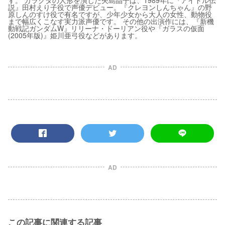
す。 ガラクタの人形を演じた矢島晶子は、1989年に『アイドル伝
説』田村えり子役で声優デビュー。『クレヨンしんちゃん』の野
原しんのすけ役で有名ですが、少年少女から大人の女性、動物役
まで幅広くこなす実力派声優です。 その他の出演作には、『新機
動戦記ガンダムW』リリーナ・ドーリアン役や『ガラスの仮面
(2005年版)』姫川亜弓役などがあります。
AD
AD
この記事に関連する記事