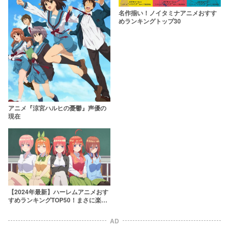
名作揃い！ノイタミナアニメおすす
めランキングトップ30
アニメ『涼宮ハルヒの憂鬱』声優の
現在
【2024年最新】ハーレムアニメおす
すめランキングTOP50！まさに楽
園……！
AD