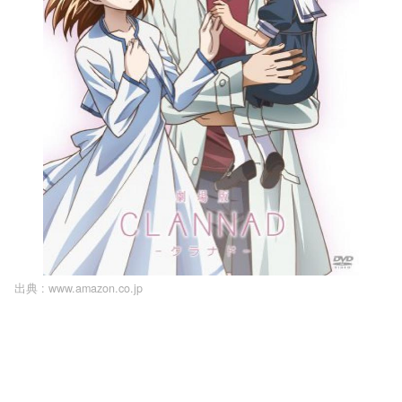
出典 :
www.amazon.co.jp