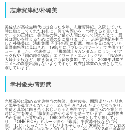
志麻賀津紀/朴璐美
美佐枝が高校生時代に出会った少年、志麻賀津紀。入院していた
時に励ましてくれたお礼に、何でも願いを一つ叶えると言いま
す。その正体は、美佐枝の飼い猫が人間になって現れた姿で、最
後は願いを叶えるために猫の姿に戻りました。 志麻賀津紀を担当
した朴璐美は、演劇集団 円(円企画)に所属。舞台を見に来ていた
富野由悠季に見出され、1998年に『ブレンパワード』で声優デビ
ューしました。 代表作は、『機動戦士∀ガンダム』ロラン・ゼア
ック役や『鋼の錬金術師』エドワード・エルリック役、『NANA』
大崎ナナ役など。吹き替えにも多数参加しており、2008年以降ア
ニメへの新規出演はないようですが、現在は本業の女優として活
躍しています。
幸村俊夫/青野武
光坂高校に勤める古典担当の教師、幸村俊夫。問題児だった朋也
と陽平を孤立させないよう、2人を引き合わせたような節もあり、
生徒と真摯に向き合うおじいちゃん先生です。朋也らの卒業と同
時に定年を迎え、退職後は静かな余生を送っています。 幸村俊夫
の声を演じた青野武は、19600年代から声優として活動してお
り、『ONE PICE』ミホーク役や『銀魂』平賀源外役などに出
演。”おじいちゃん”こと『ちびまる子ちゃん』友蔵役としても有名
で、晩年には老人役を多く演じました。 しかし、2010年に脳梗塞