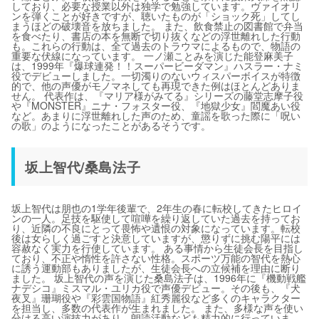
しており、必要な授業以外は独学で勉強しています。ヴァイオリ
ンを弾くことが好きですが、聴いたものが「ショック死」してし
まうほどの破壊音を放ちました。 また、飲食禁止の図書館で弁当
を食べたり、書店の本を無断で切り抜くなどの浮世離れした行動
も。これらの行動は、全て過去のトラウマによるもので、物語の
重要な伏線になっています。 一ノ瀬ことみを演じた能登麻美子
は、1999年『爆球連発！！スーパービーダマン』ハスラー・ナミ
役でデビューしました。一切濁りのないウィスパーボイスが特徴
的で、他の声優がモノマネしても再現できた例はほとんどありま
せん。 代表作は、『マリア様がみてる』シリーズの藤堂志摩子役
や『MONSTER』ニナ・フォスター役、『地獄少女』閻魔あい役
など。あまりに浮世離れした声のため、童謡を歌った際に「呪い
の歌」のようになったことがあるそうです。
坂上智代/桑島法子
坂上智代は朋也の1学年後輩で、2年生の春に転校してきたヒロイ
ンの一人。足技を駆使して喧嘩を繰り返していた過去を持ってお
り、近隣の不良にとって畏怖や遺恨の対象になっています。転校
後は女らしく過ごすと決意していますが、懲りずに挑む陽平には
容赦なく実力を行使しています。 ある事情から生徒会長を目指し
ており、不正や惰性を許さない性格。スポーツ万能の智代を熱心
に誘う運動部もありましたが、生徒会長への立候補を理由に断り
ました。 坂上智代の声を演じた桑島法子は、1996年に『機動戦艦
ナデシコ』ミスマル・ユリカ役で声優デビュー。その後も、『犬
夜叉』珊瑚役や『彩雲国物語』紅秀麗役など多くのキャラクター
を担当し、多数の代表作が生まれました。 また、多様な声を使い
分ける高い演技力があり、朗読活動なども精力的に行っていま