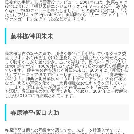
氏彼女の事情』宮沢雪野役でデビュー。2001年には、鈴原みさき
役で出演した『機動天使エンジェリックレイヤー』のOP「By My
Angel」でCDデビューを果たしました。 その他の出演作は、『ふ
たりはプリキュア Splash Star』美翔舞役や『カードファイト！！
ヴァンガード』先導エミ役などがあります。
藤林椋/神田朱未
藤林椋は杏の双子の妹で、朋也や陽平に手を焼いているクラス委
員長です。あらゆる面で姉と正反対で、朋也に思いを寄せる大人
しく恥ずかしがり屋な少女。占いが趣味で、得意のトランプ占い
は大好評ですが、100％外れるため結果とは反対の解釈が採用され
ています。 藤林椋の声を演じた神田朱未は、2001年に『新雪姫伝
説』プリーティア役でデビューしました。代表作は、『魔法先生
ネギま！』神楽坂明日菜役や『ウルトラマニアック』佐倉仁花役
など。明るい声質を活かし、天真爛漫な女性キャラを演じていま
す。 また、堀江由衣らが所属する声優ユニット「Aice5」として
も活動。堀江由依の強い要望で参加しており、2007年に一度解散
した後2015年に再結成されています。
春原洋平/阪口大助
春原洋平は朋也の同級生で悪友です。スポーツ推薦入学でした