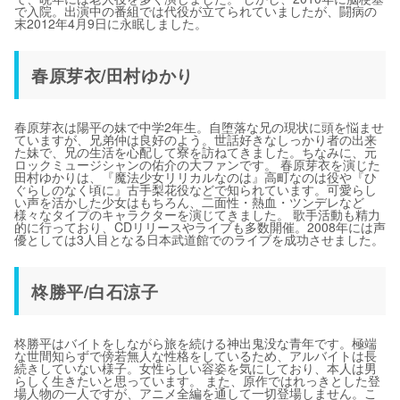
で入院。出演中の番組では代役が立てられていましたが、闘病の
末2012年4月9日に永眠しました。
春原芽衣/田村ゆかり
春原芽衣は陽平の妹で中学2年生。自堕落な兄の現状に頭を悩ませ
ていますが、兄弟仲は良好のよう。世話好きなしっかり者の出来
た妹で、兄の生活を心配して寮を訪ねてきました。ちなみに、元
ロックミュージシャンの佑介の大ファンです。 春原芽衣を演じた
田村ゆかりは、『魔法少女リリカルなのは』高町なのは役や『ひ
ぐらしのなく頃に』古手梨花役などで知られています。可愛らし
い声を活かした少女はもちろん、二面性・熱血・ツンデレなど
様々なタイプのキャラクターを演じてきました。 歌手活動も精力
的に行っており、CDリリースやライブも多数開催。2008年には声
優としては3人目となる日本武道館でのライブを成功させました。
柊勝平/白石涼子
柊勝平はバイトをしながら旅を続ける神出鬼没な青年です。極端
な世間知らずで傍若無人な性格をしているため、アルバイトは長
続きしていない様子。女性らしい容姿を気にしており、本人は男
らしく生きたいと思っています。 また、原作ではれっきとした登
場人物の一人ですが、アニメ全編を通して一切登場しません。こ