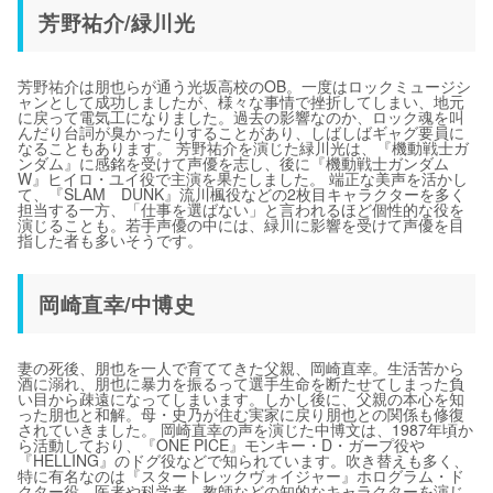
芳野祐介/緑川光
芳野祐介は朋也らが通う光坂高校のOB。一度はロックミュージシ
ャンとして成功しましたが、様々な事情で挫折してしまい、地元
に戻って電気工になりました。過去の影響なのか、ロック魂を叫
んだり台詞が臭かったりすることがあり、しばしばギャグ要員に
なることもあります。 芳野祐介を演じた緑川光は、『機動戦士ガ
ンダム』に感銘を受けて声優を志し、後に『機動戦士ガンダム
W』ヒイロ・ユイ役で主演を果たしました。 端正な美声を活かし
て、『SLAM DUNK』流川楓役などの2枚目キャラクターを多く
担当する一方、「仕事を選ばない」と言われるほど個性的な役を
演じることも。若手声優の中には、緑川に影響を受けて声優を目
指した者も多いそうです。
岡崎直幸/中博史
妻の死後、朋也を一人で育ててきた父親、岡崎直幸。生活苦から
酒に溺れ、朋也に暴力を振るって選手生命を断たせてしまった負
い目から疎遠になってしまいます。しかし後に、父親の本心を知
った朋也と和解。母・史乃が住む実家に戻り朋也との関係も修復
されていきました。 岡崎直幸の声を演じた中博文は、1987年頃か
ら活動しており、『ONE PICE』モンキー・D・ガープ役や
『HELLING』のドグ役などで知られています。吹き替えも多く、
特に有名なのは『スタートレックヴォイジャー』ホログラム・ド
クター役。医者や科学者、教師などの知的なキャラクターを演じ