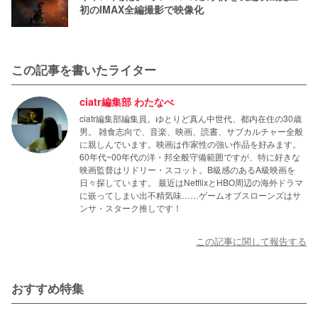
初のIMAX全編撮影で映像化
この記事を書いたライター
ciatr編集部 わたなべ
ciatr編集部編集員。ゆとりど真ん中世代、都内在住の30歳
男。 雑食志向で、音楽、映画、読書、サブカルチャー全般
に親しんでいます。映画は作家性の強い作品を好みます。
60年代~00年代の洋・邦全般守備範囲ですが、特に好きな
映画監督はリドリー・スコット。B級感のあるA級映画を
日々探しています。 最近はNetflixとHBO周辺の海外ドラマ
に嵌ってしまい出不精気味……ゲームオブスローンズはサ
ンサ・スターク推しです！
この記事に関して報告する
おすすめ特集