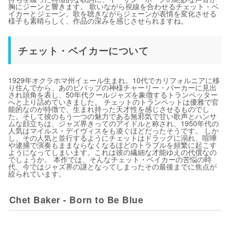
胸にジーンと響きます。 歌いながら視線を合わせるチェット・ベ
イカーとジェーン。歌を聴きながらジェーンが表情を変化させる
様子も素晴らしく、作品の深みを感じさせられますね。
チェット・ベイカーについて
1929年オクラホマ州イェール生まれ。10代でカリフォルニアに移
り住んでから、あのビバップの神様チャーリー・パーカーに見出
され頭角を表し、50年代クールジャズを象徴するトランペッター
へと上り詰めていきました。 チェットのトランペットは優雅で官
能的なのが特徴で、生まれ持った天才性を感じさせるものでし
た。そして彼のもう一つの魅力である無邪気で甘い歌声とハンサ
ムな顔立ちは、ジャズ界きってのアイドルと称され、1950年代の
人気はマイルス・デイヴィスをも凌ぐほどだったそうです。 しか
し、その人気と並行するようにチェットはドラッグに溺れ、喧嘩
や逮捕で演奏もままならなくなるほどのトラブルを頻繁に起こす
ようになってしまいます。これは彼の繊細な才能ゆえの代償なの
でしょうか。 本作では、そんなチェット・ベイカーの苦悩の時
代、今ではジャズ界の謎となってしまったその最後までに焦点が
絞られています。
Chet Baker - Born to Be Blue