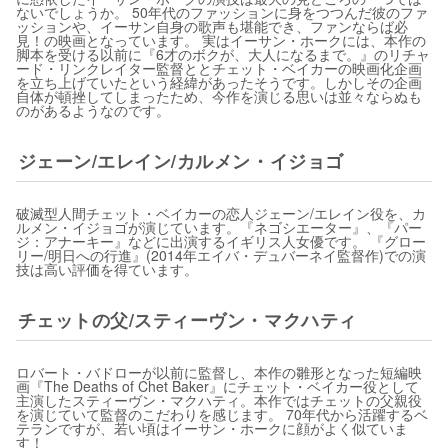
ないでしょうか。 50年代のファッションに身をつつんだ彼のファ
ッションや、イーサン自身の歌声も堪能でき、ファンならば必
見！の映画となっています。 実はイーサン・ホークには、本作の
脚本を受ける以前に『6才のボクが、大人になるまで。』のリチャ
ード・リンクレイター監督ととチェット・ベイカーの映画化企画
を立ち上げていたという経緯があったそうです。しかしその企画
自体が頓挫してしまったため、今作を演じる思いは並々ならぬも
のがあるようなのです。
ジェーン/エレイン/カルメン・イジョゴ
破滅型人間チェット・ベイカーの恋人ジェーン/エレイン役を、カ
ルメン・イジョゴが演じています。『ネゴシエーター』、『パー
ジ：アナーキー』などに出演するイギリス人女優です。 『グロー
リー/明日への行進』(2014年エイバ・デュバーネイ監督作)での演
技は高い評価を得ています。
チェットの父/スティーヴン・マクハティ
ロバート・バドローが以前に監督し、本作の雛形となった短編映
画『The Deaths of Chet Baker』にチェット・ベイカー役として
主演したスティーヴン・マクハティ。本作ではチェットの父親役
を演じていて監督のこだわりを感じます。 70年代から活躍するベ
テランですが、若い頃はイーサン・ホークに顔がよく似ていま
す！