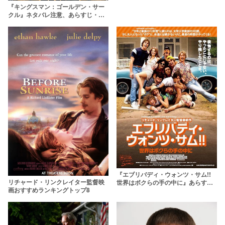
『キングスマン：ゴールデン・サー
クル』ネタバレ注意、あらすじ・キ
ャストまとめ！【コリン・ファース
がカムバック!?】
『エブリバディ・ウォンツ・サム!!
リチャード・リンクレイター監督映
世界はボクらの手の中に』あらす
画おすすめランキングトップ8
じ・キャスト