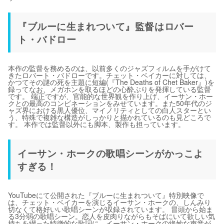
『ブルーに生まれついて』監督はロバー
ト・バドロー
本作の監督を務めるのは、以前多くのジャズフィルムを手がけて
きたロバート・バドローです。チェット・ベイカーに対しては、
かつてその謎の死を主題に短編(『The Deaths of Chet Baker』)を
録ってなお、メガホンを取るほどの心酔ぶりを発揮している監督
です。 端正ですが、官能的な世界観を作り上げ、イーサン・ホー
クとの最高のコンビネーションをみせています。また50年代のジ
ャズ界における黒人優位、マイノリティとしての白人スターとい
う、特殊で複雑な構造がしっかりと描かれているのも見どころで
す。 本作では監督以外にも脚本、製作も担っています。
イーサン・ホークの歌唱シーンがかっこよ
すぎる！
YouTubeにて公開された『ブルーに生まれついて』特別映像で
は、チェット・ベイカーを演じるイーサン・ホークの、しんみり
切なくて格好いい歌唱シーンが収録されています。 冒頭から始ま
る3分弱の歌唱シーン。恋人を皮肉りながらもそばにいて欲しい気
持ちを綴った特徴的な歌詞に、イーサン・ホークの絶妙な声音が