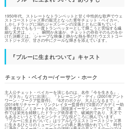
1950年代、ストレートなトランペットと甘く中性的な歌声でウェ
ストコーストジャズ界の寵児となった青年チェット・ベイカー。
しかしドラッグに溺れジャズシーンの没落とともに落ちていく
影、それでももう一度トランペッターとして輝こうと苦悩する繊
細な天才は、、、。 瞬間か永遠か、チェットの存在そのものをか
けた決断とは。 シャープな映像と静かな熱を帯びたウエストコー
ストジャズが、甘さの中にクールな輝きを添えています。
『ブルーに生まれついて』キャスト
チェット・ベイカー/イーサン・ホーク
主人公チェット・ベイカーを演じるのは、名作『今を生きる』、
『ガタカ』などに出演し、『トレーニング・デイ』(2001年アント
ワーン・フークア監督作)、『6才のボクが、大人になるまで。』
(2014年リチャード・リンクレイター監督作)で2度のアカデミー助
演男優賞にノミネートされた、演技派イーサン・ホークです。本
作では栄光を経験したドラッグ依存者で、破滅的であり、天才で
もあるというとてもセンシティブな役どころに挑んでいます。
『ブルーに生まれついて』はリアルなウエストコーストジャズ界
に生きるひとりのミュージシャンの表と裏が描かれていて、時代
に憑依したイーサン・ホークの演技は最大の見どころの一つでは