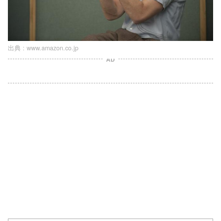
出典 :
www.amazon.co.jp
AD
L
o
/
U
a
n
d
m
e
u
d
t
:
e
1
0
0
.
0
0
%