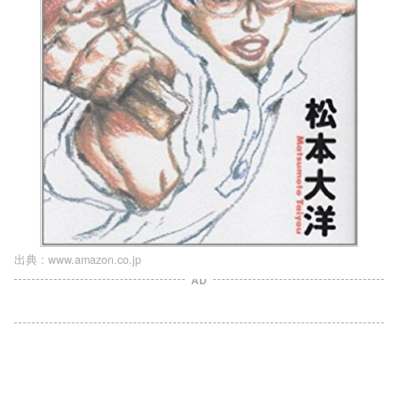
出典 :
www.amazon.co.jp
AD