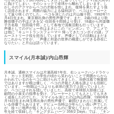
に負けてしまい、そのショックで卓球から離れてしまいます。し
かしそのアクマからペコの才能を惜しまれ、復帰を果たすよう強
く説得されます。周囲の協力による猛特訓で、ペコはヒーローと
して返り咲くのでした。 ペコを演じたのは片山服十郎、1992年11
月4日生まれ、東京都出身の男性声優です。また、2歳の頃より歌
舞伎囃子の手ほどきを父･住田長十郎師より受け、18歳から邦楽囃
子方名取「住田福十郎」として各地で演奏活動も行っています。
声優としてのデビュー作はまさにこの『ピンポン』で、アニメで
は他に『キュートランスフォーマー 帰ってきたコンボイの謎』ブ
ルーストリーク役を担当しています。声優としての活動はまだま
だこれからですが、「声優と邦楽の世界の橋渡しができる存在に
なりたい」と片山は語っています。
スマイル(月本誠)/内山昂輝
月本誠、通称スマイルは片瀬高校1年生、右シェークハンドラケッ
ト、カット主戦型。小学生の頃から笑わないことで周囲からから
かわれているのをペコに助けられてきました。冷静沈着で無愛想
ではありますが根は優しく、ペコの才能と人格を誰よりも信頼し
ています。 一時期はペコよりも卓球の実力で上回っていました
が、ペコにはそれを隠していました。高校で卓球部入部後には、
顧問の小泉丈の指導を受け、プレーヤーとしても人としても大き
く成長したのでした。 スマイルを演じたのは内山昂輝、1990年8
月16日生まれ埼玉県出身の男性声優で、劇団ひまわりに所属して
いる俳優でもあります。デビュー当時は少年らしい高い声でした
が、徐々に地声が低く大人らしいものに変化しており、そのため
年を経て収録した『キングダム ハーツ 358/2 Days』では、『キン