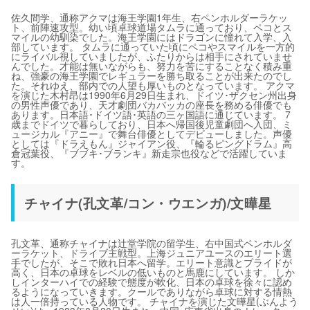
佐久間学、通称アクマは海王学園1年生、右ペンホルダーラケッ
ト、前陣速攻型。幼い頃卓球道場タムラに通っており、ペコとス
マイルの幼馴染でした。海王学園にはドラゴンに憧れて入学、入
部しています。 タムラに通っていた頃にペコやスマイルを一方的
にライバル視していましたが、ふたりからは相手にされていませ
んでした。才能は無いながらも、努力を苦にすることなく積み重
ね、強豪の海王学園でレギュラーを勝ち取ることが出来たのでし
た。それゆえ、部内での人望も厚いものとなっています。 アクマ
を演じた木村昂は1990年6月29日生まれ、ドイツ･ザクセン州出身
の男性声優であり、天才劇団バカバッカの座長を務める俳優でも
あります。日本語･ドイツ語･英語の三ヶ国語に通じています。 7
歳までドイツで暮らしており、日本へ帰国後児童劇団へ入団、ミ
ュージカル『アニー』で舞台俳優としてデビューしました。声優
としては『ドラえもん』ジャイアン役、『輪るピングドラム』高
倉冠葉役、『ブブキ･ブランキ』新走宗也役などで活躍していま
す。
チャイナ(孔文革/コン・ウエンガ)/文曄星
孔文革、通称チャイナは辻堂学院の留学生、右中国式ペンホルダ
ーラケット、ドライブ主戦型。上海ジュニアユースのエリート選
手でしたが、そこで敗れ日本へ留学。エリート意識とプライドが
高く、日本の卓球をレベルの低いものと馬鹿にしています。 しか
しインターハイでの経験で態度が軟化、日本の卓球を徐々に認め
るようになっていきます。クールでありながら卓球に対する情熱
は人一倍持っている人物です。 チャイナを演じた文曄星(ぶんよう