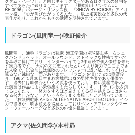
グダム・ハーツⅡ』と同じキャラクターであるロクサスの台詞を
すべてあらたに録り直しています。 『機動戦士ガンダムUC
RE:0096』バナージ・リンクス役、『SHOW BY ROCK!!』アイオ
ーン役、『心が叫びたがってるんだ。』坂上拓実役など多数の代
表作があり、これからもその活躍を期待されています。
ドラゴン(風間竜一)/咲野俊介
風間竜一、通称ドラゴンは強豪･海王学園の卓球部主将、右シェー
クハンドラケット、オールラウンド。ストイックな性格ですべて
を卓球に捧げており、インターハイでも2年連続で個人優勝を果た
す実力者です。 天賦の才に恵まれたというより努力でここまでき
た人物で、試合前には無敗のプレッシャーに追い込まれトイレに
篭るなど繊細な一面があります。 ドラゴンを演じたのは咲野俊
介、1965年5月20日生まれ宮城県出身の男性声優であり俳優で
す。過去には咲俊介という名義を使っており、長い芸歴で培われ
た演技は作品によい緊張感をもたらしています。 ドラゴン役を演
じるにあたり、「努力をするほど見えてくる壁を越えるにはさら
なる努力しかない」という点をうまく表現したいと語っていまし
た。『攻殻機動隊 ARISE ALTERNATIVE ARCHITECTURE』イシ
カワ役ほか、吹き替えを得意としておりベン・アフレックやマー
ク・ウォールバーグなど多数の俳優を担当しています。
アクマ(佐久間学)/木村昴