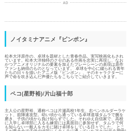
AD
ノイタミナアニメ『ピンポン』
松本大洋原作の、卓球を題材とした青春作品。実写映画化もされ
ています。松本大洋独特のクセのある作画を忠実に再現し、なお
かつアニメオリジナルの要素を加えたプレーシーンの表現は原作
ファンも納得のものとなっています。 卓球を中心に綴られる青年
たちの日々を描いたアニメ版『ピンポン』、そのキャラクターに
声で命を吹き込んだ声優たちをこちらでご紹介していきます。
ペコ(星野裕)/片山福十郎
主人公の星野裕、通称ペコは片瀬高校1年生、右ペンホルダーラケ
ット、前陣速攻型。幼い頃から通っている卓球道場タムラで腕を
磨き、子供の頃から負け知らずでした。それゆえ自信家で、高校
に入学し卓球部に入るも練習には真面目に参加せず、タムラで何
も知らない一般人をカモに賭け卓球をしている日々でした。 とこ
ろが県大会で子供の頃同じくタムラに通っていたアクマ(佐久間学)