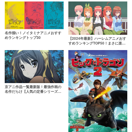
名作揃い！ノイタミナアニメおすす
めランキングトップ30
【2024年最新】ハーレムアニメおす
すめランキングTOP50！まさに楽
園……！
京アニ作品一覧最新版！最強作画の
名作だらけ【人気の定番シリーズか
ら最新作まで】