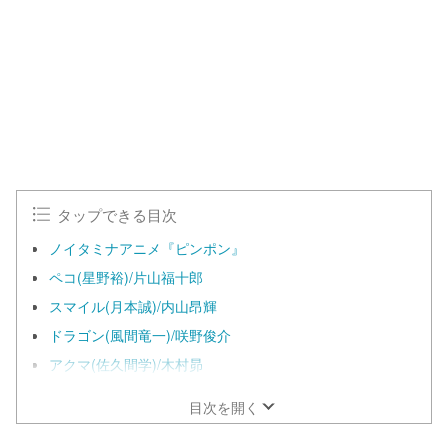
タップできる目次
ノイタミナアニメ『ピンポン』
ペコ(星野裕)/片山福十郎
スマイル(月本誠)/内山昂輝
ドラゴン(風間竜一)/咲野俊介
アクマ(佐久間学)/木村昴
目次を開く