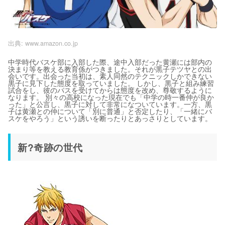
出典:
www.amazon.co.jp
中学時代バスケ部に入部した際、途中入部だった黄瀬には部内の
決まり等を教える教育係がつきました。それが黒子テツヤとの出
会いです。出会った当初は、素人同然のテクニックしかできない
黒子に見下した態度を取っていました。 しかし、黒子と組み練習
試合をし、彼のパスを受けてからは態度を改め、尊敬するように
なります。 別々の高校になった現在でも「中学の時一番仲が良か
った」と公言し、黒子に対して非常になついています。一方、黒
子は黄瀬との仲について「別に普通」と否定したり、「一緒にバ
スケをやろう」という誘いを断ったりとあっさりとしています。
新?奇跡の世代