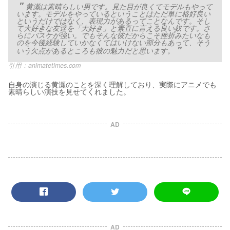
黄瀬は素晴らしい男です。見た目が良くてモデルもやって
います。モデルをやっているということはただ単に格好良い
というだけではなく、表現力があるってことなんです。そし
て大好きな友達を「大好き」と素直に言える良い奴です。さ
らにバスケが強い。でもそんな彼だからこそ挫折みたいなも
のを今後経験していかなくてはいけない部分もあって、そう
いう欠点があるところも彼の魅力だと思います。
引用：
animatetimes.com
自身の演じる黄瀬のことを深く理解しており、実際にアニメでも
素晴らしい演技を見せてくれました。
AD
AD