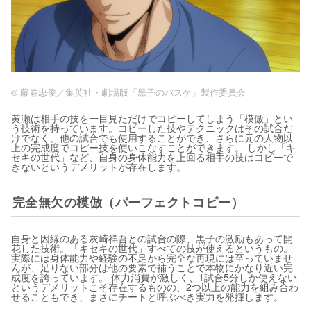
© 藤巻忠俊／集英社・劇場版「黒子のバスケ」製作委員会
黄瀬は相手の技を一目見ただけでコピーしてしまう「模倣」とい
う技術を持っています。コピーした技やテクニックはその試合だ
けでなく、他の試合でも使用することができ、さらに元の人物以
上の完成度でコピー技を使いこなすことができます。 しかし「キ
セキの世代」など、自身の身体能力を上回る相手の技はコピーで
きないというデメリットが存在します。
完全無欠の模倣（パーフェクトコピー）
自身と因縁のある灰崎祥吾との試合の際、黒子の激励もあって開
花した技術。「キセキの世代」すべての技が使えるというもの。
実際には身体能力や経験の不足から完全な再現には至っていませ
んが、足りない部分は他の要素で補うことで本物にかなり近い完
成度を誇っています。 体力消費が激しく、1試合5分しか使えない
というデメリットこそ存在するものの、2つ以上の能力を組み合わ
せることもでき、まさにチートと呼ぶべき実力を発揮します。