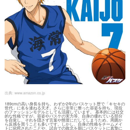
出典:
www.amazon.co.jp
189cmの高い身長を持ち、わずか2年のバスケット歴で「キセキの
世代」に名を連ねる天才。さらに非常に整った容姿を持ち、現役
のファッションモデルとしても活躍しています。 基本的には社交
的な性格ですが、容姿やバスケの実力等、自身の優れている部分
を自覚し、それを隠さず言葉や態度にだしてしまうため、周囲か
ら反感を買うことも多いです。しかし、自身の性格をチームメイ
トに叱咤されたことや、試合での敗北を期にバスケットに真摯に