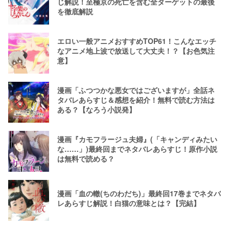
じ解説！至極京の死亡を含む全ターゲットの最後
を徹底解説
エロい一般アニメおすすめTOP61！こんなエッチ
なアニメ地上波で放送して大丈夫！？【お色気注
意】
漫画「ふつつかな悪女ではございますが」全話ネ
タバレあらすじ＆感想を紹介！無料で読む方法は
ある？【なろう小説発】
漫画『カモフラージュ夫婦』(「キャンディみたい
な……」)最終回までネタバレあらすじ！原作小説
は無料で読める？
漫画「血の轍(ちのわだち)」最終回17巻までネタバ
レあらすじ解説！白猫の意味とは？【完結】