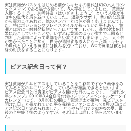
実は黄瀬がバスケをはじめる前からキセキの世代は幻の六人目(シ
ックスマン)である黒子を除いて、5人存在していました。 黄瀬が
入部するまでに、灰崎祥吾（はいざき しょうご）という人物がキ
セキの世代と肩を並べていました。 遅刻やサボり、暴力的な態度
から実力こそあれど、他のメンバーとは仲が良くありませんでし
た。特にポジションやプレイスタイルが被っていた事もあり、黄
瀬とは常に一触触発状態だったほどです。しかし、暴力沙汰を頻
繁に起こしていたことや、いずれは黄瀬のほうが実力で上回ると
判断した赤司によって退部を言い渡されてしまいました。 元々仲
が悪かったことに加え、自身が退部する原因になった新・キセキ
の世代ともいえる黄瀬には恨みを抱いており、WCで黄瀬は彼と因
縁の対決をすることになります...
ピアス記念日って何？
実は黄瀬が片耳ピアスをしていることをご存知ですか？画像をみ
てみると左の耳にリングをしているのが確認できると思います。
ピアス記念日とは黄瀬がピアスを開けた日のことです。 『週刊少
年ジャンプ』2010年3,4合併号付録のジャンプスペシャルケータイ
カレンダーにて、 8月30日の欄に「黄瀬涼太が度胸一発ピアスを
開けた日」と書かれていた事を発端にファンによって8月30日はピ
アス記念日と定められました。 どうやら開けたのは中3の夏、最
後の全中終了後のようですが、それ以上は詳しく語られていませ
ん。