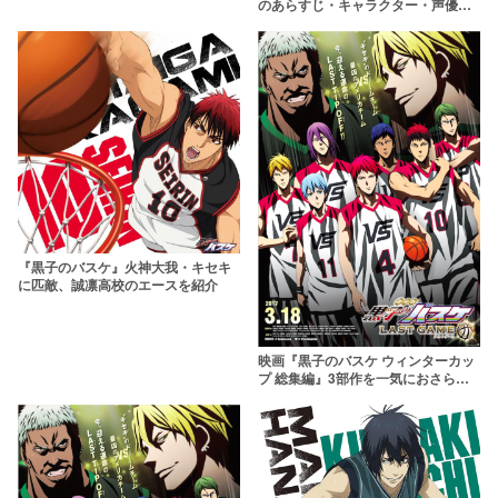
のあらすじ・キャラクター・声優情
報まとめ
『黒子のバスケ』火神大我・キセキ
に匹敵、誠凛高校のエースを紹介
映画『黒子のバスケ ウィンターカッ
プ 総集編』3部作を一気におさら
い！