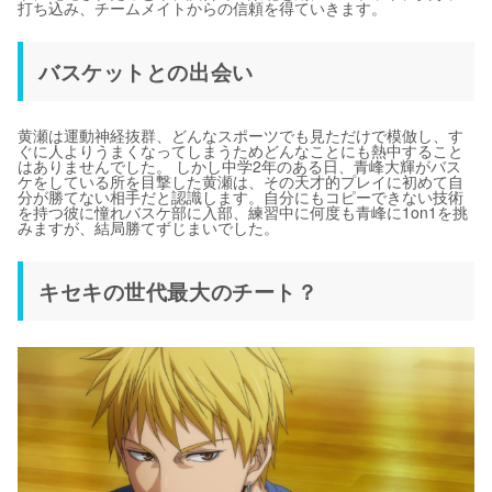
打ち込み、チームメイトからの信頼を得ていきます。
バスケットとの出会い
黄瀬は運動神経抜群、どんなスポーツでも見ただけで模倣し、す
ぐに人よりうまくなってしまうためどんなことにも熱中すること
はありませんでした。 しかし中学2年のある日、青峰大輝がバス
ケをしている所を目撃した黄瀬は、その天才的プレイに初めて自
分が勝てない相手だと認識します。自分にもコピーできない技術
を持つ彼に憧れバスケ部に入部、練習中に何度も青峰に1on1を挑
みますが、結局勝てずじまいでした。
キセキの世代最大のチート？