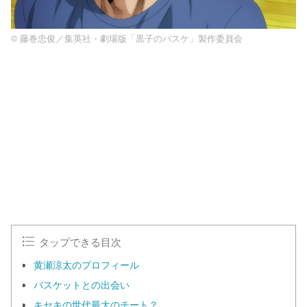
© 藤巻忠俊／集英社・劇場版「黒子のバスケ」製作委員会
L
o
/
U
a
n
d
m
e
u
d
t
:
e
1
0
0
.
0
0
%
タップできる目次
黄瀬涼太のプロフィール
バスケットとの出会い
キセキの世代最大のチート？