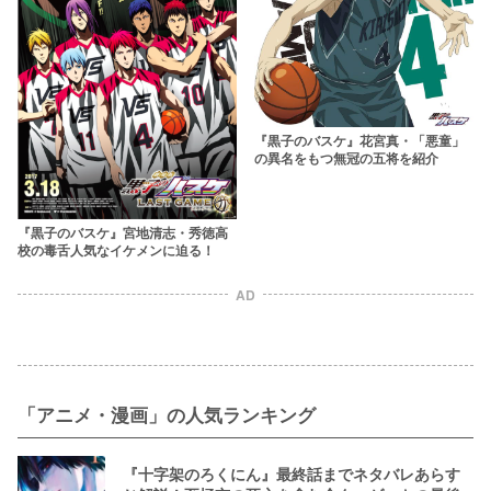
『黒子のバスケ』花宮真・「悪童」
の異名をもつ無冠の五将を紹介
『黒子のバスケ』宮地清志・秀徳高
校の毒舌人気なイケメンに迫る！
AD
「アニメ・漫画」の人気ランキング
『十字架のろくにん』最終話までネタバレあらす