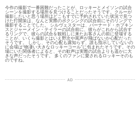
今作の撮影で一番困難だったことが、ロッキーとメイソンの試合
シーンを撮影する場所を見つけることだったそうです。クルーが
撮影したいと思う場所はどこもすでに予約されていた状況で見つ
けた打開策は、なんと実際のボクシングの試合前にそのリングで
撮影することでした。 シルヴェスターは、バーナード・ホプキン
スとジャーメイン・テイラーの試合前に、彼らがこれから試合す
るリングで、彼らの試合を観戦しに来たお客さんの前に登場する
ことが、いくら撮影とはいえ野次や罵声が飛ばないか心配だった
そうです。 しかし、その心配も露知らず、誰も指示していないの
に会場は“物凄い大きなロッキーコール”に包まれたそうです。その
場にいた関係者によると、その歓声は実際の試合よりも遥かに大
きな声だったそうです。 多くのファンに愛されるロッキーそのも
のですね。
AD