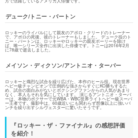
方で活躍しているアメリカ人俳優です。
デューク/トニー・バートン
ロッキーのライバルにして親友のアポロ・クリードのトレーナー
で、アポロの死後、彼のトレーナーもしました。 デューク役のト
ニー・バートンは、ロッキーやロッキーの親友ポーリーを除け
ば、唯一シリーズ全作に出演した俳優です。トニーは2016年2月
に78歳で逝去しました。
メイソン・ディクソン/アントニオ・ターバー
ロッキーと熾烈な試合を繰り広げた、本作のヒール役。現在世界
ヘビー級チャンピオンで圧倒的な強さからすぐにKO勝ちするた
め、試合の面白みがないとボクシングファンからの人気があまり
なく、本人もそれを気にしています。 演じるアントニオ・ターバ
ーは、本物のボクサーで元WBA・WBC世界ライトヘビー級スーパ
ー王者です。撮影中は、60歳近いにも関わらず想像以上に強いパ
ンチを繰り出すシルヴェスターに驚いたそうです。
『ロッキー・ザ・ファイナル』の感想評価
を紹介！