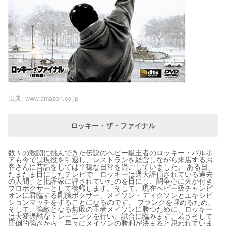
出典:
www.amazon.co.jp
ロッキー・ザ・ファイナル
数々の激闘に挑んできた伝説のヘビー級王者のロッキー・バルボ
アも今では現役を引退し、レストランを経営しながら来店するお
客さんに昔話をしては平穏な日常を過ごしていました。 ある日、
たまたま目にしたテレビで「ロッキーは過大評価されている過去
の人間」と批評家に評されていたのを目にし、闘争心に火が付き
プロボクサーとして復帰します。そして、現在ヘビー級チャンピ
オンに君臨する剛腕ボクサー、メイソン・ディクソンとエキシビ
ションマッチをすることになるのです。 ブランクを埋めるため、
そして、強敵となる無敗の王者メイソンに勝つために、ロッキー
は大変過酷なトレーニングを行い、試合に臨みます。若さそして
圧倒的強さから、早々にメイソンの勝利が決まると思われていま