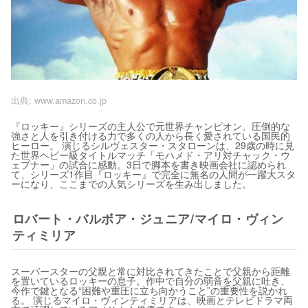
出典:
www.amazon.co.jp
『ロッキー』シリーズの主人公で元世界チャンピオン。圧倒的な
強さと人を引き付ける力で多くの人から長く愛されている国民的
ヒーロー。 演じるシルヴェスター・スタローンは、29歳の時に見
た世界ヘビー級タイトルマッチ「モハメド・アリ対チャック・ウ
ェプナー」の試合に感動。3日で脚本を書き映画会社に認められ
て、シリーズ1作目『ロッキー』で完全に無名の人間が一躍大スタ
ーになり、ここまでの人気シリーズを生み出しました。
ロバート・バルボア・ジュニア/マイロ・ヴィン
ティミリア
スーパースターの父親と常に対比されてきたことで父親から距離
を置いているロッキーの息子。作中で自分の弱音を父親に吐き、
今作で鍵となる“困難や重圧に立ち向かうこと”の重要性を説かれ
る。 演じるマイロ・ヴィンティミリアは、映画とテレビドラマ両