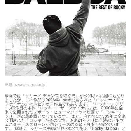
出典:
www.amazon.co.jp
最近では『クリード チャンプを継ぐ男』が公開され話題にもなり
ましたが、この作品は2006年に全米公開された『ロッキー・ザ・
ファイナル』のスピンオフ作品でもあります。『ロッキー』シリ
ーズ6作目の本作『ロッキー・ザ・ファイナル』は、2006年に全
米で公開されたスポーツ・ヒューマンドラマ映画で『ロッキー』
シリーズの最終章となっています。 また、今作では1985年に全米
公開された『ロッキー4/炎の友情』以来21年ぶりに主演のシルヴ
ェスター・スタローンが同シリーズの監督・脚本も務めていま
す。 原題は、シリーズ完結に伴い本名である『Rocky Balboa』と