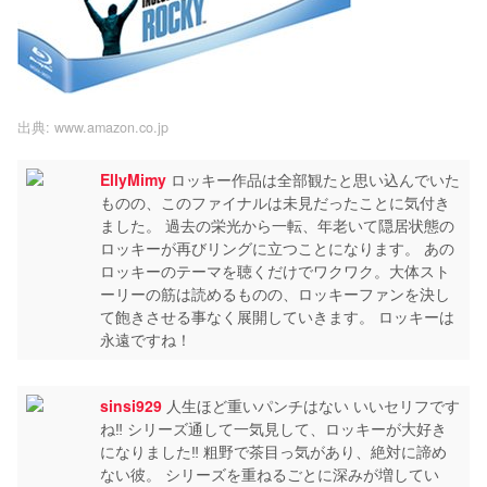
出典:
www.amazon.co.jp
EllyMimy
ロッキー作品は全部観たと思い込んでいた
ものの、このファイナルは未見だったことに気付き
ました。 過去の栄光から一転、年老いて隠居状態の
ロッキーが再びリングに立つことになります。 あの
ロッキーのテーマを聴くだけでワクワク。大体スト
ーリーの筋は読めるものの、ロッキーファンを決し
て飽きさせる事なく展開していきます。 ロッキーは
永遠ですね！
sinsi929
人生ほど重いパンチはない いいセリフです
ね‼︎ シリーズ通して一気見して、ロッキーが大好き
になりました‼︎ 粗野で茶目っ気があり、絶対に諦め
ない彼。 シリーズを重ねるごとに深みが増してい