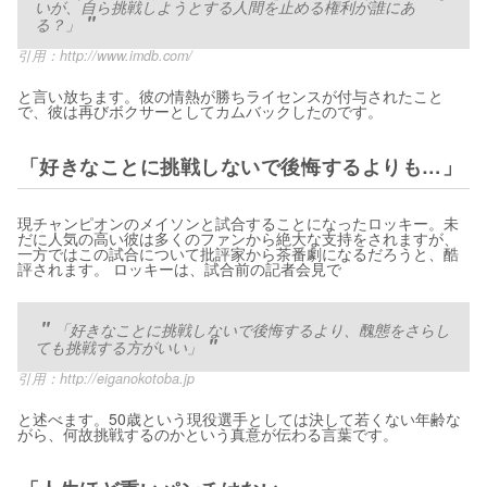
いが、自ら挑戦しようとする人間を止める権利が誰にあ
る？」
引用：
http://www.imdb.com/
と言い放ちます。彼の情熱が勝ちライセンスが付与されたこと
で、彼は再びボクサーとしてカムバックしたのです。
「好きなことに挑戦しないで後悔するよりも…」
現チャンピオンのメイソンと試合することになったロッキー。未
だに人気の高い彼は多くのファンから絶大な支持をされますが、
一方ではこの試合について批評家から茶番劇になるだろうと、酷
評されます。 ロッキーは、試合前の記者会見で
「好きなことに挑戦しないで後悔するより、醜態をさらし
ても挑戦する方がいい」
引用：
http://eiganokotoba.jp
と述べます。50歳という現役選手としては決して若くない年齢な
がら、何故挑戦するのかという真意が伝わる言葉です。