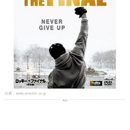
出典 :
www.amazon.co.jp
AD