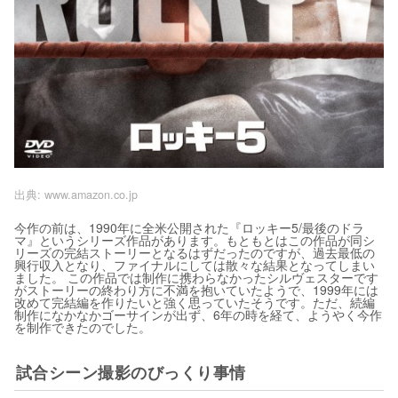
出典:
www.amazon.co.jp
今作の前は、1990年に全米公開された『ロッキー5/最後のドラ
マ』というシリーズ作品があります。もともとはこの作品が同シ
リーズの完結ストーリーとなるはずだったのですが、過去最低の
興行収入となり、ファイナルにしては散々な結果となってしまい
ました。 この作品では制作に携わらなかったシルヴェスターです
がストーリーの終わり方に不満を抱いていたようで、1999年には
改めて完結編を作りたいと強く思っていたそうです。ただ、続編
制作になかなかゴーサインが出ず、6年の時を経て、ようやく今作
を制作できたのでした。
試合シーン撮影のびっくり事情