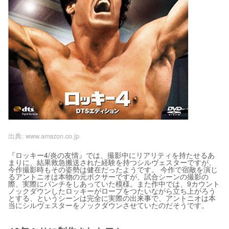
出典:
www.amazon.co.jp
『ロッキー4/炎の友情』では、撮影中にリアリティを持たせるあ
まりに、結果救急搬送された経験を持つシルヴェスターですが、
今作撮影時もその姿勢は健在だったようです。 今作で宿敵を演じ
るアントニオは本物の元ボクサーですが、試合シーンの撮影の
際、実際にパンチをしあっていた模様。また作中では、9カウント
ノックダウンしたロッキーがロープをつたいながら立ち上がろう
とする、というシーンは完全に実際の出来事で、アントニオは本
当にシルヴェスターをノックダウンさせていたのだそうです。