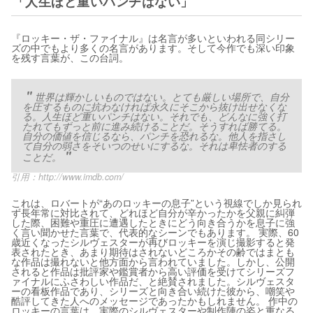
「人生ほど重いパンチはない」
『ロッキー・ザ・ファイナル』は名言が多いといわれる同シリー
ズの中でもより多くの名言があります。そして今作でも深い印象
を残す言葉が、この台詞。
世界は輝かしいものではない。とても厳しい場所で、自分
を圧するものに抗わなければ永久にそこから抜け出せなくな
る。人生ほど重いパンチはない。それでも、どんなに強く打
たれてもずっと前に進み続けることだ。そうすれば勝てる。
自分の価値を信じるなら、パンチを恐れるな。他人を指さし
て自分の弱さをそいつのせいにするな。それは卑怯者のする
ことだ。
引用：
http://www.imdb.com/
これは、ロバートが“あのロッキーの息子”という視線でしか見られ
ず長年常に対比されて、どれほど自分が辛かったかを父親に糾弾
した際、困難や重圧に遭遇したときにどう向き合うかを息子に強
く言い聞かせた言葉で、代表的なシーンでもあります。 実際、60
歳近くなったシルヴェスターが再びロッキーを演じ撮影すると発
表されたとき、あまり期待はされないどころかその齢ではまとも
な作品は撮れないと他方面から言われていました。しかし、公開
されると作品は批評家や鑑賞者から高い評価を受けてシリーズフ
ァイナルにふさわしい作品だ、と絶賛されました。シルヴェスタ
ーの看板作品であり、シリーズと向き合い続けた彼から、嘲笑や
酷評してきた人へのメッセージであったかもしれません。 作中の
ロッキーの言葉は、実際のシルヴェスターや制作陣の姿と重なる