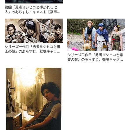
続編『勇者ヨシヒコと導かれし七
人』のあらすじ・キャスト【福田雄
一×山田孝之】
シリーズ一作目『勇者ヨシヒコと魔
王の城』のあらすじ、登場キャラを
シリーズ二作目『勇者ヨシヒコと悪
大紹介！
霊の鍵』のあらすじ、登場キャラを
大紹介！