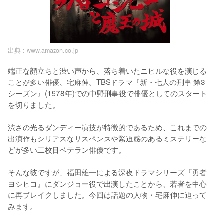
出典 :
www.amazon.co.jp
端正な顔立ちと渋い声から、落ち着いたニヒルな役を演じる
ことが多い俳優、宅麻伸。TBSドラマ『新・七人の刑事 第3
シーズン』(1978年)での中野刑事役で俳優としてのスタート
を切りました。

渋さの光るダンディー演技が特徴的であるため、これまでの
出演作もシリアスなサスペンスや緊迫感のあるミステリーな
どが多い二枚目ベテラン俳優です。

そんな彼ですが、福田雄一による深夜ドラマシリーズ『勇者
ヨシヒコ』にダンジョー役で出演したことから、若者を中心
に再ブレイクしました。今回は話題の人物・宅麻伸に迫って
みます。