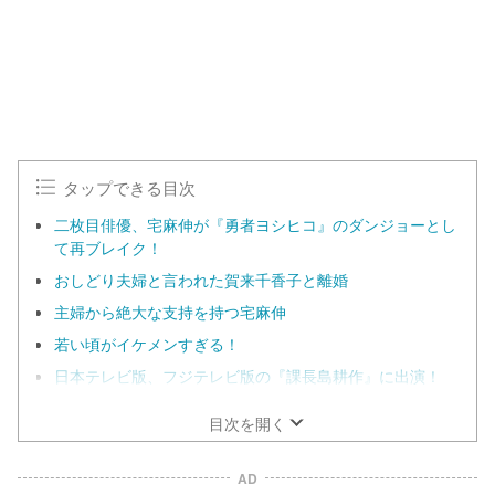
タップできる目次
二枚目俳優、宅麻伸が『勇者ヨシヒコ』のダンジョーとし
て再ブレイク！
おしどり夫婦と言われた賀来千香子と離婚
主婦から絶大な支持を持つ宅麻伸
若い頃がイケメンすぎる！
日本テレビ版、フジテレビ版の『課長島耕作』に出演！
目次を開く
AD