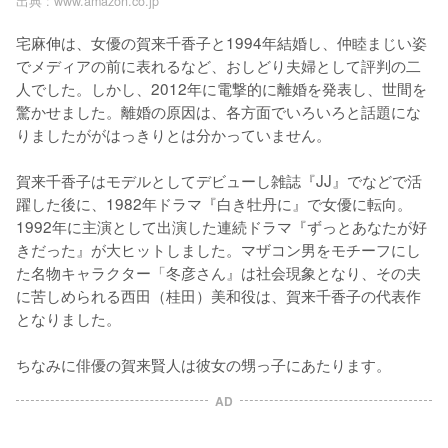
出典 :
www.amazon.co.jp
宅麻伸は、女優の賀来千香子と1994年結婚し、仲睦まじい姿
でメディアの前に表れるなど、おしどり夫婦として評判の二
人でした。しかし、2012年に電撃的に離婚を発表し、世間を
驚かせました。離婚の原因は、各方面でいろいろと話題にな
りましたががはっきりとは分かっていません。

賀来千香子はモデルとしてデビューし雑誌『JJ』でなどで活
躍した後に、1982年ドラマ『白き牡丹に』で女優に転向。
1992年に主演として出演した連続ドラマ『ずっとあなたが好
きだった』が大ヒットしました。マザコン男をモチーフにし
た名物キャラクター「冬彦さん』は社会現象となり、その夫
に苦しめられる西田（桂田）美和役は、賀来千香子の代表作
となりました。

ちなみに俳優の賀来賢人は彼女の甥っ子にあたります。
AD