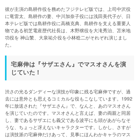
彼が主演の島耕作役を務めたフジテレビ版では、上司中沢役
に竜雷太、島耕作の妻、中川加奈子役には浅田美代子が、日
本テレビ版では島耕作役に高橋克典、島耕作を支える重要人
物である初芝電産歴代社長は、木野穣役を大滝秀治、苫米地
功役を 神山繁、大泉祐介役を小林稔二がそれぞれ演じまし
宅麻伸は『サザエさん』でマスオさんを演
じていた！
渋さの光るダンディーな演技が印象に残る宅麻伸ですが、過
去には意外とも思えるコミカルな役もこなしています。1992
年に放送された『サザエさん』で、なんと、あのマスオさん
を演じていたのです。マスオさんと言えば、妻の両親と同居
し、妻であるサザエにも義父である波平にも頭があがらなそ
うな、ちょっと冴えないキャラクターです。しかし、さすが
は演技派の宅麻伸だけあって、見事にほんわかキャラのマス