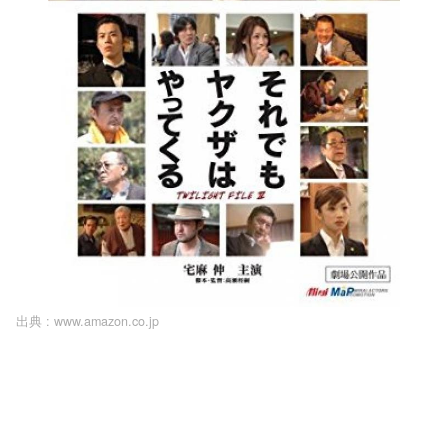
出典 :
www.amazon.co.jp