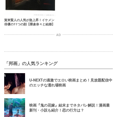
賀来賢人の人気が急上昇！イケメン
俳優の11つの顔【榮倉奈々と結婚】
AD
「邦画」の人気ランキング
U-NEXTの過激でエロい映画まとめ！見放題配信中
のエッチな濡れ場映画
映画『鬼の花嫁』結末までネタバレ解説！漫画最
新刊・小説も紹介！恋の行方は？