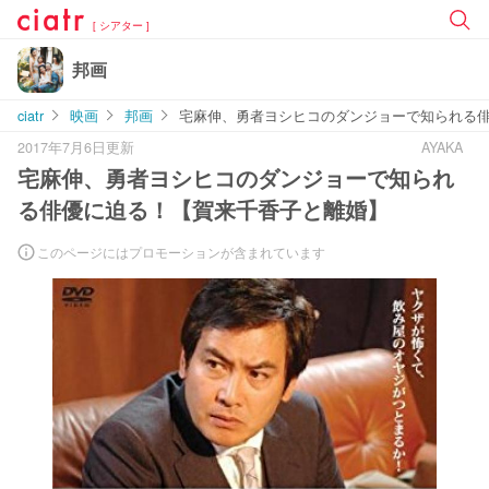
[ シアター ]
邦画
ciatr
映画
邦画
宅麻伸、勇者ヨシヒコのダンジョーで知られる
2017年7月6日更新
AYAKA
宅麻伸、勇者ヨシヒコのダンジョーで知られ
る俳優に迫る！【賀来千香子と離婚】
このページにはプロモーションが含まれています