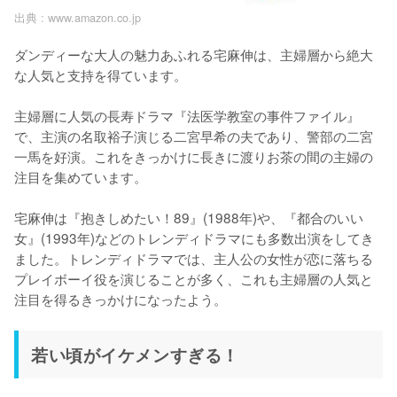
出典 :
www.amazon.co.jp
ダンディーな大人の魅力あふれる宅麻伸は、主婦層から絶大
な人気と支持を得ています。

主婦層に人気の長寿ドラマ『法医学教室の事件ファイル』
で、主演の名取裕子演じる二宮早希の夫であり、警部の二宮
一馬を好演。これをきっかけに長きに渡りお茶の間の主婦の
注目を集めています。

宅麻伸は『抱きしめたい！89』(1988年)や、『都合のいい
女』(1993年)などのトレンディドラマにも多数出演をしてき
ました。トレンディドラマでは、主人公の女性が恋に落ちる
プレイボーイ役を演じることが多く、これも主婦層の人気と
注目を得るきっかけになったよう。
若い頃がイケメンすぎる！