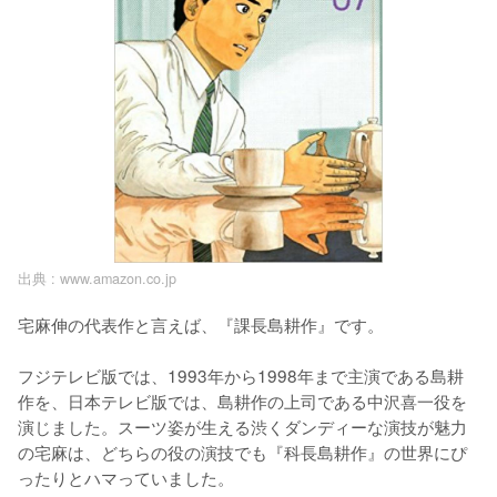
出典 :
www.amazon.co.jp
宅麻伸の代表作と言えば、『課長島耕作』です。

フジテレビ版では、1993年から1998年まで主演である島耕
作を、日本テレビ版では、島耕作の上司である中沢喜一役を
演じました。スーツ姿が生える渋くダンディーな演技が魅力
の宅麻は、どちらの役の演技でも『科長島耕作』の世界にぴ
ったりとハマっていました。
