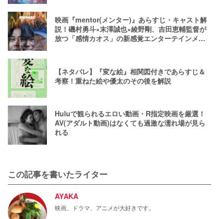
映画『mentor(メンター)』あらすじ・キャスト解
説！磯村勇斗×末澤誠也×綾野剛、吉田恵輔監督が
放つ「感情カオス」の新感覚エンターテインメン
ト
【ネタバレ】『変な絵』相関図付きであらすじ＆
考察！重ねた絵や優太のその後を解説
Huluで観られるエロい動画・R指定映画を厳選！
AV(アダルト動画)はなくても過激な濡れ場が見ら
れる
この記事を書いたライター
AYAKA
映画、ドラマ、アニメが大好きです。