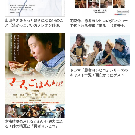
山田孝之をもっと好きになる14のこ
宅麻伸、勇者ヨシヒコのダンジョー
と【渋かっこいいカメレオン俳優が
で知られる俳優に迫る！【賀来千香
会社を設立？！】
子と離婚】
ドラマ「勇者ヨシヒコ」シリーズの
キャスト一覧！面白かったゲストも
紹介
木南晴夏のおとなかわいい魅力に迫
る！姉の晴夏と『勇者ヨシヒコ』で
初共演！