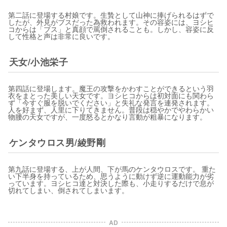
第二話に登場する村娘です。生贄として山神に捧げられるはずで
したが、外見がブスだった為救われます。その容姿には、ヨシヒ
コからは「ブス」と真顔で罵倒されることも。しかし、容姿に反
して性格と声は非常に良いです。
天女/小池栄子
第四話に登場します。魔王の攻撃をかわすことができるという羽
衣をまとった美しい天女です。ヨシヒコからは初対面にも関わら
ず「今すぐ服を脱いでください」と失礼な発言を連発されます。
人を好まず、人里に下りてきません。普段は穏やかでやわらかい
物腰の天女ですが、一度怒るとかなり言動が粗暴になります。
ケンタウロス男/綾野剛
第九話に登場する、上が人間、下が馬のケンタウロスです。 重た
い下半身を持っているため、思うように動けず逆に運動能力が劣
っています。ヨシヒコ達と対決した際も、小走りするだけで息が
切れてしまい、倒されてしまいます。
AD