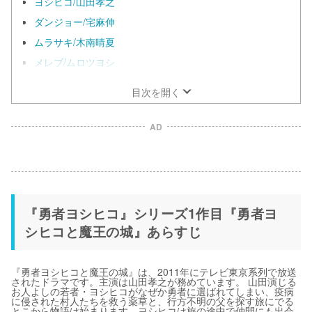
ヨシヒコ/山田孝之
ダンジョー/宅麻伸
ムラサキ/木南晴夏
メレブ/ムロツヨシ
目次を開く
AD
『勇者ヨシヒコ』シリーズ1作目『勇者ヨ
シヒコと魔王の城』あらすじ
『勇者ヨシヒコと魔王の城』は、2011年にテレビ東京系列で放送
されたドラマです。主演は山田孝之が務めています。 山田演じる
お人よしの若者・ヨシヒコがなぜか勇者に選ばれてしまい、疫病
に侵された村人たちを救う薬草と、行方不明の父を探す旅にでる
とこから物語は始まります。ヨシヒコは旅の途中で仲間にも出会