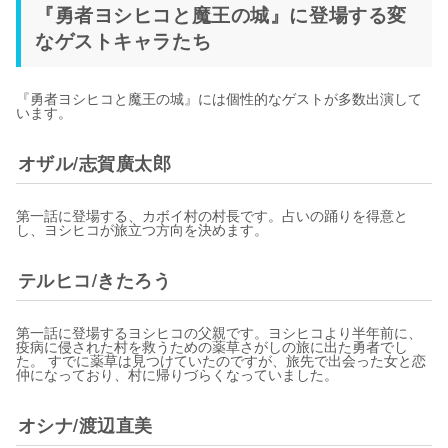
『勇者ヨシヒコと魔王の城』に登場する変
なゲストキャラたち
『勇者ヨシヒコと魔王の城』には個性的なゲストが多数出演して
います。
オザル/志賀廣太郎
第一話に登場する、カボイ村の村長です。占いの踊りを得意と
し、ヨシヒコが旅立つ方向を決めます。
テルヒコ/きたろう
第一話に登場するヨシヒコの父親です。ヨシヒコより半年前に、
疫病に侵された村を救うための薬草さがしの旅に出た勇者でし
た。 すでに薬草は見つけていたのですが、旅先で出会った女と恋
仲になっており、村に帰りづらくなっていました。
オシナ/渡辺直美