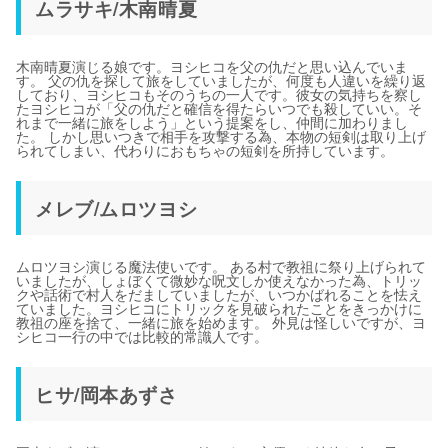
ムラサキ/木南晴夏
木南晴夏演じる娘です。ヨシヒコを父の仇だと思い込んでいま
す。 父の仇を探して旅をしていましたが、何度も人違いを繰り返
しており、ヨシヒコもそのうちの一人です。彼女の気持ちを察し
たヨシヒコが「父の仇だと確信を得たらいつでも殺していい。そ
れまで一緒に旅をしよう」という提案をし、仲間に加わりまし
た。 しかし思いつきで相手を攻撃する為、本物の短剣は取り上げ
られてしまい、代わりにおもちゃの短剣を所持しています。
メレブ/ムロツヨシ
ムロツヨシ演じる魔法使いです。 ある村で教祖に祭り上げられて
いましたが、しょぼくて微妙な呪文しか使えなかった為、トリッ
クや話術で村人をだましていましたが、いつかばれることを怯え
ていました。ヨシヒコにトリックを見破られたことをきっかけに
教祖の座を捨て、一緒に旅を始めます。 外見は怪しいですが、ヨ
シヒコ一行の中では比較的常識人です。
ヒサ/岡本あずさ