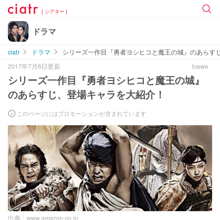
[ シアター ]
ドラマ
ciatr
ドラマ
シリーズ一作目『勇者ヨシヒコと魔王の城』のあらす
2017年7月6日更新
loewe
シリーズ一作目『勇者ヨシヒコと魔王の城』
のあらすじ、登場キャラを大紹介！
このページにはプロモーションが含まれています
出典 :
www.amazon.co.jp