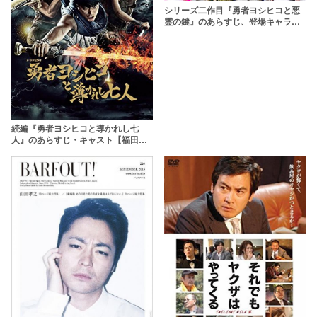
シリーズ二作目『勇者ヨシヒコと悪
霊の鍵』のあらすじ、登場キャラを
大紹介！
続編『勇者ヨシヒコと導かれし七
人』のあらすじ・キャスト【福田雄
一×山田孝之】