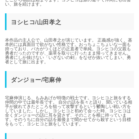
い、旅を続けます。
ヨシヒコ/山田孝之
本作品の主人公で、山田孝之が演じています。 正義感が強く、基
本的には真面目で欲がない性格です。おっちょこちょいな一面も
持っており、バカがつくほどの正直者で単純。ヨシヒコの父親も
勇者だったのですが、薬草を取りに行ったまま帰ってきません。
勇者にしか抜けない「いざないの剣」をなぜか抜いてしまい、勇
者として旅に出ます。
ダンジョー/宅麻伸
宅麻伸演じる、もみあげが特徴の戦士です。ヨシヒコと旅をする
仲間の中では最年長です。 自分の話を長々と語り、聞いている相
手が疲れてきたところを狙って攻撃するという鬱陶しい戦い方を
していました。しかし、ヨシヒコと初めて会った時、ヨシヒコは
全くダンジョーの話に耳を貸さず、そのことを根に持っていま
す。そのうちに自分の話を最後まで聞かせてから殺すという目標
をもって、ヨシヒコと旅をしています。