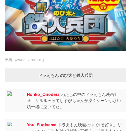
出典:
www.amazon.co.jp
ドラえもん のび太と鉄人兵団
Noriko_Onodera
わたしの中のドラえもん映画1
番！リルル〜ってしすがちゃんが泣くシーン小さい
頃一緒に泣いてた。
You_Sugiyama
ドラえもん映画の中で1番好き。リ
ルルのツンデレ加減が強烈に可愛く、ドラえもんの