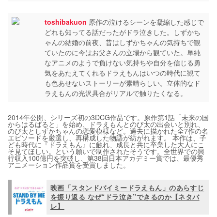
toshibakuon
原作の泣けるシーンを凝縮した感じで
どれも知ってる話だったがドラ泣きした。しずかち
ゃんの結婚の前夜、昔はしずかちゃんの気持ちで観
ていたのに今はお父さんの立場から観ていた。単純
なアニメのようで負けない気持ちや自分を信じる勇
気をあたえてくれるドラえもんはいつの時代に観て
も色あせないストーリーが素晴らしい。立体的なド
ラえもんの光沢具合がリアルで触りたくなる。
2014年公開、シリーズ初の3DCG作品です。原作第1話「未来の国
からはるばると」を始め、ドラえもんとのび太の出会いと別れ、
のび太としずかちゃんの恋愛模様など。過去に描かれた全7作の名
エピソードを厳選し、再構成した物語が紡がれます。 本作は、子
ども時代に『ドラえもん』に触れ、成長と共に卒業した大人にこ
そ見てほしい。という願いで制作されたそうです。全世界での興
行収入100億円を突破し、第38回日本アカデミー賞では、最優秀
アニメーション作品賞を受賞しました。
映画「スタンドバイミードラえもん」のあらすじ
を振り返る なぜ“ドラ泣き”できるのか【ネタバ
レ】