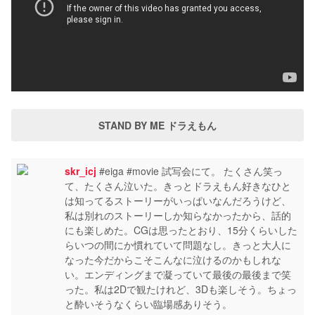
STAND BY ME ドラえもん
skr_icj
#eiga #movie 試写会にて。 たくさん笑っ
て、たくさん泣いた。きっとドラえもん好きなひと
は知ってるストーリーがいっぱいなんだろうけど、
私は別れのストーリーしか知らなかったから、話的
にも楽しめた。CGは思ったとおり、15分くらいした
らいつの間にか慣れていて問題なし。きっと大人に
なった今だからこそこんなに泣けるのかもしれな
い。エンディングまで凝っていて最後の最後まで笑
った。私は2Dで観たけれど、3Dも楽しそう。ちょっ
と酔いそうなくらい臨場感ありそう。