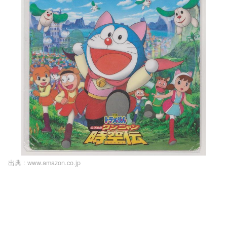
出典 :
www.amazon.co.jp
L
o
/
U
a
n
d
m
e
u
d
t
:
e
1