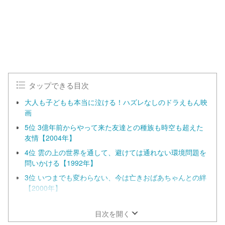
0
0
.
0
0
%
タップできる目次
大人も子どもも本当に泣ける！ハズレなしのドラえもん映
画
5位 3億年前からやって来た友達との種族も時空も超えた
友情【2004年】
4位 雲の上の世界を通して、避けては通れない環境問題を
問いかける【1992年】
3位 いつまでも変わらない、今は亡きおばあちゃんとの絆
【2000年】
2位 『ドラえもん』映画史上最強の敵、鉄人兵団の襲来！
【1986年】
目次を開く