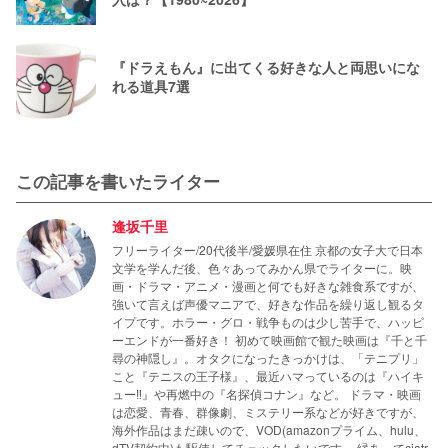
『ドラえもん』に出てくる好きな人と両思いにな
れる道具7選
この記事を書いたライター
逢坂千里
フリーライター/20代後半/愛媛県在住 京都の女子大で日本
文学を学んだ後、色々あってみかん県でライターに。映
画・ドラマ・アニメ・漫画と何でも好きな雑食系ですが、
強いて言えば声優マニアで、好きな作品を繰り返し観るタ
イプです。ホラー・グロ・戦争ものは少し苦手で、ハッピ
ーエンドが一番好き！ 初めて映画館で観た映画は『千と千
尋の神隠し』。オタクになったきっかけは、「テニプリ」
こと『テニスの王子様』、最近ハマっているのは『ハイキ
ュー‼』や再燃中の『名探偵コナン』など。 ドラマ・映画
は恋愛、青春、群像劇、ミステリー系などが好きですが、
海外作品はまだ疎いので、VOD(amazonプライム、hulu、
dTV契約中)も駆使してチェックしたいです。 縁あってciatr