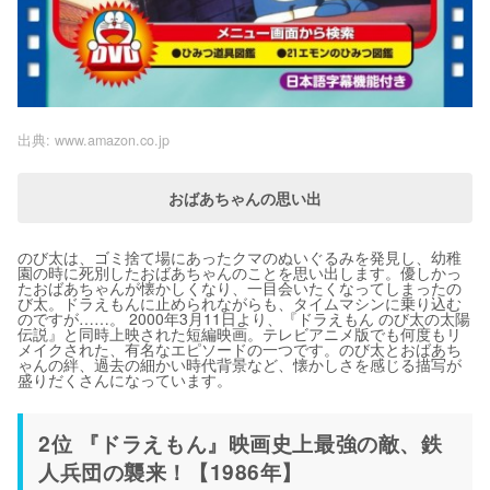
出典:
www.amazon.co.jp
おばあちゃんの思い出
のび太は、ゴミ捨て場にあったクマのぬいぐるみを発見し、幼稚
園の時に死別したおばあちゃんのことを思い出します。優しかっ
たおばあちゃんが懐かしくなり、一目会いたくなってしまったの
び太。ドラえもんに止められながらも、タイムマシンに乗り込む
のですが……。 2000年3月11日より、『ドラえもん のび太の太陽
伝説』と同時上映された短編映画。テレビアニメ版でも何度もリ
メイクされた、有名なエピソードの一つです。のび太とおばあち
ゃんの絆、過去の細かい時代背景など、懐かしさを感じる描写が
盛りだくさんになっています。
2位 『ドラえもん』映画史上最強の敵、鉄
人兵団の襲来！【1986年】