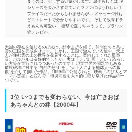
まうのは、少しずるい気がします。原作もしくはTV
シリーズを欠かさず見ていたファンにはうれしいサ
プライズだったかもしれませんが… メッセージ性は
どストレートで分かりやすいです。 そして故障ドラ
えもんも可愛い！ 衝撃で直っちゃうって、ブラウン
管テレビか。
天国の存在を信じるのび太は、紆余曲折を経て、仲間たちと共に
雲の王国を完成させます。しかし、王国で遊んでいる途中、天上
人が住む雲の上の世界を発見することに。案内してくれた監察
員、パルパルは友好的でしたが、実は「ノア計画」という恐ろし
い方策が実行されつつあったのです！ 現実世界の問題でもある、
環境破壊に対する”自然の怒り”を、”天上人による地球人への報
復”を介して描いた作品。1999年に公開された、映画『のび太とア
ニマル惑星』と並んで、環境問題を大々的に取り挙げた作品の一
つです。
3位 いつまでも変わらない、今は亡きおば
あちゃんとの絆【2000年】