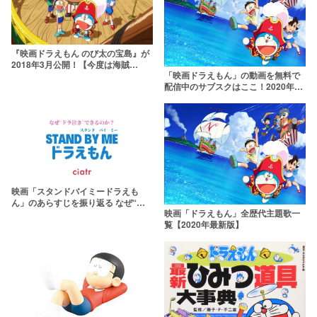
『映画ドラえもん のび太の宝島』が
2018年3月公開！【今度は海賊
「映画ドラえもん」の動画を無料で
だ！】
配信中のサブスクはここ！2020年新
恐竜まで無料で観よう
映画「スタンドバイミードラえも
ん」のあらすじを振り返る なぜ“ド
映画「ドラえもん」全歴代主題歌一
ラ泣き”できるのか【ネタバレ】
覧【2020年最新版】