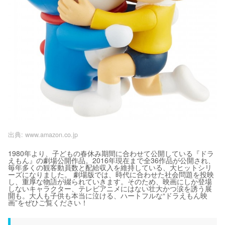
出典:
www.amazon.co.jp
1980年より、子どもの春休み期間に合わせて公開している『ドラ
えもん』の劇場公開作品。2016年現在まで全36作品が公開され、
毎年多くの観客動員数と配給収入を維持している、大ヒットシリ
ーズになりました。 劇場版では、時代に合わせた社会問題を投映
し、重厚な物語が綴られていきます。そのため、映画にしか登場
しないキャラクター、テレビアニメにはない壮大かつ涙を誘う展
開も。大人も子供も本当に泣ける、ハートフルな“ドラえもん映
画”をぜひご覧ください！