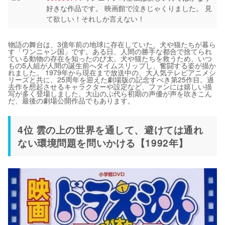
好きな作品です。 映画館で泣きじゃくりました。 見
て欲しい！それしか言えない！
物語の舞台は、3億年前の地球に存在していた、犬や猫たちが暮ら
す「ワンニャン国」です。ある日、人間の勝手な都合で捨てられ
ている動物の存在を知ったのび太。犬や猫たちを救うため、いつ
もの5人組が人間の誕生前へタイムスリップし、奮闘する姿が描か
れました。 1979年から現在まで放送中の、大人気テレビアニメシ
リーズと共に、25周年を迎えた劇場版の記念すべき第25作目。過
去作を想起させるキャラクターや設定など、ファンには嬉しい描
写が多く登場しました。大山のぶ代ら初期の声優が声を吹きこん
だ、最後の劇場公開作品でもあります。
4位 雲の上の世界を通して、避けては通れ
ない環境問題を問いかける【1992年】