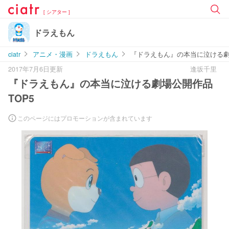
[ シアター ]
ドラえもん
ciatr
アニメ・漫画
ドラえもん
『ドラえもん』の本当に泣ける劇
2017年7月6日更新
逢坂千里
『ドラえもん』の本当に泣ける劇場公開作品
TOP5
このページにはプロモーションが含まれています