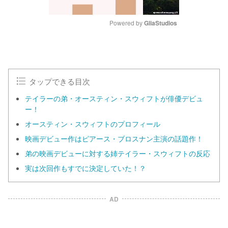
Powered by 
GliaStudios
M
u
t
e
タップできる目次
テイラーの弟・オースティン・スウィフトが俳優デビュ
ー！
オースティン・スウィフトのプロフィール
映画デビュー作はピアース・ブロスナン主演の話題作！
弟の映画デビューに対する姉テイラー・スウィフトの反応
実は次回作もすでに決定していた！？
AD