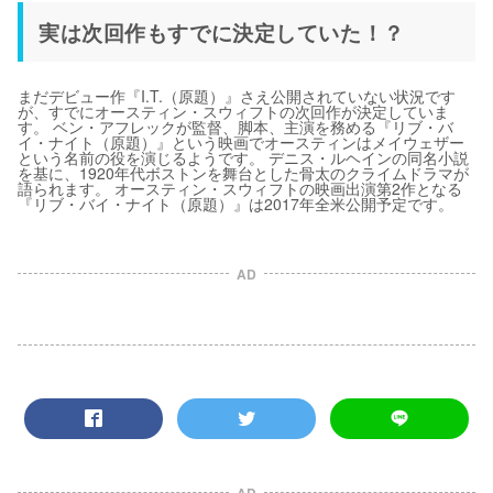
実は次回作もすでに決定していた！？
まだデビュー作『I.T.（原題）』さえ公開されていない状況です
が、すでにオースティン・スウィフトの次回作が決定していま
す。 ベン・アフレックが監督、脚本、主演を務める『リブ・バ
イ・ナイト（原題）』という映画でオースティンはメイウェザー
という名前の役を演じるようです。 デニス・ルヘインの同名小説
を基に、1920年代ボストンを舞台とした骨太のクライムドラマが
語られます。 オースティン・スウィフトの映画出演第2作となる
『リブ・バイ・ナイト（原題）』は2017年全米公開予定です。
AD