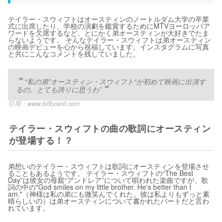
テイラー・スウィフトはオースティンのノートルダム大学の卒業
式に出席したり、学校の演劇を鑑賞するためにMTVヨーロッパア
ワードを欠席するなど、とにかく弟オースティンが大好きでたま
らないようです。 そんなテイラー・スウィフトは弟オースティン
の映画デビューを心から祝福しています。インスタグラムに写真
と共にこんなコメントを残していました。
“私の弟”オースティン・スウィフト“が初めて映画に出演す
るの。とても誇りに思うわ”
引用：
www.billboard.com
テイラー・スウィフトの曲の歌詞にオースティン
が登場する！？
弟想いのテイラー・スウィフトは歌詞にオースティンを登場させ
ることもあるようです。 テイラー・スウィフトの“The Best
Day”は彼女の母親“アンドレア”について唄われた楽曲ですが、歌
詞の中の"God smiles on my little brother. He's better than I
am."（神様は私の弟にも微笑んでくれた。彼は私よりもずっと素
晴らしいの）は弟オースティンについて書かれたパートだと言わ
れています。