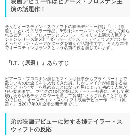
映画デビュー作はピアース・ブロスナン主
演の話題作！
そんなオースティン・スウィフトの映画デビュー作は『I.T.（原
題）』というスリラー作品。5代目ジェームズ・ボンドとして知ら
れるピアース・ブロスナンとブルース・ウィリス主演大人気アク
ションシリーズ第5作『ダイハード/ラスト・デイ』でメガホンを
とったジョン・ムーアがタッグを組んだ話題作です。 そんな本作
でオースティンはランスという名前の役を演じています。
『I.T.（原題）』あらすじ
ピアース・ブロスナン演じるマイクは仕事からプライベートまで
欲しいものは全てを手入れてきた男。しかしマイクが経営する会
社でアドバイザーを務めることになった男によって初めて人生が
狂い始めます。 マイクの10代の娘はストーカー被害に、そして家
族はあらゆるテクノロジーを通して脅威にさらされることになる
のでした。 オースティン・スウィフト映画デビュー作『I.T.（原
題）』は2017年9月全米公開予定です。
弟の映画デビューに対する姉テイラー・ス
ウィフトの反応