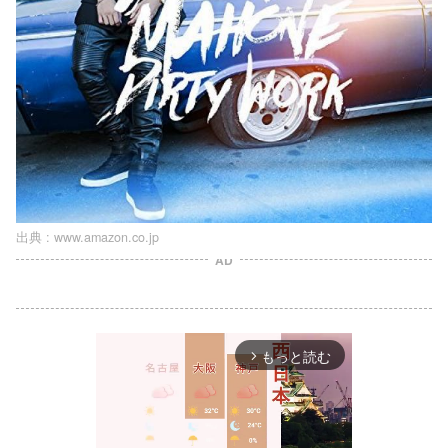
出典 :
www.amazon.co.jp
AD
もっと読む
arrow_forward_ios