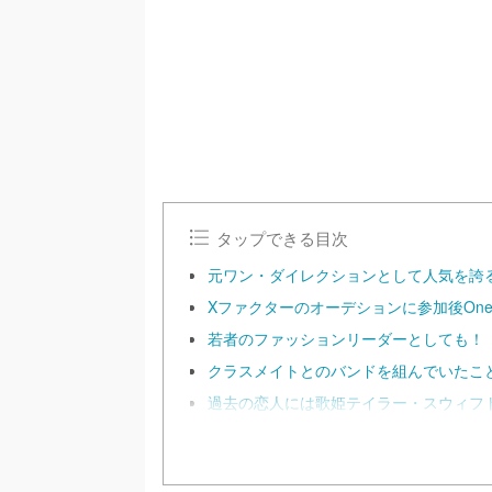
m
u
t
e
タップできる目次
元ワン・ダイレクションとして人気を誇
Xファクターのオーデションに参加後One D
若者のファッションリーダーとしても！
クラスメイトとのバンドを組んでいたこ
過去の恋人には歌姫テイラー・スウィフ