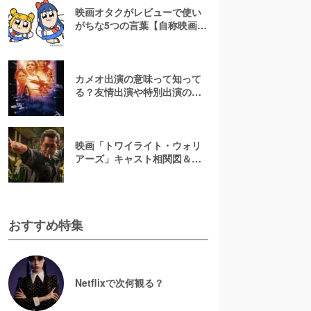
映画オタクがレビューで使い
がちな5つの言葉【自称映画オ
タクが解説】
カメオ出演の意味って知って
る？友情出演や特別出演の違
いとともに解説してみた
映画「トワイライト・ウォリ
アーズ」キャスト相関図＆登
場人物一覧！【決戦！九龍城
砦】
おすすめ特集
Netflixで次何観る？