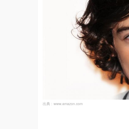
出典 :
www.amazon.com
/
U
n