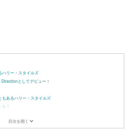
a
d
e
d
:
1
0
0
.
0
0
%
るハリー・スタイルズ
irectionとしてデビュー！
ともあるハリー・スタイルズ
トも！
目次を開く