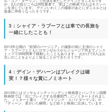
ル・ユア・ダーリン』で共演を果たしたデインとダニエルです
が、2人の役どころは同性愛者で、実はこの映画で2人はキスシー
ンを演じています。 デインいわくこの撮影のあとにダニエルとは
急速に仲良くなったそうです。
3：シャイア・ラブーフとは車での長旅を
一緒にしたことも！
2013年公開の『欲望のバージニア』の撮影の前に主演のシャイ
ア・ラブーフとともにロサンゼルスからジョージア州までノンス
トップで35時間車で移動したこともあります。 おかげで2人はお
互いのことをよりよく知ることができたそうです。
4：デイン・デハーンはブレイクは確
実！？様々な賞にノミネート
2013年にはゴッサムインディペンデント映画賞とハンプトン国際
映画祭では「次にブレイクする俳優部門」にノミネートされまし
た。 ノミネート通り、『アメイジング・スパイダーマン2』や
『ディーン、君がいた瞬間』など続々と映画に出演しています。