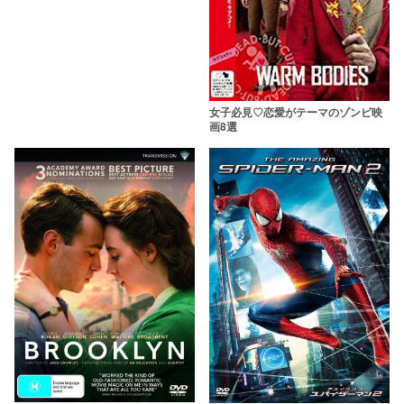
女子必見♡恋愛がテーマのゾンビ映
画8選