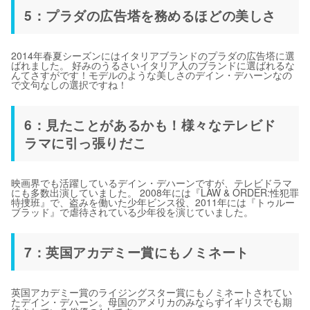
5：プラダの広告塔を務めるほどの美しさ
2014年春夏シーズンにはイタリアブランドのプラダの広告塔に選
ばれました。 好みのうるさいイタリア人のブランドに選ばれるな
んてさすがです！モデルのような美しさのデイン・デハーンなの
で文句なしの選択ですね！
6：見たことがあるかも！様々なテレビド
ラマに引っ張りだこ
映画界でも活躍しているデイン・デハーンですが、テレビドラマ
にも多数出演していました。 2008年には『LAW & ORDER:性犯罪
特捜班』で、盗みを働いた少年ビンス役、2011年には『トゥルー
ブラッド』で虐待されている少年役を演じていました。
7：英国アカデミー賞にもノミネート
英国アカデミー賞のライジングスター賞にもノミネートされてい
たデイン・デハーン。母国のアメリカのみならずイギリスでも期