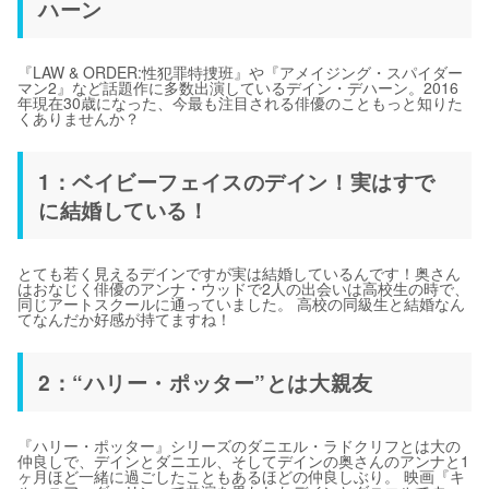
ハーン
『LAW & ORDER:性犯罪特捜班』や『アメイジング・スパイダー
マン2』など話題作に多数出演しているデイン・デハーン。2016
年現在30歳になった、今最も注目される俳優のこともっと知りた
くありませんか？
1：ベイビーフェイスのデイン！実はすで
に結婚している！
とても若く見えるデインですが実は結婚しているんです！奥さん
はおなじく俳優のアンナ・ウッドで2人の出会いは高校生の時で、
同じアートスクールに通っていました。 高校の同級生と結婚なん
てなんだか好感が持てますね！
2：“ハリー・ポッター”とは大親友
『ハリー・ポッター』シリーズのダニエル・ラドクリフとは大の
仲良しで、デインとダニエル、そしてデインの奥さんのアンナと1
ヶ月ほど一緒に過ごしたこともあるほどの仲良しぶり。 映画『キ