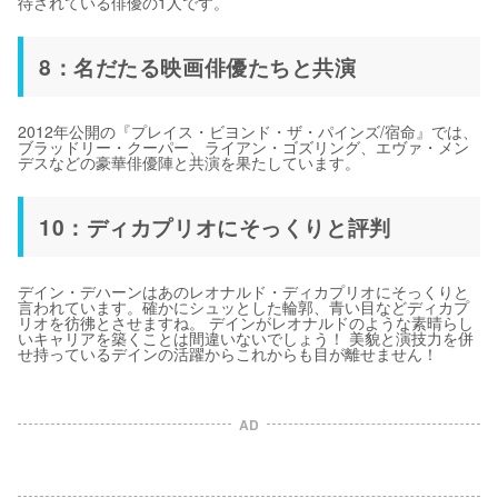
待されている俳優の1人です。
8：名だたる映画俳優たちと共演
2012年公開の『プレイス・ビヨンド・ザ・パインズ/宿命』では、
ブラッドリー・クーパー、ライアン・ゴズリング、エヴァ・メン
デスなどの豪華俳優陣と共演を果たしています。
10：ディカプリオにそっくりと評判
デイン・デハーンはあのレオナルド・ディカプリオにそっくりと
言われています。確かにシュッとした輪郭、青い目などディカプ
リオを彷彿とさせますね。 デインがレオナルドのような素晴らし
いキャリアを築くことは間違いないでしょう！ 美貌と演技力を併
せ持っているデインの活躍からこれからも目が離せません！
AD