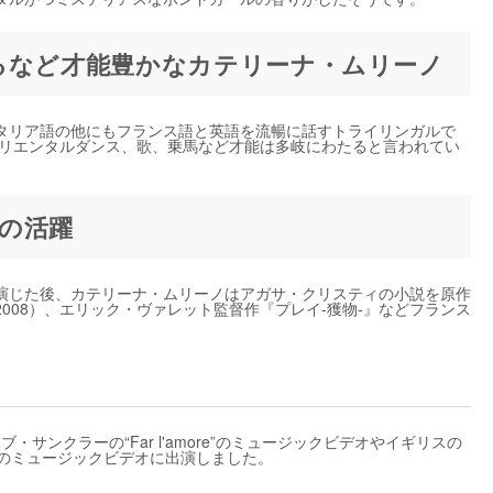
るなど才能豊かなカテリーナ・ムリーノ
タリア語の他にもフランス語と英語を流暢に話すトライリンガルで
オリエンタルダンス、歌、乗馬など才能は多岐にわたると言われてい
の活躍
を演じた後、カテリーナ・ムリーノはアガサ・クリスティの小説を原作
008）、エリック・ヴァレット監督作『プレイ-獲物-』などフランス
・サンクラーの“Far l'amore”のミュージックビデオやイギリスの
ano”のミュージックビデオに出演しました。