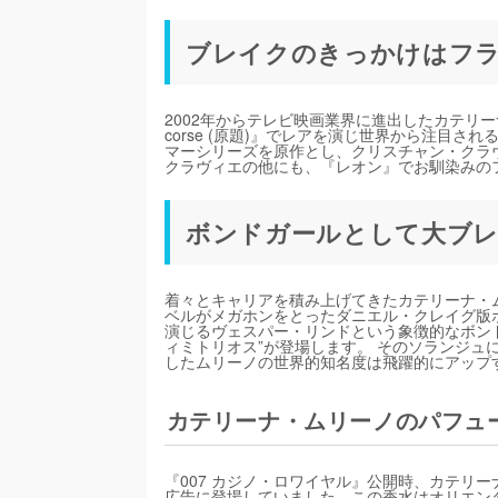
ブレイクのきっかけはフ
2002年からテレビ映画業界に進出したカテリーナ
corse (原題)』でレアを演じ世界から注目
マーシリーズを原作とし、クリスチャン・クラ
クラヴィエの他にも、『レオン』でお馴染みの
ボンドガールとして大ブレ
着々とキャリアを積み上げてきたカテリーナ・ム
ベルがメガホンをとったダニエル・クレイグ版ボ
演じるヴェスパー・リンドという象徴的なボン
ィミトリオス”が登場します。 そのソランジ
したムリーノの世界的知名度は飛躍的にアップ
カテリーナ・ムリーノのパフュ
『007 カジノ・ロワイヤル』公開時、カテリー
広告に登場していました。この香水はオリエン