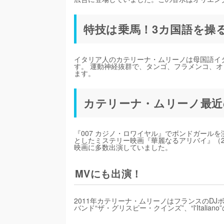
特技は乗馬！3カ国語を操
イタリア人のカテリーナ・ムリーノは母国語イ
す。 運動神経抜群で、タンゴ、フラメンコ、
ます。
カテリーナ・ムリーノ最近
『007 カジノ・ロワイヤル』でボンドガール
としたミステリー映画『華麗なるアリバイ』（2
映画に多数出演していました。
MVにも出演！
2011年カテリーナ・ムリーノはフランスのDJボブ
バンド“ザ・グリスピー・クインズ”、“l'Itali