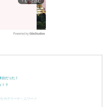
もっと読む
arrow_forward_ios
Powered by 
GliaStudios
M
u
t
e
舞台だった！
ィ！？
かなカテリーナ・ムリーノ