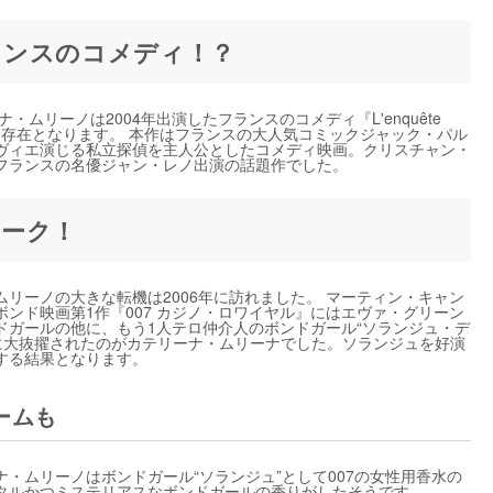
ランスのコメディ！？
・ムリーノは2004年出演したフランスのコメディ『L'enquête
される存在となります。 本作はフランスの大人気コミックジャック・パル
ヴィエ演じる私立探偵を主人公としたコメディ映画。クリスチャン・
フランスの名優ジャン・レノ出演の話題作でした。
ーク！
リーノの大きな転機は2006年に訪れました。 マーティン・キャン
ンド映画第1作『007 カジノ・ロワイヤル』にはエヴァ・グリーン
ドガールの他に、もう1人テロ仲介人のボンドガール“ソランジュ・デ
ュに大抜擢されたのがカテリーナ・ムリーナでした。ソランジュを好演
する結果となります。
ームも
ナ・ムリーノはボンドガール“ソランジュ”として007の女性用香水の
タルかつミステリアスなボンドガールの香りがしたそうです。