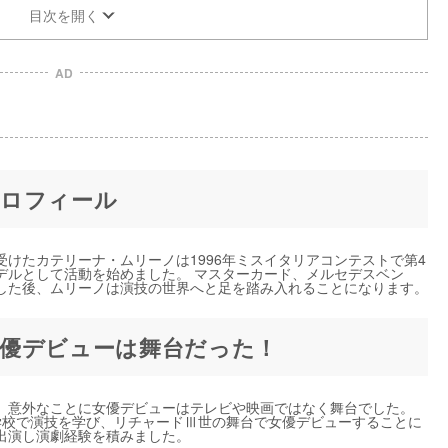
目次を開く
AD
プロフィール
を受けたカテリーナ・ムリーノは1996年ミスイタリアコンテストで第4
デルとして活動を始めました。 マスターカード、メルセデスベン
した後、ムリーノは演技の世界へと足を踏み入れることになります。
優デビューは舞台だった！
、意外なことに女優デビューはテレビや映画ではなく舞台でした。
演劇学校で演技を学び、リチャードⅢ世の舞台で女優デビューすることに
出演し演劇経験を積みました。