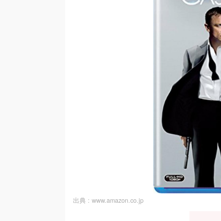
出典 :
www.amazon.co.jp