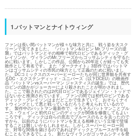
1.バットマンとナイトウィング
ファンは長い間バットマンが様々な味方と共に、戦う姿を大スク
リーンで見てきました。 『バットマン&ロビン Mr.フリーズの逆
襲』ではバットマンとその相棒で初代ロビンであるディック・グ
レイソンが、ヴィランのMr.フリーズからゴッサムシティを守るた
めに戦います。しかしこの作品、公開から20年近くが経っても失
敗作として有名です。 また『ダークナイト』3部作ではバットマ
ンはゴッサムシティの市民の味方として正義のために戦いまし
た。 DCコミックスのスーパーヒーローたちが同じ世界観を共有す
るDC・エクステンディッド・ユニバース（以下DCEU）の映画作
品『バットマンvsスーパーマン ジャスティスの誕生』では、歴代
ロビンの誰かがジョーカーにより殺されたことが明かされまし
た。ここで殺されたのは2代目ロビンであるジェイソン・トッドで
はないかと推測されています。 ファンの間では初代ロビンである
ディック・グレイソンはまだどこかで生きていて、おそらくナイ
トウィングとして悪と戦っているだろうと考えられているので
す。 製作中のバットマン最新作で、そろそろバットマンことブル
ース・ウェインと初代ロビンのディックが関係を修復してもよい
ころです。 ディックは自らの意志でブルースのもとを去ったので
すから、以前のようにバットマンを支える相棒という立場で登場
することは難しいかもしれません。しかしスーパーヒーロー同
士、対等な関係を築けるのであればディックとブルースが手を組
むこともできるでしょう。 新たなヴィランがゴッサムシティを脅