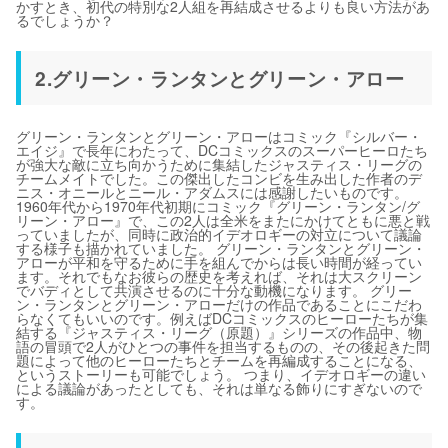
かすとき、初代の特別な2人組を再結成させるよりも良い方法があ
るでしょうか？
2.グリーン・ランタンとグリーン・アロー
グリーン・ランタンとグリーン・アローはコミック『シルバー・
エイジ』で長年にわたって、DCコミックスのスーパーヒーロたち
が強大な敵に立ち向かうために集結したジャスティス・リーグの
チームメイトでした。この傑出したコンビを生み出した作者のデ
ニス・オニールとニール・アダムスには感謝したいものです。
1960年代から1970年代初期にコミック『グリーン・ランタン/グ
リーン・アロー』で、この2人は全米をまたにかけてともに悪と戦
っていましたが、同時に政治的イデオロギーの対立について議論
する様子も描かれていました。 グリーン・ランタンとグリーン・
アローが平和を守るために手を組んでからは長い時間が経ってい
ます。それでもなお彼らの歴史を考えれば、それは大スクリーン
でバディとして共演させるのに十分な動機になります。 グリー
ン・ランタンとグリーン・アローだけの作品であることにこだわ
らなくてもいいのです。例えばDCコミックスのヒーローたちが集
結する『ジャスティス・リーグ（原題）』シリーズの作品中、物
語の冒頭で2人がひとつの事件を担当するものの、その後起きた問
題によって他のヒーローたちとチームを再編成することになる、
というストーリーも可能でしょう。 つまり、イデオロギーの違い
による議論があったとしても、それは単なる飾りにすぎないので
す。