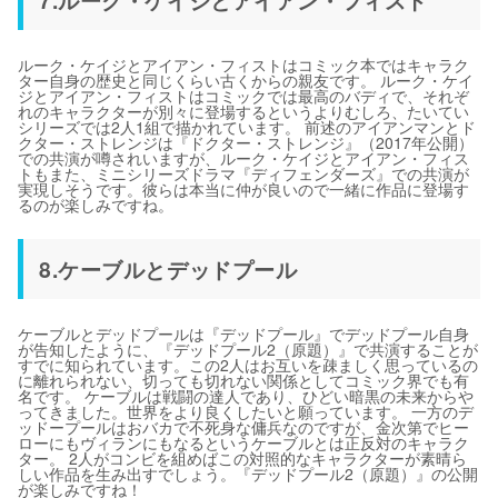
7.ルーク・ケイジとアイアン・フィスト
ルーク・ケイジとアイアン・フィストはコミック本ではキャラク
ター自身の歴史と同じくらい古くからの親友です。 ルーク・ケイ
ジとアイアン・フィストはコミックでは最高のバディで、それぞ
れのキャラクターが別々に登場するというよりむしろ、たいてい
シリーズでは2人1組で描かれています。 前述のアイアンマンとド
クター・ストレンジは『ドクター・ストレンジ』（2017年公開）
での共演が噂されいますが、ルーク・ケイジとアイアン・フィス
トもまた、ミニシリーズドラマ『ディフェンダーズ』での共演が
実現しそうです。彼らは本当に仲が良いので一緒に作品に登場す
るのが楽しみですね。
8.ケーブルとデッドプール
ケーブルとデッドプールは『デッドプール』でデッドプール自身
が告知したように、『デッドプール2（原題）』で共演することが
すでに知られています。この2人はお互いを疎ましく思っているの
に離れられない、切っても切れない関係としてコミック界でも有
名です。 ケーブルは戦闘の達人であり、ひどい暗黒の未来からや
ってきました。世界をより良くしたいと願っています。 一方のデ
ッドープールはおバカで不死身な傭兵なのですが、金次第でヒー
ローにもヴィランにもなるというケーブルとは正反対のキャラク
ター。 2人がコンビを組めばこの対照的なキャラクターが素晴ら
しい作品を生み出すでしょう。『デッドプール2（原題）』の公開
が楽しみですね！