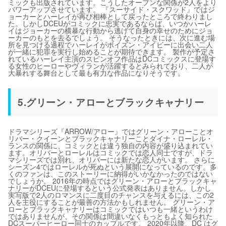
ミックも出版されています。こうしたオープンな関係が2人をより
パワーアップさせています。 『スーサイド・スクワッド』ではジ
ョーカーとハーレイが再び相棒として戻ったところで終わりまし
た。しかしDCEUがコミックに忠実であるならば、いつかハーレ
イはジョーカーの横暴な行動から逃げて自身の幸せのためにジョ
ーカーのもとを去るでしょう。 そうなったときには、次に進む場
所を見つける過程でハーレイがポイズン・アイビーに出会い二人
が一緒に犯罪を実行し始めることが期待できます。 製作が予定さ
れているハーレイ主演のスピンオフ作品はDCコミックスに登場す
る女性のヒーローやヴィランが活躍するとみられており、二人が
大暴れする舞台として最も有力な作品になりそうです。
5.グリーン・アローとブラックキャナリー
ドラマシリーズ『ARROW/アロー』ではグリーン・アローことオ
リバー・クイーンとブラックキャナリーことダイナ・ローレル・
ランスの関係に、コミックとは違う独自の内容が盛り込まれてい
ます。オリバーとローレルはコミックでは恋人同士ですが、ドラ
マシリーズでは別れ、オリバーには新たな恋人がいます。 さらに
シーズン4ではローレルが死ぬという展開になっているのです。多
くのファンは、このストーリーに納得がいかなかったのではない
でしょうか。 2016年の時点ではグリーン・アローとブラックキャ
ナリーがDCEUに登場するという公式発表はありません。しかし
実写版で2人のロマンスに二度目のチャンスを与えるには、この2
人を主役にすることが最善の方法かもしれません。 グリーン・ア
ローとブラックキャナリーはコミックではいつも一緒というわけ
ではありませんが、その関係は間違いなくもっともよく知られた
DCスーパーヒーロー同士のカップルです。 2020年以降、DC はグ