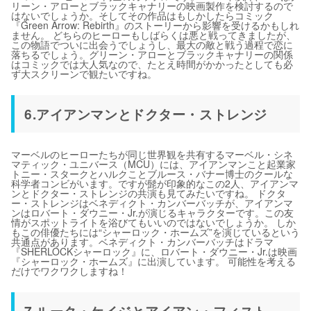
リーン・アローとブラックキャナリーの映画製作を検討するので
はないでしょうか。そしてその作品はもしかしたらコミック
『Green Arrow: Rebirth』のストーリーから影響を受けるかもしれ
ません。 どちらのヒーローもしばらくは悪と戦ってきましたが、
この物語でついに出会うでしょうし、最大の敵と戦う過程で恋に
落ちるでしょう。グリーン・アローとブラックキャナリーの関係
はコミックでは大人気なので、たとえ時間がかかったとしても必
ず大スクリーンで観たいですね。
6.アイアンマンとドクター・ストレンジ
マーベルのヒーローたちが同じ世界観を共有するマーベル・シネ
マティック・ユニバース（MCU）には、アイアンマンこと起業家
トニー・スタークとハルクことブルース・バナー博士のクールな
科学者コンビがいます。ですが髭が印象的なこの2人、アイアンマ
ンとドクター・ストレンジの共演も見てみたいですね。 ドクタ
ー・ストレンジはベネディクト・カンバーバッチが、アイアンマ
ンはロバート・ダウニー・Jr.が演じるキャラクターです。この友
情がスポットライトを浴びてもいいのではないでしょうか。 しか
もこの俳優たちには“シャーロック・ホームズ”を演じているという
共通点があります。ベネディクト・カンバーバッチはドラマ
『SHERLOCKシャーロック』に、ロバート・ダウニー・Jr.は映画
『シャーロック・ホームズ』に出演しています。 可能性を考える
だけでワクワクしますね！