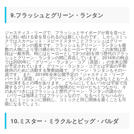
9.フラッシュとグリーン・ランタン
ジャスティス・リーグで、フラッシュとサイボーグが肩を並べと
もに戦い続ける姿を見られるのは嬉しいものです。 しかしコミッ
クではスカーレット・スピードスターことフラッシュはグリー
ン・ランタンの親友です。フラッシュもグリーン・ランタンも複
数の人物により受け継がれているヒーローですが、この友情は普
段は一般市民、時にはヒーローとして2つの顔を持つ歴代のフラッ
シュとグリーン・ランタンの間に存在しています。 2016年の時点
では2020年に『グリーン・ランタン・コア（原題）』の全米公開
が予定されています。グリーン・ランタン・コアとは宇宙の平和
維持のために活動する警察組織で、グリーン・ランタンもその一
員です。 また、2019年全米公開予定の『ジャスティス・リーグ
パート2（原題）』に、グリーン・ランタンのうち少なくとも一人
が出演するとの噂があります。 どちらにしてもいつかは宇宙で活
躍するグリーン・ランタンが地球のヒーローたちとつながり、そ
のあかつきにはフラッシュと歴代グリーン・ランタンの誰かが
（バリーは地球上ではフラッシュなので、なるべくならハルが）
ともにミッションに挑戦し、コミックと同じ関係を築くことも可
能になるでしょう。
10.ミスター・ミラクルとビッグ・バルダ