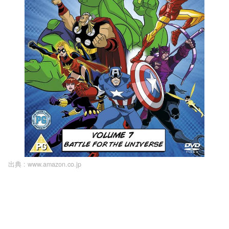
出典 :
www.amazon.co.jp
L
o
/
U
a
n
d
m
e
u
d
t
:
e
1