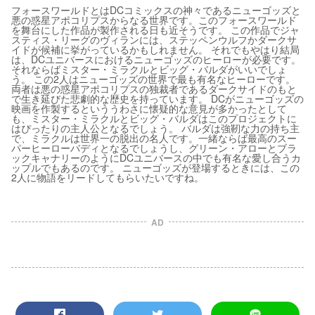
フォースワールドとはDCコミックスの神々であるニューゴッズと
悪の惑星アポコリプスからなる世界です。このフォースワールド
を舞台にした作品が製作される日も近そうです。 この作品でジャ
スティス・リーグのヴィランには、ステッペンウルフかダークサ
イドが候補に挙がっているかもしれません。 それでもやはり結局
は、DCユニバースにおけるニューゴッズのヒーローが必要です。
それならばミスター・ミラクルとビッグ・バルダがいいでしょ
う。 この2人はニューゴッズの世界で最も有名なヒーローです。
両者は悪の惑星アポコリプスの独裁者であるダークサイドのもと
で生き延びた悲劇的な歴史を持っています。 DCがニューゴッズの
映画を作製するといううわさに懐疑的な意見が多かったとして
も、ミスター・ミラクルとビッグ・バルダはこのプロジェクトに
はぴったりの主人公となるでしょう。 バルダは強靭な力の持ち主
で、ミラクルは世界一の脱出の名人です。一緒ならば最高のスー
パーヒーローバディとなるでしょうし、グリーン・アローとブラ
ックキャナリーのようにDCユニバースの中でも有名な愛し合うカ
ップルでもあるのです。 ニューゴッズが登場するときには、この
2人に物語をリードしてもらいたいですね。
AD