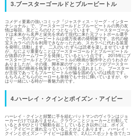
3.ブースターゴールドとブルービートル
コメディ要素の強いコミック『ジャスティス・リーグ・インター
ナショナル』で、ブースターゴールドとブルービートルの男の友
情は毎回、見どころのひとつとなっています。 ブースターゴール
ドは未来から名声と栄光を求めて現代に来た元フットボール選手
です。一方のブルービートルは億万長者の発明家です。古代の秘
宝スカラベの力を利用できなかったため、スカラベに代わる装置
を発明し活動します。 二人のいたずらは読者を楽しませています
が、なにより重要なことはブースターゴールドとブルービートル
が抜群のチームワークを発揮しているという点です。 2015年にブ
ースターゴールドとブルービートルの映画が製作中とのうわさが
ありましたが、その後、脚本家のザック・ステンツがブースター
単独主演の映画を執筆するという情報も流れました。 ブースター
が主役であってもブルービートルが脇を固めないのは残念です。
もちろんどちらのヒーローも単独でも十分に輝いていますが、や
はり一緒にいる時が一番魅力的です。
4.ハーレイ・クインとポイズン・アイビー
ハーレイ・クインと頻繁に手を組むバットマンのヴィランはジョ
ーカーだけではありません。クラウンことジョーカーと行動して
いるときやひとりで騒動を起こしているとき以外には、ポイズ
ン・アイビーと連れ立っていることがよくあります。 ハーレイ・
クインとポイズン・アイビーは親友で、2人にスポットを当てたコ