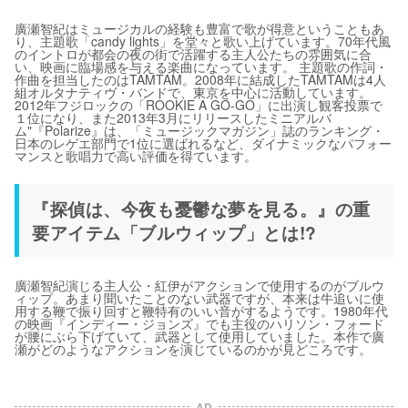
廣瀬智紀はミュージカルの経験も豊富で歌が得意ということもあ
り、主題歌「candy lights」を堂々と歌い上げています。70年代風
のイントロが都会の夜の街で活躍する主人公たちの雰囲気に合
い、映画に臨場感を与える楽曲になっています。 主題歌の作詞・
作曲を担当したのはTAMTAM。2008年に結成したTAMTAMは4人
組オルタナティヴ・バンドで、東京を中心に活動しています。
2012年フジロックの「ROOKIE A GO-GO」に出演し観客投票で
１位になり、また2013年3月にリリースしたミニアルバ
ム"『Polarize』は、「ミュージックマガジン」誌のランキング・
日本のレゲエ部門で1位に選ばれるなど、ダイナミックなパフォー
マンスと歌唱力で高い評価を得ています。
『探偵は、今夜も憂鬱な夢を見る。』の重
要アイテム「ブルウィップ」とは!?
廣瀬智紀演じる主人公・紅伊がアクションで使用するのがブルウ
ィップ。あまり聞いたことのない武器ですが、本来は牛追いに使
用する鞭で振り回すと鞭特有のいい音がするようです。1980年代
の映画『インディー・ジョンズ』でも主役のハリソン・フォード
が腰にぶら下げていて、武器として使用していました。本作で廣
瀬がどのようなアクションを演じているのかが見どころです。
AD