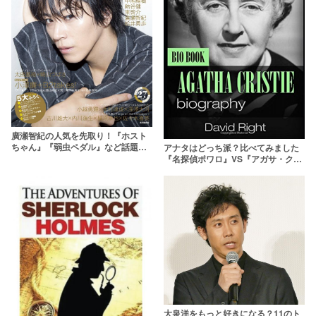
廣瀬智紀の人気を先取り！『ホスト
ちゃん』『弱虫ペダル』など話題舞
アナタはどっち派？比べてみました
台に続々登場
『名探偵ポワロ』VS『アガサ・クリ
スティー ミス・マープル』
大泉洋をもっと好きになる？11のト