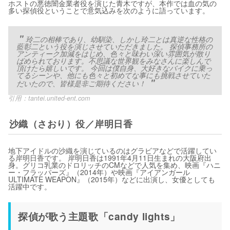
ホストの悪徳闇金業者役を演じた青木ですが、本作では血の気の
多い探偵役ということで意気込みを次のように語っています。
玲二の相棒であり、幼馴染、しかし玲二とは真逆な性格の
藍彰二という役を演じさせていただきました。 探偵事務所の
アンティーク加減をはじめ、色々と味わい深い雰囲気が散り
ばめられております。不思議な世界観をみなさんに楽しんで
頂けたら嬉しいです。 今回は僕自身、大好きなバイクに乗っ
てるシーンや、他にも色々と初めてな事にも挑戦させていた
だいたので、皆様是非ご期待ください！
引用：
tantei.united-ent.com
沙織（さおり）役／岸明日香
地下アイドルの沙織を演じているのはグラビアなどで活躍してい
る岸明日香です。 岸明日香は1991年4月11日生まれの大阪府出
身。グリコ乳業のドロリッチのCMなどで人気を集め、映画『ハニ
ー・フラッパーズ』（2014年）や映画『アイアンガール
ULTIMATE WEAPON』（2015年）などに出演し、女優としても
活躍中です。
探偵が歌う主題歌「candy lights」