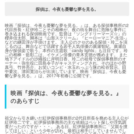
探偵は、今夜も憂鬱な夢を見る。
映画『探偵は、今夜も憂鬱な夢を見る。』は、ある探偵事務所の2
代目所長・紅伊玲二とその相棒が、夜の街を舞台に危険な事件に
巻き込まれる探偵映画です。監督は『ソングドリーマーズ☆』の
櫻井信太郎、脚本は『山形スクリーム』『ヒーローマニア-生活-』
などの継田淳が手掛けます。 主人公のクセのある探偵・玲二を演
じるのは、舞台などで活躍する若手人気俳優の廣瀬智紀。廣瀬自
身が探偵姿で歌う、本作の主題歌「candy lights」も注目です。玲
二の相棒・藍彰二は、イケメン俳優の青木玄徳が務めます。 また
地下アイドルの沙織役に岸明日香、玲二の祖母で探偵事務所のオ
ーナー・弥生役に田島令子がキャスディングされ、そのほか小野
真弓、竹井亮介、お笑いコンビ・水玉れっぷう隊の松谷賢示、田
中要次、津田寛治らが出演しています。映画『探偵は、今夜も憂
鬱な夢を見る。』は、2017年初春に公開です。
映画『探偵は、今夜も憂鬱な夢を見る。』
のあらすじ
祖父から引き継いだ紅伊探偵事務所の2代目所長を務める主人公が
紅伊玲二です。紅伊探偵事務所の主な依頼はペット探しや浮気調
査だったのですが・・・。 ある日、紅伊探偵事務所に「父親を捜
してほしい」という少年が訪れ、最初は相手にしていませんでし