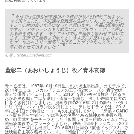
今作では紅伊探偵事務所の２代目所長の紅伊玲二役をやら
せて頂きました。不思議な空気感を生みつつも、どこかオシ
ャレで心地の良い作品になったと思います。 今回は探偵の役
ですが、アクションもあり武器には「ブルウィップ」と呼ば
れる鞭を使います。 そして今作では主題歌も歌わせて頂いて
ます。主演で主題歌まで歌うという大役に戸惑いもありまし
たが、作品をより一層盛り上げることができたらと思い、大
事に歌わせて頂きました！
引用：
tantei.united-ent.com
藍彰二（あおいしょうじ）役／青木玄徳
青木玄徳は、1987年10月19日生まれの埼玉県出身。元モデルで、
2011年にミュージカル『テニスの王子様2ndシーズン 青学vs氷
帝』で俳優デビューしました。2016年9月の初主演舞台『瞑るお
おかみ黒き鴨』では新選組・斎藤一を演じ、激しい殺陣で観客の
目をくぎ付けにしました。漫画原作の2016年12月の舞台『パタリ
ロ!』では、バンコラン役を演じます。 テレビドラマでは、2013
年に2本続けて特撮ヒーローものに出演しており、『牙狼＜GARO
＞〜闇を照らす者〜』では弓矢の名手である楠神哀空吏役を務
め、戦国武将をモチーフとした『仮面ライダー鎧武/ガイム』では
戦極凌馬役で大ブレークしました。 映画『闇金ドッグス』（2015
年）シリーズにも出演し、2016年5月公開の『闇金ドッグス3』で
は映画初主演を務めています。『闇金ドッグス』シリーズでは元