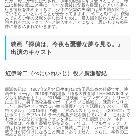
たが、玲二が情にほだされ、少年の依頼を引き受けることに。玲
二は相棒の彰二と共に、少年が最後に父親を目撃したという港へ
行き情報を集めるうちに、少年の父親の失踪には暴力団が関与し
ているらしいということが分かってきます。 玲二と彰二は、依頼
人である少年の父親を探し出すために、暴力団と関わりがあると
噂されるホストクラブへと潜入することになり、思いもよらぬ事
件に巻き込まれていきます。
映画『探偵は、今夜も憂鬱な夢を見る。』
出演のキャスト
紅伊玲二（べにいれいじ）役／廣瀬智紀
廣瀬智紀は、1987年2月14日生まれの埼玉県出身の俳優です。映
画デビューは、2010年の劇場版『踊る大捜査線 THE MOVIE 3 ヤ
ツらを解放せよ！』。2015年には映画『セブンデイズ』シリーズ
に主演し、男子高校生役でボーイスラブに挑戦し、話題となりま
した。映画やドラマのほか舞台俳優としても活躍しており、『弱
虫ペダル』（2015年）の他、『私のホストちゃん』（2016年）で
はホストクラブNo.1キラーの鳳条夕妃を演じています。 これまで
もホスト役などで女性ファンを虜にしてきた廣瀬ですが、本作
『探偵は、今夜も憂鬱な夢を見る。』では、「ブルウィップ」と
呼ばれる鞭を使うアクションに挑戦しており、カッコイイ演技満
載で目が釘付けになること間違いありません。さらに、本作の主
題歌も担当しています。