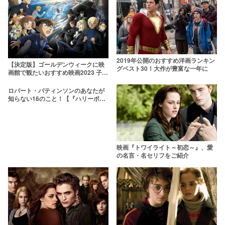
2019年公開のおすすめ洋画ランキン
【決定版】ゴールデンウィークに映
グベスト30！大作が豊富な一年に
画館で観たいおすすめ映画2023 子供
も大人も楽しめるGW公開のアニメ映
画・邦画・洋画
ロバート・パティンソンのあなたが
知らない16のこと！【『ハリーポッ
ター』セドリック・ディゴリー役】
映画『トワイライト～初恋～』、愛
の名言・名セリフをご紹介