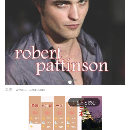
出典 :
www.amazon.com
もっと読む
arrow_forward_ios