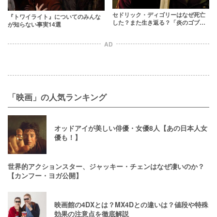
セドリック・ディゴリーはなぜ死亡
『トワイライト』についてのみんな
した？また生き返る？「炎のゴブレ
が知らない事実14選
ット」での疑問・活躍を解説
AD
「映画」の人気ランキング
オッドアイが美しい俳優・女優8人【あの日本人女
優も！】
世界的アクションスター、ジャッキー・チェンはなぜ凄いのか？
【カンフー・ヨガ公開】
映画館の4DXとは？MX4Dとの違いは？値段や特殊
効果の注意点を徹底解説