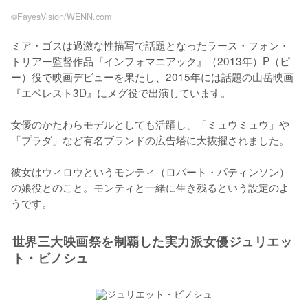
©︎FayesVision/WENN.com
ミア・ゴスは過激な性描写で話題となったラース・フォン・
トリアー監督作品『インフォマニアック』（2013年）P（ピ
ー）役で映画デビューを果たし、2015年には話題の山岳映画
『エベレスト3D』にメグ役で出演しています。

女優のかたわらモデルとしても活躍し、「ミュウミュウ」や
「プラダ」など有名ブランドの広告塔に大抜擢されました。

彼女はウィロウというモンティ（ロバート・パティンソン）
の娘役とのこと。モンティと一緒に生き残るという設定のよ
うです。
世界三大映画祭を制覇した実力派女優ジュリエッ
ト・ビノシュ