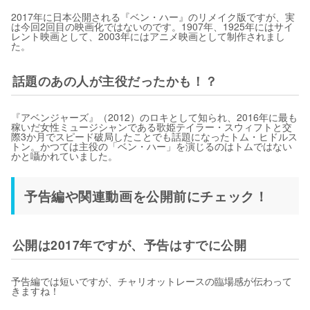
2017年に日本公開される『ベン・ハー』のリメイク版ですが、実
は今回2回目の映画化ではないのです。1907年、1925年にはサイ
レント映画として、2003年にはアニメ映画として制作されまし
た。
話題のあの人が主役だったかも！？
『アベンジャーズ』（2012）のロキとして知られ、2016年に最も
稼いだ女性ミュージシャンである歌姫テイラー・スウィフトと交
際3か月でスピード破局したことでも話題になったトム・ヒドルス
トン。かつては主役の「ベン・ハー」を演じるのはトムではない
かと囁かれていました。
予告編や関連動画を公開前にチェック！
公開は2017年ですが、予告はすでに公開
予告編では短いですが、チャリオットレースの臨場感が伝わって
きますね！