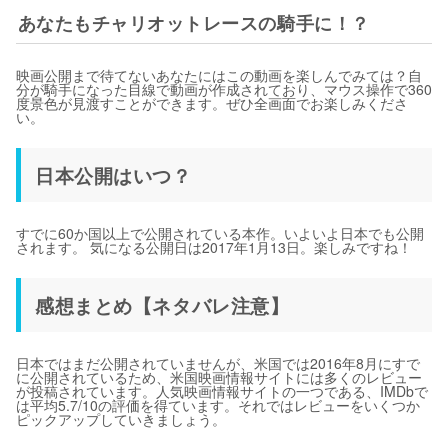
あなたもチャリオットレースの騎手に！？
映画公開まで待てないあなたにはこの動画を楽しんでみては？自
分が騎手になった目線で動画が作成されており、マウス操作で360
度景色が見渡すことができます。ぜひ全画面でお楽しみくださ
い。
日本公開はいつ？
すでに60か国以上で公開されている本作。いよいよ日本でも公開
されます。 気になる公開日は2017年1月13日。楽しみですね！
感想まとめ【ネタバレ注意】
日本ではまだ公開されていませんが、米国では2016年8月にすで
に公開されているため、米国映画情報サイトには多くのレビュー
が投稿されています。人気映画情報サイトの一つである、IMDbで
は平均5.7/10の評価を得ています。それではレビューをいくつか
ピックアップしていきましょう。