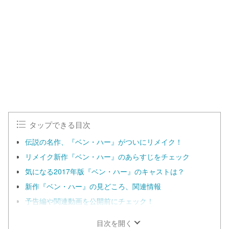
n
d
m
e
u
d
t
:
e
1
0
0
.
0
0
%
タップできる目次
伝説の名作、『ベン・ハー』がついにリメイク！
リメイク新作『ベン・ハー』のあらすじをチェック
気になる2017年版『ベン・ハー』のキャストは？
新作『ベン・ハー』の見どころ、関連情報
予告編や関連動画を公開前にチェック！
目次を開く