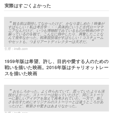
実際はすごくよかった
観る前は期待してなかったけど、かなり楽しめた！映像が
すばらしい！私は考古学・・・具体的にいうと古代ローママ
ニアなんだけど、いつも博物館でみているものが映画の中で
蘇っているのを観て、こんなに熱中したり、興奮したことな
んて長年なかった。戦車競技場がすばらしい！コスチューム
やセットも。つまりアートディレクターは天才だ。
引用：
imdb.com
1959年版は希望、許し、目的や愛する人のための
戦いを描いた映画。2016年版はチャリオットレー
スを描いた映画
おもしろかった。よく作られていて、思っていたよりも演
技がよかった。ストーリーは知っていたけど、同じストーリ
ーに新しいアイデアを加えて再考されていた。一方で、新し
さを出すためにオリジナルのストーリーとは違うところがあ
ったけど、斬新さや驚きはあまりなかった。