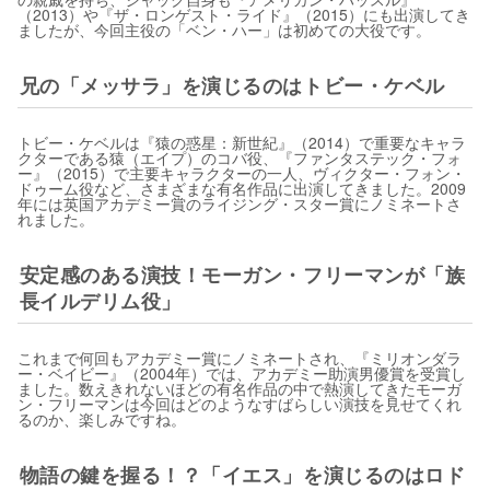
（2013）や『ザ・ロンゲスト・ライド』（2015）にも出演してき
ましたが、今回主役の「ベン・ハー」は初めての大役です。
兄の「メッサラ」を演じるのはトビー・ケベル
トビー・ケベルは『猿の惑星：新世紀』（2014）で重要なキャラ
クターである猿（エイプ）のコバ役、『ファンタステック・フォ
ー』（2015）で主要キャラクターの一人、ヴィクター・フォン・
ドゥーム役など、さまざまな有名作品に出演してきました。2009
年には英国アカデミー賞のライジング・スター賞にノミネートさ
れました。
安定感のある演技！モーガン・フリーマンが「族
長イルデリム役」
これまで何回もアカデミー賞にノミネートされ、『ミリオンダラ
ー・ベイビー』（2004年）では、アカデミー助演男優賞を受賞し
ました。数えきれないほどの有名作品の中で熱演してきたモーガ
ン・フリーマンは今回はどのようなすばらしい演技を見せてくれ
るのか、楽しみですね。
物語の鍵を握る！？「イエス」を演じるのはロド