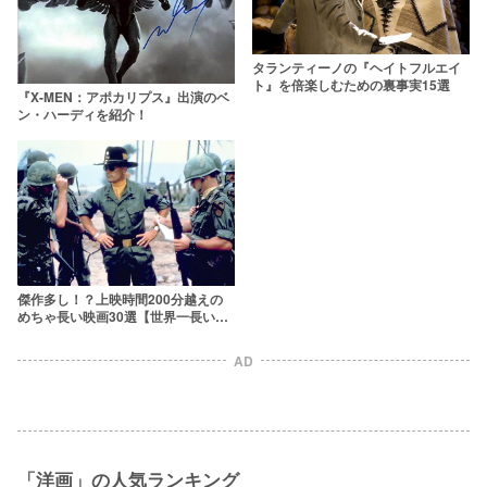
タランティーノの『ヘイトフルエイ
ト』を倍楽しむための裏事実15選
『X-MEN：アポカリプス』出演のベ
ン・ハーディを紹介！
傑作多し！？上映時間200分越えの
めちゃ長い映画30選【世界一長い映
画は？】
AD
「洋画」の人気ランキング