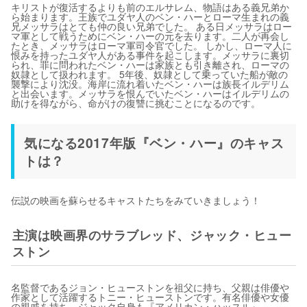
キリストが復活するよりも前のエルサレム、物語はある義兄弟か
ら始まります。王族でユダヤ人のベン・ハーとローマ生まれの義
兄メッサラはとても仲の良い兄弟でした。 ある日メッサラはロー
マ軍として戦うためにベン・ハーの元を去ります。二人が再会し
たとき、メッサラはローマ軍司令官でした。 しかし、ローマ人に
恨みを持ったユダヤ人がある事件を起こします。メッサラに裏切
られ、罪に問われたベン・ハーは家族とも引き離され、ローマの
奴隷として扱われます。 5年後、奴隷として乗っていた船が敵の
襲撃により沈没。海岸に流れ着いたベン・ハーは族長イルデリム
と出会います。メッサラを恨んでいたベン・ハーはイルデリムの
助けを得ながら、命がけの復讐に挑むことになるのです。
気になる2017年版『ベン・ハー』のキャス
トは？
伝説の映画を蘇らせるキャストたちをみていきましょう！
主演は映画界のサラブレッド、ジャック・ヒュー
ストン
名監督であるジョン・ヒューストンを祖父に持ち、父親は俳優や
作家として活躍するトニー・ヒューストンです。有名俳優や女優
の親戚を持ち、ジャック自身も『アメリカン・ハッスル』