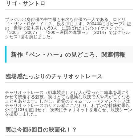
リゴ・サントロ
ブラジル出身俳優の中で最も有名な俳優の一人である、ロドリ
ゴ・サントロが「イエス」役を演じます。2004年にはピープル誌
の「世界で最も美しい50人」に選ばれたほどのイケメンです。
『300』（2007）、『300～帝国の進撃～』（2014）ではクセル
クセス1世を演じました。
新作『ベン・ハー』の見どころ、関連情報
臨場感たっぷりのチャリオットレース
チャリオットレース（戦車競走）とは人が乗った二輪車を馬に引
かせて競走する競技。実はとても危険な競技で人や馬が亡くなる
こともあります。しかし、監督のティムール・べクマンベトフは
チャリオットレースのリアル感にこだわり、わずかな特殊効果以
外にはCGを使用せず、実際にチャリオットを走らせ、競技シーン
を撮影しました。
実は今回5回目の映画化！？