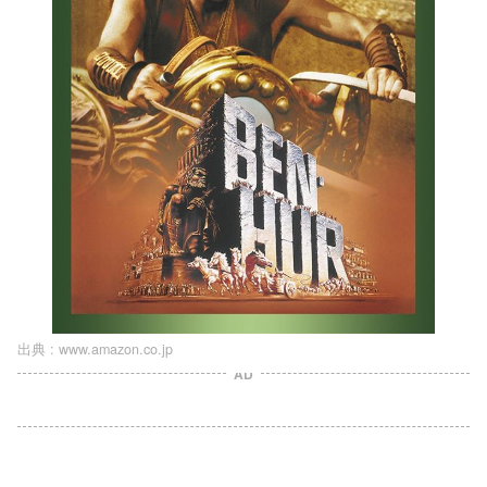
出典 :
www.amazon.co.jp
AD
L
o
/
U
a