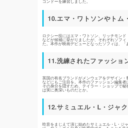
コンドーを練習しました。
10.エマ・ワトソンやト
ロクシー役にはエマ・ワトソン、リッチモンド
などが候補に挙がりましたが、それぞれソフィ
た。本作が映画デビューとなったソフィは、「
11.洗練されたファッショ
英国の有名ブランドがメンウェアをデザイン・
などにもご注目を。本作のファッション編集者
その身分を隠すため、テイラー・ショップで秘
は実に奥深いものだとか。
12.サミュエル・L・ジャ
吃音をまじえて演じ始めたサミュエル・L・ジ