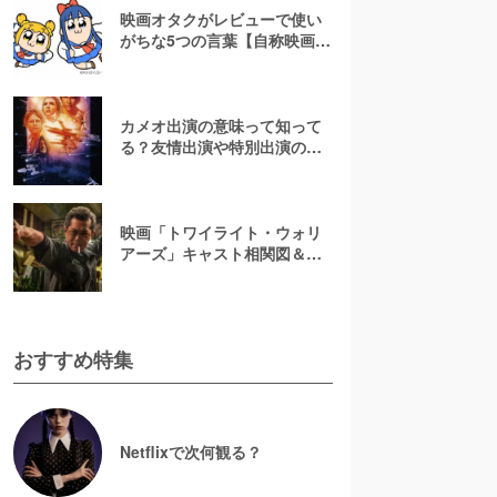
映画オタクがレビューで使い
がちな5つの言葉【自称映画オ
タクが解説】
カメオ出演の意味って知って
る？友情出演や特別出演の違
いとともに解説してみた
映画「トワイライト・ウォリ
アーズ」キャスト相関図＆登
場人物一覧！【決戦！九龍城
砦】
おすすめ特集
Netflixで次何観る？