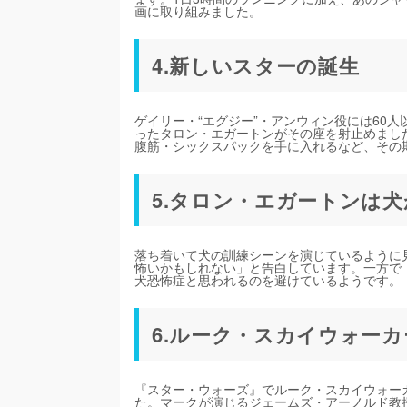
画に取り組みました。
4.新しいスターの誕生
ゲイリー・“エグジー”・アンウィン役には60
ったタロン・エガートンがその座を射止めまし
腹筋・シックスパックを手に入れるなど、その
5.タロン・エガートンは
落ち着いて犬の訓練シーンを演じているように
怖いかもしれない」と告白しています。一方で
犬恐怖症と思われるのを避けているようです。
6.ルーク・スカイウォー
『スター・ウォーズ』でルーク・スカイウォー
た。マークが演じるジェームズ・アーノルド教