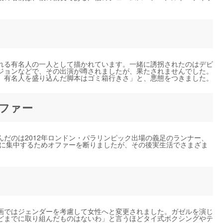
れる有名人の一人として描かれています。一緒に誘拐されたのはデビ
ジョンなどで、その出演が噂されましたが、果たされませんでした。
。有名人を盛り込んだ脚本はゴミ箱行きさ」と、悪態をつきました。
オファー
だのは2012年ロンドン・パラリンピック出場の義足のランナー、
活に集中するためオファーを断りましたが、その後実生活でさまざま
画ではジェンダーを考慮して女性へと変更されました。ガゼルを演じ
どまでに取り組んだものはないわ」と言うほどタイ式ボクシングやテ