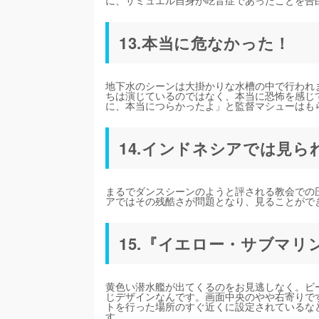
に、サミュエル自身が吃音症であったことを告
13.本当に危なかった！
地下水のシーンは大掛かりな水槽の中で行われ
ちは演じているのではなく、本当に恐怖を感じ
に、本当につらかったよ」と監督マシューはも
14.インドネシアでは見
まるでダンスシーンのようと評される教会での
アではその残酷さが問題となり、見ることがで
15.『イエロー・サブマ
黄色い潜水艦が出てくるのをお見逃しなく。ビ
じデザインなんです。画面中央のやや右寄りで
トを行った場所のすぐ近くに設定されているな
す。