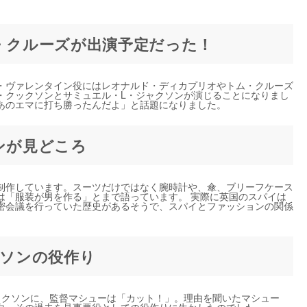
ム・クルーズが出演予定だった！
・ヴァレンタイン役にはレオナルド・ディカプリオやトム・クルーズ
・クックソンとサミュエル・L・ジャクソンが演じることになりまし
あのエマに打ち勝ったんだよ」と話題になりました。
ンが見どころ
制作しています。スーツだけではなく腕時計や、傘、ブリーフケース
は「服装が男を作る」とまで語っています。 実際に英国のスパイは
密会議を行っていた歴史があるそうで、スパイとファッションの関係
クソンの役作り
ャクソンに、監督マシューは「カット！」。理由を聞いたマシュー