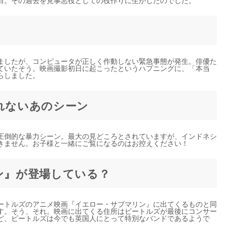
白。その過去を見事悪役としての役作りに生かしたのでした。
ましたが、コンピュータが正しく作動しない緊急事態が発生。俳優た
ていたそう。映画撮影初日に起こったというハプニングに、「本当
らしました。
られないあのシーン
圧倒的な暴力シーン。最大の見どころとされていますが、インドネシ
きません。お子様と一緒にご覧になるのはお控えください！
リン』が登場している？
ートルズのアニメ映画『イエロー・サブマリン』に出てくるものと同
す。そう、それ。映画に出てくる住所はビートルズが最後にコンサー
ど、ビートルズは今でも英国人にとって特別なバンドであるようで