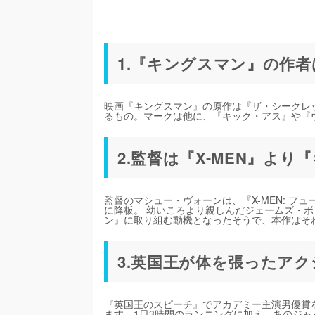
1.『キングスマン』の作
映画『キングスマン』の原作は『ザ・シークレ
るもの。マークは他に、『キック・アス』や『
2.監督は『X-MEN』よ
監督のマシュー・ヴォーンは、『X-MEN: 
に降板。 幼いころより親しんだジェームズ・
ン』に取り組む動機となったそうで、本作はそ
3.英国王が体を張ったア
『英国王のスピーチ』でアカデミー主演男優賞
ます。1日3時間のランニングに加え、あのジ