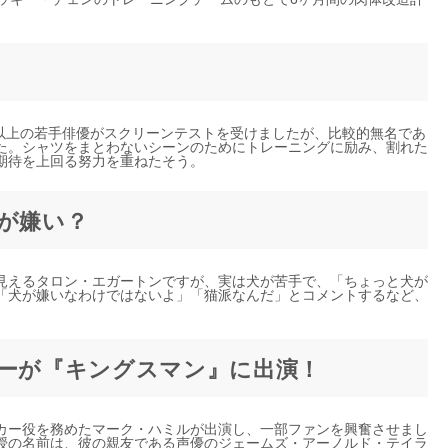
人以上の若手俳優がスクリーンテストを受けましたが、比較的無名であ
た。シャツをまとわないシーンのためにトレーニングに励み、割れた
期待を上回る努力を重ねたそう。
犬が嫌い？
見えるタロン・エガートンですが、実は犬が苦手で、「ちょっと犬が
「犬が嫌いなわけではないよ」「猫派なんだ」とコメントするなど、
カーが『キングスマン』に出演！
カー役を務めたマーク・ハミルが出演し、一部ファンを興奮させまし
授の名前は、彼の親友である声優のジェームズ・アーノルド・テイラ