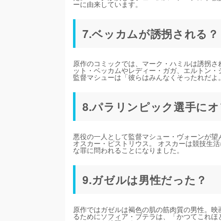
ーに由来しています。
7.ベッカムが誘拐される？
原作のコミックでは、マーク・ハミルは誘拐さ
ット・ベッカムやレディー・ガガ、エルトン・
監督マシューは「彼らはみんなくそったれだよ
8.パラリンピック選手に
悪役の一人として監督マシュー・ヴォーンが望ん
オスカー・ピストリウス。 オスカーは競技生
な罪に問われることになりました。
9.ガゼルは男性だった？
原作ではガゼルは褐色の肌の筋肉質の男性。映
るためにソフィア・ブテラは、「かつてこれほ