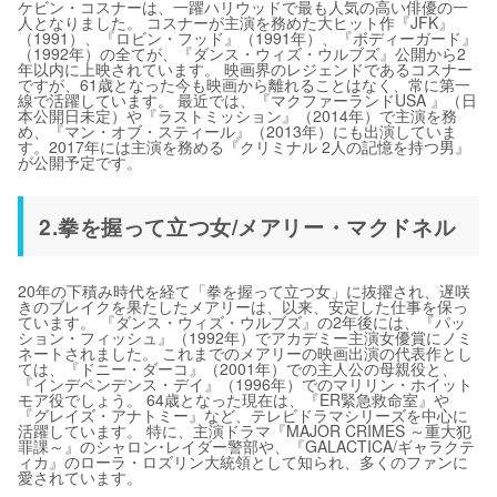
ケビン・コスナーは、一躍ハリウッドで最も人気の高い俳優の一
人となりました。 コスナーが主演を務めた大ヒット作『JFK』
（1991）、『ロビン・フッド』（1991年）、『ボディーガード』
（1992年）の全てが、『ダンス・ウィズ・ウルブズ』公開から2
年以内に上映されています。 映画界のレジェンドであるコスナー
ですが、61歳となった今も映画から離れることはなく、常に第一
線で活躍しています。 最近では、『マクファーランドUSA 』（日
本公開日未定）や『ラストミッション』（2014年）で主演を務
め、『マン・オブ・スティール』（2013年）にも出演していま
す。2017年には主演を務める『クリミナル 2人の記憶を持つ男』
が公開予定です。
2.拳を握って立つ女/メアリー・マクドネル
20年の下積み時代を経て「拳を握って立つ女」に抜擢され、遅咲
きのブレイクを果たしたメアリーは、以来、安定した仕事を保っ
ています。 『ダンス・ウィズ・ウルブズ』の2年後には、『パッ
ション・フィッシュ』（1992年）でアカデミー主演女優賞にノミ
ネートされました。 これまでのメアリーの映画出演の代表作とし
ては、『ドニー・ダーコ』（2001年）での主人公の母親役と、
『インデペンデンス・デイ』（1996年）でのマリリン・ホイット
モア役でしょう。 64歳となった現在は、『ER緊急救命室』や
『グレイズ・アナトミー』など、テレビドラマシリーズを中心に
活躍しています。 特に、主演ドラマ『MAJOR CRIMES ～重大犯
罪課～』のシャロン･レイダー警部や、『GALACTICA/ギャラクテ
ィカ』のローラ・ロズリン大統領として知られ、多くのファンに
愛されています。