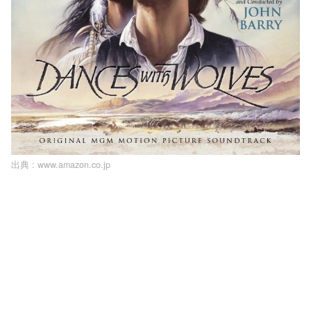
出典 :
www.amazon.co.jp