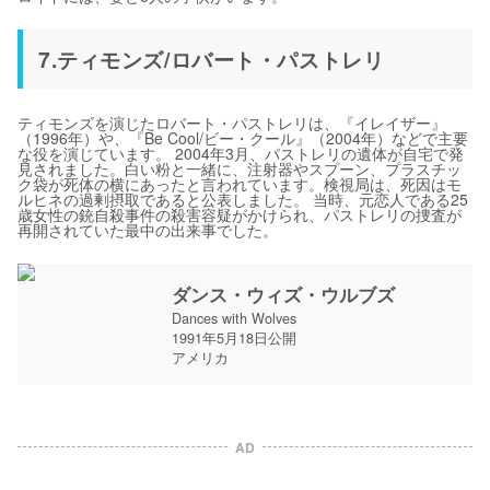
7.ティモンズ/ロバート・パストレリ
ティモンズを演じたロバート・パストレリは、『イレイザー』
（1996年）や、『Be Cool/ビー・クール』（2004年）などで主要
な役を演じています。 2004年3月、パストレリの遺体が自宅で発
見されました。白い粉と一緒に、注射器やスプーン、プラスチッ
ク袋が死体の横にあったと言われています。検視局は、死因はモ
ルヒネの過剰摂取であると公表しました。 当時、元恋人である25
歳女性の銃自殺事件の殺害容疑がかけられ、パストレリの捜査が
再開されていた最中の出来事でした。
ダンス・ウィズ・ウルブズ
Dances with Wolves
1991年5月18日公開
アメリカ
AD