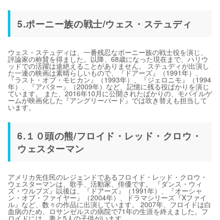
5.ポーニー族の戦士/ウェス・ステュディ
ウェス・ステュディは、一番残忍なポーニー族の戦士役を演じ、
評論家の称賛を得ました。以降、68歳になった現在まで、ハリウ
ッドでの活躍は途絶えることがありません。 ステュディが出演し
た一連の映画は素晴らしいもので、『ドアーズ』（1991年）、
『ラスト・オブ・モヒカン』（1993年）、『ジェロニモ』（1994
年）、『アバター』（2009年）など、記憶に残る役ばかりを演じ
ています。 また、2016年10月に公開されたばかりの、モバイルゲ
ームが映画化した『アングリーバード』では吹き替えも担当して
います。
6.１０頭の熊/フロイド・レッド・クロウ・
ウェスターマン
アメリカ先住民のレジェンドであるフロイド・レッド・クロウ・
ウェスターマンは、歌手、活動家、俳優です。 『ダンス・ウィ
ズ・ウルブズ』以後は、『ドアーズ』（1991年）、『オーシャ
ン・オブ・ファイヤー』（2004年）、ドラマシリーズ『Xファイ
ル』など、数々の作品に出演しています。 2007年、フロイドは白
血病のため、ロサンゼルスの病院で71年の生涯を終えました。フ
ロイドには、妻と5人の子供がいます。