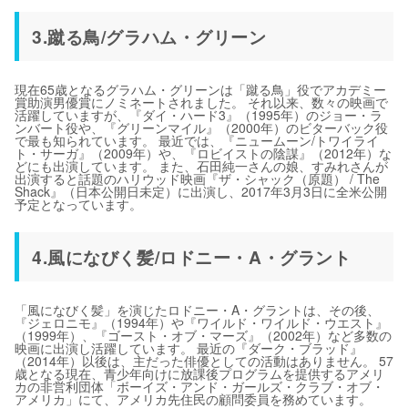
3.蹴る鳥/グラハム・グリーン
現在65歳となるグラハム・グリーンは「蹴る鳥」役でアカデミー
賞助演男優賞にノミネートされました。 それ以来、数々の映画で
活躍していますが、『ダイ・ハード3』（1995年）のジョー・ラ
ンバート役や、『グリーンマイル』（2000年）のビターバック役
で最も知られています。 最近では、『ニュームーン/トワイライ
ト・サーガ』（2009年）や、『ロビイストの陰謀』（2012年）な
どにも出演しています。 また、石田純一さんの娘、すみれさんが
出演すると話題のハリウッド映画『ザ・シャック（原題） / The
Shack』（日本公開日未定）に出演し、2017年3月3日に全米公開
予定となっています。
4.風になびく髪/ロドニー・A・グラント
「風になびく髪」を演じたロドニー・A・グラントは、その後、
『ジェロニモ』（1994年）や『ワイルド・ワイルド・ウエスト』
（1999年）、『ゴースト・オブ・マーズ』（2002年）など多数の
映画に出演し活躍しています。 最近の『ダーク・ブラッド』
（2014年）以後は、主だった俳優としての活動はありません。 57
歳となる現在、青少年向けに放課後プログラムを提供するアメリ
カの非営利団体「ボーイズ・アンド・ガールズ・クラブ・オブ・
アメリカ」にて、アメリカ先住民の顧問委員を務めています。