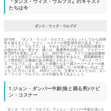
『ダンス・ウィズ・ウルブズ』のキャスト
たちは今
ダンス・ウィズ・ウルブズ
2015年、『ダンス・ウィズ・ウルブズ』が大ヒットしてから25周
年を迎えました。 ケビン・コスナーの初監督作品である『ダン
ス・ウィズ・ウルブズ』は、それまでのアメリカ先住民の映画で
の描かれ方を一変させ、遂には、最優秀作品賞など、アカデミー
賞7部門を受賞します。 また、2007年には、アメリカ議会図書館
のアメリカ国立フィルム登録簿に登録されるなど、西部劇映画と
して歴史的にも価値のある映画とされました。 『ダンス・ウィ
ズ・ウルブズ』は、出演した俳優たちを一躍スーパースターの座
へ押し上げ、現在も第一線として活躍している俳優もいれば、亡
くなった方もいます。 25年たった今、主要キャストたちの『ダン
ス・ウィズ・ウルブズ』のその後を見てみましょう。
1.ジョン・ダンバー中尉(狼と踊る男)/ケビ
ン・コスナー
『ダンス・ウィズ・ウルブズ』でジョン・ダンバー中尉を演じた