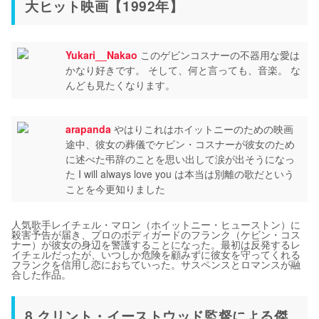
大ヒット映画【1992年】
Yukari__Nakao
このゲビンコスナーの不器用な愛は
かなり好きです。 そして、何と言っても、音楽。 な
んども見たくなります。
arapanda
やはりこれはホイットニーのための映画
途中、彼女の葬儀でケビン・コスナーが彼女のため
に述べた弔辞のことを思い出して涙が出そうになっ
た I will always love you は本当は別離の歌だという
ことを今更知りました
人気歌手レイチェル・マロン（ホイットニー・ヒューストン）に
殺害予告が届き、プロのボディガードのフランク（ケビン・コス
ナー）が彼女の身辺を警護することになった。最初は反発するレ
イチェルだったが、いつしか危険を顧みずに彼女を守ってくれる
フランクを信用し恋におちていった。サスペンスとロマンスが融
合した作品。
8.クリント・イーストウッド監督による傑