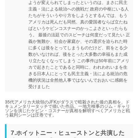
ようが変えられてしまったというのは、まさに民主
主義・法による統治への挑戦だ 政府の中枢にいる人
たちがそういうやり方をしようとするんでは、もう
アメリカは死んだも同然、真の愛国者ならば立たね
ばというケビンコスナーのかっこよさといったらも
う。 最後の法廷でのスピーチは何度だって見たい 正
義か無難か、社会か家庭か、その選択を迫られた時
に多くは後をとってしまうものだけど、前をとる少
数がいなければ、後をとった大多数の幸福もまた成
り立たなくなってしまう この事件は50年前にアメリ
カで起きたことであると同時に、われわれいまを生
きる日本人にとっても民主主義・法による統治の危
機的状況は全然他人事ではないんでおおいに感銘を
受けました
35代アメリカ大統領のJFKがダラスで暗殺された後の真相を、ド
キュメンタリータッチで描いた作品。一地方検事のジム・ギャリ
ソンを演じたケビン・コスナーが真相を解明すべくアメリカと戦
う裁判シーンは圧巻です。
7.ホイットニー・ヒューストンと共演した