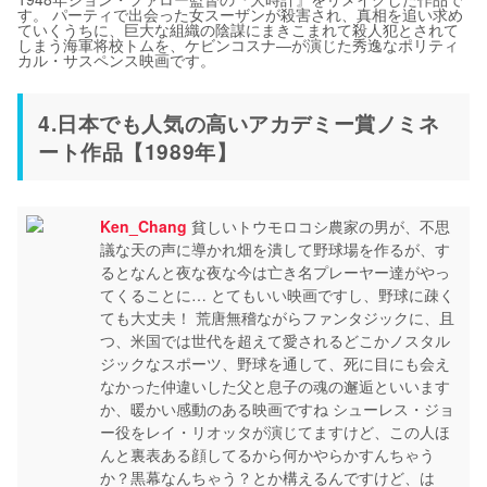
す。 パーティで出会った女スーザンが殺害され、真相を追い求め
ていくうちに、巨大な組織の陰謀にまきこまれて殺人犯とされて
しまう海軍将校トムを、ケビンコスナ―が演じた秀逸なポリティ
カル・サスペンス映画です。
4.日本でも人気の高いアカデミー賞ノミネ
ート作品【1989年】
Ken_Chang
貧しいトウモロコシ農家の男が、不思
議な天の声に導かれ畑を潰して野球場を作るが、す
るとなんと夜な夜な今は亡き名プレーヤー達がやっ
てくることに… とてもいい映画ですし、野球に疎く
ても大丈夫！ 荒唐無稽ながらファンタジックに、且
つ、米国では世代を超えて愛されるどこかノスタル
ジックなスポーツ、野球を通して、死に目にも会え
なかった仲違いした父と息子の魂の邂逅といいます
か、暖かい感動のある映画ですね シューレス・ジョ
ー役をレイ・リオッタが演じてますけど、この人ほ
んと裏表ある顔してるから何かやらかすんちゃう
か？黒幕なんちゃう？とか構えるんですけど、は