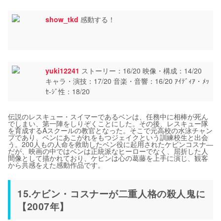
show_tkd
感動する！
yuki12241
ストーリー：16/20 映像・構成：14/20
キャラ・演技：17/20 音楽・音響：16/20 ｱｲﾃﾞｨｱ・ﾒｯ
ｾ-ｼﾞ性：18/20
伝説のレスキュー・スイマーであるベンは、任務中に相棒が死ん
でしまい、第一陣をしりぞくことにした。その後、レスキュー隊
を育成するAスクールの教官となった。そこで元高校の水泳チャン
プであり、ベンにあこがれをもつジェイクという訓練校生と出会
う。200人もの人命を救助したベン役に起用されたケビンコスナ―
だが、映画の中ではベンは正統派なヒーローでなく、屈折した人
間像として描かれており、ケビンは心の葛藤を上手に演じ、観客
から共感をえた感動作品です。
15.ケビン・コスナーが二重人格の殺人鬼に
【2007年】