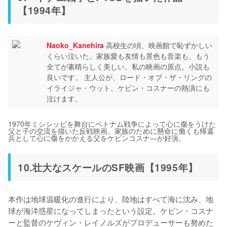
【1994年】
Naoko_Kanehira
高校生の頃、映画館で恥ずかしい
くらい泣いた。家族愛も友情も景色も音楽も、もう
全てが素晴らしく美しい。私の映画の原点。小説も
良いです。 主人公が、ロード・オブ・ザ・リングの
イライジャ・ウット。ケビン・コスナーの熱演にも
泣けます。
1970年ミシシッピを舞台にベトナム戦争によって心に傷をうけた
父と子の交流を描いた反戦映画。家族のために懸命に働くも帰還
兵として心に傷をかかえる父をケビンコスナ―が好演。
10.壮大なスケールのSF映画【1995年】
本作は地球温暖化の進行により、陸地はすべて海に沈み、地
球が海洋惑星になってしまったという設定。ケビン・コスナ
ーと監督のケヴィン・レイノルズがプロデューサーも努めた