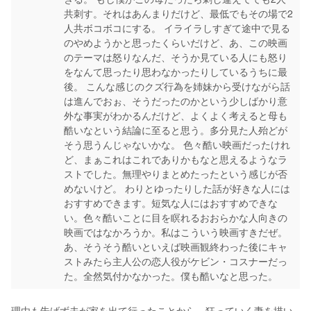
共刺す。それはあんまりだけど、最低でもその場で2
人共ボコボコにする。 イライラしすぎて途中で見る
のやめようかと思ったくらいだけど、あ、この映画
のテーマは怒りなんだ、そうか見ている人にも怒り
をなんて思ったり思わなかったりしているうちに最
後。 こんな感じのクズ行為を姉妹から受けながら話
は進んでおぉ、そうだったのかという少しばかり意
外な事実がわかるんだけど、よくよく考えると母も
酷いなという結論に至ると思う。多分見た人殆どが
そう思うんじゃないかな。 色々酷い映画だったけれ
ど、まぁこれはこれでありかもなと思えるようなラ
ストでした。無理やりまとめたったという感じが否
めないけど。 わりとゆったりした話が好きな人には
おすすめできます。短気な人にはおすすめできな
い。色々酷いことに目を瞑れるおおらかな人向きの
映画ではなかろうか。私はこういう映画すきだぜ。
あ、そうそう酷いといえば映画観終わった後にキャ
ストみたら主人公の恋人役がケビン・コスナーだっ
た。全然気付かなかった。僕も酷いなと思った。
理由も告げず夫が家を出て行ったことから、狂っていく妻を描い