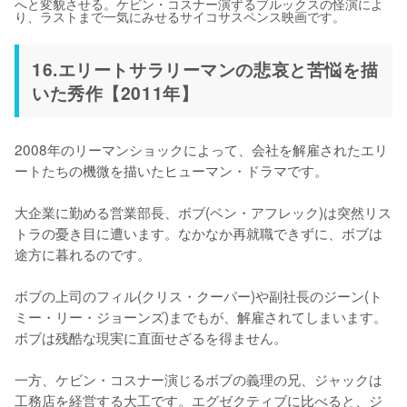
へと変貌させる。ケビン・コスナー演ずるブルックスの怪演によ
り、ラストまで一気にみせるサイコサスペンス映画です。
16.エリートサラリーマンの悲哀と苦悩を描
いた秀作【2011年】
2008年のリーマンショックによって、会社を解雇されたエリ
ートたちの機微を描いたヒューマン・ドラマです。

大企業に勤める営業部長、ボブ(ベン・アフレック)は突然リス
トラの憂き目に遭います。なかなか再就職できずに、ボブは
途方に暮れるのです。

ボブの上司のフィル(クリス・クーパー)や副社長のジーン(ト
ミー・リー・ジョーンズ)までもが、解雇されてしまいます。
ボブは残酷な現実に直面せざるを得ません。

一方、ケビン・コスナー演じるボブの義理の兄、ジャックは
工務店を経営する大工です。エグゼクティブに比べると、ジ