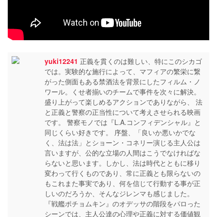
yuki12241
正義を貫くのは難しい、特にこのシカゴ
では。実験的な施行によって、マフィアの繁栄に繋
がった側面もある禁酒法を背景にしたフィルム・ノ
ワール。くせ者揃いのチームで事件を次々に解決。
盛り上がって楽しめるアクションでありながら、 法
と正義と警察の正当性について考えさせられる映画
です。 警察モノでは『L.A.コンフィデンシャル』と
同じくらい好きです。 序盤、「良いか悪いかでな
く、法は法」とショーン・コネリー演じる主人公は
言いますが、公的な立場の人間はこうでなければな
らないと思います。しかし、法は時代とともに移り
変わって行くものであり、常に正義とも限らないの
もこれまた事実であり、何を信じて行動する事が正
しいのだろうか、そんなジレンマも感じました。
『戦艦ポチョムキン』のオデッサの階段をパロった
シーンでは、主人公達の心理や正義に対する価値観