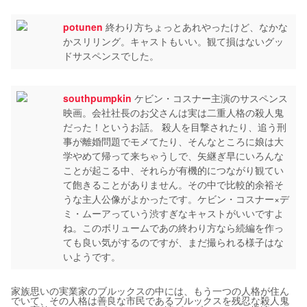
potunen
終わり方ちょっとあれやったけど、なかな
かスリリング。キャストもいい。観て損はないグッ
ドサスペンスでした。
southpumpkin
ケビン・コスナー主演のサスペンス
映画。会社社長のお父さんは実は二重人格の殺人鬼
だった！というお話。 殺人を目撃されたり、追う刑
事が離婚問題でモメてたり、そんなところに娘は大
学やめて帰って来ちゃうしで、矢継ぎ早にいろんな
ことが起こる中、それらが有機的につながり観てい
て飽きることがありません。その中で比較的余裕そ
うな主人公像がよかったです。ケビン・コスナー×デ
ミ・ムーアっていう渋すぎなキャストがいいですよ
ね。このボリュームであの終わり方なら続編を作っ
ても良い気がするのですが、まだ撮られる様子はな
いようです。
家族思いの実業家のブルックスの中には、もう一つの人格が住ん
でいて、その人格は善良な市民であるブルックスを残忍な殺人鬼