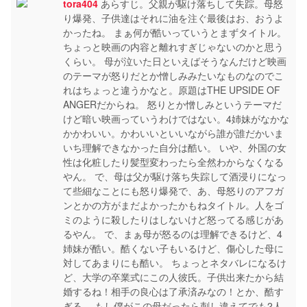
tora404
あらすじ。父親が駆け落ちして失踪。母怒
り爆発、子供達はそれに油を注ぐ最後はお、おうよ
かったね。 まぁ何が酷いっていうとまずタイトル。
ちょっと映画の内容と離れすぎじゃないのかと思う
くらい。 母が泣いた日といえばそうなんだけど映画
のテーマが怒りだとか憎しみみたいなものなのでこ
れはちょっと違うかなと。原題はTHE UPSIDE OF
ANGERだからね。 怒りとか憎しみというテーマだ
けど暗い映画っていうわけではない。4姉妹がなかな
かかわいい。かわいいといいながら誰が誰だかいま
いち理解できなかった自分は酷い。 いや、外国の女
性は化粧したり髪型変わったら全然わからなくなる
やん。 で、母は父が駆け落ち失踪して酒浸りになっ
て些細なことにも怒り爆発で、あ、母怒りのアフガ
ンとかの方がまだよかったかもねタイトル。人をゴ
ミのように殺したりはしないけど怒ってる感じがあ
るやん。 で、まぁ母が怒るのは理解できるけど、4
姉妹が酷い。酷くない子もいるけど、傷心した母に
対してあまりにも酷い。 ちょっとネタバレになるけ
ど、大学の卒業式にこの人彼氏。子供出来たから結
婚するね！相手の良心は了承済みなの！とか、酷す
ぎる。 もし僕がこの母だったら刺し違えてでも2人