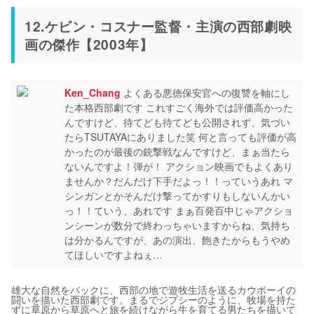
12.ケビン・コスナー監督・主演の西部劇映
画の傑作【2003年】
Ken_Chang
よくある悪徳保安官への復讐を軸にし
た本格西部劇です これすごく海外では評価高かった
んですけど、待てども待てども公開されず、気づい
たらTSUTAYAにありました笑 何と言っても評価が高
かったのが最後の銃撃戦なんですけど、まぁ当たら
ないんですよ！弾が！ アクション映画でもよくあり
ませんか？だんだけ下手だよっ！！っていうあれ マ
シンガンとかそんだけ撃ってかすりもしないんかい
っ！！ていう、あれです まぁ百発百中じゃアクショ
ンシーンが数分で終わっちゃいますからね、気持ち
は分かるんですが、あの演出、飽きたからもうやめ
てほしいですよねぇ…
雄大な自然をバックに、西部の地で遊牧生活を送るカウボーイの
闘いを描いた西部劇です。まるでジプシーのように、牧場を持た
ずに草原から草原へと旅を続けながら牛を育てる男たちを描いて