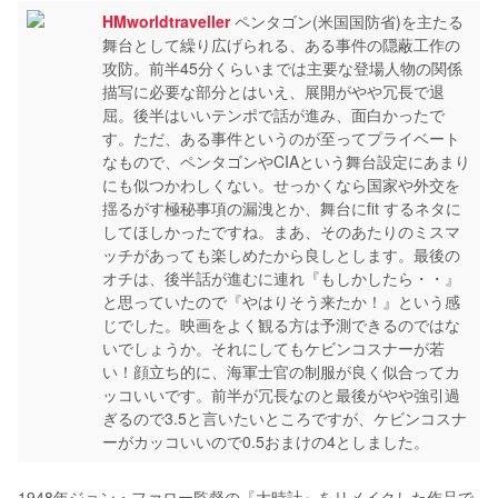
HMworldtraveller
ペンタゴン(米国国防省)を主たる
舞台として繰り広げられる、ある事件の隠蔽工作の
攻防。前半45分くらいまでは主要な登場人物の関係
描写に必要な部分とはいえ、展開がやや冗長で退
屈。後半はいいテンポで話が進み、面白かったで
す。ただ、ある事件というのが至ってプライベート
なもので、ペンタゴンやCIAという舞台設定にあまり
にも似つかわしくない。せっかくなら国家や外交を
揺るがす極秘事項の漏洩とか、舞台にfit するネタに
してほしかったですね。まあ、そのあたりのミスマ
ッチがあっても楽しめたから良しとします。最後の
オチは、後半話が進むに連れ『もしかしたら・・』
と思っていたので『やはりそう来たか！』という感
じでした。映画をよく観る方は予測できるのではな
いでしょうか。それにしてもケビンコスナーが若
い！顔立ち的に、海軍士官の制服が良く似合ってカ
ッコいいです。前半が冗長なのと最後がやや強引過
ぎるので3.5と言いたいところですが、ケビンコスナ
ーがカッコいいので0.5おまけの4としました。
1948年ジョン・ファロー監督の『大時計』をリメイクした作品で