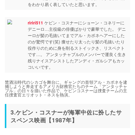
をわかり易く表していたと思います。
ririri511
ケビン・コスナーにショーン・コネリーに
デニーロ…主役級の俳優ばかりで豪華でした。 デニ
ーロが髪の毛抜いてまでアル・カポネヘアーにした
のが驚愕です(笑) 痩せたり太ったり髪の毛抜いたり
役作りのために身を削るストイックさ、リスペクト
です…。 アンタッチャブルのメンバーで運良く生き
残りナイスアシストしたアンディ・ガルシアもカッ
コいいです。
禁酒法時代のシカゴを舞台に、ギャングの首領アル・カポネを逮
捕しようと奔走するアメリカ財務官たちのチーム「アンタッチャ
ブル」の日々を描いた作品で、ケビンコスナーは捜査チームの主
任捜査官エリオット・ネスを熱演。
3.ケビン・コスナーが海軍中佐に扮したサ
スペンス映画【1987年】