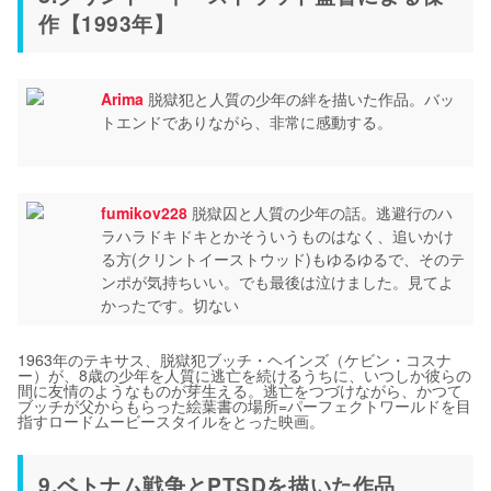
作【1993年】
Arima
脱獄犯と人質の少年の絆を描いた作品。バッ
トエンドでありながら、非常に感動する。
fumikov228
脱獄囚と人質の少年の話。逃避行のハ
ラハラドキドキとかそういうものはなく、追いかけ
る方(クリントイーストウッド)もゆるゆるで、そのテ
ンポが気持ちいい。でも最後は泣けました。見てよ
かったです。切ない
1963年のテキサス、脱獄犯ブッチ・ヘインズ（ケビン・コスナ
ー）が、8歳の少年を人質に逃亡を続けるうちに、いつしか彼らの
間に友情のようなものが芽生える。逃亡をつづけながら、かつて
ブッチが父からもらった絵葉書の場所=パーフェクトワールドを目
指すロードムービースタイルをとった映画。
9.ベトナム戦争とPTSDを描いた作品