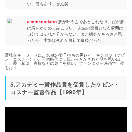
い、何もありません笑
acornkorokoro
夢が叶うまであとこれだけ。だが夢
は肩をかすめ歩み去った。 人生の節目となる瞬間は
自分ではそれと分からない。また機会があるさと思
ったが、実際はそれが最初で最後だった。
野球をキーワードに、36歳の妻子持ちの男レイ・キンセラ（ケビ
ン・コスナー）が、子供時代に父親からきかされた話を思い出
し、夢、希望、家族などの尊さを描いたファンタジー映画で、夢
をおう
5.アカデミー賞作品賞を受賞したケビン・
コスナー監督作品【1990年】