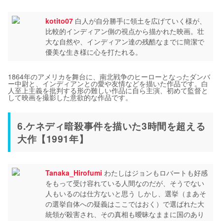
kotito07
白人が自分勝手に領土を広げていく様が、
比較的インディアン側の視点から描かれた映画。壮
大な自然や、インディアン達の残酷なまでに簡潔で
優美な生き様に心を打たれる。
1864年のアメリカを舞台に、南北戦争のヒーローとなったダンバ
ー中尉と、インディアンとの愛や友情などを描いた作品です。白
人至上主義を批判する形の難しい作品に自ら主演、初めて監督と
して映画を撮影した意欲的な作品です。
6.ケネディ暗殺事件を描いた3時間を超える
大作【1991年】
Tanaka_Hirofumi
わたしはジョンもロバートも好感
をもって受け容れている人間なのだが、そうでない
人もいるのは仕方ないと思う しかし、選挙（まあそ
の選挙自体への疑義はここではおく）で選ばれた大
統領が殺害され、その真相も曖昧なままに国のあり