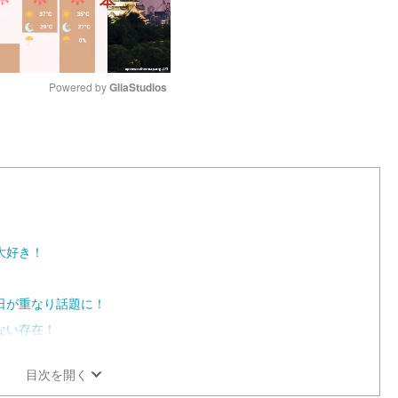
Powered by 
GliaStudios
M
u
t
e
大好き！
日が重なり話題に！
ない存在！
目次を開く