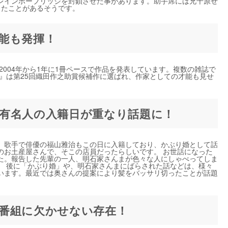
レインボーブリッジを封鎖させた事があります。助手席には兄千原せ
したことがあるそうです。
能も発揮！
2004年から1年に1冊ペースで作品を発表しています。複数の雑誌で
0日』は第25回織田作之助賞候補作に選ばれ、作家としての才能も見せ
有名人の入籍日が重なり話題に！
たが、歌手で俳優の福山雅治もこの日に入籍しており、かぶり婚として話
のお土産屋さんで、そこの店員だったらしいです。 お世話になった
た。報告した先輩の一人、明石家さんまが色々な人にしゃべってしま
。 後に「かぶり婚」や、明石家さんまにばらされた話などは、様々
います。最近では奥さんの提案により髪をバッサリ切ったことが話題
番組に欠かせない存在！