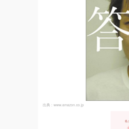
出典 :
www.amazon.co.jp