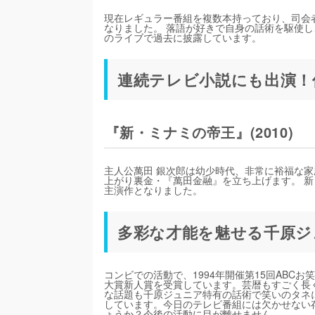
現在レギュラー番組を複数本持っており、司会
なりました。 落語が好きで自身の話術を駆使
のライブで過去に披露しています。
連続テレビ小説にも出演！
『新・ミナミの帝王』(2010)
主人公萬田 銀次郎は幼少時代、非常に裕福な
上がり裏金・『萬田金融』を立ち上げます。 新
主演作となりました。
多彩な才能を魅せる千原ジ
コンビでの活動で、1994年開催第15回ABC
大賞新人賞を受賞しています。芸暦もすごく長
な話題も千原ジュニア特有の話術で笑いのタネ
しています。今日のテレビ番組には欠かせない
ょうか？今後の活動に目が離せません。