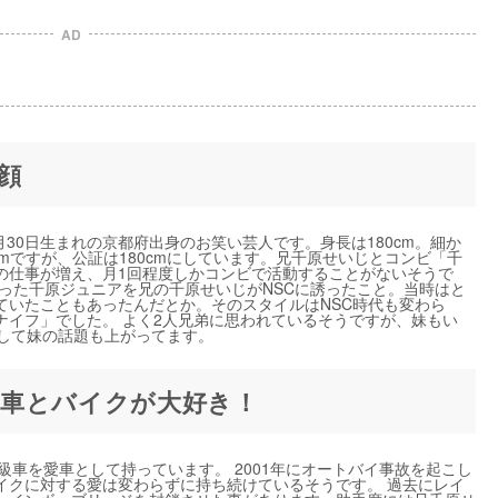
AD
顔
月30日生まれの京都府出身のお笑い芸人です。身長は180cm。細か
mですが、公証は180cmにしています。兄千原せいじとコンビ「千
の仕事が増え、月1回程度しかコンビで活動することがないそうで
った千原ジュニアを兄の千原せいじがNSCに誘ったこと。当時はと
ていたこともあったんだとか。そのスタイルはNSC時代も変わら
ナイフ」でした。 よく2人兄弟に思われているそうですが、妹もい
として妹の話題も上がってます。
車とバイクが大好き！
級車を愛車として持っています。 2001年にオートバイ事故を起こし
イクに対する愛は変わらずに持ち続けているそうです。 過去にレイ