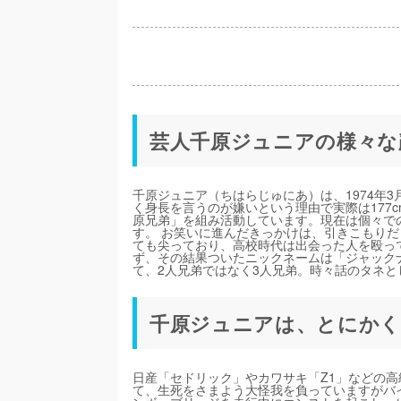
芸人千原ジュニアの様々な
千原ジュニア（ちはらじゅにあ）は、1974年3
く身長を言うのが嫌いという理由で実際は177c
原兄弟」を組み活動しています。現在は個々で
す。 お笑いに進んだきっかけは、引きこもりだ
ても尖っており、高校時代は出会った人を殴っ
ず、その結果ついたニックネームは「ジャック
て、2人兄弟ではなく3人兄弟。時々話のタネ
千原ジュニアは、とにかく
日産「セドリック」やカワサキ「Z1」などの高
て、生死をさまよう大怪我を負っていますがバ