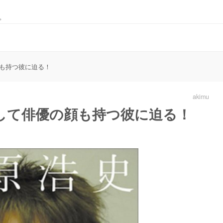
。
も持つ彼に迫る！
akimu
して俳優の顔も持つ彼に迫る！