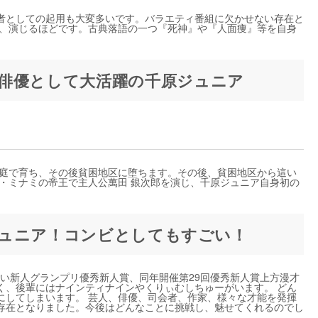
者としての起用も大変多いです。バラエティ番組に欠かせない存在と
し、演じるほどです。古典落語の一つ『死神』や『人面痩』等を自身
俳優として大活躍の千原ジュニア
家庭で育ち、その後貧困地区に堕ちます。その後、貧困地区から這い
・ミナミの帝王で主人公萬田 銀次郎を演じ、千原ジュニア自身初の
ュニア！コンビとしてもすごい！
お笑い新人グランプリ優秀新人賞、同年開催第29回優秀新人賞上方漫才
く、後輩にはナインティナインやくりぃむしちゅーがいます。 どん
にしてしまいます。 芸人、俳優、司会者、作家、様々な才能を発揮
存在となりました。今後はどんなことに挑戦し、魅せてくれるのでし