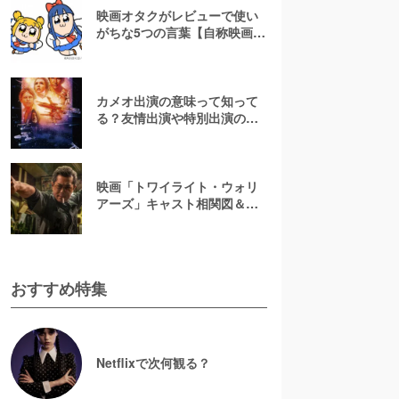
映画オタクがレビューで使い
がちな5つの言葉【自称映画オ
タクが解説】
カメオ出演の意味って知って
る？友情出演や特別出演の違
いとともに解説してみた
映画「トワイライト・ウォリ
アーズ」キャスト相関図＆登
場人物一覧！【決戦！九龍城
砦】
おすすめ特集
Netflixで次何観る？