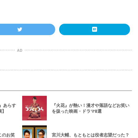
AD
』あらす
『火花』が熱い！漫才や落語などお笑い
演】
を扱った映画・ドラマ8選
このお笑
宮川大輔、もともとは役者志望だった？