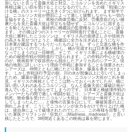
加しないと言って斎藤大佐と対立。ニコルソンを含めたイギリス
将校は厳しい罰を受けることになるのでした。 この後『戦場にか
ける橋』のストーリーは大きく3つに分けられます。 まず前半で
は、ニコルソン大佐が懲罰によって激しく疲弊しながらも一切の
妥協をすることなく、将校の肉体労働に反対。労働意欲のない捕
虜たちを見た斎藤大佐は苛立ちを隠せず、ニコルソンに屈するこ
とを恥じながらも、最終的に橋建設の監督権をニコルソンに譲り
ます。 その後は2つのストーリーが同時進行で進むことに。斎藤
大佐に勝利したニコルソンは、イギリス兵の規律正しさや技術力
の高さを見せつけようと、橋建設に全力を注ぎ込むようになり、
日本軍が建設するつもりだったものよりも、ずっと立派な橋を作
り上げていくのでした。 しかし、橋が完成すれば日本軍が有利に
なってしまうのは一目瞭然。そこで、イギリス軍による橋破壊の
ための秘密作戦が同時進行で語られます。この作戦の中心となる
のが、映画前半で収容所から脱出したアメリカ兵のシアーズ。現
地の地形に詳しいという理由で作戦に参加することを強要された
シアーズは、仲間とともに橋にたどり着き、爆薬を巻きつけま
す。 しかし作戦決行予定の朝、川の水が想像以上に引いてしまっ
たため、爆薬が露わになってしまい、ニコルソン大佐がこれを発
見。イギリスの将校としてここは黙っておくべきでしたが、橋に
深い思い入れのあるニコルソンは、なんと斎藤大佐に爆破計画が
進んでいることを知らせてしまうのです。 日本軍と橋破壊作戦の
メンバーたちの間で激しい戦闘が起こり、シアーズと斎藤大佐は
戦死。致命傷を受けたニコルソン大佐は「自分は一体何てことを
してしまったんだ…」と後悔の言葉を口にして、爆破装置の上に
倒れこみます。こうしてニコルソンが全力をかけて作り上げた橋
は、彼自身によって破壊されたのでした…。 この有様を目撃して
いた軍医クリプトンが「狂気だ…(Madness...madness!)」と言い
残したところで、3時間近くあるこの映画は幕を閉じます。