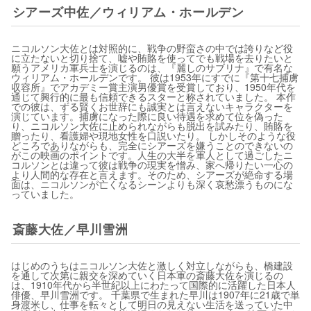
シアーズ中佐／ウィリアム・ホールデン
ニコルソン大佐とは対照的に、戦争の野蛮さの中では誇りなど役
に立たないと切り捨て、嘘や賄賂を使ってでも戦場を去りたいと
願うアメリカ軍兵士を演じるのは、『麗しのサブリナ』で有名な
ウィリアム・ホールデンです。 彼は1953年にすでに『第十七捕虜
収容所』でアカデミー賞主演男優賞を受賞しており、1950年代を
通じて興行的に最も信頼できるスターと称されていました。 本作
での彼は、ずる賢くお世辞にも誠実とは言えないキャラクターを
演じています。捕虜になった際に良い待遇を求めて位を偽った
り、ニコルソン大佐に止められながらも脱出を試みたり、賄賂を
贈ったり、看護婦や現地女性を口説いたり。 しかしそのような役
どころでありながらも、完全にシアーズを嫌うことのできないの
がこの映画のポイントです。人生の大半を軍人として過ごしたニ
コルソンとは違って彼は戦争の現実を憎み、家へ帰りたい一心の
より人間的な存在と言えます。そのため、シアーズが絶命する場
面は、ニコルソンが亡くなるシーンよりも深く哀愁漂うものにな
っていました。
斎藤大佐／早川雪洲
はじめのうちはニコルソン大佐と激しく対立しながらも、橋建設
を通して次第に親交を深めていく日本軍の斎藤大佐を演じるの
は、1910年代から半世紀以上にわたって国際的に活躍した日本人
俳優、早川雪洲です。 千葉県で生まれた早川は1907年に21歳で単
身渡米し、仕事を転々として明日の見えない生活を送っていた中