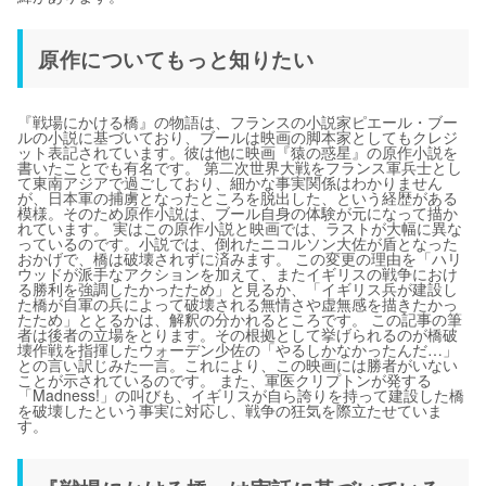
原作についてもっと知りたい
『戦場にかける橋』の物語は、フランスの小説家ピエール・ブー
ルの小説に基づいており、ブールは映画の脚本家としてもクレジ
ット表記されています。彼は他に映画『猿の惑星』の原作小説を
書いたことでも有名です。 第二次世界大戦をフランス軍兵士とし
て東南アジアで過ごしており、細かな事実関係はわかりません
が、日本軍の捕虜となったところを脱出した、という経歴がある
模様。そのため原作小説は、ブール自身の体験が元になって描か
れています。 実はこの原作小説と映画では、ラストが大幅に異な
っているのです。小説では、倒れたニコルソン大佐が盾となった
おかげで、橋は破壊されずに済みます。 この変更の理由を「ハリ
ウッドが派手なアクションを加えて、またイギリスの戦争におけ
る勝利を強調したかったため」と見るか、「イギリス兵が建設し
た橋が自軍の兵によって破壊される無情さや虚無感を描きたかっ
たため」ととるかは、解釈の分かれるところです。 この記事の筆
者は後者の立場をとります。その根拠として挙げられるのが橋破
壊作戦を指揮したウォーデン少佐の「やるしかなかったんだ…」
との言い訳じみた一言。これにより、この映画には勝者がいない
ことが示されているのです。 また、軍医クリプトンが発する
「Madness!」の叫びも、イギリスが自ら誇りを持って建設した橋
を破壊したという事実に対応し、戦争の狂気を際立たせていま
す。