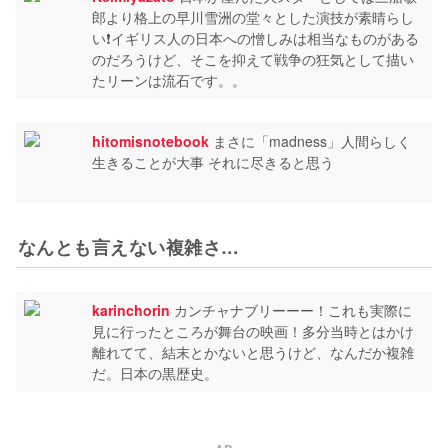
郎より格上の早川雪洲の堂々とした演技が素晴らし
い❗イギリス人の日本への憎しみは相当なものがある
のだろうけど、そこを抑えて戦争の狂気として描い
たリーンは流石です。。
hitomisnotebook
まさに「madness」人間らしく
生きることが大事 それに尽きると思う
なんとも言えない複雑さ…
karinchorin
カンチャナブリーーー！これも実際に
見に行ったところが舞台の映画！多分当時とはかけ
離れてて、結末とかないと思うけど、なんだか複雑
だ。日本の黒歴史。