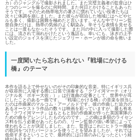
カ）のジャングルで撮影されました。また完璧主義者の監督はひ
とつのシーンを撮るのに何時間、また何日とかけることもあった
そうです。 そのため熱帯地方の暑さに慣れていない役者たちは
次々に体調を崩しました。また彼らが宿泊した地域にはヘビやヒ
ルも多く、撮影は困難を極めたと言います。そんな中でリーン監
督自身だけは、熱帯の気候のよく馴染み、辛そうな表情を見せる
ことは一度もなかったそうです。 また川の中に入って撮影した際
には、流されて溺れかけたという逸話も。幸いにも、泳ぎの上手
い設定のジョイスを演じたジェフリー・ホーンが彼の命を救いま
した。
一度聞いたら忘れられない『戦場にかける
橋』のテーマ
本作を語る上で外せないのがその印象的な音楽。特にイギリス兵
が収容所に入場する際に口笛で演奏する『クワイ河マーチ（オリ
ジナル名「ボギー大佐」）』は行進曲の定番として、世界中が耳
にしたことのある一曲です。 『戦場にかける橋』の音楽を担当し
たのは作曲家のマルコム・アーノルドです。彼の作曲した迫力の
あるオーケストラ作品の数々は映画を彩っていますが、最も有名
な『クワイ河マーチ』はもともと別の作曲家が作った英国軍隊の
ための曲をアレンジしたものなのです。 この曲は多額のライセン
ス料を払う必要があったものの、リーン監督の強い希望によって
使われることが決定しました。また、監督はこれにヒトラー揶揄
の歌詞をつけたバージョンを使うことを望みましたが、それでは
低俗すぎるということで、最終的には口笛のみになったという経
緯があります。