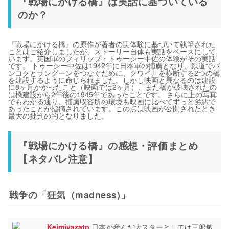
『戦場にかける橋』は実話に基づいている
のか？
『戦場にかける橋』の原作が著者の実体験に基づいて執筆された
ことはご紹介しましたが、ストーリー自体も実話をベースにして
います。英国軍のフィリップ・トゥーシー中佐の体験がその実話
です。 トゥーシー中佐は1942年に日本軍の捕虜となり、鉄道でバ
ンコクとラングーンをつなぐために、クワイ川を横断する2つの橋
を建設するように命じられました。しかし映画と異なるのは建設
に8ヶ月かかったこと（映画では2ヶ月）、また橋が破壊されたの
は橋建設から2年後の1945年であったことです。 さらに上の写真
でもわかる通り、捕虜収容所の環境も映画に比べてずっと劣悪で
あったことが指摘されています。この点は映画が公開されたとき
最大の批判の的となりました。
『戦場にかける橋』の感想・評価まとめ
【ネタバレ注意】
戦争の「狂気（madness)」
Keimiyazato
日本が産んだ大スターとしては三船敏