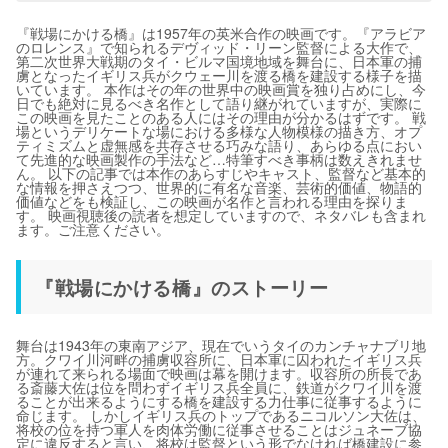
『戦場にかける橋』は1957年の英米合作の映画です。『アラビア
のロレンス』で知られるデヴィッド・リーン監督による大作で、
第二次世界大戦期のタイ・ビルマ国境地域を舞台に、日本軍の捕
虜となったイギリス兵がクウェー川を渡る橋を建設する様子を描
いています。 本作はその年の世界中の映画賞を独り占めにし、今
日でも絶対に見るべき名作として語り継がれていますが、実際に
この映画を見たことのある人にはその理由が分かるはずです。 戦
場というデリケートな場における多様な人物模様の描き方、オプ
ティミズムと虚無感を共存させる巧みな語り、あらゆる点におい
て先進的な映画製作の手法など…特筆すべき事柄は数えきれませ
ん。 以下の記事では本作のあらすじやキャスト、監督など基本的
な情報を押さえつつ、世界的に有名な音楽、芸術的価値、物語的
価値などをも検証し、この映画が名作と言われる理由を探りま
す。 映画視聴後の読者を想定していますので、ネタバレも含まれ
ます。ご注意ください。
『戦場にかける橋』のストーリー
舞台は1943年の東南アジア、現在でいうタイのカンチャナブリ地
方。クワイ川河畔の捕虜収容所に、日本軍に囚われたイギリス兵
が連れて来られる場面で映画は幕を開けます。収容所の所長であ
る斎藤大佐は位を問わずイギリス兵全員に、鉄道がクワイ川を渡
ることが出来るようにする橋を建設する力仕事に従事するように
命じます。 しかしイギリス兵のトップであるニコルソン大佐は、
将校の位を持つ軍人を肉体労働に従事させることはジュネーブ協
定に違反すると言い、将校は監督という形でなければ橋建設に参