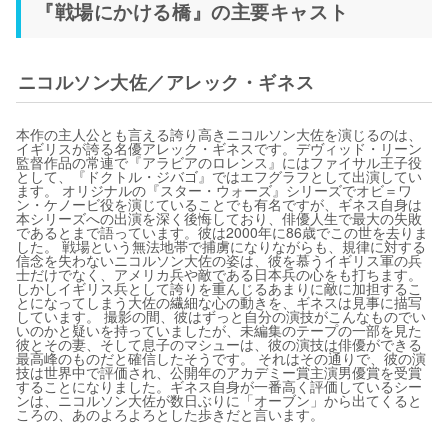
『戦場にかける橋』の主要キャスト
ニコルソン大佐／アレック・ギネス
本作の主人公とも言える誇り高きニコルソン大佐を演じるのは、
イギリスが誇る名優アレック・ギネスです。デヴィッド・リーン
監督作品の常連で『アラビアのロレンス』にはファイサル王子役
として、『ドクトル・ジバゴ』ではエフグラフとして出演してい
ます。 オリジナルの『スター・ウォーズ』シリーズでオビ＝ワ
ン・ケノービ役を演じていることでも有名ですが、ギネス自身は
本シリーズへの出演を深く後悔しており、俳優人生で最大の失敗
であるとまで語っています。彼は2000年に86歳でこの世を去りま
した。 戦場という無法地帯で捕虜になりながらも、規律に対する
信念を失わないニコルソン大佐の姿は、彼を慕うイギリス軍の兵
士だけでなく、アメリカ兵や敵である日本兵の心をも打ちます。
しかしイギリス兵として誇りを重んじるあまりに敵に加担するこ
とになってしまう大佐の繊細な心の動きを、ギネスは見事に描写
しています。 撮影の間、彼はずっと自分の演技がこんなものでい
いのかと疑いを持っていましたが、未編集のテープの一部を見た
彼とその妻、そして息子のマシューは、彼の演技は俳優ができる
最高峰のものだと確信したそうです。 それはその通りで、彼の演
技は世界中で評価され、公開年のアカデミー賞主演男優賞を受賞
することになりました。ギネス自身が一番高く評価しているシー
ンは、ニコルソン大佐が数日ぶりに「オーブン」から出てくると
ころの、あのよろよろとした歩きだと言います。