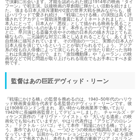
で演劇に出会います。才能を認められた彼は1914年の映画『タイ
フーン』で初主演。以後映画の草創期に輝かしい活動を続けまし
た。 強まる日本人排斥運動や2度の世界大戦を挟みながらも、彼
はハリウッドで愛され続け、『戦場にかける橋』の演技は高く評
価されてアカデミー賞助演男優賞にもノミネートされました。 日
本人にとって、日本人が「悪役」として描かれる映画を見ること
はなかなか辛いものがあります。本作もその一つですが、驚くこ
とに、早川演じる斎藤大佐やその他の日本兵の描き方はとても正
確なもの。二元論的な対立に落とし込まれることなく、あくまで
自然体に描写されています。 その理由の一つに、実際の日本人が
日本人役を演じているということが挙げられるでしょう。アジア
系の役も白人俳優によって演じられることが当たり前だった当時
これは先進的なもので、また『攻殻機動隊』や『ムーラン』の映
画化などで同じ問題が取り上げられる現在でもお手本にすべき姿
勢です。
監督はあの巨匠デヴィッド・リーン
『戦場にかける橋』の監督を務めるのは、1940−50年代のハリウ
ッド映画黄金期を代表する名監督のデヴィッド・リーンです。彼
は1908年ロンドン生まれ、若い時から映画業界で働いており、
1942年に長編映画監督としてデビューしました。 チャールズ・デ
ィケンズ原作の『オリヴァ・ツイスト』や『大いなる遺産』の映
画化でも知られていますが、やはり代表作は『アラビアのロレン
ス』『ドクトル・ジバゴ』そして本作『戦場にかける橋』でしょ
う。寡作でありながらも、一つひとつの映画が格調高い超大作と
なっています。 以前からロケーションにおいてリアリティを追求
することで有名であり、本作もまた実際の東南アジア（スリラン