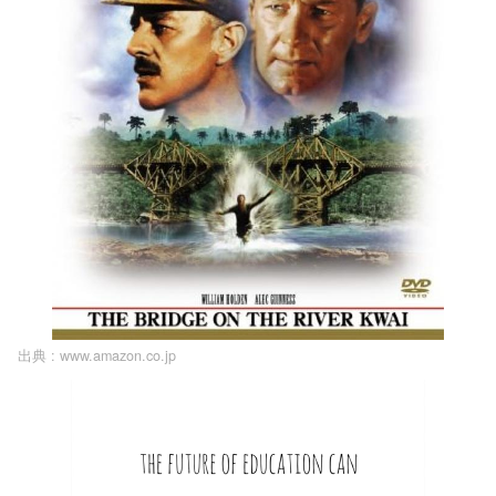
出典 :
www.amazon.co.jp