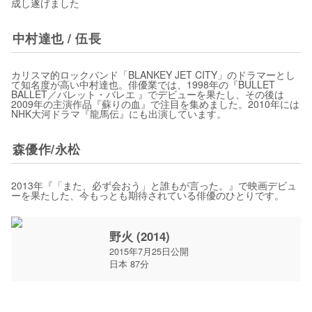
成し遂げました
中村達也 / 伍長
カリスマ的ロックバンド「BLANKEY JET CITY」のドラマーとし
て知名度が高い中村達也。俳優業では、1998年の『BULLET
BALLET／バレット・バレエ 』でデビューを果たし、その後は
2009年の主演作品『蘇りの血』で注目を集めました。2010年には
NHK大河ドラマ『龍馬伝』にも出演しています。
森優作/永松
2013年『「また、必ず会おう」と誰もが言った。』で映画デビュ
ーを果たした、今もっとも期待されている俳優のひとりです。
野火 (2014)
2015年7月25日公開
日本 87分