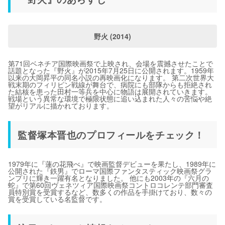
野火 (2014)
第71回ベネチア国際映画祭で上映され、会場を震撼させたことで
話題となった『野火』が2015年7月25日に公開されます。1959年
以来の大岡昇平の同名小説の再映画化になります。 第二次世界大
戦末期のフィリピン戦線が舞台で、病院にも部隊からも拒絶され
た結核を患った田村一等兵を中心に物語は展開されていきます。
戦場という異常な環境で極限状態に追い込まれた人々の苦悩や絶
望がリアルに描かれております。
監督塚本晋也のプロフィールをチェック！
1979年に『蓮の花飛べ』で映画監督デビューを果たし、1989年に
公開された『鉄男』でローマ国際ファンタスティック映画祭グラ
ンプリに輝き一躍有名となりました。 他にも2003年の『六月の
蛇』で第60回ヴェネツィア国際映画祭コントロコレンテ部門審査
員特別賞を受賞するなど、数多くの作品を手掛けており、数々の
賞を受賞している名監督です。