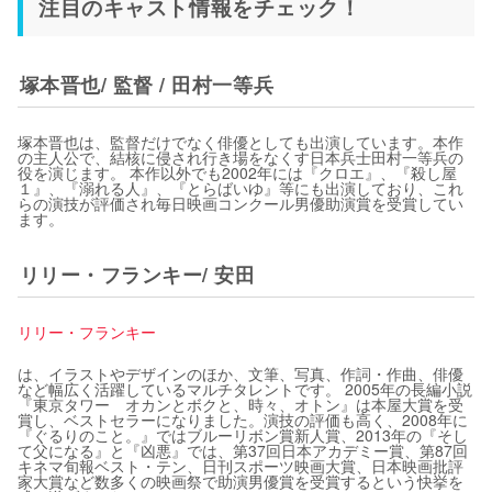
注目のキャスト情報をチェック！
塚本晋也/ 監督 / 田村一等兵
塚本晋也は、監督だけでなく俳優としても出演しています。本作
の主人公で、結核に侵され行き場をなくす日本兵士田村一等兵の
役を演じます。 本作以外でも2002年には『クロエ』、『殺し屋
１』、『溺れる人』、『とらばいゆ』等にも出演しており、これ
らの演技が評価され毎日映画コンクール男優助演賞を受賞してい
ます。
リリー・フランキー/ 安田
リリー・フランキー
は、イラストやデザインのほか、文筆、写真、作詞・作曲、俳優
など幅広く活躍しているマルチタレントです。 2005年の長編小説
『東京タワー オカンとボクと、時々、オトン』は本屋大賞を受
賞し、ベストセラーになりました。演技の評価も高く、2008年に
『ぐるりのこと。』ではブルーリボン賞新人賞、2013年の『そし
て父になる』と『凶悪』では、第37回日本アカデミー賞、第87回
キネマ旬報ベスト・テン、日刊スポーツ映画大賞、日本映画批評
家大賞など数多くの映画祭で助演男優賞を受賞するという快挙を