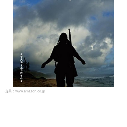
出典 :
www.amazon.co.jp
L
o
/
U
a
n
d
m
e
u
d
t
:
e
1