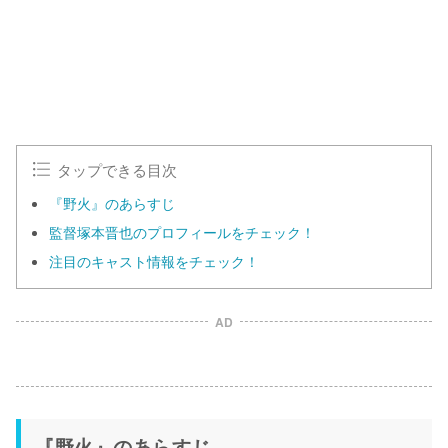
0
0
.
0
0
%
タップできる目次
『野火』のあらすじ
監督塚本晋也のプロフィールをチェック！
注目のキャスト情報をチェック！
AD
『野火』のあらすじ