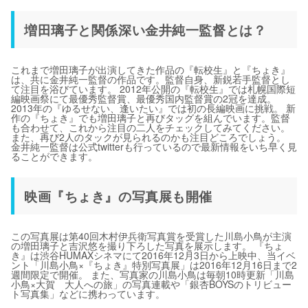
増田璃子と関係深い金井純一監督とは？
これまで増田璃子が出演してきた作品の『転校生』と『ちょき』
は、共に金井純一監督の作品です。監督自身、新鋭若手監督とし
て注目を浴びています。 2012年公開の『転校生』では札幌国際短
編映画祭にて最優秀監督賞、最優秀国内監督賞の2冠を達成。
2013年の『ゆるせない、逢いたい』では初の長編映画に挑戦。 新
作の『ちょき』でも増田璃子と再びタッグを組んでいます。監督
も合わせて、これから注目の二人をチェックしてみてください。
また、再び2人のタックが見られるのかも注目どころでしょう。
金井純一監督は公式twitterも行っているので最新情報をいち早く見
ることができます。
映画『ちょき』の写真展も開催
この写真展は第40回木村伊兵衛写真賞を受賞した川島小鳥が主演
の増田璃子と吉沢悠を撮り下ろした写真を展示します。 『ちょ
き』は渋谷HUMAXシネマにて2016年12月3日から上映中、当イベ
ント「川島小鳥×『ちょき』特別写真展」は2016年12月16日まで2
週間限定で開催。 また、写真家の川島小鳥は毎朝10時更新「川島
小鳥×大賀 大人への旅」の写真連載や「銀杏BOYSのトリビュー
ト写真集」などに携わっています。