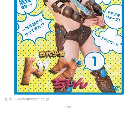
出典 :
www.amazon.co.jp
AD
L
o
/
U
a