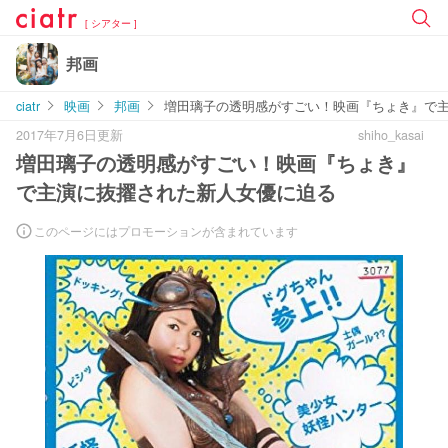
[ シアター ]
邦画
ciatr
映画
邦画
増田璃子の透明感がすごい！映画『ちょき』で
2017年7月6日更新
shiho_kasai
増田璃子の透明感がすごい！映画『ちょき』
で主演に抜擢された新人女優に迫る
このページにはプロモーションが含まれています