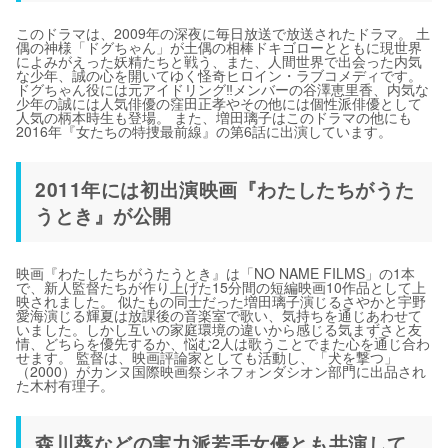
このドラマは、2009年の深夜に毎日放送で放送されたドラマ。 土
偶の神様「ドグちゃん」が土偶の相棒ドキゴローとともに現世界
によみがえった妖精たちと戦う、また、人間世界で出会った内気
な少年、誠の心を開いてゆく怪奇ヒロイン・ラブコメディです。
ドグちゃん役には元アイドリング‼︎メンバーの谷澤恵里香、内気な
少年の誠には人気俳優の窪田正孝やその他には個性派俳優として
人気の柄本時生も登場。 また、増田璃子はこのドラマの他にも
2016年『女たちの特捜最前線』の第6話に出演しています。
2011年には初出演映画『わたしたちがうた
うとき』が公開
映画『わたしたちがうたうとき』は「NO NAME FILMS」の1本
で、新人監督たちが作り上げた15分間の短編映画10作品として上
映されました。 似たもの同士だった増田璃子演じるさやかと宇野
愛海演じる輝夏は放課後の音楽室で歌い、気持ちを通じあわせて
いました。しかし互いの家庭環境の違いから感じる気まずさと友
情、どちらを優先するか、悩む2人は歌うことでまた心を通じ合わ
せます。 監督は、映画評論家としても活動し、「犬を撃つ」
（2000）がカンヌ国際映画祭シネフォンダシオン部門に出品され
た木村有理子。
森川葵などの実力派若手女優とも共演して