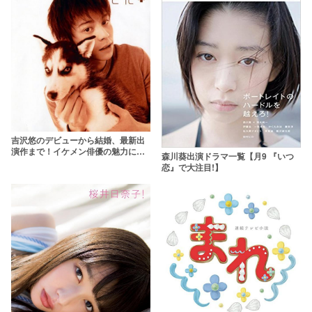
吉沢悠のデビューから結婚、最新出
演作まで！イケメン俳優の魅力に迫
森川葵出演ドラマ一覧【月9 『いつ
る7つの事実
恋』で大注目!】