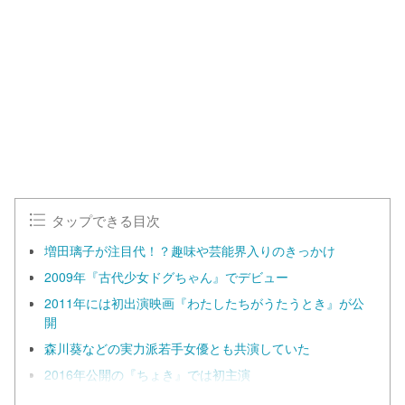
n
d
m
e
u
d
t
:
e
1
0
0
.
0
0
%
タップできる目次
増田璃子が注目代！？趣味や芸能界入りのきっかけ
2009年『古代少女ドグちゃん』でデビュー
2011年には初出演映画『わたしたちがうたうとき』が公
開
森川葵などの実力派若手女優とも共演していた
2016年公開の『ちょき』では初主演