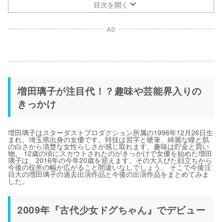
目次を開く
AD
増田璃子が注目代！？趣味や芸能界入りの
きっかけ
増田璃子はスターダストプロダクション所属の1996年12月26日生
まれ、埼玉県出身の女優です。特技は習字と硬筆、綺麗な瞳と肌
の白さから清楚な女性らしさが感じ取れます。趣味は貯金と買い
物。 12歳の頃にスカウトされたのがきっかけで女優を始めた増田
璃子は、2016年の今年20歳を迎えます。その大人びた顔立ちから
今後の役所の幅が広がること間違いなしでしょう。 そこで今後注
目大の増田璃子の過去出演作品と今後の出演作品をまとめてみま
した。
2009年『古代少女ドグちゃん』でデビュー