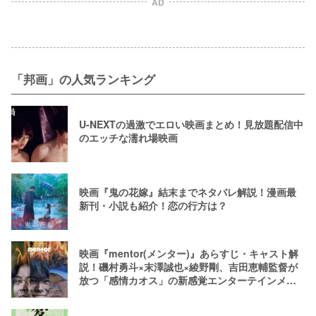
AD
「邦画」の人気ランキング
U-NEXTの過激でエロい映画まとめ！見放題配信中
のエッチな濡れ場映画
映画『鬼の花嫁』結末までネタバレ解説！漫画最
新刊・小説も紹介！恋の行方は？
映画『mentor(メンター)』あらすじ・キャスト解
説！磯村勇斗×末澤誠也×綾野剛、吉田恵輔監督が
放つ「感情カオス」の新感覚エンターテインメン
ト