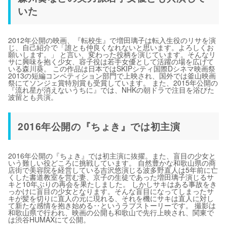
いた
2012年公開の映画、『転校生』で増田璃子は転入生役のリサを演
じ、自己紹介で「誰とも仲良くなれないと思います。よろしくお
願いします。」 と言い、変わった役柄を演じています。そんなリ
サに興味を抱く少女、容子役は若手女優として活躍の場を広げて
いる森川葵。 この作品は日本ではSKIPシティ国際Dシネマ映画祭
2013の短編コンペティション部門で上映され、国外では釜山映画
祭にてソンジェ賞特別賞も受賞しています。 また、2015年公開の
『流れ星が消えないうちに』では、NHKの朝ドラで注目を浴びた
波留とも共演。
2016年公開の『ちょき』では初主演
2016年公開の『ちょき』では初主演に抜擢。また、盲目の少女と
いう難しい役どころに挑戦しています。 自然豊かな和歌山県の商
店街で美容院を経営している吉沢悠演じる波多野直人は5年前に亡
くした書道教室を営む妻、京子の生徒であった増田璃子演じるサ
キと10年ぶりの再会を果たしました。 しかしサキはある事故をき
っかけに盲目の少女となります。そんな盲目になってしまったサ
キが髪を切りに直人の元に現れる、それを機にサキは直人に対し
て新たな感情を抱き始める‥というラブストーリーです。 撮影は
和歌山県で行われ、映画の公開も和歌山で先行上映され、関東で
は渋谷HUMAXにて公開。