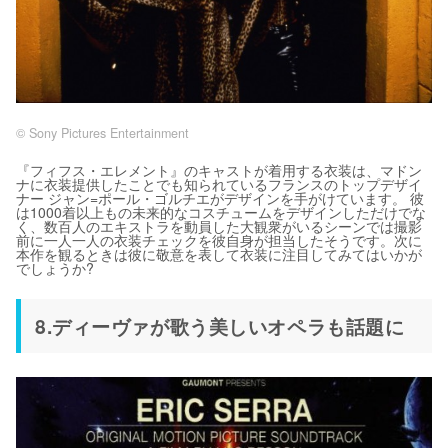
© Sony Pictures Entertainment
『フィフス・エレメント』のキャストが着用する衣装は、マドン
ナに衣装提供したことでも知られているフランスのトップデザイ
ナー ジャン=ポール・ゴルチエがデザインを手がけています。 彼
は1000着以上もの未来的なコスチュームをデザインしただけでな
く、数百人のエキストラを動員した大観衆がいるシーンでは撮影
前に一人一人の衣装チェックを彼自身が担当したそうです。次に
本作を観るときは彼に敬意を表して衣装に注目してみてはいかが
でしょうか?
8.ディーヴァが歌う美しいオペラも話題に