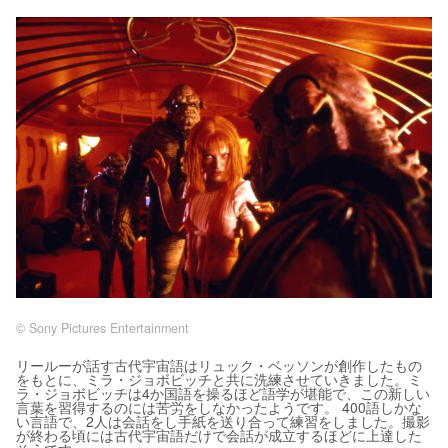
© Sony Pictures Entertainment
リールーが話す古代宇宙語はリュック・ベッソンが創作したもの
をもとに、ミラ・ジョボビッチと共に洗練させていきました。ミ
ラ・ジョボビッチは4か国語を操るほど語学が堪能で、この新しい
言葉を習得するのには苦労をしなかったようです。 400語しかな
い言語で、2人は会話をし手紙を送り合って練習をしました。撮影
が終わる頃には古代宇宙語だけで会話が成立するほどに上達した