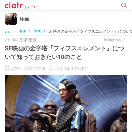
[ シアター ]
洋画
ciatr
映画
洋画
SF映画の金字塔『フィフスエレメント』につい
2017年7月6日更新
kanayama_7
SF映画の金字塔『フィフスエレメント』につ
いて知っておきたい10のこと
このページにはプロモーションが含まれています