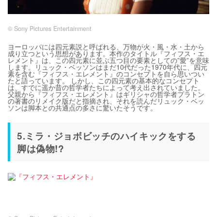
© Sony Pictures Entertainment
ヨーロッパには四元素説と呼ばれる、万物が火・風・水・土から
成り立つという思想があります。本作のタイトル『フィフス・エ
レメント』は、この四元素に並ぶ五つ目の要素としての”愛”を意味
します。リュック・ベッソンはまだ10代だった1970年代に、四元
素を含む『フィフス・エレメント』のコンセプトを自ら思いつい
たと語っています。 しかし、この四元素の基本的なコンセプト
は、すでに遥か昔の哲学者たちによって考え出されていました。
父親から『フィフス・エレメント』はギリシャの哲学者プラトン
の著書のリメイク版だと指摘され、それを読んだリュック・ベッ
ソンは脚本との共通点の多さに驚いたそうです。
5.ミラ・ジョボビッチのハイキックをする
脚は偽物!?