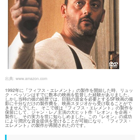
出典:
www.amazon.com
1992年に『フィフス・エレメント』の製作を開始した時、リュッ
ク・ベッソンはすでに数本の映画を監督した経験がありました。
しかし当時の彼の経歴では、巨額の資金を必要とするSF映画の撮
影に十分なだけの製作費を、映画スタジオから受け取ることがで
きませんでした。 そこで彼は『フィフス・エレメント』の製作を
保留にして、ジャン・レノ主演の大ヒット作『レオン』を企画・
製作し、その実力を世に知らしめました。この『レオン』の成功
により潤沢な資金提供を受けることが可能になり、『フィフス・
エレメント』の製作が再開されたのです。