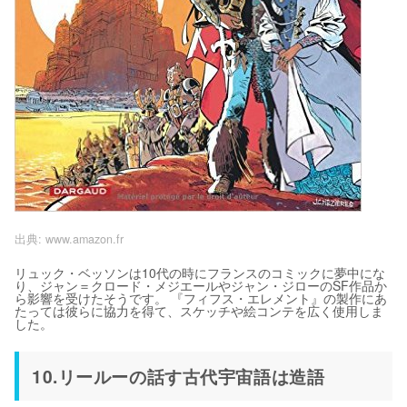
出典:
www.amazon.fr
リュック・ベッソンは10代の時にフランスのコミックに夢中にな
り、ジャン＝クロード・メジエールやジャン・ジローのSF作品か
ら影響を受けたそうです。 『フィフス・エレメント』の製作にあ
たっては彼らに協力を得て、スケッチや絵コンテを広く使用しま
した。
10.リールーの話す古代宇宙語は造語