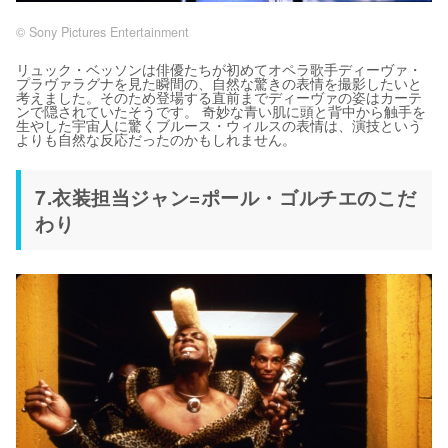
© Sony Pictures Entertainment
リュック・ベッソンは俳優たちが初めてオペラ歌手ディーヴァ・
プラヴァラグナを見た瞬間の、自然な驚きの表情を撮影したいと
考えました。そのため登場する直前までディーヴァの姿はカーテ
ンで隠されていたそうです。 奇妙な青い肌に頭と背中から触手を
生やした宇宙人に驚くブルース・ウィルスの表情は、演技という
よりも自然な反応だったのかもしれません。
7.衣装担当ジャン=ポール・ゴルチエのこだ
わり