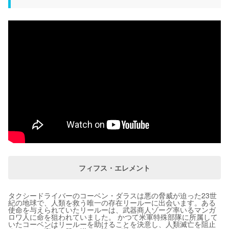
フィフス・エレメント
タクシードライバーのコーベン・ダラスは悪の脅威が迫った23世
紀の地球で、人類を救う唯一の存在リールーに出会います。ある
使命を与えられていたリールーは、武器商人ゾーグ率いるマンガ
ロワ人に命を狙われていました。 かつて米軍特殊部隊に所属して
いたコーベンはリールーを助けることを決意し、人類滅亡を阻止