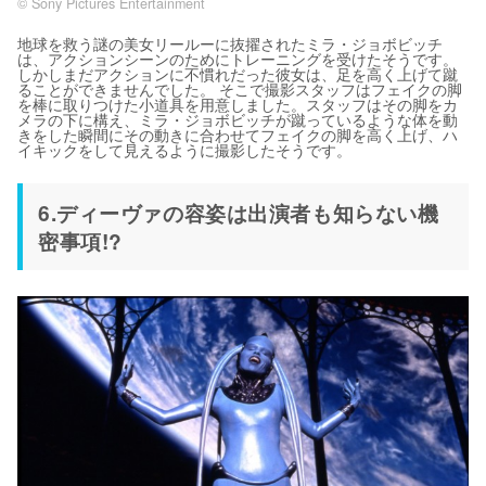
© Sony Pictures Entertainment
地球を救う謎の美女リールーに抜擢されたミラ・ジョボビッチ
は、アクションシーンのためにトレーニングを受けたそうです。
しかしまだアクションに不慣れだった彼女は、足を高く上げて蹴
ることができませんでした。 そこで撮影スタッフはフェイクの脚
を棒に取りつけた小道具を用意しました。スタッフはその脚をカ
メラの下に構え、ミラ・ジョボビッチが蹴っているような体を動
きをした瞬間にその動きに合わせてフェイクの脚を高く上げ、ハ
イキックをして見えるように撮影したそうです。
6.ディーヴァの容姿は出演者も知らない機
密事項!?