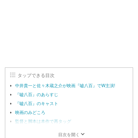
n
d
m
e
u
d
t
:
e
1
0
0
.
0
0
%
タップできる目次
中井貴一と佐々木蔵之介が映画『嘘八百』でW主演!
『嘘八百』のあらすじ
『嘘八百』のキャスト
映画のみどころ
監督と脚本は本作で再タッグ
目次を開く