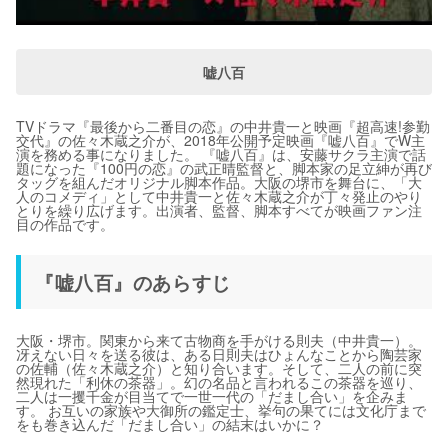
嘘八百
TVドラマ『最後から二番目の恋』の中井貴一と映画『超高速!参勤
交代』の佐々木蔵之介が、2018年公開予定映画『嘘八百』でW主
演を務める事になりました。 『嘘八百』は、安藤サクラ主演で話
題になった『100円の恋』の武正晴監督と、脚本家の足立紳が再び
タッグを組んだオリジナル脚本作品。大阪の堺市を舞台に、「大
人のコメディ」として中井貴一と佐々木蔵之介が丁々発止のやり
とりを繰り広げます。出演者、監督、脚本すべてが映画ファン注
目の作品です。
『嘘八百』のあらすじ
大阪・堺市。関東から来て古物商を手がける則夫（中井貴一）。
冴えない日々を送る彼は、ある日則夫はひょんなことから陶芸家
の佐輔（佐々木蔵之介）と知り合います。そして、二人の前に突
然現れた「利休の茶器」。幻の名品と言われるこの茶器を巡り、
二人は一攫千金が目当てで一世一代の「だまし合い」を企みま
す。 お互いの家族や大御所の鑑定士、挙句の果てには文化庁まで
をも巻き込んだ「だまし合い」の結末はいかに？