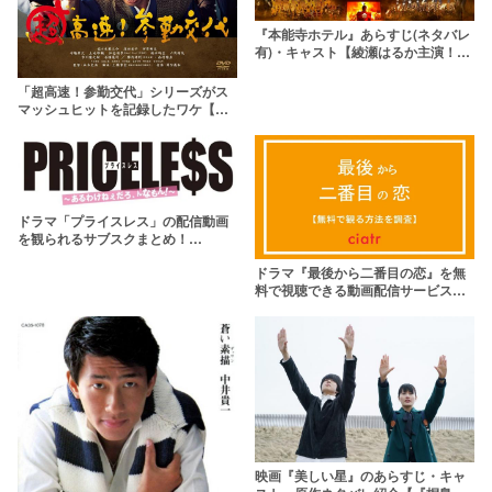
『本能寺ホテル』あらすじ(ネタバレ
有)・キャスト【綾瀬はるか主演！公
開直前にパクリ疑惑？】
「超高速！参勤交代」シリーズがス
マッシュヒットを記録したワケ【あ
らすじ・キャストも紹介】
ドラマ「プライスレス」の配信動画
を観られるサブスクまとめ！
TSUTAYA DISCASでレンタル可能
ドラマ『最後から二番目の恋』を無
料で視聴できる動画配信サービスは
これ！【続編も観られる】
映画『美しい星』のあらすじ・キャ