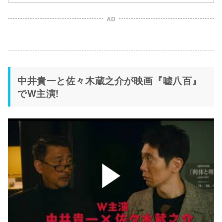
AD
中井貴一と佐々木蔵之介が映画『嘘八百』
でW主演!