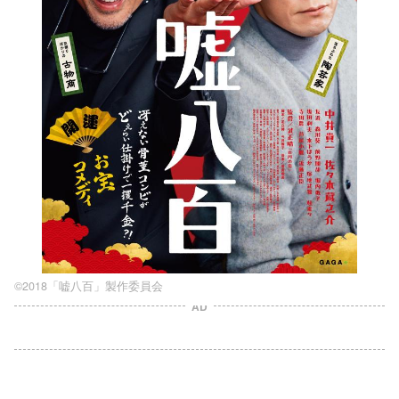
©2018「嘘八百」製作委員会
AD
L
o
/
U
a