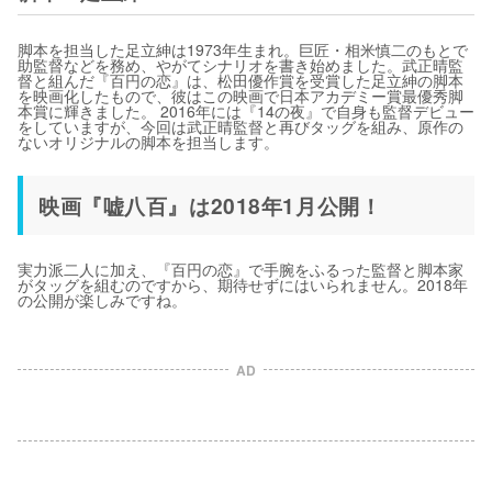
脚本を担当した足立紳は1973年生まれ。巨匠・相米慎二のもとで
助監督などを務め、やがてシナリオを書き始めました。武正晴監
督と組んだ『百円の恋』は、松田優作賞を受賞した足立紳の脚本
を映画化したもので、彼はこの映画で日本アカデミー賞最優秀脚
本賞に輝きました。 2016年には『14の夜』で自身も監督デビュー
をしていますが、今回は武正晴監督と再びタッグを組み、原作の
ないオリジナルの脚本を担当します。
映画『嘘八百』は2018年1月公開！
実力派二人に加え、『百円の恋』で手腕をふるった監督と脚本家
がタッグを組むのですから、期待せずにはいられません。2018年
の公開が楽しみですね。
AD