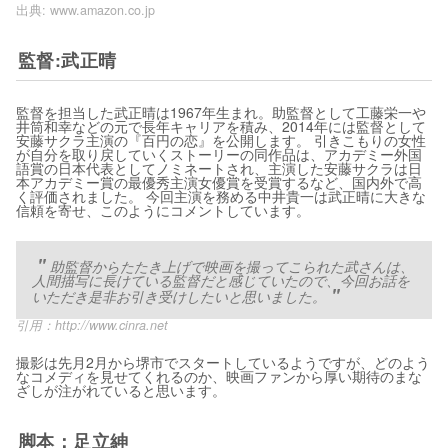
出典:
www.amazon.co.jp
監督:武正晴
監督を担当した武正晴は1967年生まれ。助監督として工藤栄一や
井筒和幸などの元で長年キャリアを積み、2014年には監督として
安藤サクラ主演の『百円の恋』を公開します。 引きこもりの女性
が自分を取り戻していくストーリーの同作品は、アカデミー外国
語賞の日本代表としてノミネートされ、主演した安藤サクラは日
本アカデミー賞の最優秀主演女優賞を受賞するなど、国内外で高
く評価されました。 今回主演を務める中井貴一は武正晴に大きな
信頼を寄せ、このようにコメントしています。
助監督からたたき上げで映画を撮ってこられた武さんは、
人間描写に長けている監督だと感じていたので、今回お話を
いただき是非お引き受けしたいと思いました。
引用：
http://www.cinra.net
撮影は先月2月から堺市でスタートしているようですが、どのよう
なコメディを見せてくれるのか、映画ファンから厚い期待のまな
ざしが注がれていると思います。
脚本：足立紳