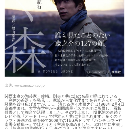
出典:
www.amazon.co.jp
関西出身の陶芸家・佐輔。則夫と共に幻の名品と呼ばれている
「利休の茶器」を発見し、家族から文化庁までを巻き込んだ一大
騒動を繰り広げますが……。 演じる佐々木蔵之介は1968年2月4日
京都生まれ。大学在学中から劇団惑星ピスタチオに所属し、看板
俳優として舞台で活躍しました。その後上京し、NHK朝の連続テ
レビ小説『オードリー』で堺雅人と共に注目されます。多くのド
ラマ・映画の出演を経て2009年のTBS系ドラマ『ハンチョウ〜神
南署安積班〜』ではとうとう主演を務めました。 2014年に主演し
た『超高速!参勤交代』は、そのコミカルな内容で大ヒットし、