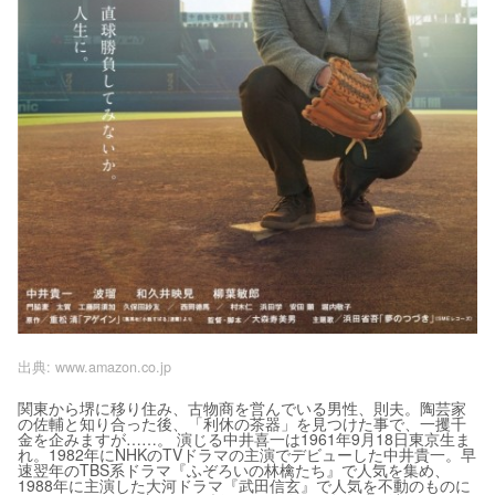
出典:
www.amazon.co.jp
関東から堺に移り住み、古物商を営んでいる男性、則夫。陶芸家
の佐輔と知り合った後、「利休の茶器」を見つけた事で、一攫千
金を企みますが……。 演じる中井喜一は1961年9月18日東京生ま
れ。1982年にNHKのTVドラマの主演でデビューした中井貴一。早
速翌年のTBS系ドラマ『ふぞろいの林檎たち』で人気を集め、
1988年に主演した大河ドラマ『武田信玄』で人気を不動のものに