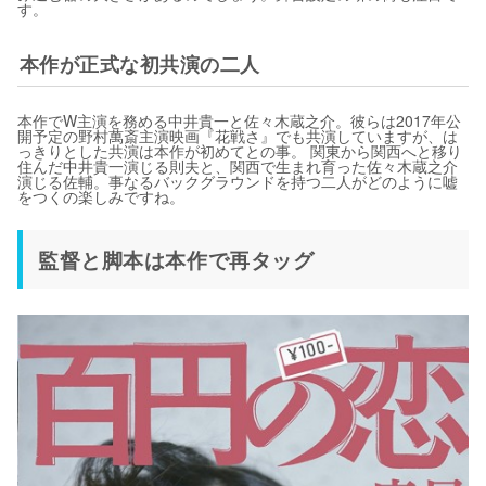
す。
本作が正式な初共演の二人
本作でW主演を務める中井貴一と佐々木蔵之介。彼らは2017年公
開予定の野村萬斎主演映画『花戦さ』でも共演していますが、は
っきりとした共演は本作が初めてとの事。 関東から関西へと移り
住んだ中井貴一演じる則夫と、関西で生まれ育った佐々木蔵之介
演じる佐輔。事なるバックグラウンドを持つ二人がどのように嘘
をつくの楽しみですね。
監督と脚本は本作で再タッグ