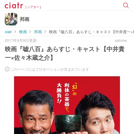
[ シアター ]
邦画
ciatr
映画
邦画
映画『嘘八百』あらすじ・キャスト【中井貴一×
2017年9月9日更新
salome
映画『嘘八百』あらすじ・キャスト【中井貴
一×佐々木蔵之介】
このページにはプロモーションが含まれています