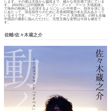
します。その後は主役から脇役まで、確かな存在感で演じていま
す。 2003年には中国映画『ヘブン・アンド・アース 天地英雄』
で海外の映画にも出演するようになった中井貴一。則夫を演じる
にあたって、現在役作りのために古美術関連の本を読みあさって
いるそうです。『ヘブン・アンド・アース 天地英雄』の時も全編
中国語の撮影に臨んだだけに、完璧主義な姿勢は今回も健在で
す。
佐輔/佐々木蔵之介