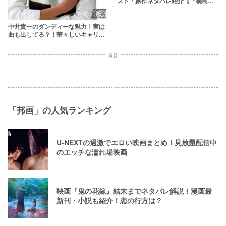
スト・原作ネタバレ紹介【『桐島』
の吉田大八監督新作】
中井貴一のダンディーな魅力！実は
曲も出してる？！華々しいキャリア
から私生活までまとめ10選
AD
「邦画」の人気ランキング
U-NEXTの過激でエロい映画まとめ！見放題配信中
のエッチな濡れ場映画
映画『鬼の花嫁』結末までネタバレ解説！漫画最
新刊・小説も紹介！恋の行方は？