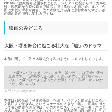
2016年には続編も公開されました。シリアスな役からコミカルな
役、現代劇から時代劇まで幅広く演じる佐々木蔵之介。また、今
回は大阪の堺市が舞台。佐々木蔵之介自身は京都出身ですが、彼
の関西弁の演技も楽しみですね。
映画のみどころ
大阪・堺を舞台に起こる壮大な「嘘」のドラマ
本作に関して、佐々木蔵之介は次のようにコメントしています。
大阪人の『おまえ、ホンマか?! 嘘つけ！』は完全に褒め
言葉です。『浪華の八百八橋』と言いますが、200橋くらい
です。大阪では大きく盛った方が勝ちです。結果、オモロか
ったら良いんです
引用：
http://eiga.com/
本作は幻の名品「利休の茶器」を巡り、ベテラン鑑定士どころか
文化庁まで巻き込むというスケールの大きな「嘘」。商業の街と
して長い歴史を誇る堺は、その大きなスケールもユーモラスに包
み込む器の大きさがあるのでしょう。舞台設定の堺の街も注目で