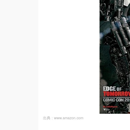
出典 :
www.amazon.com