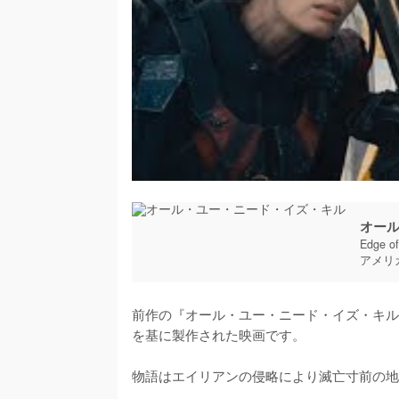
オー
Edge o
アメリ
前作の『オール・ユー・ニード・イズ・キル』は日本
を基に製作された映画です。

物語はエイリアンの侵略により滅亡寸前の地