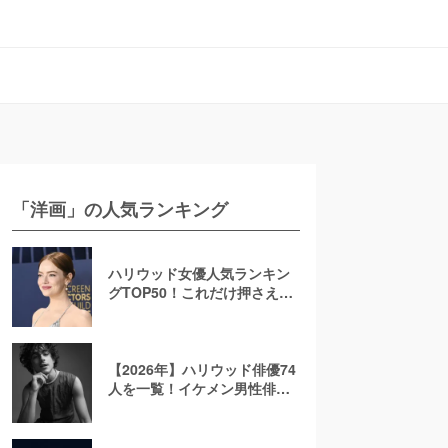
「洋画」の人気ランキング
ハリウッド女優人気ランキン
グTOP50！これだけ押さえれ
ば海外女優通【2026年最新
版】
【2026年】ハリウッド俳優74
人を一覧！イケメン男性俳優
を若手から大御所まで解説！
日本人も紹介