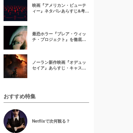
映画『アメリカン・ビューテ
ィー』ネタバレあらすじ&考
察！キャスト一覧からバラの
意味まで徹底解説
最恐ホラー『ブレア・ウィッ
チ・プロジェクト』を徹底紹
介【ネタバレ注意】
ノーラン新作映画『オデュッ
セイア』あらすじ・キャスト
解説！ホメロスの叙事詩を長
編映画史上初のIMAX全編撮影
で映像化
おすすめ特集
Netflixで次何観る？