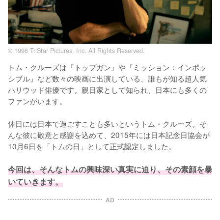
© 1996 TriStar Pictures, Inc. All Rights Reserved.
トム・クルーズは『トップガン』や『ミッション：インポッ
シブル』など数々の映画に出演している、誰もが知る超人気
ハリウッド俳優です。親日家として知られ、日本にも多くの
ファンがいます。

休日には日本で過ごすことも多いというトム・クルーズ。そ
んな彼に敬意と感謝を込めて、2015年には日本記念日協会が
10月6日を「トムの日」として正式認定しました。

今回は、そんなトムの興味深い真実に迫り、その素顔を暴
いていきます。
AD