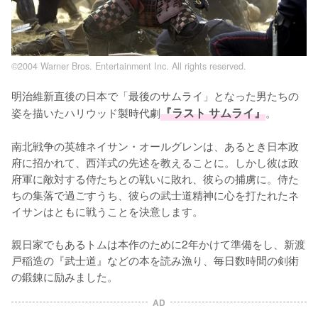
©2004 Warner Bros. Entertainment Inc. All rights reserved.
明治維新直後の日本で「最後のサムライ」となった男たちの
姿を描いたハリウッド製時代劇
『ラスト サムライ』
。

南北戦争の英雄ネイサン・オールグレンは、あるとき日本政
府に招かれて、西洋式の先述を教えることに。しかし彼は政
府軍に敵対する侍たちとの戦いに敗れ、彼らの捕虜に。侍た
ちの集落で過ごすうち、彼らの武士道精神に心を打たれたネ
イサンはともに戦うことを決意します。

親日家でもあるトムは本作のために2年かけて準備をし、新渡
戸稲造の『武士道』などの本を読み漁り、毎日数時間の剣術
の鍛錬に励みました。
AD