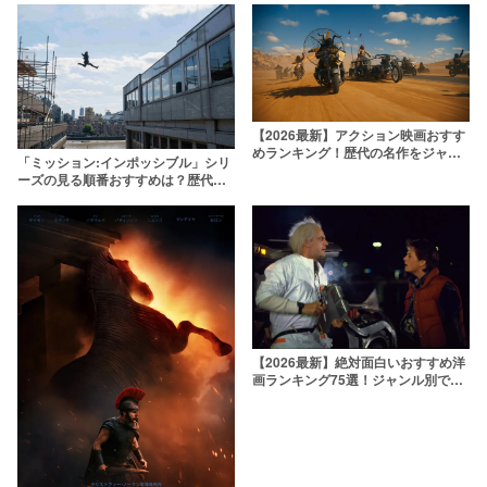
説
【2026最新】アクション映画おすす
めランキング！歴代の名作をジャン
「ミッション:インポッシブル」シリ
ル別に厳選
ーズの見る順番おすすめは？歴代全7
作品の人気ランキング＆あらすじ・
見どころを解説【2025年最新作公
開】
【2026最新】絶対面白いおすすめ洋
画ランキング75選！ジャンル別で不
朽の名作を紹介