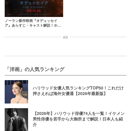
ノーラン新作映画『オデュッセイ
ア』あらすじ・キャスト解説！ホメ
ロスの叙事詩を長編映画史上初の
IMAX全編撮影で映像化
AD
「洋画」の人気ランキング
ハリウッド女優人気ランキングTOP50！これだけ
押さえれば海外女優通【2026年最新版】
【2026年】ハリウッド俳優74人を一覧！イケメン
男性俳優を若手から大御所まで解説！日本人も紹
介