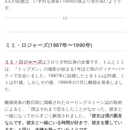
3人の前妻は、いずれも身長170cmの彼より背が高いようで
す。
AD
ミミ・ロジャーズ(1987年〜1990年)
ミミ・ロジャーズ
はフロリダ州出身の女優です。トムとミミ
は、『トップガン』の撮影が始まる1年ほど前のディナーパー
ティで出会いました。1987年に結婚したときトムは25歳、ミ
ミは31歳。しかしその後、1990年の1月に離婚を発表しまし
た。

離婚発表の数日前に掲載されたローリングストーン誌の取材
によると、「僕はそれまで恋をしたことがなかった。彼女と
一緒になってからすごく解放されました」
「彼女は僕の親友
なんです。彼女と一緒にいる時間が好きで、彼女を愛してい
ます」と語り、未練を持っていたようです。