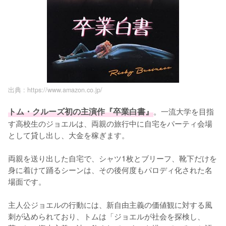
出典 :
https://www.amazon.co.jp/
トム・クルーズ初の主演作『卒業白書』
。一流大学を目指
す高校生のジョエルは、両親の旅行中に自宅をパーティ会場
として貸し出し、大金を稼ぎます。

両親を送り出した自宅で、シャツ1枚とブリーフ、靴下だけを
身に着けて踊るシーンは、その後何度もパロディ化された名
場面です。

主人公ジョエルの行動には、新自由主義の価値観に対する風
刺が込められており、トムは「ジョエルが社会を探検し、