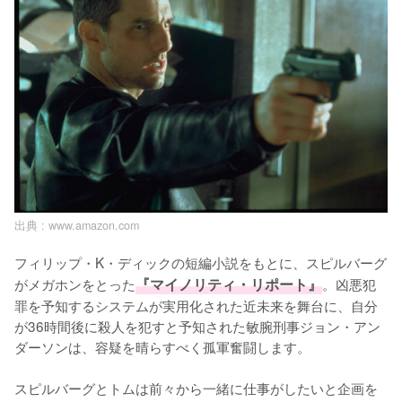
出典 :
www.amazon.com
フィリップ・K・ディックの短編小説をもとに、スピルバーグ
がメガホンをとった
『マイノリティ・リポート』
。凶悪犯
罪を予知するシステムが実用化された近未来を舞台に、自分
が36時間後に殺人を犯すと予知された敏腕刑事ジョン・アン
ダーソンは、容疑を晴らすべく孤軍奮闘します。

スピルバーグとトムは前々から一緒に仕事がしたいと企画を