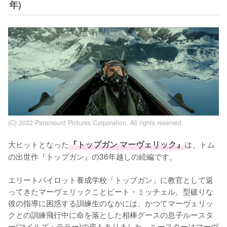
年)
(C) 2022 Paramount Pictures Corporation. All rights reserved.
大ヒットとなった
『トップガン マーヴェリック』
は、トム
の出世作『トップガン』の36年越しの続編です。

エリートパイロット養成学校「トップガン」に教官として返
ってきたマーヴェリックことピート・ミッチェル。型破りな
彼の指導に困惑する訓練生のなかには、かつてマーヴェリッ
クとの訓練飛行中に命を落とした相棒グースの息子ルースタ
ー(マイルズ・テラー)の姿もありました。ルースターはマーヴ