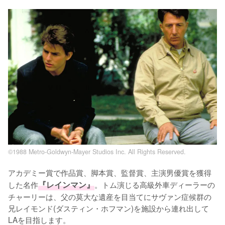
©1988 Metro-Goldwyn-Mayer Studios Inc. All Rights Reserved.
アカデミー賞で作品賞、脚本賞、監督賞、主演男優賞を獲得
した名作
『レインマン』
。トム演じる高級外車ディーラーの
チャーリーは、父の莫大な遺産を目当てにサヴァン症候群の
兄レイモンド(ダスティン・ホフマン)を施設から連れ出して
LAを目指します。
