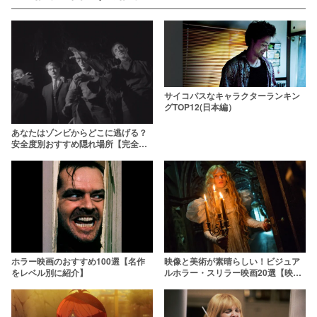
サイコパスなキャラクターランキン
グTOP12(日本編）
あなたはゾンビからどこに逃げる？
安全度別おすすめ隠れ場所【完全保
存版】
ホラー映画のおすすめ100選【名作
映像と美術が素晴らしい！ビジュア
をレベル別に紹介】
ルホラー・スリラー映画20選【映画
会にもオススメ！】