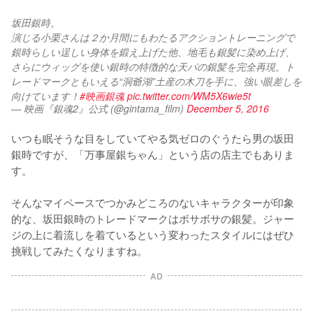
坂田銀時。
演じる小栗さんは２か月間にもわたるアクショントレーニングで
銀時らしい逞しい身体を鍛え上げた他、地毛も銀髪に染め上げ、
さらにウィッグを使い銀時の特徴的な天パの銀髪を完全再現。ト
レードマークともいえる“洞爺湖”土産の木刀を手に、強い眼差しを
向けています！
#映画銀魂
pic.twitter.com/WM5X6wie5t
— 映画『銀魂2』公式 (@gintama_film)
December 5, 2016
いつも眠そうな目をしていてやる気ゼロのぐうたら男の坂田
銀時ですが、「万事屋銀ちゃん」という店の店主でもありま
す。

そんなマイペースでつかみどころのないキャラクターが印象
的な、坂田銀時のトレードマークはボサボサの銀髪。ジャー
ジの上に着流しを着ているという変わったスタイルにはぜひ
挑戦してみたくなりますね。
AD