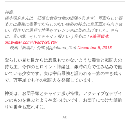
神楽。
橋本環奈さんは、旺盛な食欲は他の追随を許さず、可愛らしい容
姿とは裏腹に毒舌でだらしのない性格の神楽に真正面から向き合
い、役作りの過程で地毛をオレンジ色に染め上げました。さら
に、青い瞳、そしてチャイナ服という容姿に！
#映画銀魂
pic.twitter.com/VVsdW9EY0v
— 映画『銀魂2』公式 (@gintama_film)
December 5, 2016
愛らしい見た目からは想像もつかないような毒舌と戦闘力の
持ち主、今作のヒロイン・神楽は、銀時の店で住み込みで働
いている少女です。実は宇宙最強と謳われる一族の生き残り
で、万事屋でもその戦闘力を発揮しています。

神楽は、お団子頭とチャイナ服が特徴。アクティブなデザイ
ンのものを選ぶとより神楽っぽいです。お団子につけた髪飾
りや番傘も忘れずに。
AD