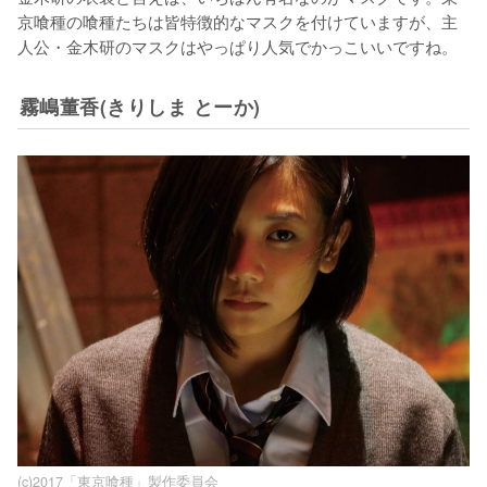
京喰種の喰種たちは皆特徴的なマスクを付けていますが、主
人公・金木研のマスクはやっぱり人気でかっこいいですね。
霧嶋董香(きりしま とーか)
(c)2017「東京喰種」製作委員会