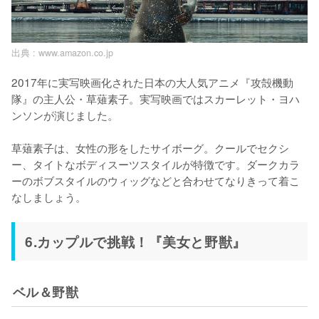
出典 :
www.amazon.co.jp
2017年に実写映画化された日本の大人気アニメ『攻殻機動
隊』の主人公・草薙素子。実写映画ではスカーレット・ヨハ
ンソンが演じました。

草薙素子は、女性の形をしたサイボーグ。クールでセクシ
ー、タイトなボディスーツスタイルが特徴です。ダークカラ
ーのボブスタイルのウィッグなどと合わせてなりきって着こ
なしましょう。
6.カップルで挑戦！『美女と野獣』
ベル＆野獣