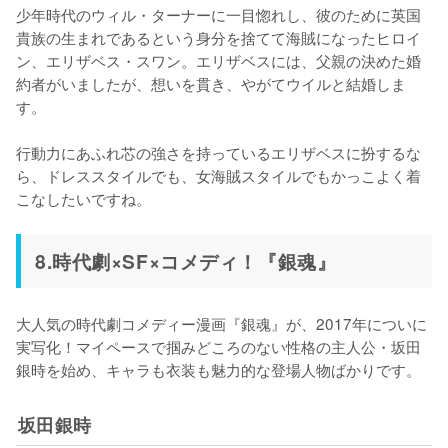
少年時代のウィル・ターナーに一目惚れし、彼のために英国
貴族の生まれであるという身分を捨てて海賊になったヒロイ
ン、エリザベス・スワン。エリザベスには、父親の決めた婚
約者がいましたが、想いを貫き、やがてウイルと結婚しま
す。

行動力にあふれ芯の強さを持っているエリザベスに扮するな
ら、ドレススタイルでも、女海賊スタイルでもかっこよく着
こなしたいですね。
8.時代劇×SF×コメディ！『銀魂』
大人気の時代劇コメディー漫画『銀魂』が、2017年についに
実写化！マイペースで掴みどころのない性格の主人公・坂田
銀時を始め、キャラも衣装も魅力的な登場人物ばかりです。
坂田銀時