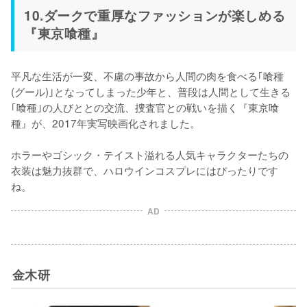
10.ダークで重厚なファッションが楽しめる
『東京喰種』
平凡な生活が一変、不慮の事故から人間の肉を食べる｢喰種
(グール)｣となってしまった少年と、普段は人間として生きる
｢喰種｣の人びととの交流、捜査官との戦いを描く『東京喰
種』が、2017年実写映画化されました。

ホラーやゴシック・テイスト溢れる人気キャラクターたちの
衣装は魅力抜群で、ハロウインコスプレにはぴったりです
ね。
AD
金木研