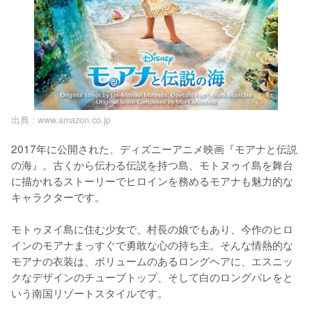
出典 :
www.amazon.co.jp
2017年に公開された、ディズニーアニメ映画『モアナと伝説
の海』。古くから伝わる伝説を持つ島、モトヌゥイ島を舞台
に描かれるストーリーでヒロインを務めるモアナも魅力的な
キャラクターです。

モトゥヌイ島に住む少女で、村長の娘でもあり、今作のヒロ
インのモアナまっすぐで勇敢な心の持ち主。そんな情熱的な
モアナの衣装は、ボリュームのあるロングヘアに、エスニッ
クなデザインのチューブトップ、そして白のロングパレをと
いう南国リゾートスタイルです。
