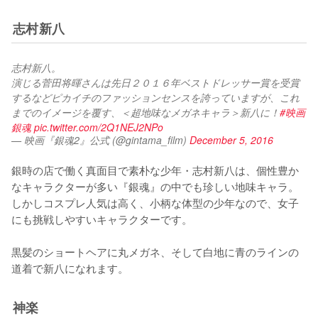
志村新八
志村新八。
演じる菅田将暉さんは先日２０１６年ベストドレッサー賞を受賞
するなどピカイチのファッションセンスを誇っていますが、これ
までのイメージを覆す、＜超地味なメガネキャラ＞新八に！
#映画
銀魂
pic.twitter.com/2Q1NEJ2NPo
— 映画『銀魂2』公式 (@gintama_film)
December 5, 2016
銀時の店で働く真面目で素朴な少年・志村新八は、個性豊か
なキャラクターが多い『銀魂』の中でも珍しい地味キャラ。
しかしコスプレ人気は高く、小柄な体型の少年なので、女子
にも挑戦しやすいキャラクターです。

黒髪のショートヘアに丸メガネ、そして白地に青のラインの
道着で新八になれます。
神楽