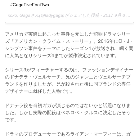
#GagaFiveFootTwo
xoxo, Gagaさん(@ladygaga)がシェアした投稿 -
2017 9月 8 10:38午前 PDT
アメリカで実際に起こった事件を元にした犯罪ドラマシリー
ズ「アメリカン・クライム・ストーリー」。2016年にO・J・
シンプソン事件をテーマにしたシーズン1が放送され、瞬く間
に人気となりシリーズ4までが製作決定されています。

シリーズ3がフィーチャーするのは、ファッションデザイナー
のドナテラ・ヴェルサーチ。兄のジャンニとヴェルサーチブ
ランドを作りましたが、兄が殺された後に同ブランドの専任
デザイナーに就任した人物です。

ドナテラ役を当初ガガが演じるのではないかと話題になりま
した。しかし実際の配役はペネロペ・クルスに決定したそう
です。

ドラマのプロデューサーであるライアン・マーフィーは、ガ