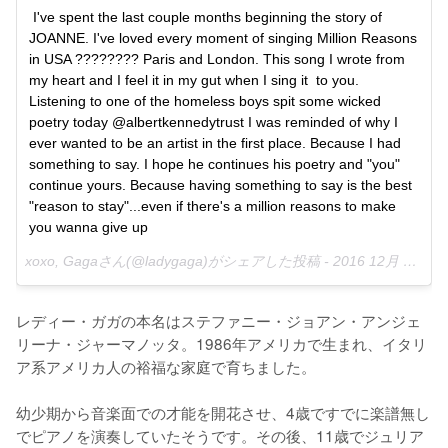
I've spent the last couple months beginning the story of 
JOANNE. I've loved every moment of singing Million Reasons 
in USA ???????? Paris and London. This song I wrote from 
my heart and I feel it in my gut when I sing it  to you. 
Listening to one of the homeless boys spit some wicked 
poetry today @albertkennedytrust I was reminded of why I 
ever wanted to be an artist in the first place. Because I had 
something to say. I hope he continues his poetry and "you" 
continue yours. Because having something to say is the best 
"reason to stay"...even if there's a million reasons to make 
you wanna give up
xoxo, Gagaさん(@ladygaga)がシェアした投稿 -
2016 12月 7 5:04午後 PST
レディー・ガガの本名はステファニー・ジョアン・アンジェ
リーナ・ジャーマノッタ。1986年アメリカで生まれ、イタリ
ア系アメリカ人の裕福な家庭で育ちました。

幼少期から音楽面での才能を開花させ、4歳ですでに楽譜無し
でピアノを演奏していたそうです。その後、11歳でジュリア