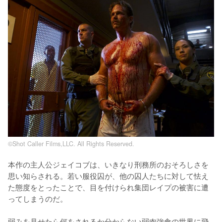
©Shot Caller Films,LLC. All Rights Reserved.
本作の主人公ジェイコブは、いきなり刑務所のおそろしさを
思い知らされる。若い服役囚が、他の囚人たちに対して怯え
た態度をとったことで、目を付けられ集団レイプの被害に遭
ってしまうのだ。

弱みを見せたら何をされるか分からない弱肉強食の世界に飛