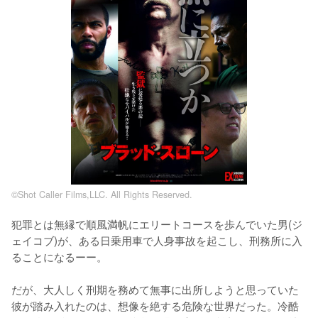
©Shot Caller Films,LLC. All Rights Reserved.
犯罪とは無縁で順風満帆にエリートコースを歩んでいた男(ジ
ェイコブ)が、ある日乗用車で人身事故を起こし、刑務所に入
ることになるーー。

だが、大人しく刑期を務めて無事に出所しようと思っていた
彼が踏み入れたのは、想像を絶する危険な世界だった。冷酷