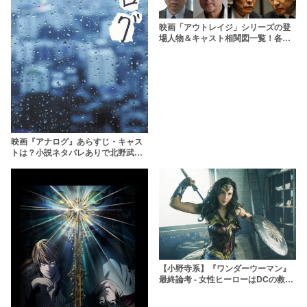
映画「アウトレイジ」シリーズの登
場人物＆キャスト相関図一覧！各組
の抗争の模様を一挙に振り返る
映画『アナログ』あらすじ・キャス
トは？小説ネタバレありで北野武の
新境地を解説！
【小野寺系】『ワンダーウーマン』
最終論考 - 女性ヒーローはDCの救世
主となった