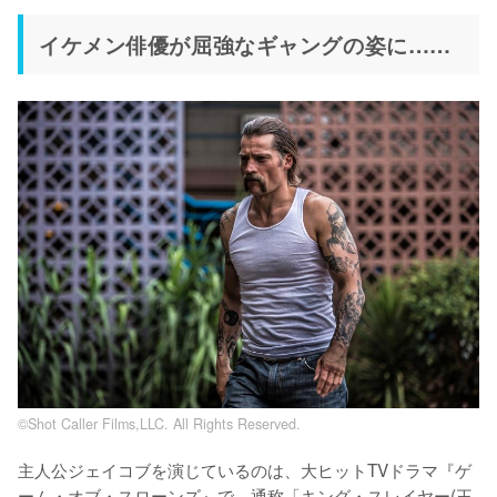
イケメン俳優が屈強なギャングの姿に……
©Shot Caller Films,LLC. All Rights Reserved.
主人公ジェイコブを演じているのは、大ヒットTVドラマ『ゲ
ーム・オブ・スローンズ』で、通称「キング・スレイヤー(王