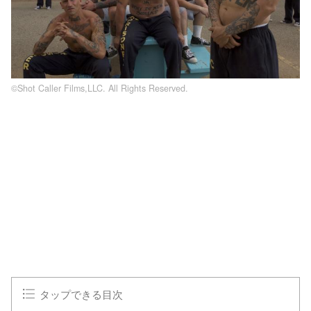
©Shot Caller Films,LLC. All Rights Reserved.
タップできる目次