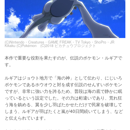
(C)Nintendo・Creatures・GAME FREAK・TV Tokyo・ShoPro・JR
Kikaku (C)Pokémon (C)2018 ピカチュウプロジェクト
本作で重要な役割を果たすのが、伝説のポケモン・ルギアで
す。

ルギアはジョウト地方で「海の神」として伝わり、にじいろ
ポケモンであるホウオウと対を成す伝説のせんすいポケモン
ですが、非常に強い力を誇るため、普段は海の底で静かに眠
っているという設定でした。その力は桁違いであり、荒れ狂
う海を鎮める、翼を少し羽ばたかせただけで民家を破壊して
しまう、ルギアが羽ばたくと嵐が40日間続いてしまう、など
と伝えられています。
