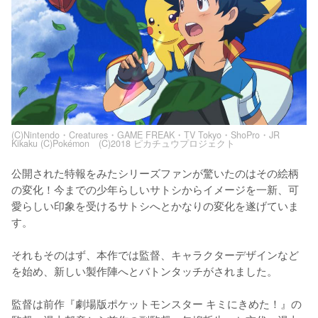
(C)Nintendo・Creatures・GAME FREAK・TV Tokyo・ShoPro・JR
Kikaku (C)Pokémon (C)2018 ピカチュウプロジェクト
公開された特報をみたシリーズファンが驚いたのはその絵柄
の変化！今までの少年らしいサトシからイメージを一新、可
愛らしい印象を受けるサトシへとかなりの変化を遂げていま
す。

それもそのはず、本作では監督、キャラクターデザインなど
を始め、新しい製作陣へとバトンタッチがされました。

監督は前作『劇場版ポケットモンスター キミにきめた！』の