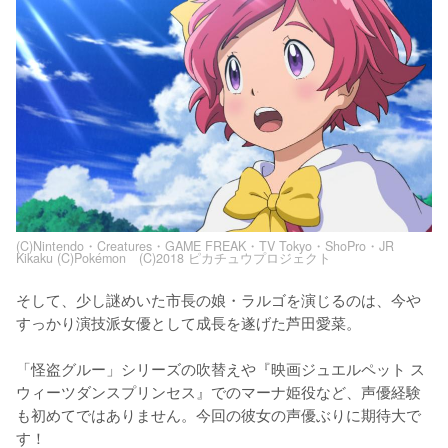
(C)Nintendo・Creatures・GAME FREAK・TV Tokyo・ShoPro・JR
Kikaku (C)Pokémon (C)2018 ピカチュウプロジェクト
そして、少し謎めいた市長の娘・ラルゴを演じるのは、今や
すっかり演技派女優として成長を遂げた芦田愛菜。

「怪盗グルー」シリーズの吹替えや『映画ジュエルペット ス
ウィーツダンスプリンセス』でのマーナ姫役など、声優経験
も初めてではありません。今回の彼女の声優ぶりに期待大で
す！