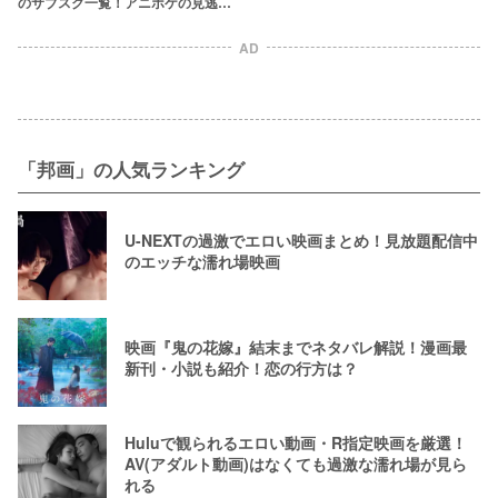
のサブスク一覧！アニポケの見逃し
動画はどこで観られる？
AD
「邦画」の人気ランキング
U-NEXTの過激でエロい映画まとめ！見放題配信中
のエッチな濡れ場映画
映画『鬼の花嫁』結末までネタバレ解説！漫画最
新刊・小説も紹介！恋の行方は？
Huluで観られるエロい動画・R指定映画を厳選！
AV(アダルト動画)はなくても過激な濡れ場が見ら
れる