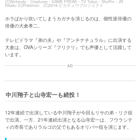
(C)Nintendo・Creatures・GAME FREAK・TV Tokyo・ShoPro・JR
Kikaku (C)Pokémon (C)2018 ピカチュウプロジェクト
ホラばかり吹いてしまうカガチを演じるのは、個性派俳優の
俳優の大倉孝二。

テレビドラマ『弟の夫』や『アンチナチュラル』に出演する
大倉は、OVAシリーズ『フリクリ』でも声優として活躍して
います。
AD
中川翔子と山寺宏一も続投！
12年連続で出演している中川翔子が今回もリサの弟・リク役
で出演。一方、21年連続出演となる山寺宏一は、フウラシテ
ィの市長でありラルゴの父でもあるオリバー役を演じます。