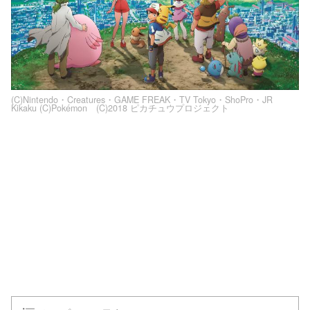
(C)Nintendo・Creatures・GAME FREAK・TV Tokyo・ShoPro・JR
Kikaku (C)Pokémon (C)2018 ピカチュウプロジェクト