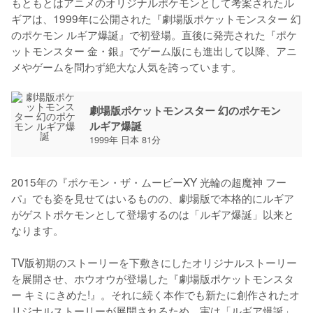
もともとはアニメのオリジナルポケモンとして考案されたル
ギアは、1999年に公開された『劇場版ポケットモンスター 幻
のポケモン ルギア爆誕』で初登場。直後に発売された『ポケ
ットモンスター 金・銀』でゲーム版にも進出して以降、アニ
メやゲームを問わず絶大な人気を誇っています。
劇場版ポケットモンスター 幻のポケモン
ルギア爆誕
1999年 日本 81分
2015年の『ポケモン・ザ・ムービーXY 光輪の超魔神 フー
パ』でも姿を見せてはいるものの、劇場版で本格的にルギア
がゲストポケモンとして登場するのは「ルギア爆誕」以来と
なります。

TV版初期のストーリーを下敷きにしたオリジナルストーリー
を展開させ、ホウオウが登場した『劇場版ポケットモンスタ
ー キミにきめた!』。それに続く本作でも新たに創作されたオ
リジナルストーリーが展開されるため、実は「ルギア爆誕」