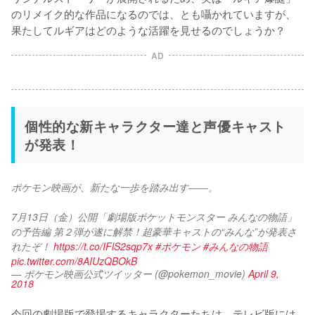
のリメイク的な作品になるのでは、とも囁かれていますが、
果たしてルギアはどのような活躍を見せるのでしょうか？
AD
個性的な新キャラクター達と声優キャスト
が発表！
ポケモン映画が、新たな一歩を踏み出す――。
7月13日（金）公開「劇場版ポケットモンスター みんなの物語」
の予告編 第２弾が遂に解禁！超豪華キャストの“みんな”が発表さ
れたぞ！ 
https://t.co/IFlS2sqp7x
#ポケモン
#みんなの物語
pic.twitter.com/8AIUzQBOkB
— ポケモン映画公式ツイッター (@pokemon_movie)
April 9,
2018
今回の劇場版で登場するキャラクターたちは、テレビ版には