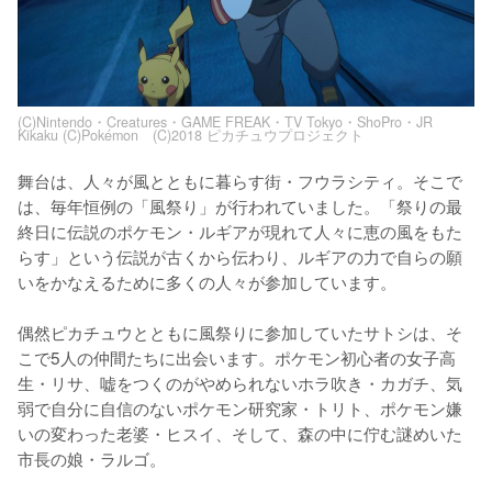
(C)Nintendo・Creatures・GAME FREAK・TV Tokyo・ShoPro・JR
Kikaku (C)Pokémon (C)2018 ピカチュウプロジェクト
舞台は、人々が風とともに暮らす街・フウラシティ。そこで
は、毎年恒例の「風祭り」が行われていました。「祭りの最
終日に伝説のポケモン・ルギアが現れて人々に恵の風をもた
らす」という伝説が古くから伝わり、ルギアの力で自らの願
いをかなえるために多くの人々が参加しています。

偶然ピカチュウとともに風祭りに参加していたサトシは、そ
こで5人の仲間たちに出会います。ポケモン初心者の女子高
生・リサ、嘘をつくのがやめられないホラ吹き・カガチ、気
弱で自分に自信のないポケモン研究家・トリト、ポケモン嫌
いの変わった老婆・ヒスイ、そして、森の中に佇む謎めいた
市長の娘・ラルゴ。
