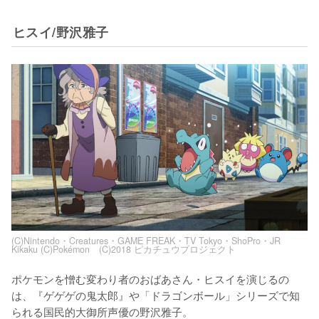
ヒスイ/野沢雅子
(C)Nintendo・Creatures・GAME FREAK・TV Tokyo・ShoPro・JR
Kikaku (C)Pokémon (C)2018 ピカチュウプロジェクト
ポケモンを憎む変わり者のおばあさん・ヒスイを演じるの
は、『ゲゲゲの鬼太郎』や「ドラゴンボール」シリーズで知
られる国民的大御所声優の野沢雅子。
