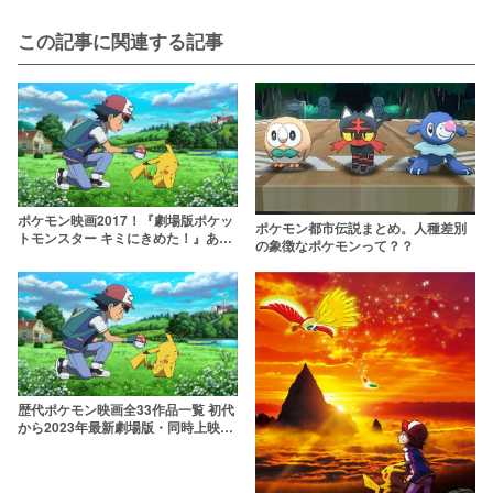
この記事に関連する記事
ポケモン映画2017！『劇場版ポケッ
ポケモン都市伝説まとめ。人種差別
トモンスター キミにきめた！』あら
の象徴なポケモンって？？
すじ声優紹介
歴代ポケモン映画全33作品一覧 初代
から2023年最新劇場版・同時上映ま
で網羅