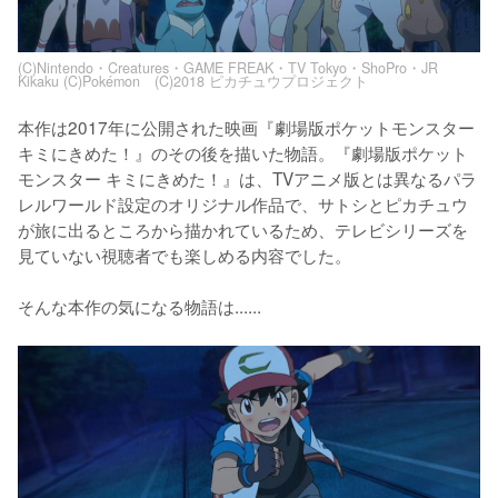
(C)Nintendo・Creatures・GAME FREAK・TV Tokyo・ShoPro・JR
Kikaku (C)Pokémon (C)2018 ピカチュウプロジェクト
本作は2017年に公開された映画『劇場版ポケットモンスター 
キミにきめた！』のその後を描いた物語。『劇場版ポケット
モンスター キミにきめた！』は、TVアニメ版とは異なるパラ
レルワールド設定のオリジナル作品で、サトシとピカチュウ
が旅に出るところから描かれているため、テレビシリーズを
見ていない視聴者でも楽しめる内容でした。

そんな本作の気になる物語は......