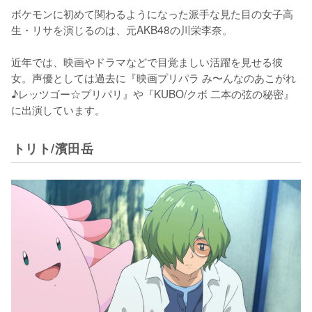
ボケモンに初めて関わるようになった派手な見た目の女子高
生・リサを演じるのは、元AKB48の川栄李奈。

近年では、映画やドラマなどで目覚ましい活躍を見せる彼
女。声優としては過去に『映画プリパラ み〜んなのあこがれ
♪レッツゴー☆プリパリ』や『KUBO/クボ 二本の弦の秘密』
に出演しています。
トリト/濱田岳