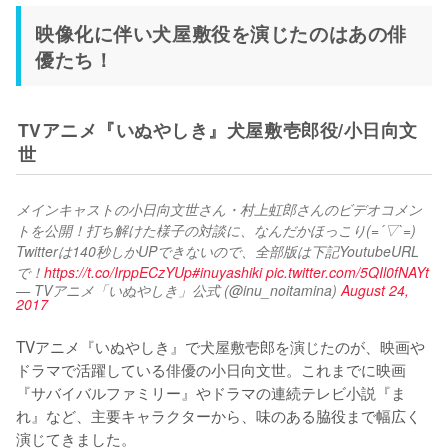
映像化に伴い犬屋敷役を演じたのはあの俳
優たち！
TVアニメ『いぬやしき』犬屋敷壱郎役/小日向文
世
メインキャストの小日向文世さん・村上虹郎さんのビデオコメン
トを公開！打ち解けた様子の対談に、なんだかほっこり(=´▽`=)
Twitterは140秒しかUPできないので、全部版は下記YoutubeURL
で！
https://t.co/IrppECzYUp
#inuyashiki
pic.twitter.com/5QIl0fNAYt
— TVアニメ「いぬやしき」公式 (@inu_noitamina)
August 24,
2017
TVアニメ『いぬやしき』で犬屋敷壱郎を演じたのが、映画や
ドラマで活躍している俳優の小日向文世。これまでに映画
『サバイバルファミリー』やドラマの連続テレビ小説『ま
れ』など、主要キャラクターから、味のある脇役まで幅広く
演じてきました。
