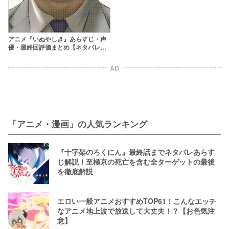
アニメ『いぬやしき』あらすじ・声
優・最終回評価まとめ【ネタバレ注
意】
AD
「アニメ・漫画」の人気ランキング
『十字架のろくにん』最終話までネタバレあらす
じ解説！至極京の死亡を含む全ターゲットの最後
を徹底解説
エロい一般アニメおすすめTOP61！こんなエッチ
なアニメ地上波で放送して大丈夫！？【お色気注
意】