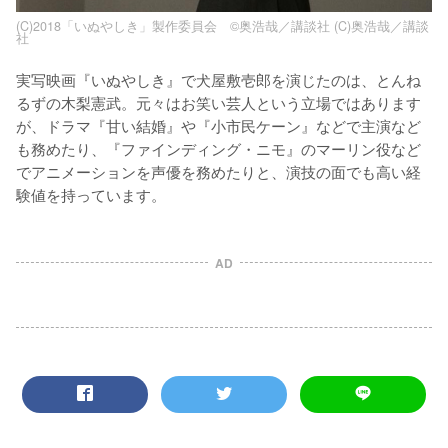
(C)2018「いぬやしき」製作委員会 ©奥浩哉／講談社 (C)奥浩哉／講談
社
実写映画『いぬやしき』で犬屋敷壱郎を演じたのは、とんね
るずの木梨憲武。元々はお笑い芸人という立場ではあります
が、ドラマ『甘い結婚』や『小市民ケーン』などで主演など
も務めたり、『ファインディング・ニモ』のマーリン役など
でアニメーションを声優を務めたりと、演技の面でも高い経
験値を持っています。
AD