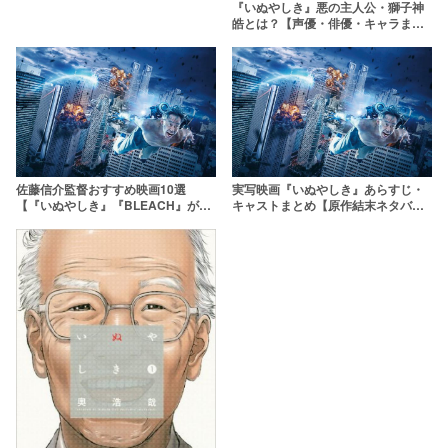
『いぬやしき』悪の主人公・獅子神
皓とは？【声優・俳優・キャラまと
め】
佐藤信介監督おすすめ映画10選
実写映画『いぬやしき』あらすじ・
【『いぬやしき』『BLEACH』が公
キャストまとめ【原作結末ネタバレ
開！】
あり】