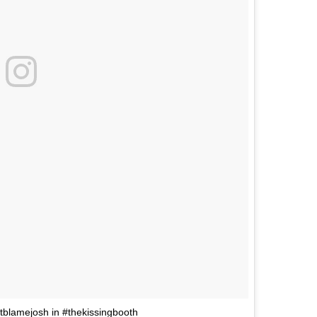
tblamejosh in #thekissingbooth