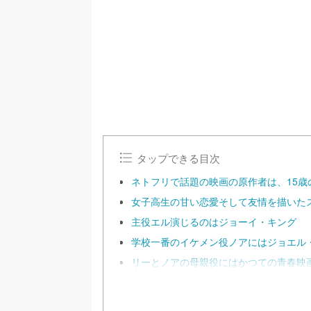
n
m
u
t
e
タップできる目次
ネトフリで話題の映画の原作者は、15歳
女子高生の甘い恋愛そして友情を描いた
主役エル演じるのはジョーイ・キング
学校一番のイケメン役ノアにはジョエル
リーとノアの母親役にはかつての青春映