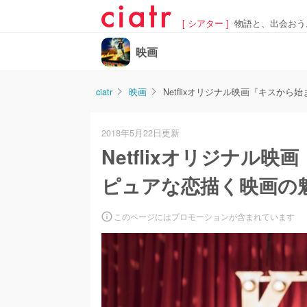
[ シアター ]
物語と、出会おう
映画
ciatr
映画
Netflixオリジナル映画『キス
2018年5月22日更新
Netflixオリジナル
ピュアな恋描く映画の
このページにはプロモーションが含まれています