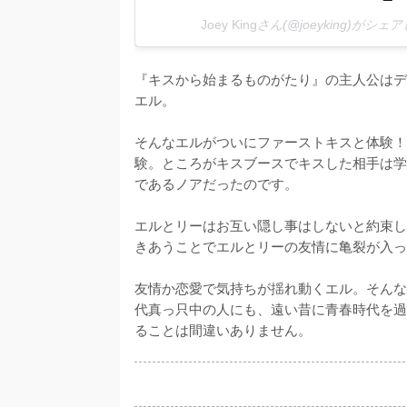
Joey King
さん(@joeyking)がシェ
『キスから始まるものがたり』の主人公はデ
エル。

そんなエルがついにファーストキスと体験！
験。ところがキスブースでキスした相手は学
であるノアだったのです。

エルとリーはお互い隠し事はしないと約束し
きあうことでエルとリーの友情に亀裂が入っ
友情か恋愛で気持ちが揺れ動くエル。そんな
代真っ只中の人にも、遠い昔に青春時代を過
ることは間違いありません。