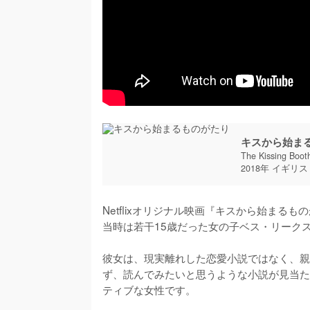
キスから始ま
The Kissing Boot
2018年 イギリス
Netflixオリジナル映画『キスから始ま
当時は若干15歳だった女の子ベス・リークス
彼女は、現実離れした恋愛小説ではなく、親
ず、読んでみたいと思うような小説が見当た
ティブな女性です。
