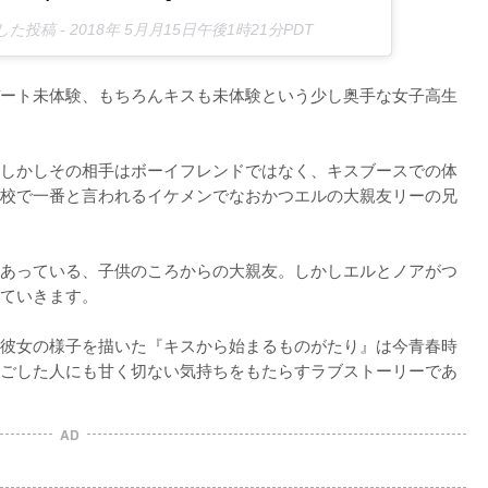
アした投稿 -
2018年 5月月15日午後1時21分PDT
ート未体験、もちろんキスも未体験という少し奥手な女子高生
しかしその相手はボーイフレンドではなく、キスブースでの体
校で一番と言われるイケメンでなおかつエルの大親友リーの兄
あっている、子供のころからの大親友。しかしエルとノアがつ
ていきます。

彼女の様子を描いた『キスから始まるものがたり』は今青春時
ごした人にも甘く切ない気持ちをもたらすラブストーリーであ
AD