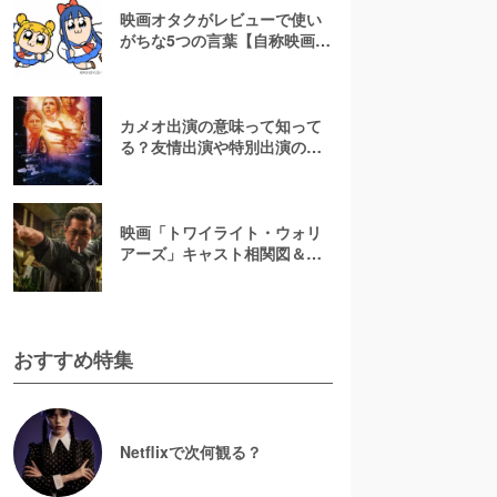
映画オタクがレビューで使い
がちな5つの言葉【自称映画オ
タクが解説】
カメオ出演の意味って知って
る？友情出演や特別出演の違
いとともに解説してみた
映画「トワイライト・ウォリ
アーズ」キャスト相関図＆登
場人物一覧！【決戦！九龍城
砦】
おすすめ特集
Netflixで次何観る？