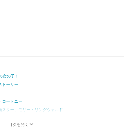
a
d
e
d
:
1
0
0
.
0
0
%
の女の子！
ストーリー
・コートニー
画スター、モリー・リングウォルド
目次を開く