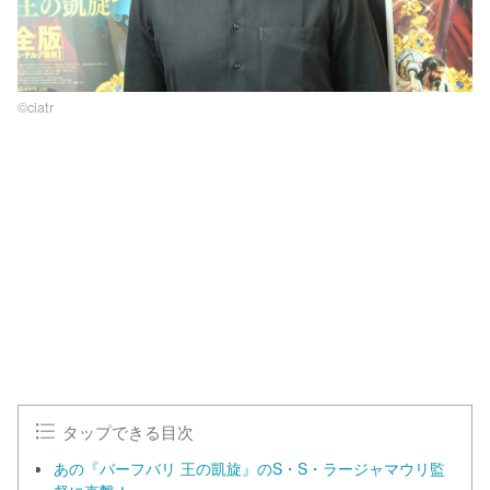
©ciatr
L
o
/
U
a
n
d
m
e
u
d
t
:
e
1
0
0
.
0
0
%
タップできる目次
あの『バーフバリ 王の凱旋』のS・S・ラージャマウリ監