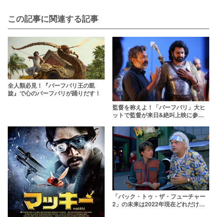
この記事に関連する記事
全人類必見！『バーフバリ王の凱
旋』で心のバーフバリが踊りだす！
監督を称えよ！「バーフバリ」大ヒ
ットで監督が来日&絶叫上映に参加
決定！
「バック・トゥ・ザ・フューチャー
2」の未来は2022年現在どれだけ実
現した？ホバーボードはすでに販売