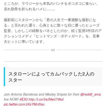
ところが、ラウジーから本気のパンチをボコボコに食らい、
哀れ肋骨を折られるハメに……。

撮影前にスタローンから「君の人生で一番過酷な撮影にな
る」と言われた通り、心身ともに散々な目に遭ったヒューズ
監督。しかしこの経験をバネとしたのか、続く監督3作目のア
クションコメディ『ヒットマンズ・ボディガード』を、見事
大ヒットに導いています。
AD
スタローンによってカムバックした2人の
スター
Join Antonio Banderas and Wesley Snipes for their 
@reddit_ama
live NOW! 
#EX3
http://t.co/04JNwU78kd
pic.twitter.com/zKxYMn5lsu