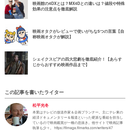
映画館の4DXとは？MX4Dとの違いは？値段や特殊
効果の注意点を徹底解説
映画オタクがレビューで使いがちな5つの言葉【自
称映画オタクが解説】
シェイクスピアの四大悲劇を徹底紹介！【あらす
じからおすすめ映画作品まで】
この記事を書いたライター
松平光冬
本業はテレビの放送作家＆企画プランナー。主にテレ東の
経済ドキュメンタリー＆報道といった硬派な番組を担当し
ているので映画鑑賞が一種の息抜き。他サイトで映画記事
執筆も少々。 https://filmaga.filmarks.com/writers/47