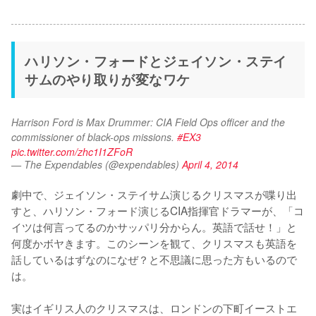
ハリソン・フォードとジェイソン・ステイ
サムのやり取りが変なワケ
Harrison Ford is Max Drummer: CIA Field Ops officer and the 
commissioner of black-ops missions. 
#EX3
pic.twitter.com/zhc1I1ZFoR
— The Expendables (@expendables)
April 4, 2014
劇中で、ジェイソン・ステイサム演じるクリスマスが喋り出
すと、ハリソン・フォード演じるCIA指揮官ドラマーが、「コ
イツは何言ってるのかサッパリ分からん。英語で話せ！」と
何度かボヤきます。このシーンを観て、クリスマスも英語を
話しているはずなのになぜ？と不思議に思った方もいるので
は。

実はイギリス人のクリスマスは、ロンドンの下町イーストエ