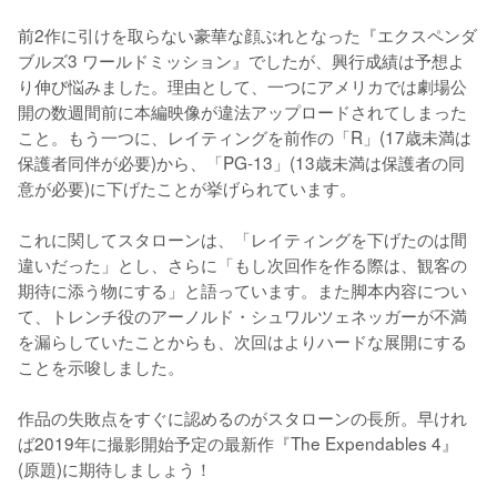
前2作に引けを取らない豪華な顔ぶれとなった『エクスペンダ
ブルズ3 ワールドミッション』でしたが、興行成績は予想よ
り伸び悩みました。理由として、一つにアメリカでは劇場公
開の数週間前に本編映像が違法アップロードされてしまった
こと。もう一つに、レイティングを前作の「R」(17歳未満は
保護者同伴が必要)から、「PG-13」(13歳未満は保護者の同
意が必要)に下げたことが挙げられています。

これに関してスタローンは、「レイティングを下げたのは間
違いだった」とし、さらに「もし次回作を作る際は、観客の
期待に添う物にする」と語っています。また脚本内容につい
て、トレンチ役のアーノルド・シュワルツェネッガーが不満
を漏らしていたことからも、次回はよりハードな展開にする
ことを示唆しました。

作品の失敗点をすぐに認めるのがスタローンの長所。早けれ
ば2019年に撮影開始予定の最新作『The Expendables 4』
(原題)に期待しましょう！