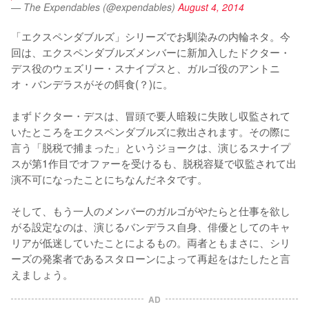
— The Expendables (@expendables)
August 4, 2014
「エクスペンダブルズ」シリーズでお馴染みの内輪ネタ。今
回は、エクスペンダブルズメンバーに新加入したドクター・
デス役のウェズリー・スナイプスと、ガルゴ役のアントニ
オ・バンデラスがその餌食(？)に。

まずドクター・デスは、冒頭で要人暗殺に失敗し収監されて
いたところをエクスペンダブルズに救出されます。その際に
言う「脱税で捕まった」というジョークは、演じるスナイプ
スが第1作目でオファーを受けるも、脱税容疑で収監されて出
演不可になったことにちなんだネタです。

そして、もう一人のメンバーのガルゴがやたらと仕事を欲し
がる設定なのは、演じるバンデラス自身、俳優としてのキャ
リアが低迷していたことによるもの。両者ともまさに、シリ
ーズの発案者であるスタローンによって再起をはたしたと言
えましょう。
AD