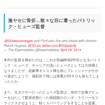
激ヤセに骨折…散々な目に遭ったパトリッ
ク・ヒューズ監督
.
@Schwarzenegger
 and Ford plan the next attack with director 
Patrick Hughes. 
#EX3
pic.twitter.com/WV4jaxkrAy
— The Expendables (@expendables)
April 29, 2014
本作の監督を務めたのは、これが長編映画2作目となるパトリ
ック・ヒューズ。キャリアの浅いヒューズとしては大抜擢と
なりましたが、超豪華キャスト陣を前にプレッシャーがかか
り過ぎたようで、撮影終了時には体重が25キロも落ちてしま
ったとか。

また、元ボクサーだったヒューズ監督は、本作で女優デビュ
ーをはたして緊張状態だった格闘家のロンダ・ラウジーをリ
ラックスさせようと、軽くスパーリングをすることを提案。