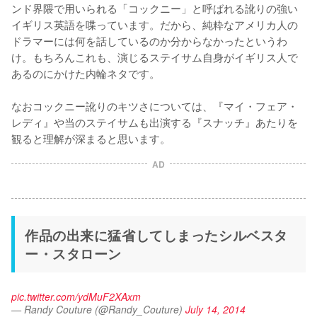
ンド界隈で用いられる「コックニー」と呼ばれる訛りの強い
イギリス英語を喋っています。だから、純粋なアメリカ人の
ドラマーには何を話しているのか分からなかったというわ
け。もちろんこれも、演じるステイサム自身がイギリス人で
あるのにかけた内輪ネタです。

なおコックニー訛りのキツさについては、『マイ・フェア・
レディ』や当のステイサムも出演する『スナッチ』あたりを
観ると理解が深まると思います。
AD
作品の出来に猛省してしまったシルベスタ
ー・スタローン
pic.twitter.com/ydMuF2XAxm
— Randy Couture (@Randy_Couture)
July 14, 2014