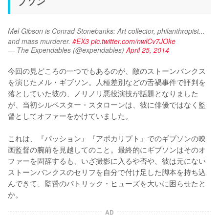
ブソン
Mel Gibson is Conrad Stonebanks: Art collector, philanthropist... 
and mass murderer. 
#EX3
pic.twitter.com/nwlCv7JOke
— The Expendables (@expendables)
April 25, 2014
今回の見どころの一つでもあるのが、敵のストーンバンクス
を演じたメル・ギブソン。人種差別などの舌禍事件で評判を
落としていた彼の、ノリノリ悪役演技が話題となりました
が、当初シルベスター・スタローンは、彼に俳優ではなく監
督としてオファーをかけていました。

これは、『パッション』『アポカリプト』でのギブソンの映
画監督の腕前を見越してのこと。最終的にギブソンはそのオ
ファーを固辞するも、いざ撮影に入るや否や、彼は元にない
ストーンバンクスのセリフを自分で付け足した脚本を持ち込
んできて、監督のパトリック・ヒューズを大いに困らせたと
か。
AD