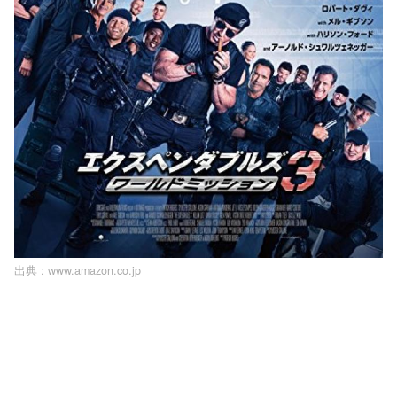
出典 :
www.amazon.co.jp