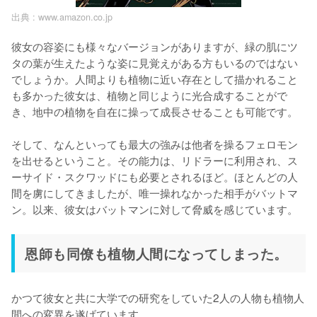
出典 :
www.amazon.co.jp
彼女の容姿にも様々なバージョンがありますが、緑の肌にツ
タの葉が生えたような姿に見覚えがある方もいるのではない
でしょうか。人間よりも植物に近い存在として描かれること
も多かった彼女は、植物と同じように光合成することがで
き、地中の植物を自在に操って成長させることも可能です。

そして、なんといっても最大の強みは他者を操るフェロモン
を出せるということ。その能力は、リドラーに利用され、ス
ーサイド・スクワッドにも必要とされるほど。ほとんどの人
間を虜にしてきましたが、唯一操れなかった相手がバットマ
ン。以来、彼女はバットマンに対して脅威を感じています。
恩師も同僚も植物人間になってしまった。
かつて彼女と共に大学での研究をしていた2人の人物も植物人
間への変異を遂げています。
