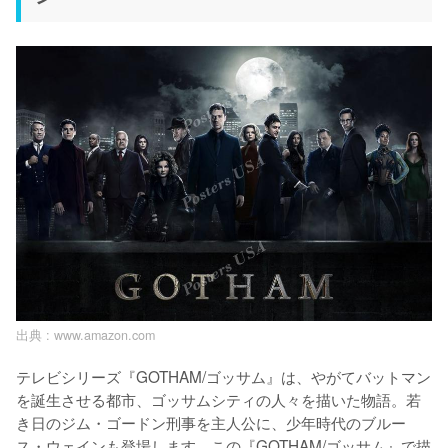
出典 :
www.amazon.com
テレビシリーズ『GOTHAM/ゴッサム』は、やがてバットマン
を誕生させる都市、ゴッサムシティの人々を描いた物語。若
き日のジム・ゴードン刑事を主人公に、少年時代のブルー
ス・ウェインも登場します。この『GOTHAM/ゴッサム』で描