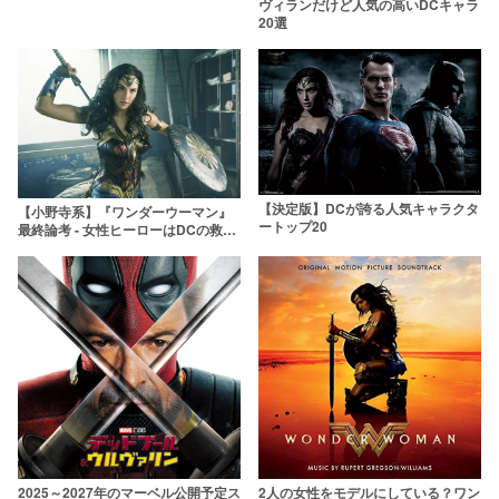
ヴィランだけど人気の高いDCキャラ
20選
【決定版】DCが誇る人気キャラクタ
【小野寺系】『ワンダーウーマン』
ートップ20
最終論考 - 女性ヒーローはDCの救世
主となった
2025～2027年のマーベル公開予定ス
2人の女性をモデルにしている？ワン