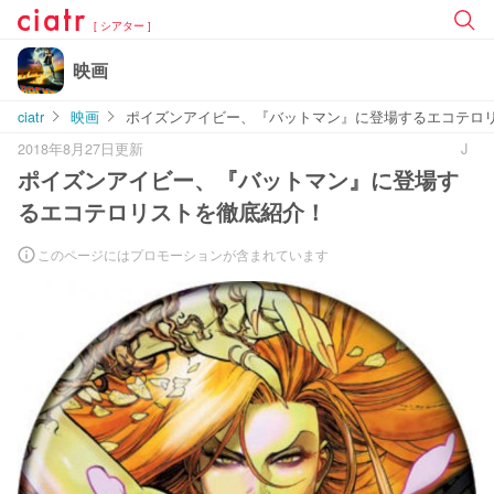
[ シアター ]
映画
ciatr
映画
ポイズンアイビー、『バットマン』に登場するエコテロ
2018年8月27日更新
J
ポイズンアイビー、『バットマン』に登場す
るエコテロリストを徹底紹介！
このページにはプロモーションが含まれています