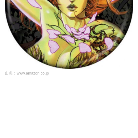
出典 :
www.amazon.co.jp