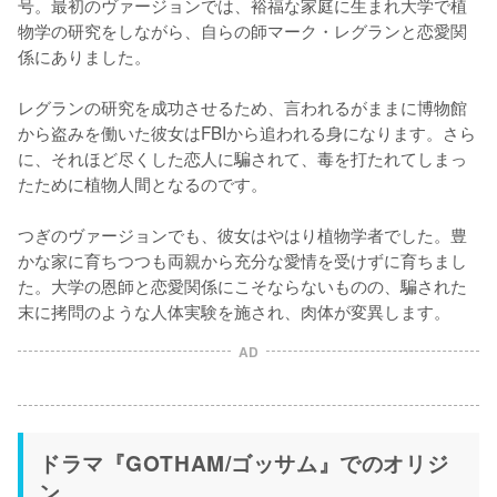
号。最初のヴァージョンでは、裕福な家庭に生まれ大学で植
物学の研究をしながら、自らの師マーク・レグランと恋愛関
係にありました。

レグランの研究を成功させるため、言われるがままに博物館
から盗みを働いた彼女はFBIから追われる身になります。さら
に、それほど尽くした恋人に騙されて、毒を打たれてしまっ
たために植物人間となるのです。

つぎのヴァージョンでも、彼女はやはり植物学者でした。豊
かな家に育ちつつも両親から充分な愛情を受けずに育ちまし
た。大学の恩師と恋愛関係にこそならないものの、騙された
末に拷問のような人体実験を施され、肉体が変異します。
AD
ドラマ『GOTHAM/ゴッサム』でのオリジ
ン