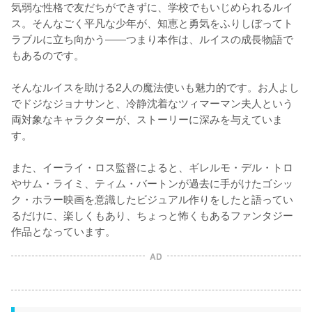
気弱な性格で友だちができずに、学校でもいじめられるルイ
ス。そんなごく平凡な少年が、知恵と勇気をふりしぼってト
ラブルに立ち向かう――つまり本作は、ルイスの成長物語で
もあるのです。

そんなルイスを助ける2人の魔法使いも魅力的です。お人よし
でドジなジョナサンと、冷静沈着なツィマーマン夫人という
両対象なキャラクターが、ストーリーに深みを与えていま
す。

また、イーライ・ロス監督によると、ギレルモ・デル・トロ
やサム・ライミ、ティム・バートンが過去に手がけたゴシッ
ク・ホラー映画を意識したビジュアル作りをしたと語ってい
るだけに、楽しくもあり、ちょっと怖くもあるファンタジー
作品となっています。
AD