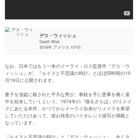
デス・ウィッシュ
Death Wish
2018年 アメリカ 107分
なお、日本ではもう一本のイーライ・ロス監督作『デス・ウ
ィッシュ』が、『ルイスと不思議の時計』とほぼ同時期の10
月19日に公開されます。

妻子を強盗に殺された平凡な男が、拳銃を手に悪事を働く連
中を始末していくという、1974年の『狼をさらば』のリメイ
クにあたる本作。かつてからイーライ自身がリメイクを希望
していただけあって、彼お得意のバイオレンス描写が満載と
なっています。

『ルイスと不思議の時計』と『デス・ウィッシュ』。全くタ