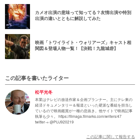
カメオ出演の意味って知ってる？友情出演や特別
出演の違いとともに解説してみた
映画「トワイライト・ウォリアーズ」キャスト相
関図＆登場人物一覧！【決戦！九龍城砦】
この記事を書いたライター
松平光冬
本業はテレビの放送作家＆企画プランナー。主にテレ東の
経済ドキュメンタリー＆報道といった硬派な番組を担当し
ているので映画鑑賞が一種の息抜き。他サイトで映画記事
執筆も少々。 https://filmaga.filmarks.com/writers/47
twitter→ @PUJ920219
この記事に関して報告する