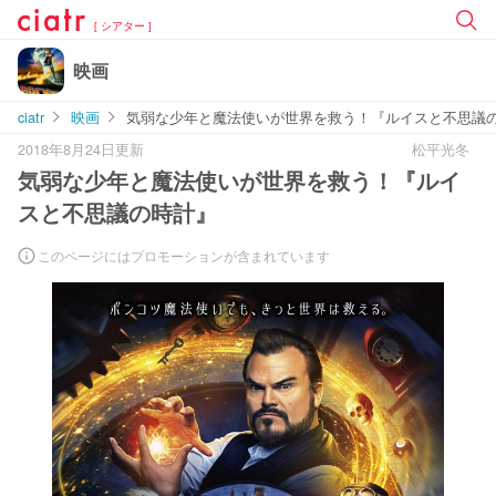
[ シアター ]
映画
ciatr
映画
気弱な少年と魔法使いが世界を救う！『ルイスと不思議
2018年8月24日更新
松平光冬
気弱な少年と魔法使いが世界を救う！『ルイ
スと不思議の時計』
このページにはプロモーションが含まれています