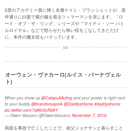
2度のアカデミー賞に輝く名優ケイト・ブランシェットが、原
作通りに白髪で紫の服を着るツィマーマンを演じます。「ロ
ード・オブ・ザ・リング」シリーズや『マイティ・ソー バト
ルロイヤル』などで怒らせたら怖い役をこなしてきただけ
に、本作の魔女役もハマっています。
AD
オーウェン・ヴァカーロ(ルイス・バーナヴェル
ト)
When you show up 
@CatapultActing
 and your poster is right next 
to your buddy 
@brandonsspink
@DaddysHome
#daddyshome
pic.twitter.com/7qMcGcRd8Y
— Owen Vaccaro (@OwenVaccaro)
November 7, 2016
両親を事故で亡くしたことで、叔父ジョナサンと暮らすこと