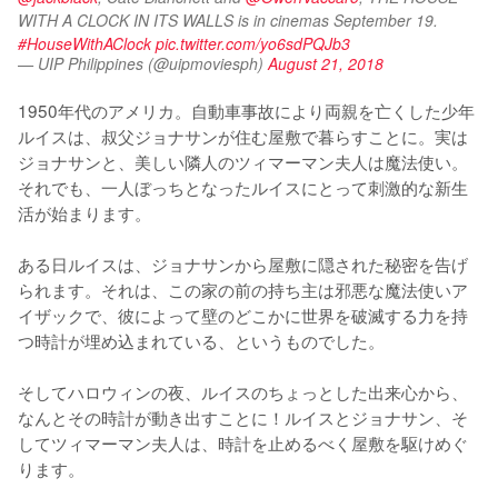
WITH A CLOCK IN ITS WALLS is in cinemas September 19. 
#HouseWithAClock
pic.twitter.com/yo6sdPQJb3
— UIP Philippines (@uipmoviesph)
August 21, 2018
1950年代のアメリカ。自動車事故により両親を亡くした少年
ルイスは、叔父ジョナサンが住む屋敷で暮らすことに。実は
ジョナサンと、美しい隣人のツィマーマン夫人は魔法使い。
それでも、一人ぼっちとなったルイスにとって刺激的な新生
活が始まります。

ある日ルイスは、ジョナサンから屋敷に隠された秘密を告げ
られます。それは、この家の前の持ち主は邪悪な魔法使いア
イザックで、彼によって壁のどこかに世界を破滅する力を持
つ時計が埋め込まれている、というものでした。

そしてハロウィンの夜、ルイスのちょっとした出来心から、
なんとその時計が動き出すことに！ルイスとジョナサン、そ
してツィマーマン夫人は、時計を止めるべく屋敷を駆けめぐ