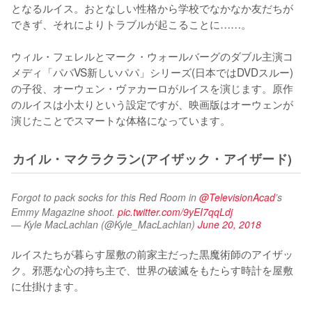
となるルイス。おとなしい性格から学校でなかなか友だちが
できず、それによりトラブルが起こることに……。

ウィル・フェレルとマーク・ウォールバーグのダブル主演コ
メディ「パパVS新しいパパ」シリーズ(日本ではDVDスルー)
の子役、オーウェン・ヴァカーロがルイスを演じます。原作
のルイスは小太りという設定ですが、映画版はオーウェンが
演じたことでスマートな体格になっています。
カイル・マクラクラン(アイザック・アイザード)
Forgot to pack socks for this Red Room in 
@TelevisionAcad
’s 
Emmy Magazine shoot. 
pic.twitter.com/9yEI7qqLdj
— Kyle MacLachlan (@Kyle_MacLachlan)
June 20, 2018
ルイスたちが暮らす屋敷の前家主だった黒魔術師のアイザッ
ク。邪悪な心の持ち主で、世界の破滅をもたらす時計を屋敷
に仕掛けます。
