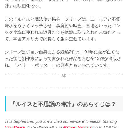
計」の映画化です。

この「ルイスと魔法使い協会」シリーズは、ユーモアと不気
味さをうまくマッチさせ、黒魔術や幽霊、墓場といったゴシ
ック小説に使われる道具たてを絶妙に取り入れた人気作とし
て、本国アメリカでは長らく版を重ねています。

シリーズはジョン自身による続編2作と、91年に彼が亡くな
った後も別作家によって書かれた作品を含む全12作が出版さ
れ、「ハリー・ポッター」の原点ともいわれています。
AD
『ルイスと不思議の時計』のあらすじは？
This September, you are invited somewhere timeless. Starring 
@jackblack
, Cate Blanchett and 
@OwenVaccaro
, THE HOUSE 