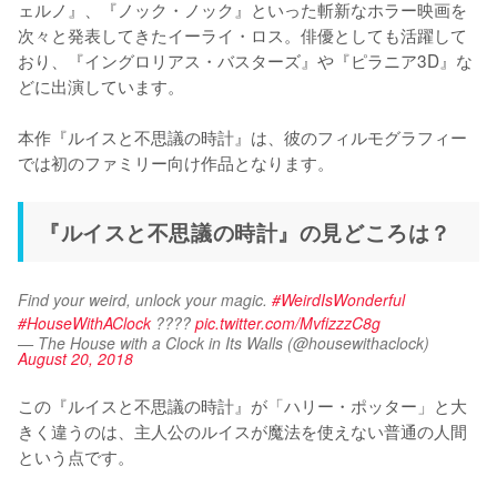
ェルノ』、『ノック・ノック』といった斬新なホラー映画を
次々と発表してきたイーライ・ロス。俳優としても活躍して
おり、『イングロリアス・バスターズ』や『ピラニア3D』な
どに出演しています。

本作『ルイスと不思議の時計』は、彼のフィルモグラフィー
では初のファミリー向け作品となります。
『ルイスと不思議の時計』の見どころは？
Find your weird, unlock your magic. 
#WeirdIsWonderful
#HouseWithAClock
 ????️ 
pic.twitter.com/MvfizzzC8g
— The House with a Clock in Its Walls (@housewithaclock)
August 20, 2018
この『ルイスと不思議の時計』が「ハリー・ポッター」と大
きく違うのは、主人公のルイスが魔法を使えない普通の人間
という点です。
