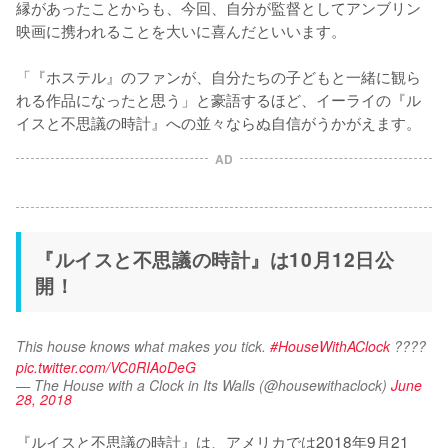
縁があったことからも、今回、自分が監督としてアンブリン
映画に携われることを大いに喜んだといいます。

「『ホステル』のファンが、自分たちの子どもと一緒に観ら
れる作品になったと思う」と豪語するほど、イーライの『ル
イスと不思議の時計』への並々ならぬ自信がうかがえます。
AD
『ルイスと不思議の時計』は10月12日公
開！
This house knows what makes you tick. 
#HouseWithAClock
 ???? 
pic.twitter.com/VC0RIAoDeG
— The House with a Clock in Its Walls (@housewithaclock)
June
28, 2018
『ルイスと不思議の時計』は、アメリカでは2018年9月21