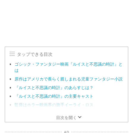
e
1
0
0
.
0
0
%
タップできる目次
ゴシック・ファンタジー映画『ルイスと不思議の時計』と
は
原作はアメリカで長らく親しまれる児童ファンタジー小説
『ルイスと不思議の時計』のあらすじは？
『ルイスと不思議の時計』の主要キャスト
監督はホラー映画界の旗手イーライ・ロス
目次を開く
AD