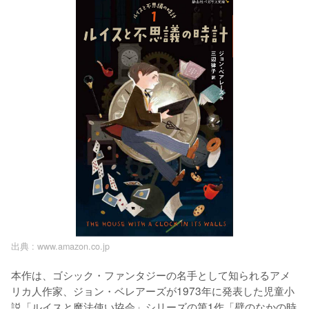
出典 :
www.amazon.co.jp
本作は、ゴシック・ファンタジーの名手として知られるアメ
リカ人作家、ジョン・ベレアーズが1973年に発表した児童小
説「ルイスと魔法使い協会」シリーズの第1作「壁のなかの時