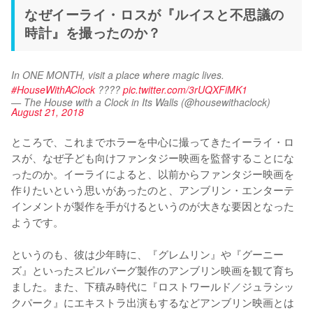
なぜイーライ・ロスが『ルイスと不思議の
時計』を撮ったのか？
In ONE MONTH, visit a place where magic lives. 
#HouseWithAClock
 ????️ 
pic.twitter.com/3rUQXFiMK1
— The House with a Clock in Its Walls (@housewithaclock)
August 21, 2018
ところで、これまでホラーを中心に撮ってきたイーライ・ロ
スが、なぜ子ども向けファンタジー映画を監督することにな
ったのか。イーライによると、以前からファンタジー映画を
作りたいという思いがあったのと、アンブリン・エンターテ
インメントが製作を手がけるというのが大きな要因となった
ようです。

というのも、彼は少年時に、『グレムリン』や『グーニー
ズ』といったスピルバーグ製作のアンブリン映画を観て育ち
ました。また、下積み時代に『ロストワールド／ジュラシッ
クパーク』にエキストラ出演もするなどアンブリン映画とは