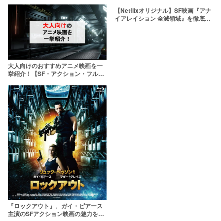
【Netflixオリジナル】SF映画『アナ
イアレイション 全滅領域』を徹底解
説【ネタバレ注意】
大人向けのおすすめアニメ映画を一
挙紹介！【SF・アクション・フル
CG作品】
『ロックアウト』、ガイ・ピアース
主演のSFアクション映画の魅力をネ