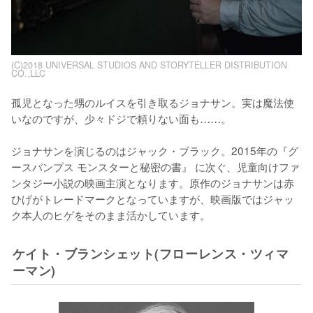
(C)2018 UNIVERSAL STUDIOS AND STORYTELLER DISTRIBUTION
CO.,LLC
孤児となった甥のルイスを引き取るジョナサン。実は魔法使
いなのですが、少々ドジで頼りない面も……。

ジョナサンを演じるのはジャック・ブラック。2015年の『グ
ースバンプス モンスターと秘密の書』 に次ぐ、児童向けファ
ンタジー小説の映画主演となります。原作のジョナサンは赤
ひげがトレードマークとなっていますが、映画版ではジャッ
ク本人のヒゲをそのまま活かしています。
ケイト・ブランシェット(フローレンス・ツィマ
ーマン)