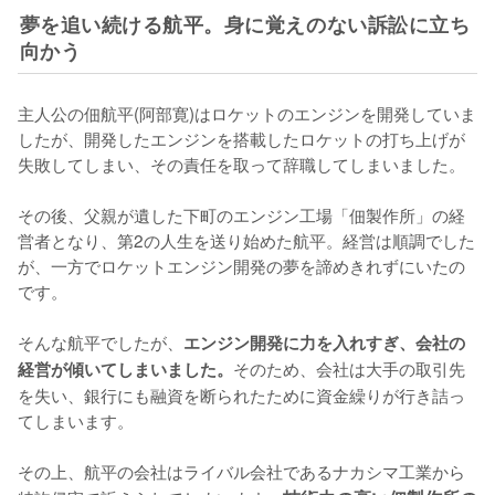
夢を追い続ける航平。身に覚えのない訴訟に立ち
向かう
主人公の佃航平(阿部寛)はロケットのエンジンを開発していま
したが、開発したエンジンを搭載したロケットの打ち上げが
失敗してしまい、その責任を取って辞職してしまいました。

その後、父親が遺した下町のエンジン工場「佃製作所」の経
営者となり、第2の人生を送り始めた航平。経営は順調でした
が、一方でロケットエンジン開発の夢を諦めきれずにいたの
です。

そんな航平でしたが、
エンジン開発に力を入れすぎ、会社の
そのため、会社は大手の取引先
経営が傾いてしまいました。
を失い、銀行にも融資を断られたために資金繰りが行き詰っ
てしまいます。

その上、航平の会社はライバル会社であるナカシマ工業から