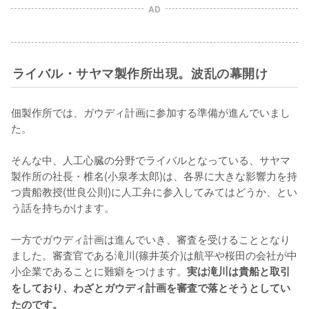
AD
ライバル・サヤマ製作所出現。波乱の幕開け
佃製作所では、ガウディ計画に参加する準備が進んでいまし
た。

そんな中、人工心臓の分野でライバルとなっている、サヤマ
製作所の社長・椎名(小泉孝太郎)は、各界に大きな影響力を持
つ貴船教授(世良公則)に人工弁に参入してみてはどうか、とい
う話を持ちかけます。

一方でガウディ計画は進んでいき、審査を受けることとなり
ました。審査官である滝川(篠井英介)は航平や桜田の会社が中
小企業であることに難癖をつけます。
実は滝川は貴船と取引
をしており、わざとガウディ計画を審査で落とそうとしてい
たのです。