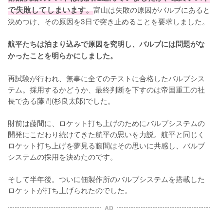
で失敗してしまいます。
富山は失敗の原因がバルブにあると
決めつけ、その原因を3日で突き止めることを要求しました。

航平たちは泊まり込みで原因を究明し、バルブには問題がな
かったことを明らかにしました。
再試験が行われ、無事に全てのテストに合格したバルブシス
テム。採用するかどうか、最終判断を下すのは帝国重工の社
長である藤間(杉良太郎)でした。

財前は藤間に、ロケット打ち上げのためにバルブシステムの
開発にこだわり続けてきた航平の思いを力説。航平と同じく
ロケット打ち上げを夢見る藤間はその思いに共感し、バルブ
システムの採用を決めたのです。

そして半年後。ついに佃製作所のバルブシステムを搭載した
ロケットが打ち上げられたのでした。
AD