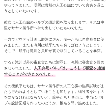
やってきました。咲間は貴船の人工心臓について真実を暴こ
うとしていたのです。

彼女は人工心臓のバルブの設計図を取り出します。それは中
里がサヤマ製作所へ持ち出していたものでした。

一方でガウディ計画は順調に進み、航平たちは再度審査に望
みました。またも滝川は航平たちを突っぱねようとします。
そこで、航平は滝川と貴船が裏で取引していることを暴露。

すると滝川以外の審査官たちは謝罪し、滝川は審査官を辞め
させられました。
人工弁用バルブは、こうして審査を通過
することができたのでした。
その後航平たちは、サヤマ製作所の人工心臓の臨床試験がま
たも行われようとしていることを知ります。犠牲者を出すの
を防がなければならないと、航平たちと咲間は、本当にバル
ブを設計図通り作ったのどうか、椎名を問い詰めました。
