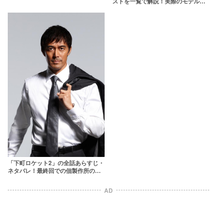
ストを一覧で解説！実際のモデルと
の違いも紹介【NHK】
「下町ロケット2」の全話あらすじ・
ネタバレ！最終回での佃製作所の結
末は？
AD