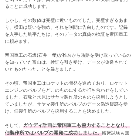
ることに成功します。

しかし、その数値は完璧に近いものでした。完璧すぎるあま
り、横田は疑いを強め、それを咲間に告白したのです。記録
を入手した航平たちは、そのデータの真偽の検証を帝国重工
に頼みます。

帝国重工の石坂(石井一孝)が椎名から賄賂を受け取っているの
を知っていた富山は、検証を引き受け、データが偽造されて
いたものだったことを暴きました。

その頃、帝国重工はロケットの開発を進めており、ロケット
エンジンのバルブをどこのものにするか打ち合わせをしてい
ました。石坂と水原はサヤマ製作所のものを採用しようとし
ていましたが、サヤマ製作所のバルブのデータ偽造疑惑を受
け、佃製作所のバルブを採用することを決めました。

そして、
ガウディ計画に帝国重工も協力することとなり、
佃製作所ではバルブの開発に成功しました。
臨床試験も無