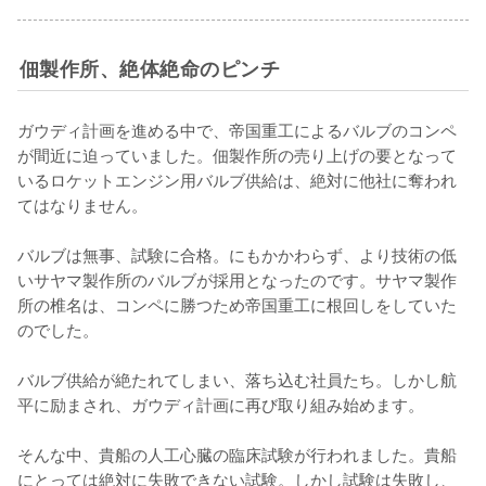
佃製作所、絶体絶命のピンチ
ガウディ計画を進める中で、帝国重工によるバルブのコンペ
が間近に迫っていました。佃製作所の売り上げの要となって
いるロケットエンジン用バルブ供給は、絶対に他社に奪われ
てはなりません。

バルブは無事、試験に合格。にもかかわらず、より技術の低
いサヤマ製作所のバルブが採用となったのです。サヤマ製作
所の椎名は、コンペに勝つため帝国重工に根回しをしていた
のでした。

バルブ供給が絶たれてしまい、落ち込む社員たち。しかし航
平に励まされ、ガウディ計画に再び取り組み始めます。

そんな中、貴船の人工心臓の臨床試験が行われました。貴船
にとっては絶対に失敗できない試験。しかし試験は失敗し、