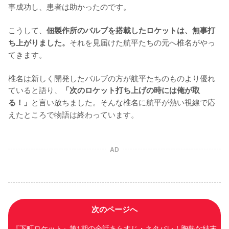
事成功し、患者は助かったのです。

こうして、
佃製作所のバルブを搭載したロケットは、無事打
それを見届けた航平たちの元へ椎名がやっ
ち上がりました。
てきます。

椎名は新しく開発したバルブの方が航平たちのものより優れ
ていると語り、
「次のロケット打ち上げの時には俺が取
と言い放ちました。そんな椎名に航平が熱い視線で応
る！」
えたところで物語は終わっています。
AD
次のページへ
『下町ロケット』第1期の全話あらすじ・ネタバレ！胸熱な結末