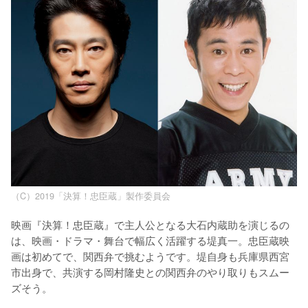
（C）2019「決算！忠臣蔵」製作委員会
映画『決算！忠臣蔵』で主人公となる大石内蔵助を演じるの
は、映画・ドラマ・舞台で幅広く活躍する堤真一。忠臣蔵映
画は初めてで、関西弁で挑むようです。堤自身も兵庫県西宮
市出身で、共演する岡村隆史との関西弁のやり取りもスムー
ズそう。