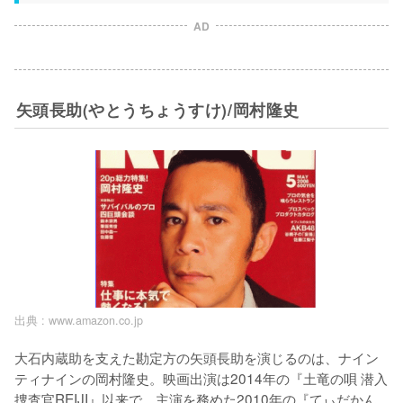
AD
矢頭長助(やとうちょうすけ)/岡村隆史
出典 :
www.amazon.co.jp
大石内蔵助を支えた勘定方の矢頭長助を演じるのは、ナイン
ティナインの岡村隆史。映画出演は2014年の『土竜の唄 潜入
捜査官REIJI』以来で、主演を務めた2010年の『てぃだかん