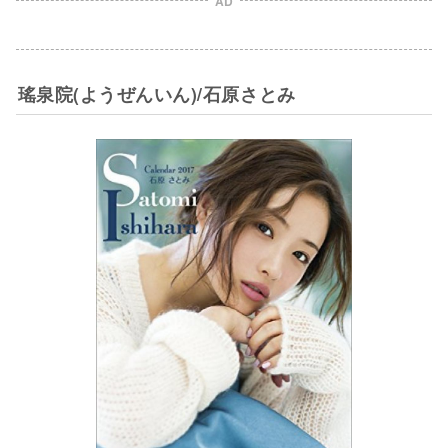
AD
瑤泉院(ようぜんいん)/石原さとみ