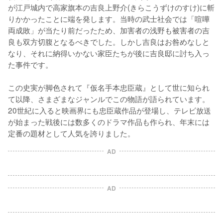
が江戸城内で高家旗本の吉良上野介(きらこうずけのすけ)に斬
りかかったことに端を発します。当時の武士社会では「喧嘩
両成敗」が当たり前だったため、加害者の浅野も被害者の吉
良も双方切腹となるべきでした。しかし吉良はお咎めなしと
なり、それに納得いかない家臣たちが後に吉良邸に討ち入っ
た事件です。

この史実が脚色されて『仮名手本忠臣蔵』として世に知られ
て以降、さまざまなジャンルでこの物語が語られています。
20世紀に入ると映画界にも忠臣蔵作品が登場し、テレビ放送
が始まった戦後には数多くのドラマ作品も作られ、年末には
定番の題材として人気を誇りました。
AD
AD