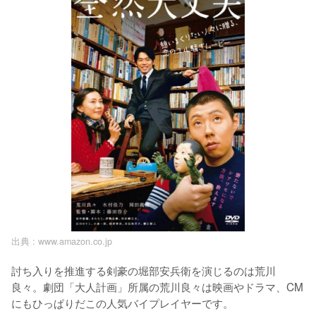
出典 :
www.amazon.co.jp
討ち入りを推進する剣豪の堀部安兵衛を演じるのは荒川
良々。劇団「大人計画」所属の荒川良々は映画やドラマ、CM
にもひっぱりだこの人気バイプレイヤーです。
