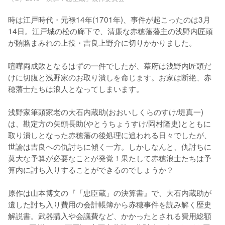
時は江戸時代・元禄14年(1701年)、事件が起こったのは3月
14日。江戸城の松の廊下で、清廉な赤穂藩藩主の浅野内匠頭
が賄賂まみれの上役・吉良上野介に切りかかりました。

喧嘩両成敗となるはずの一件でしたが、幕府は浅野内匠頭だ
けに切腹と浅野家のお取り潰しを命じます。お家は断絶、赤
穂藩士たちは浪人となってしまいます。

浅野家筆頭家老の大石内蔵助(おおいしくらのすけ/堤真一)
は、勘定方の矢頭長助(やとうちょうすけ/岡村隆史)とともに
取り潰しとなった赤穂藩の後処理に追われる日々でしたが、
世論は吉良への仇討ちに傾く一方。しかしなんと、仇討ちに
莫大な予算が必要なことが発覚！果たして赤穂浪士たちは予
算内に討ち入りすることができるのでしょうか？

原作は山本博文の『「忠臣蔵」の決算書』で、大石内蔵助が
遺した討ち入り費用の会計帳簿から赤穂事件を読み解く歴史
解説書。武器購入や会議費など、かかったとされる費用総額