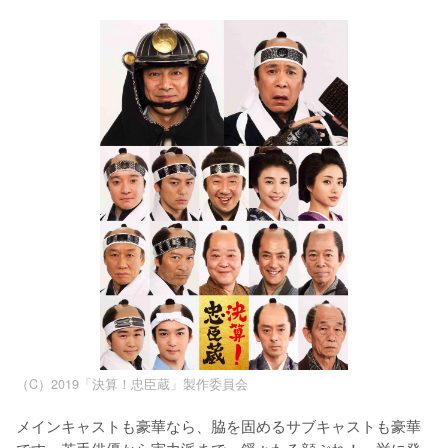
（C）2019「決算！忠臣蔵」製作委員会
メインキャストも豪華なら、脇を固めるサブキャストも豪華
です。若手俳優から実力派まで、錚々たる顔ぶれ！一挙に発