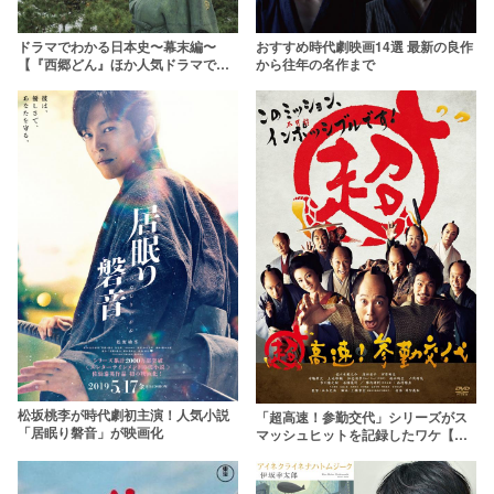
ドラマでわかる日本史〜幕末編〜
おすすめ時代劇映画14選 最新の良作
【『西郷どん』ほか人気ドラマで歴
から往年の名作まで
史を解説】
松坂桃李が時代劇初主演！人気小説
「超高速！参勤交代」シリーズがス
「居眠り磐音」が映画化
マッシュヒットを記録したワケ【あ
らすじ・キャストも紹介】