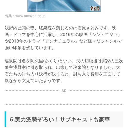
出典 :
www.amazon.co.jp
浅野内匠頭の妻、瑤泉院を演じるのは石原さとみです。映
画・ドラマを中心に活躍し、2016年の映画『シン・ゴジラ』
や2018年のドラマ『アンナチュラル』など様々なジャンルで
強い印象を残しています。

瑤泉院は名を阿久里(あぐり)といい、夫の切腹後は実家の三次
藩主浅野家に引き取られ、出家して瑤泉院となりました。大
石たちの討ち入り決行が決まると、討ち入り費用を工面して
陰ながら支えていたようです。
AD
5.実力派勢ぞろい！サブキャストも豪華