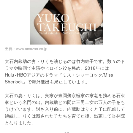
出典 :
www.amazon.co.jp
大石内蔵助の妻・りくを演じるのは竹内結子です。数々のド
ラマや映画で主演やヒロイン役を務め、2018年には
Hulu×HBOアジアのドラマ『ミス・シャーロック/Miss 
Sherlock』で海外進出も果たしています。

大石の妻・りくは、実家が豊岡藩京極家の家老を務める石束
家という名門の出。内蔵助との間に三男二女の五人の子をも
うけています。討ち入り前に、内蔵助はりくと子に配慮して
絶縁し、りくは残された子たちを育てた後、出家して香林院
となりました。