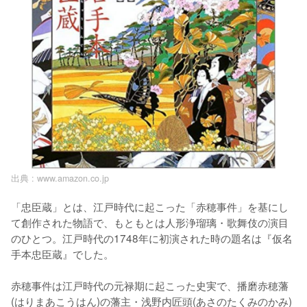
出典 :
www.amazon.co.jp
「忠臣蔵」とは、江戸時代に起こった「赤穂事件」を基にし
て創作された物語で、もともとは人形浄瑠璃・歌舞伎の演目
のひとつ。江戸時代の1748年に初演された時の題名は『仮名
手本忠臣蔵』でした。

赤穂事件は江戸時代の元禄期に起こった史実で、播磨赤穂藩
(はりまあこうはん)の藩主・浅野内匠頭(あさのたくみのかみ)