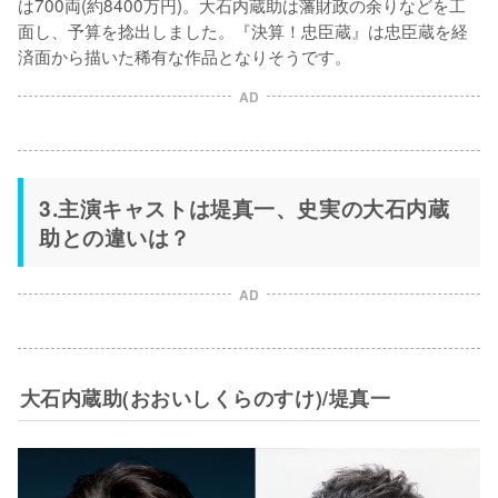
は700両(約8400万円)。大石内蔵助は藩財政の余りなどを工
面し、予算を捻出しました。『決算！忠臣蔵』は忠臣蔵を経
済面から描いた稀有な作品となりそうです。
AD
3.主演キャストは堤真一、史実の大石内蔵
助との違いは？
AD
大石内蔵助(おおいしくらのすけ)/堤真一