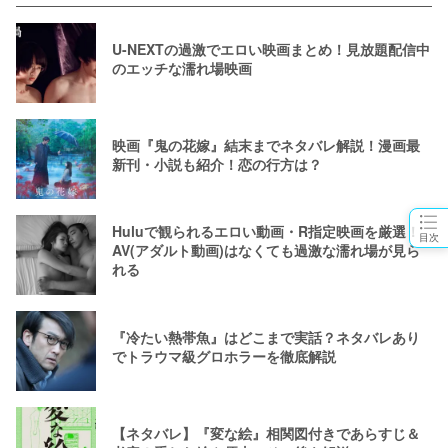
U-NEXTの過激でエロい映画まとめ！見放題配信中
のエッチな濡れ場映画
映画『鬼の花嫁』結末までネタバレ解説！漫画最
新刊・小説も紹介！恋の行方は？
Huluで観られるエロい動画・R指定映画を厳選！
目次
AV(アダルト動画)はなくても過激な濡れ場が見ら
れる
『冷たい熱帯魚』はどこまで実話？ネタバレあり
でトラウマ級グロホラーを徹底解説
【ネタバレ】『変な絵』相関図付きであらすじ＆