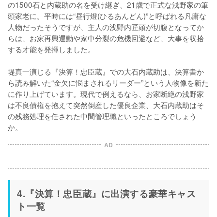
の1500石と内蔵助の名を受け継ぎ、21歳で正式な浅野家の筆
頭家老に。平時には“昼行燈(ひるあんどん)”と呼ばれる凡庸な
人物だったそうですが、主人の浅野内匠頭が切腹となってか
らは、お家再興運動や家中分裂の危機回避など、大事を収拾
する才能を発揮しました。

堤真一演じる『決算！忠臣蔵』での大石内蔵助は、決算書か
ら読み解いた“金欠に悩まされるリーダー”という人物像を新た
に作り上げています。現代で例えるなら、お家断絶の浅野家
は不良債権を抱えて突然倒産した優良企業、大石内蔵助はそ
の残務処理を任された中間管理職といったところでしょう
か。
AD
4.『決算！忠臣蔵』に出演する豪華キャス
ト一覧