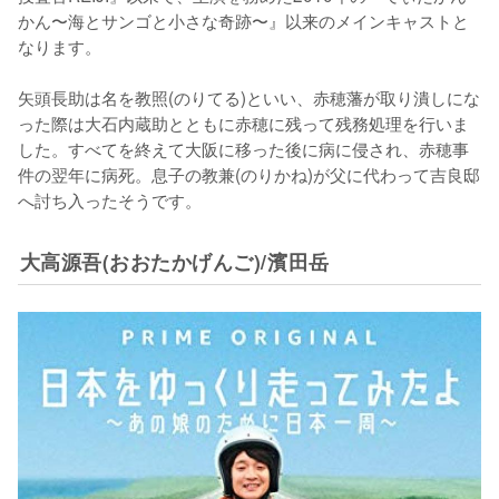
かん〜海とサンゴと小さな奇跡〜』以来のメインキャストと
なります。

矢頭長助は名を教照(のりてる)といい、赤穂藩が取り潰しにな
った際は大石内蔵助とともに赤穂に残って残務処理を行いま
した。すべてを終えて大阪に移った後に病に侵され、赤穂事
件の翌年に病死。息子の教兼(のりかね)が父に代わって吉良邸
へ討ち入ったそうです。
大高源吾(おおたかげんご)/濱田岳