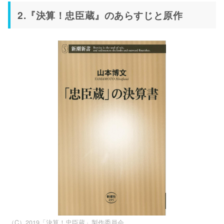
2.『決算！忠臣蔵』のあらすじと原作
（C）2019「決算！忠臣蔵」製作委員会