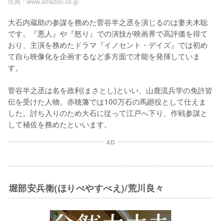
出典 :
www.amazon.co.jp
大石内蔵助の参謀を務めた菅谷半之丞を演じるのは妻夫木聡
です。『悪人』や『怒り』での演技が映画界で高評価を得て
おり、主演を務めたドラマ『イノセント・デイズ』では初め
て自ら映像化を企画するなど多方面で才能を発揮していま
す。

菅谷半之丞は名を政利(まさとし)といい、山鹿流兵学の免許皆
伝を受けた人物。赤穂藩では100万石の馬廻役として仕えま
した。討ち入りのため大石に従って江戸へ下り、作戦参謀と
して補佐を務めたといいます。
AD
堀部安兵衛(ほりべやすべえ)/荒川良々