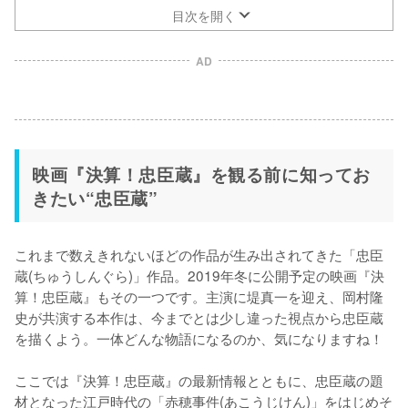
目次を開く
AD
映画『決算！忠臣蔵』を観る前に知ってお
きたい“忠臣蔵”
これまで数えきれないほどの作品が生み出されてきた「忠臣
蔵(ちゅうしんぐら)」作品。2019年冬に公開予定の映画『決
算！忠臣蔵』もその一つです。主演に堤真一を迎え、岡村隆
史が共演する本作は、今までとは少し違った視点から忠臣蔵
を描くよう。一体どんな物語になるのか、気になりますね！

ここでは『決算！忠臣蔵』の最新情報とともに、忠臣蔵の題
材となった江戸時代の「赤穂事件(あこうじけん)」をはじめそ