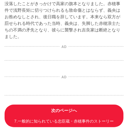
没落したことがきっかけで高家の旗本となりました。赤穂事
件で浅野長矩に切りつけられるも致命傷とはならず、義央は
お咎めなしとされ、後日職を辞しています。本来なら双方が
罰せられる時代であった当時、義央は、失脚した赤穂浪士た
ちの不満の矛先となり、彼らに襲撃され吉良家は断絶となり
ました。
AD
AD
次のページへ
7.一般的に知られている忠臣蔵・赤穂事件のストーリー