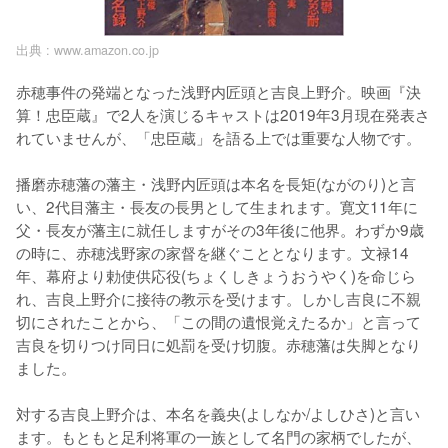
出典 :
www.amazon.co.jp
赤穂事件の発端となった浅野内匠頭と吉良上野介。映画『決
算！忠臣蔵』で2人を演じるキャストは2019年3月現在発表さ
れていませんが、「忠臣蔵」を語る上では重要な人物です。

播磨赤穂藩の藩主・浅野内匠頭は本名を長矩(ながのり)と言
い、2代目藩主・長友の長男として生まれます。寛文11年に
父・長友が藩主に就任しますがその3年後に他界。わずか9歳
の時に、赤穂浅野家の家督を継ぐこととなります。文禄14
年、幕府より勅使供応役(ちょくしきょうおうやく)を命じら
れ、吉良上野介に接待の教示を受けます。しかし吉良に不親
切にされたことから、「この間の遺恨覚えたるか」と言って
吉良を切りつけ同日に処罰を受け切腹。赤穂藩は失脚となり
ました。

対する吉良上野介は、本名を義央(よしなか/よしひさ)と言い
ます。もともと足利将軍の一族として名門の家柄でしたが、