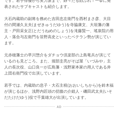
表されたサブキャストも紹介します。

大石内蔵助の副将を務めた吉田忠左衛門を西村まさ彦、大目
付の間瀬久太夫(まぜきゅうだゆう)を寺脇康文、大垣藩の藩
主・戸田采女正(とだうねめのしょう)を滝藤賢一、瑤泉院の用
人・落合与左衛門を笹野高史といったベテラン勢が演じてい
ます。

元赤穂藩士の早川惣介をダチョウ倶楽部の上島竜兵が演じて
いるのも見どころ。また、堀部圭亮がそば屋「いづみや」主
人の長次役、山口良一が広島藩・浅野家本家の用人である井
上団右衛門役で出演しています。

若手では、内蔵助の息子・大石主税(おおいしちから)を鈴木福
が演じるほか、浅野内匠頭の切腹の介錯人・磯田武太夫(いそ
だたけだゆう)役で千葉雄大が出演しています。
AD