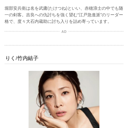
堀部安兵衛は名を武庸(たけつね)といい、赤穂浪士の中でも随
一の剣客。吉良への仇討ちを強く望む“江戸急進派”のリーダー
格で、度々大石内蔵助に討ち入りを詰め寄っています。
AD
りく/竹内結子