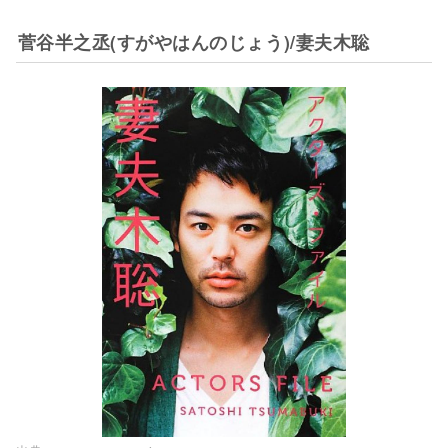
菅谷半之丞(すがやはんのじょう)/妻夫木聡