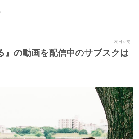
。
友田香充
る』の動画を配信中のサブスクは
】