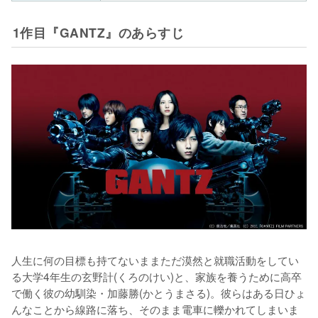
1作目『GANTZ』のあらすじ
人生に何の目標も持てないままただ漠然と就職活動をしてい
る大学4年生の玄野計(くろのけい)と、家族を養うために高卒
で働く彼の幼馴染・加藤勝(かとうまさる)。彼らはある日ひょ
んなことから線路に落ち、そのまま電車に轢かれてしまいま