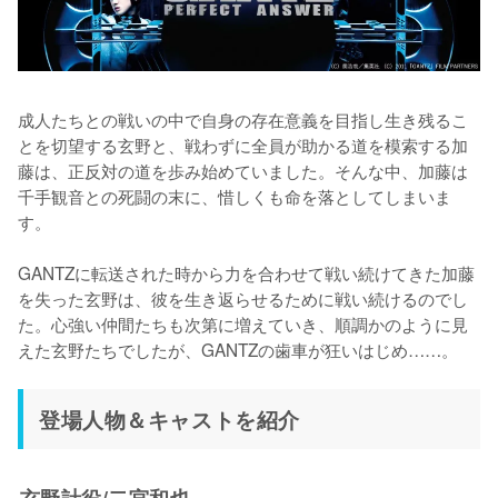
成人たちとの戦いの中で自身の存在意義を目指し生き残るこ
とを切望する玄野と、戦わずに全員が助かる道を模索する加
藤は、正反対の道を歩み始めていました。そんな中、加藤は
千手観音との死闘の末に、惜しくも命を落としてしまいま
す。

GANTZに転送された時から力を合わせて戦い続けてきた加藤
を失った玄野は、彼を生き返らせるために戦い続けるのでし
た。心強い仲間たちも次第に増えていき、順調かのように見
えた玄野たちでしたが、GANTZの歯車が狂いはじめ……。
登場人物＆キャストを紹介
玄野計役/二宮和也