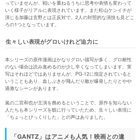
っていませんが、戦いを重ねるうちに思考や表情も変わって
いく様子がリアルに表現されています。また松山ケンイチが
演じる加藤は玄野とは正反対で、2人の対照的な演技も見どこ
ろの1つとなっています。
生々しい表現がグロいけれど迫力に
本シリーズの原作漫画はかなりグロい描写が多く、グロ耐性
のない場合は読み進めるのが少し辛くなってしまいます。実
写はそれほどではありませんが、PG-12に指定されていると
いうこともあり、血しぶきが飛んだり敵が爆発したりとやや
過激なシーンがあります。

嵐の二宮和也が主演を務めるということで、原作を知らない
人たちも本シリーズを観に行っていたため、生々しい表現に
「ちょっとびっくりした」との声はありました。
「GANTZ」はアニメも人気！映画との違