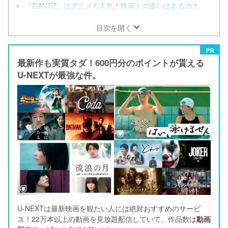
「GANTZ」はアニメも人気！映画との違いはあるの？
目次を開く
PR
最新作も実質タダ！600円分のポイントが貰える
U-NEXTが最強な件。
U-NEXTは最新映画を観たい人には絶対おすすめのサービ
ス！22万本以上の動画を見放題配信していて、作品数は
動画