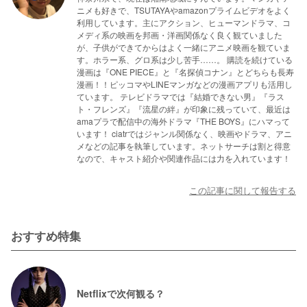
ニメも好きで、TSUTAYAやamazonプライムビデオをよく
利用しています。主にアクション、ヒューマンドラマ、コ
メディ系の映画を邦画・洋画関係なく良く観ていました
が、子供ができてからはよく一緒にアニメ映画を観ていま
す。ホラー系、グロ系は少し苦手……。 購読を続けている
漫画は『ONE PIECE』と『名探偵コナン』とどちらも長寿
漫画！！ピッコマやLINEマンガなどの漫画アプリも活用し
ています。 テレビドラマでは『結婚できない男』『ラス
ト・フレンズ』『流星の絆』が印象に残っていて、最近は
amaプラで配信中の海外ドラマ『THE BOYS』にハマって
います！ ciatrではジャンル関係なく、映画やドラマ、アニ
メなどの記事を執筆しています。ネットサーチは割と得意
なので、キャスト紹介や関連作品には力を入れています！
この記事に関して報告する
おすすめ特集
Netflixで次何観る？