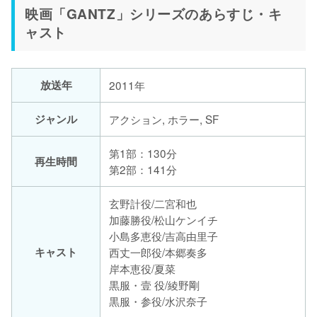
映画「GANTZ」シリーズのあらすじ・キ
ャスト
放送年
2011年
ジャンル
アクション, ホラー, SF
第1部：130分
再生時間
第2部：141分
玄野計役/二宮和也
加藤勝役/松山ケンイチ
小島多恵役/吉高由里子
キャスト
西丈一郎役/本郷奏多
岸本恵役/夏菜
黒服・壹 役/綾野剛
黒服・参役/水沢奈子