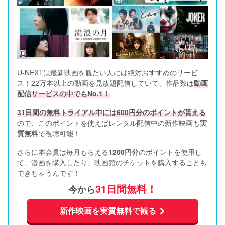
U-NEXTは最新映画を観たい人には絶対おすすめのサービ
ス！22万本以上の動画を見放題配信していて、作品数は
動画
配信サービスの中でもNo.1！
31日間の無料トライアル中には600円分のポイントが貰える
ので、このポイントを使えばレンタル配信中の新作映画も
実
質無料
で視聴可能！      
さらに本会員は毎月もらえる
1200円分
のポイントを使用し
て、漫画を購入したり、映画館のチケットを購入することも
できちゃうんです！
31日間無料！
今から
新作映画を実質無料で観る