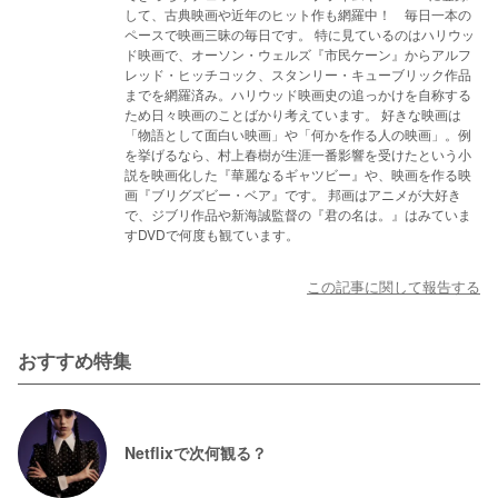
して、古典映画や近年のヒット作も網羅中！ 毎日一本の
ペースで映画三昧の毎日です。 特に見ているのはハリウッ
ド映画で、オーソン・ウェルズ『市民ケーン』からアルフ
レッド・ヒッチコック、スタンリー・キューブリック作品
までを網羅済み。ハリウッド映画史の追っかけを自称する
ため日々映画のことばかり考えています。 好きな映画は
「物語として面白い映画」や「何かを作る人の映画」。例
を挙げるなら、村上春樹が生涯一番影響を受けたという小
説を映画化した『華麗なるギャツビー』や、映画を作る映
画『ブリグズビー・ベア』です。 邦画はアニメが大好き
で、ジブリ作品や新海誠監督の『君の名は。』はみていま
すDVDで何度も観ています。
この記事に関して報告する
おすすめ特集
Netflixで次何観る？