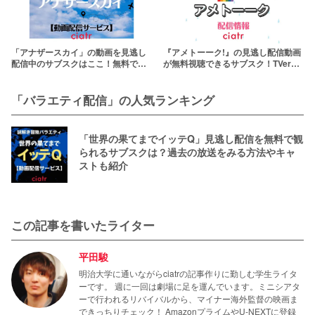
「アナザースカイ」の動画を見逃し
『アメトーーク!』の見逃し配信動画
配信中のサブスクはここ！無料で過
が無料視聴できるサブスク！TVerや
去回を観られるか調査
Hulu・ABEMAで観る方法
「バラエティ配信」の人気ランキング
「世界の果てまでイッテQ」見逃し配信を無料で観
られるサブスクは？過去の放送をみる方法やキャ
ストも紹介
この記事を書いたライター
平田駿
明治大学に通いながらciatrの記事作りに勤しむ学生ライタ
ーです。 週に一回は劇場に足を運んでいます。ミニシアタ
ーで行われるリバイバルから、マイナー海外監督の映画ま
できっちりチェック！ AmazonプライムやU-NEXTに登録