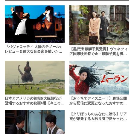
『パヴァロッティ 太陽のテノール』
【黒沢清 銀獅子賞受賞】ヴェネツィ
レビュー＆偉大な音楽家を描いたお
ア国際映画祭で金・銀獅子賞を獲得
すすめ映画3作を紹介
した日本人監督とその受賞作
日本とアメリカの首相&大統領役が
【おうちでディズニー！】劇場公開
登場するおすすめ映画4選【今こそ観
から配信に変更となったおすすめデ
たい】
ィズニー作品4選
【クリぼっちのあなたに贈る】リア
充が爆発する＆独り身で良かったと
思える映画5選！