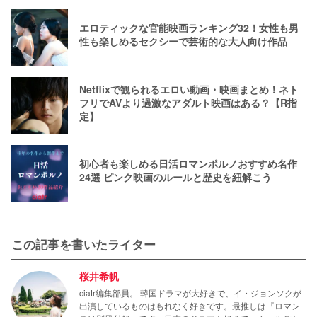
エロティックな官能映画ランキング32！女性も男
性も楽しめるセクシーで芸術的な大人向け作品
Netflixで観られるエロい動画・映画まとめ！ネト
フリでAVより過激なアダルト映画はある？【R指
定】
初心者も楽しめる日活ロマンポルノおすすめ名作
24選 ピンク映画のルールと歴史を紐解こう
この記事を書いたライター
桜井希帆
ciatr編集部員。 韓国ドラマが大好きで、イ・ジョンソクが
出演しているものはもれなく好きです。最推しは『ロマン