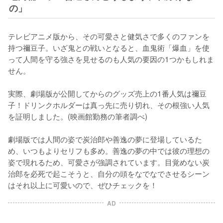
の」
テレビアニメ版から、その可愛さと健気さで多くのファンを
持つ禰豆子。いざ鬼との戦いとなると、血鬼術「爆血」を使
って人間を守る強さを見せるのも人気の要因の1つかもしれま
せん。

実際、劇場版が公開してからのグッズ売上の1番人気は禰豆
子！ドリンクホルダーは真っ先に売り切れ、その根強い人気
を証明しました。(映画館勤務の筆者調べ)

劇場版では人間の姿で炭治郎や善逸の夢に登場しているた
め、いつもよりセリフも多め。善逸の夢の中では彼の理想の
姿で現れるため、可愛さが強調されています。目覚めない炭
治郎を必死で起こそうと、自分の頭をなでなでさせるシーン
はそれ以上に可愛いので、ぜひチェックを！
AD