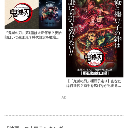
『鬼滅の刃』第1話は大正何年？炭治
郎はいつ生まれ？時代設定を徹底検
証！【あの作品と同時代クロスオー
バー？】
【「鬼滅の刃」禰豆子走り】あなた
は何世代？両手を広げながら走る様
子、世代別まとめ アニメ走りに見る
ジェネレーションギャップ
AD