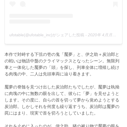
ufotable(@ufotable_inc)がシェアした投稿
-
2020年 4月月10日午前6時58分PDT
本作で対峙する下弦の壱の鬼「魘夢」と、伊之助＋炭治郎と
の戦いは物語中盤のクライマックスとなったシーン。無限列
車と一体化した魘夢の「頭」を探し、列車全体に増殖し続け
る肉塊の中、二人は先頭車両に辿り着きます。

魘夢の脊髄を見つけ出した炭治郎たちでしたが、魘夢は執拗
に肉塊の中に無数の眼を出して、彼らに「夢」を見せようと
します。その度に、自らの首を切って夢から覚めようとする
炭治郎。しかしそれを何度も繰り返すうち、炭治郎は魘夢の
罠にはまり、現実で首を切ろうとしていました。

それを止めに入ったのが、伊之助。猪の被り物で魘夢の眼を