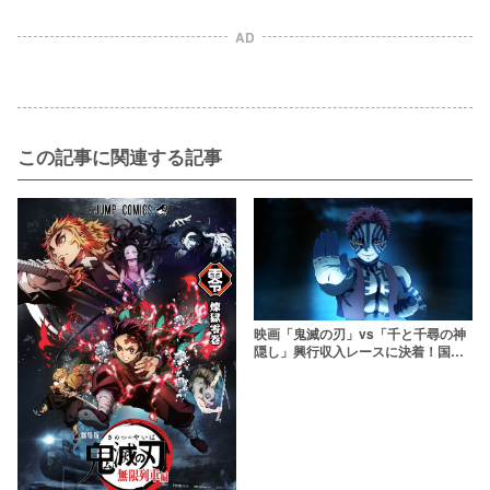
AD
この記事に関連する記事
映画「鬼滅の刃」vs「千と千尋の神
隠し」興行収入レースに決着！国内
アニメ映画の興収推移をグラフ化し
たらヤバかった【祝・歴代興収1位】