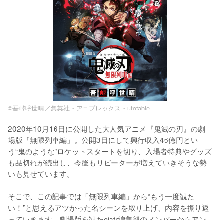
©吾峠呼世晴／集英社・アニプレックス・ufotable
2020年10月16日に公開した大人気アニメ『鬼滅の刃』の劇
場版「無限列車編」。公開3日にして興行収入46億円とい
う“鬼のような”ロケットスタートを切り、入場者特典やグッズ
も品切れが続出し、今後もリピーターが増えていきそうな勢
いも見せています。

そこで、この記事では「無限列車編」から“もう一度観た
い！”と思えるアツかった名シーンを取り上げ、内容を振り返
っていきます。劇場版を観たciatr編集部のメンバーからアン