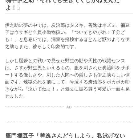
よ！」
伊之助の夢の中では、炭治郎はタヌキ、善逸はネズミ、禰豆
子はウサギと全員小動物扱い。「ついてきやがれ！子分ど
も！」と息巻いては、洞窟を探検するほとんど獣のような伊
之助もまた、彼らしく印象的です。

しかし魘夢との戦いで見せた野生の勘や天性の戦闘センス
は、さすが野生児といえるもの。腹を刺された炭治郎をサポ
ートする優しさや、刺した人間への厳しさも伊之助らしい側
面です。煉獄の死を前にして、号泣する炭治郎をポカポカ叩
きながら「泣いてねぇ！」と気丈に振る舞う可愛い一面も見
せました。
AD
竈門禰豆子「善逸さんどうしよう、私泳げない