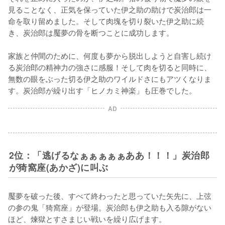
見ることなく、正気を保っていた伊之助の助けで炭治郎は一
命を取り留めました。そして肉塊を切り裂いた伊之助に続
き、炭治郎は魘夢の骨を断つことに成功します。

家族と仲間のために、何度も夢から脱出しようと自害し続け
る炭治郎の精神力の強さに感服！そして肉を切ると同時に、
無数の眼をぶった切る伊之助のワイルドさにもアツくなりま
す。炭治郎が繰り出す「ヒノカミ神楽」も圧巻でした。
AD
2位：「逃げるなぁぁぁぁぁああ！！！」炭治郎
が猗窩座(あかざ)に叫ぶ
魘夢を破った後、すべて終わったと思っていた矢先に、上弦
の参の鬼「猗窩座」が登場。炭治郎も伊之助も入る隙がない
ほど、煉獄とすさまじい戦いを繰り広げます。
