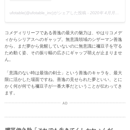
ufotable(@ufotable_inc)がシェアした投稿
-
2020年 4月月10日午前6時59分PDT
コメディリリーフである善逸の最大の魅力は、やはりコメデ
ィからシリアスへのギャップ。無意識領域のシザーマン善逸
から、まだ夢から覚醒していないのに無意識に禰豆子を守る
ため動く姿、その振り幅の広さにギャップ萌えが止まりませ
ん。

「意識のない時は最強の剣士」という善逸のキャラを、最大
限に活かした場面ですね。善逸の見せられた夢といい、とに
かく何が何でも禰豆子が一番大事だということが伝わってき
ます。
AD
嘴平伊之助「それでも生きてくしかねぇんだ