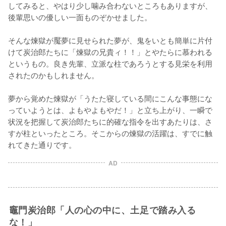
してみると、やはり少し噛み合わないところもありますが、
後輩思いの優しい一面ものぞかせました。

そんな煉獄が魘夢に見せられた夢が、鬼をいとも簡単に片付
けて炭治郎たちに「煉獄の兄貴ィ！！」とやたらに慕われる
というもの。良き先輩、立派な柱であろうとする見栄を利用
されたのかもしれません。

夢から覚めた煉獄が「うたた寝している間にこんな事態にな
っていようとは、よもやよもやだ！」と立ち上がり、一瞬で
状況を把握して炭治郎たちに的確な指令を出すあたりは、さ
すが柱といったところ。そこからの煉獄の活躍は、すでに触
れてきた通りです。
AD
竈門炭治郎「人の心の中に、土足で踏み入る
な！」