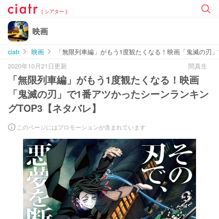
[ シアター ]
映画
ciatr
映画
「無限列車編」がもう1度観たくなる！映画「鬼滅の刃」
2020年10月21日更新
間真生
「無限列車編」がもう1度観たくなる！映画
「鬼滅の刃」で1番アツかったシーンランキン
グTOP3【ネタバレ】
このページにはプロモーションが含まれています