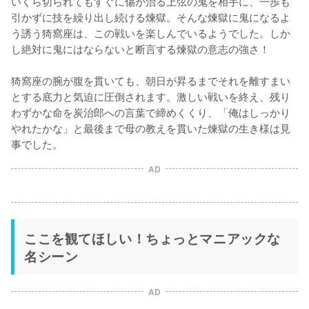
いくら切られてもすぐに傷が治る上弦の鬼を相手に、一歩も
引かずに技を繰り出し続ける煉獄。そんな煉獄に鬼になるよ
う誘う猗窩座は、この戦いを楽しんでいるようでした。しか
し絶対に鬼にはならないと断言する煉獄の意志の強さ！

猗窩座の腕が腹を貫いても、朝日が昇るまでそれを離すまい
とする底力と気迫に圧倒されます。激しい戦いを終え、残り
わずかな命を炭治郎への言葉で締めくくり、「俺はしっかり
やれたかな」と最後まで母の教えを貫いた煉獄の生き様は見
事でした。
AD
ここを観てほしい！ちょっとマニアックな
名シーン
AD