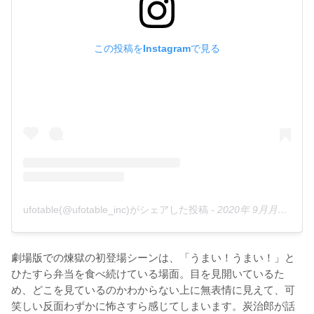
この投稿をInstagramで見る
ufotable(@ufotable_inc)がシェアした投稿
-
2020年 9月月16日午後12時06分PDT
劇場版での煉獄の初登場シーンは、「うまい！うまい！」と
ひたすら弁当を食べ続けている場面。目を見開いているた
め、どこを見ているのかわからない上に無表情に見えて、可
笑しい反面わずかに怖さすら感じてしまいます。炭治郎が話