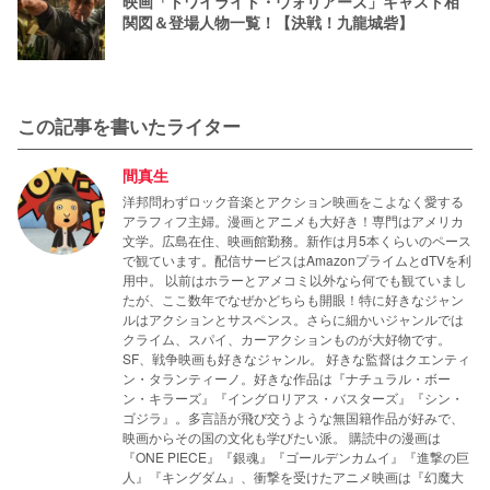
映画「トワイライト・ウォリアーズ」キャスト相
関図＆登場人物一覧！【決戦！九龍城砦】
この記事を書いたライター
間真生
洋邦問わずロック音楽とアクション映画をこよなく愛する
アラフィフ主婦。漫画とアニメも大好き！専門はアメリカ
文学。広島在住、映画館勤務。新作は月5本くらいのペース
で観ています。配信サービスはAmazonプライムとdTVを利
用中。 以前はホラーとアメコミ以外なら何でも観ていまし
たが、ここ数年でなぜかどちらも開眼！特に好きなジャン
ルはアクションとサスペンス。さらに細かいジャンルでは
クライム、スパイ、カーアクションものが大好物です。
SF、戦争映画も好きなジャンル。 好きな監督はクエンティ
ン・タランティーノ。好きな作品は『ナチュラル・ボー
ン・キラーズ』『イングロリアス・バスターズ』『シン・
ゴジラ』。多言語が飛び交うような無国籍作品が好みで、
映画からその国の文化も学びたい派。 購読中の漫画は
『ONE PIECE』『銀魂』『ゴールデンカムイ』『進撃の巨
人』『キングダム』、衝撃を受けたアニメ映画は『幻魔大