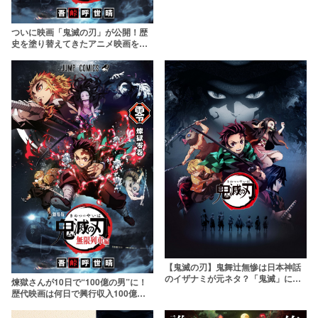
ついに映画「鬼滅の刃」が公開！歴
史を塗り替えてきたアニメ映画を振
り返る
【鬼滅の刃】鬼舞辻無惨は日本神話
のイザナミが元ネタ？「鬼滅」に隠
煉獄さんが10日で“100億の男”に！
された古事記モチーフを考察【興収
歴代映画は何日で興行収入100億を
288億突破】
達成した？【映画「鬼滅の刃」大ヒ
ット】