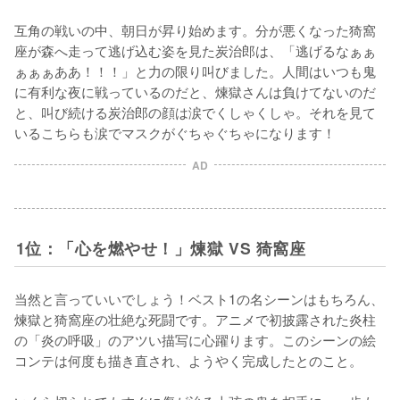
互角の戦いの中、朝日が昇り始めます。分が悪くなった猗窩
座が森へ走って逃げ込む姿を見た炭治郎は、「逃げるなぁぁ
ぁぁぁああ！！！」と力の限り叫びました。人間はいつも鬼
に有利な夜に戦っているのだと、煉獄さんは負けてないのだ
と、叫び続ける炭治郎の顔は涙でくしゃくしゃ。それを見て
いるこちらも涙でマスクがぐちゃぐちゃになります！
AD
1位：「心を燃やせ！」煉獄 VS 猗窩座
当然と言っていいでしょう！ベスト1の名シーンはもちろん、
煉獄と猗窩座の壮絶な死闘です。アニメで初披露された炎柱
の「炎の呼吸」のアツい描写に心躍ります。このシーンの絵
コンテは何度も描き直され、ようやく完成したとのこと。
