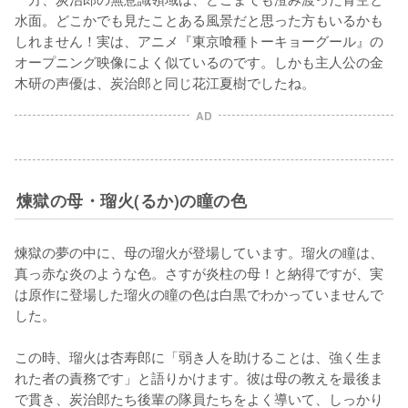
水面。どこかでも見たことある風景だと思った方もいるかも
しれません！実は、アニメ『東京喰種トーキョーグール』の
オープニング映像によく似ているのです。しかも主人公の金
木研の声優は、炭治郎と同じ花江夏樹でしたね。
AD
煉獄の母・瑠火(るか)の瞳の色
煉獄の夢の中に、母の瑠火が登場しています。瑠火の瞳は、
真っ赤な炎のような色。さすが炎柱の母！と納得ですが、実
は原作に登場した瑠火の瞳の色は白黒でわかっていませんで
した。

この時、瑠火は杏寿郎に「弱き人を助けることは、強く生ま
れた者の責務です」と語りかけます。彼は母の教えを最後ま
で貫き、炭治郎たち後輩の隊員たちをよく導いて、しっかり