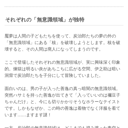
それぞれの「無意識領域」が独特
魘夢は人間の子どもたちを使って、炭治郎たちの夢の外の
「無意識領域」にある「核」を破壊しようとします。核を破
壊すると、その人間は廃人になってしまうのです。

ここで登場したそれぞれの無意識領域が、実に興味深く印象
的。煉獄は明るい炎があちこちに広がる空間、伊之助は暗い
洞窟で炭治郎たちを子分にして冒険していました。

面白いのは、男の子が入った善逸の真っ暗闇の無意識領域。
突然ハサミを持った善逸が出てきて「入っていいのは禰豆子
ちゃんだけ」と、今にも切りかかりそうなホラーなテイスト
です。しかもなぜか、この時の善逸は着物でなく洋服を着て
います……ますます謎！

一方、炭治郎の無意識領域は、どこまでも澄み渡った青空と