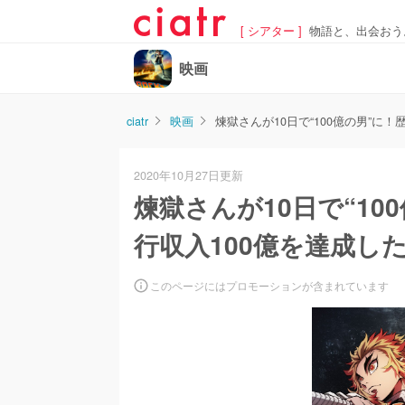
[ シアター ]
物語と、出会おう
映画
ciatr
映画
煉獄さんが10日で“100億の男”
2020年10月27日更新
煉獄さんが10日で“1
行収入100億を達成し
このページにはプロモーションが含まれています