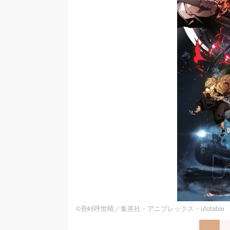
©吾峠呼世晴／集英社・アニプレックス・ufotable