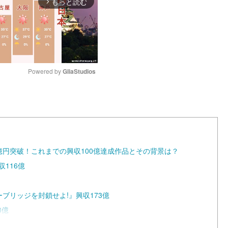
もっと読む
arrow_forward_ios
Powered by 
GliaStudios
M
u
t
e
0億円突破！これまでの興収100億達成作品とその背景は？
116億
ンボーブリッジを封鎖せよ!』興収173億
3億