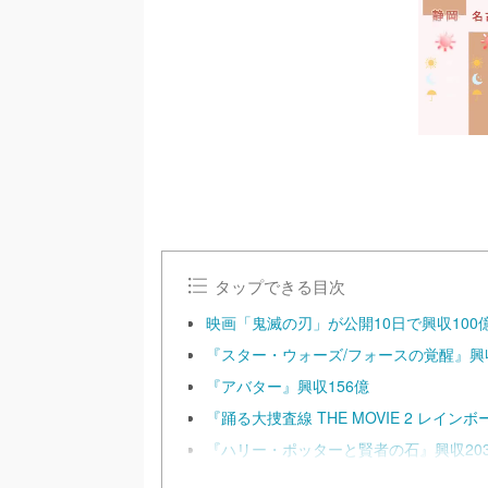
タップできる目次
映画「鬼滅の刃」が公開10日で興収10
『スター・ウォーズ/フォースの覚醒』興収
『アバター』興収156億
『踊る大捜査線 THE MOVIE 2 レイ
『ハリー・ポッターと賢者の石』興収20