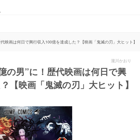
。
に！歴代映画は何日で興行収入100億を達成した？【映画「鬼滅の刃」大ヒット】
瀧川かおり
00億の男”に！歴代映画は何日で興
た？【映画「鬼滅の刃」大ヒット】