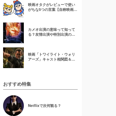
映画オタクがレビューで使い
がちな5つの言葉【自称映画オ
タクが解説】
カメオ出演の意味って知って
る？友情出演や特別出演の違
いとともに解説してみた
映画「トワイライト・ウォリ
アーズ」キャスト相関図＆登
場人物一覧！【決戦！九龍城
砦】
おすすめ特集
Netflixで次何観る？