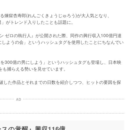
る煉獄杏寿郎(れんごくきょうじゅろう)が大人気となり、
億の男」がトレンド入りしたことも話題に。

コナン ゼロの執行人』が公開された際、同作の興行収入100億円達
男にしようの会」というハッシュタグを使用したことにちなんでい
さんを300億の男にしよう」というハッシュタグも登場し、日本映
をも捕らえる勢いを見せています。

突破した作品とそれまでの日数を紹介しつつ、ヒットの要因を探
AD
スの覚醒』興収116億