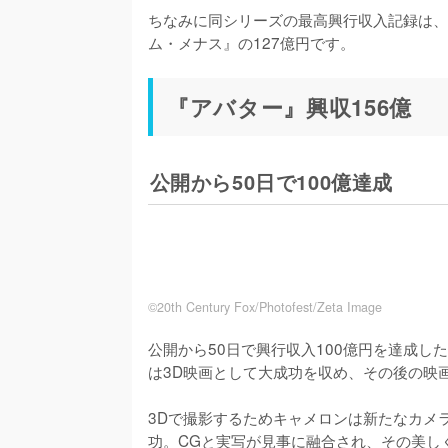
ちなみに同シリーズの最高興行収入記録は、1
ム・メナス』の127億円です。
『アバター』興収156億
公開から50日で100億達成
©︎20th Century Fox/Photofest/Zeta Image
公開から50日で興行収入100億円を達成
は3D映画として大成功を収め、その後の映
3Dで撮影するためキャメロンは新たなカメ
功。CGと実写が見事に融合され、その美し