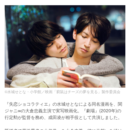
©水城せとな・小学館／映画「窮鼠はチーズの夢を見る」製作委員会
『失恋ショコラティエ』の水城せとなによる同名漫画を、関
ジャニ∞の大倉忠義主演で実写映画化。『劇場』(2020年)の
行定勲が監督を務め、成田凌が相手役として共演しました。
