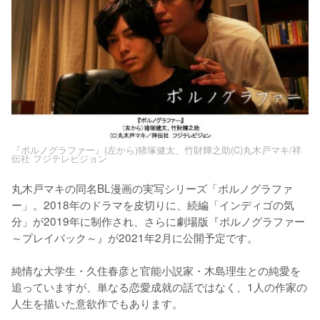
『ポルノグラファー』(左から)猪塚健太、竹財輝之助(C)丸木戸マキ/祥
伝社 フジテレビジョン
丸木戸マキの同名BL漫画の実写シリーズ「ポルノグラファ
ー」。2018年のドラマを皮切りに、続編「インディゴの気
分」が2019年に制作され、さらに劇場版『ポルノグラファー
～プレイバック～』が2021年2月に公開予定です。

純情な大学生・久住春彦と官能小説家・木島理生との純愛を
追っていますが、単なる恋愛成就の話ではなく、1人の作家の
人生を描いた意欲作でもあります。
