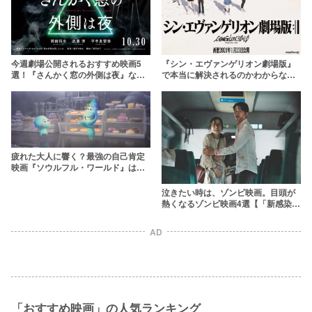
今週劇場公開されるおすすめ映画5
『シン・エヴァンゲリオン劇場版』
選！『さんかく窓の外側は夜』など
で本当に解決されるのかわからない5
【感染対策をして劇場へ】
つの謎【伏線復習】
疲れた大人に響く？最強の自己肯定
映画『ソウルフル・ワールド』は子
どもが観ても面白いのか【実際に観
てもらった】
泣きたい時は、ゾンビ映画。目頭が
熱くなるゾンビ映画4選【「新感染」
続編公開】
AD
「おすすめ映画」の人気ランキング