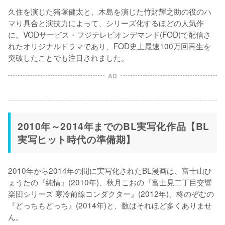
久住を演じた猪塚健太と、木島を演じた竹財輝之助の役のハ
マり具合と演技力によって、シリーズ化するほどの人気作
に。VODサービス・フジテレビオンデマンド(FOD)で配信さ
れたオリジナルドラマであり、FOD史上最速100万回再生を
突破したことでも注目されました。
AD
2010年～2014年までのBL実写化作品【BL
実写ヒット時代の準備期】
2010年から2014年の間に実写化されたBL漫画は、富士山ひ
ょうたの『純情』(2010年)、秋月こおの『富士見二丁目交響
楽団シリーズ 寒冷前線コンダクター』(2012年)、柊のぞむの
『どっちもどっち』(2014年)と、数はそれほど多くありませ
ん。
