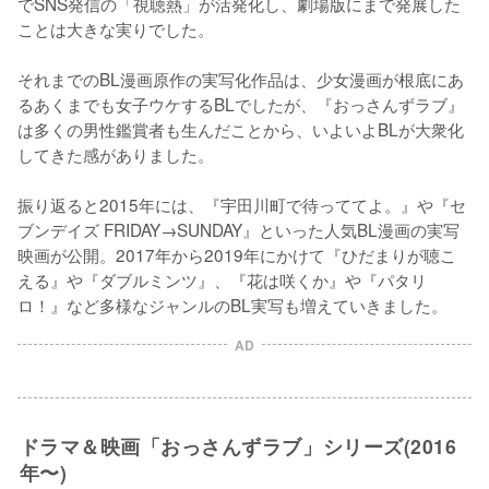
でSNS発信の「視聴熱」が活発化し、劇場版にまで発展した
ことは大きな実りでした。

それまでのBL漫画原作の実写化作品は、少女漫画が根底にあ
るあくまでも女子ウケするBLでしたが、『おっさんずラブ』
は多くの男性鑑賞者も生んだことから、いよいよBLが大衆化
してきた感がありました。

振り返ると2015年には、『宇田川町で待っててよ。』や『セ
ブンデイズ FRIDAY→SUNDAY』といった人気BL漫画の実写
映画が公開。2017年から2019年にかけて『ひだまりが聴こ
える』や『ダブルミンツ』、『花は咲くか』や『パタリ
ロ！』など多様なジャンルのBL実写も増えていきました。
AD
ドラマ＆映画「おっさんずラブ」シリーズ(2016
年〜)