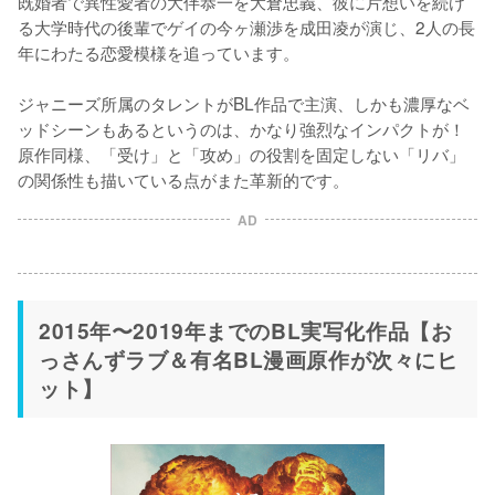
既婚者で異性愛者の大伴恭一を大倉忠義、彼に片想いを続け
る大学時代の後輩でゲイの今ヶ瀬渉を成田凌が演じ、2人の長
年にわたる恋愛模様を追っています。

ジャニーズ所属のタレントがBL作品で主演、しかも濃厚なベ
ッドシーンもあるというのは、かなり強烈なインパクトが！
原作同様、「受け」と「攻め」の役割を固定しない「リバ」
の関係性も描いている点がまた革新的です。
AD
2015年〜2019年までのBL実写化作品【お
っさんずラブ＆有名BL漫画原作が次々にヒ
ット】