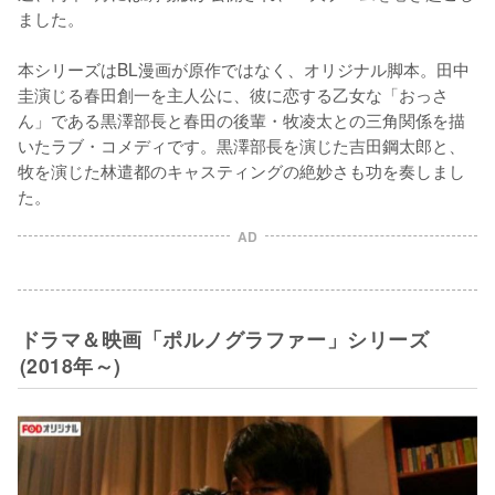
ました。

本シリーズはBL漫画が原作ではなく、オリジナル脚本。田中
圭演じる春田創一を主人公に、彼に恋する乙女な「おっさ
ん」である黒澤部長と春田の後輩・牧凌太との三角関係を描
いたラブ・コメディです。黒澤部長を演じた吉田鋼太郎と、
牧を演じた林遣都のキャスティングの絶妙さも功を奏しまし
た。
AD
ドラマ＆映画「ポルノグラファー」シリーズ
(2018年～)