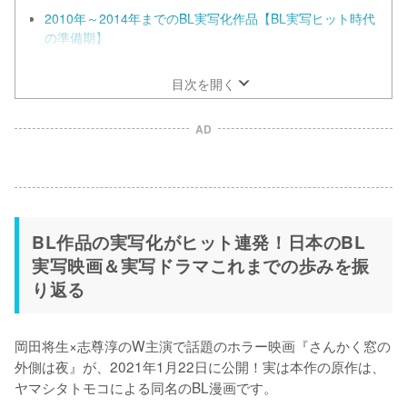
2010年～2014年までのBL実写化作品【BL実写ヒット時代
の準備期】
2005年～2009年までのBL実写化作品【元祖BL実写作品
群】
目次を開く
AD
BL作品の実写化がヒット連発！日本のBL
実写映画＆実写ドラマこれまでの歩みを振
り返る
岡田将生×志尊淳のW主演で話題のホラー映画『さんかく窓の
外側は夜』が、2021年1月22日に公開！実は本作の原作は、
ヤマシタトモコによる同名のBL漫画です。
