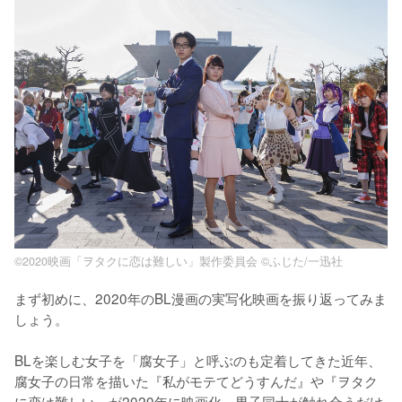
©2020映画「ヲタクに恋は難しい」製作委員会 ©ふじた/一迅社
まず初めに、2020年のBL漫画の実写化映画を振り返ってみま
しょう。

BLを楽しむ女子を「腐女子」と呼ぶのも定着してきた近年、
腐女子の日常を描いた『私がモテてどうすんだ』や『ヲタク
に恋は難しい』が2020年に映画化。男子同士が触れ合うだけ